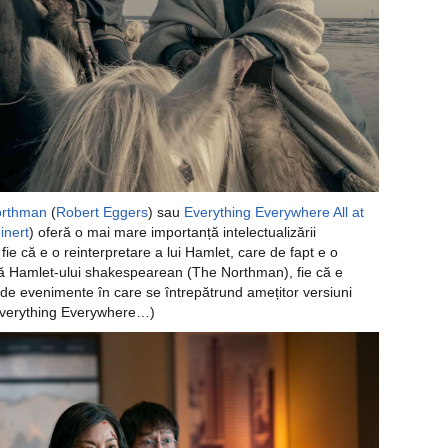
orthman
(
Robert Eggers
) sau
Everything Everywhere All at
inert
) oferă o mai mare importanță intelectualizării
fie că e o reinterpretare a lui Hamlet, care de fapt e o
ă Hamlet-ului shakespearean (The Northman), fie că e
 de evenimente în care se întrepătrund amețitor versiuni
(Everything Everywhere…)