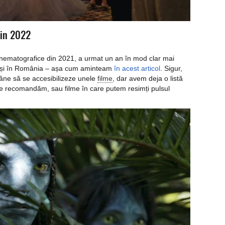
din 2022
inematografice din 2021, a urmat un an în mod clar mai
 cât și în România – așa cum aminteam
în acest articol
. Sigur,
âne să se accesibilizeze unele
filme
, dar avem deja o listă
e le recomandăm, sau filme în care putem resimți pulsul