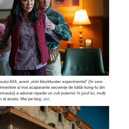
ioului A24, acest „mini blockbuster experimental” (în care
 inventive și mai acaparante secvențe de bătăi kung-fu din
nemaului) a adunat repede un cult puternic în jurul lui, mulți
m al anului. Mai pe larg,
aici
.