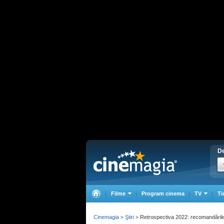
De
Filme
Program cinema
TV
Ti
Cinemagia
Ştiri
Retrospectiva 2022: recomandările
>
>