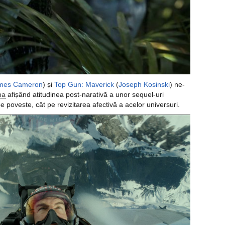
mes Cameron
) și
Top Gun: Maverick
(
Joseph Kosinski
) ne-
ma
afișând atitudinea post-narativă a unor sequel-uri
 poveste, cât pe revizitarea afectivă a acelor universuri.