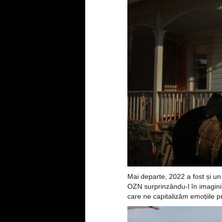
Mai departe, 2022 a fost și u
OZN surprinzându-l în imagin
care ne capitalizăm emoțiile p