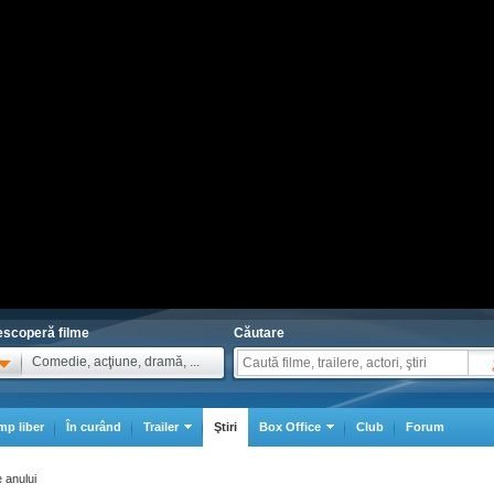
scoperă filme
Căutare
Comedie, acţiune, dramă, ...
mp liber
În curând
Trailer
Ştiri
Box Office
Club
Forum
 anului