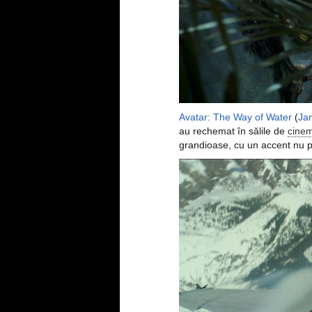
Avatar: The Way of Water
(
Ja
au rechemat în sălile de
cine
grandioase, cu un accent nu pe