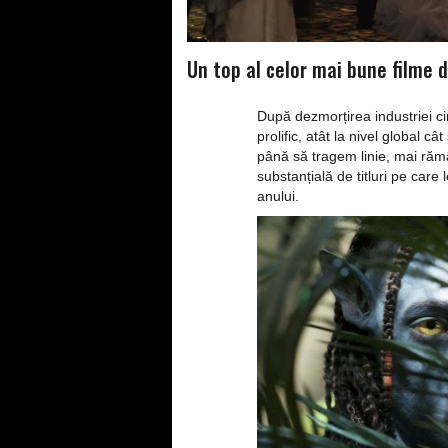
Un top al celor mai bune filme 
După dezmorțirea industriei c
prolific, atât la nivel global
până să tragem linie, mai răm
substanțială de titluri pe car
anului.