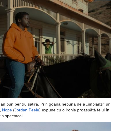
n an bun pentru satiră. Prin goana nebună de a „îmblânzi” un
i,
Nope
(
Jordan Peele
) expune cu o ironie proaspătă felul în
rin spectacol.