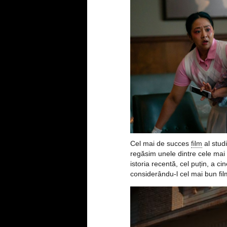
Cel mai de succes
film
al stud
regăsim unele dintre cele mai
istoria recentă, cel puțin, a ci
considerându-l cel mai bun fil