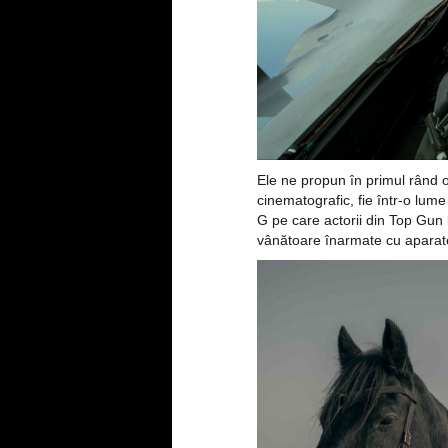
Ele ne propun în primul rând o 
cinematografic, fie într-o lum
G pe care actorii din Top Gun 
vânătoare înarmate cu aparate