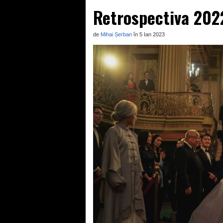
Retrospectiva 202
de
Mihai Șerban
în 5 Ian 2023