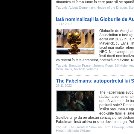
dinamica ei într-o lume în care pare să se opună 
Taguri:
Abbott Elementary
,
House of the Dragon
,
Ste
Iată nominalizații la Globurile de A
13.12.2022
Globurile de Aur și-a
Association a fost zgu
ediția din 2022 nu a m
Maverick
, cu
Elvis
,
T
făcut mai multe refor
NBC. Noi categorii pe
însă dacă nominalizaț
va reveni în fața ecranelor, notează IndieWire. 
Taguri:
Brendan Fraser
,
Jeremy Pope
,
Bill Nighy
,
Any
Viola Davis
,
Michelle Williams
The Fabelmans: autoportretul lui 
28.11.2022
The Fabelmans
evocă
rădăcina sentimentului
opună valorilor de baz
pasiunii sale? De ce 
însăși pasiunea e egoi
ego-urile familiei sa
Spielberg ne dă pe alocuri senzația unei dedramat
Fabelman. Însă arhiva în sine devine intriga. Pel
Taguri:
The Greatest Show on Earth
,
Blow-up
,
John 
Hirsch
,
Michelle Williams