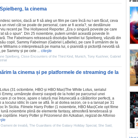
Fil
 Spielberg, la cinema
desc serios, dacă ar fi să aleg un
film
pe care încă nu l-am făcut, ceva
a un nivel cât se poate de personal, care ar fi acela?, se destăinuie
erviu recent pe
The Hollywood Reporter
. „Era o singură poveste pe care
at să o spun”. Din 25 noiembrie, putem urmări această poveste în
ară.
The Fabelmans
retrasează disoluția familiei lui Spielberg, văzută din
i său copil, Sammy Fabelman (
Gabriel LaBelle
), pe care îl urmărim de la
le Williams
o interpretează pe mama lui, o pianistă și pictoriță nevoită să
ii, pe Sammy și pe cele ...
citeşte
ne Spielberg
,
Close Encounters of the Third Kind
,
Munich
,
Tony Kushner
,
Gabriel
trial
rim la cinema și pe platformele de streaming de la
 Lotus
(31 octombrie, HBO și HBO Max)The White Lotus, serialul
ui Emmy, urmărește diverși oaspeți de la hotel pe parcursul unei
care zi ce trece, apare o latură mai întunecată a călătorilor perfecți, a
i a locului idilic în care se află. În al doilea sezon, ce s-a lansat pe 31
c în Sicilia.
Filmele
Harry Potter (1 noiembrie, HBO Max)Cele opt
filme
o lună noiembrie plină de elemente fantasy, atmosferă tenebroasă și
e copilărie.
Harry Potter și Prizonierul din Azkaban
, regizat de
Alfonso
eşte
P
,
Oameni de treabă
,
The Guardians of the Galaxy Holiday Special
,
She Said
,