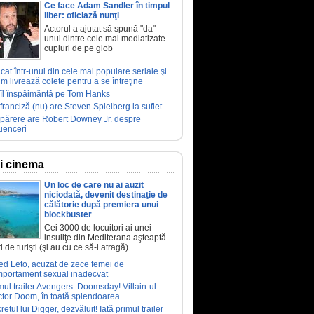
Ce face Adam Sandler în timpul
liber: oficiază nunţi
Actorul a ajutat să spună "da"
unul dintre cele mai mediatizate
cupluri de pe glob
ucat într-unul din cele mai populare seriale şi
m livrează colete pentru a se întreţine
îl înspăimântă pe Tom Hanks
franciză (nu) are Steven Spielberg la suflet
părere are Robert Downey Jr. despre
luenceri
ri cinema
Un loc de care nu ai auzit
niciodată, devenit destinaţie de
călătorie după premiera unui
blockbuster
Cei 3000 de locuitori ai unei
insuliţe din Mediterana aşteaptă
i de turişti (şi au cu ce să-i atragă)
ed Leto, acuzat de zece femei de
portament sexual inadecvat
mul trailer Avengers: Doomsday! Villain-ul
tor Doom, în toată splendoarea
retul lui Digger, dezvăluit! Iată primul trailer