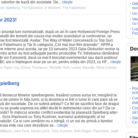
valorilor de bază din societate. De...
citeşte
Odi
ven Spielberg
,
The Banshees of Inisherin
,
The Fabelmans
rec
Un 
Vai
ur 2023!
cu 
Lup
u anunțat luni nominalizații, după un an în care Hollywood Foreign Press
Foc
duită din temelii din cauza mai multor scandaluri și controverse, iar
ai fost televizată.
Avatar: The Way of Water
concurează cu
Top Gun:
he Fabelmans
și
Tár
în categoria „Cel mai bun
film
dramatic”. HFPA a
Dos
me interne anul acesta, iar pe 10 ianuarie 2023 Gala Globurilor revine la
ntru actori au fost adăugate pentru producțiile TV, întrebarea rămânând
ii vor fi prezenți, dacă va mai fi boicotat evenimentul sau dacă publicul
NBC are o înțelegere doar pe un an, pentru ediția din 2023, cu HF...
citeşte
a Taylor-Joy
,
Emma Thompson
,
Michelle Yeoh
,
Lesley Manville
,
Olivia Colman
,
Spielberg
Pov
ech
 farmecul filmelor spielbergiene, trasând cumva sursa lor, mergând la
Com
 de uimire în fața lumii, și la dinamica ei într-o lume în care pare să se
pla
ă din societate. De ce suferă artistul? Ce fel de sacrificii face de dragul
nu se poate exprima ea altfel decât în detrimentul celor din jur? De ce
Cin
stă? În mijlocul acestui conflict existențial își plasează Spielberg alter-
să 
le. Scris împreună cu
Tony Kushner
, scenariul autobiografic al lui
Sta
izări. Ca și cum urmărim nu o intrigă, ci un soi de arhivă a familiei
Ce 
icula este cea care dezvăluie se...
citeşte
Williams
,
John Ford
,
David Lynch
,
Tony Kushner
,
Seth Rogen
,
Paul Dano
,
Judd