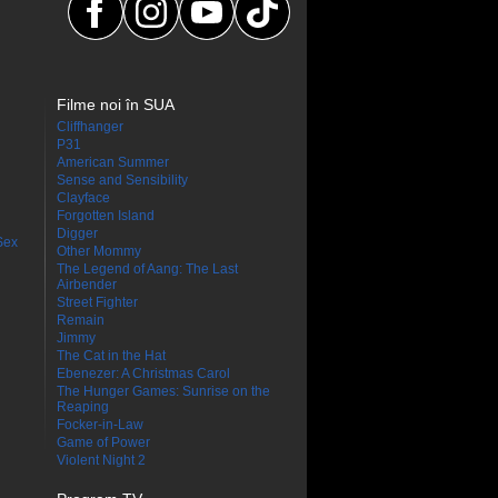
Filme noi în SUA
Cliffhanger
P31
American Summer
Sense and Sensibility
Clayface
Forgotten Island
Digger
Sex
Other Mommy
The Legend of Aang: The Last
Airbender
Street Fighter
Remain
Jimmy
The Cat in the Hat
Ebenezer: A Christmas Carol
The Hunger Games: Sunrise on the
Reaping
Focker-in-Law
Game of Power
Violent Night 2