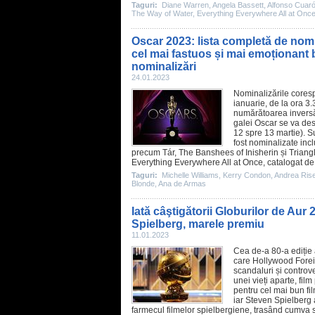
Taguri:
Diane Warren
,
Angela Bassett
,
Alfonso Cuar
The Way of Water
,
Everything Everywhere All at Onc
Oscar 2023: lista completă de nomi
cel mai fastuos și mai emoționant 
nominalizări
24.01.2023
Nominalizările coresp
ianuarie, de la ora 3.
numărătoarea inversă
galei Oscar se va de
12 spre 13 martie). 
fost nominalizate incl
precum
Tár
,
The Banshees of Inisherin
și
Triang
Everything Everywhere All at Once
, catalogat d
Taguri:
Michelle Williams
,
Kerry Condon
,
Andrea Ris
Blonde
,
Ana de Armas
Iată câştigătorii Globurilor de Aur
Spielberg, marele premiu
11.01.2023
Cea de-a 80-a ediție 
care Hollywood Foreig
scandaluri și controve
unei vieți aparte
, fil
pentru cel mai bun fil
iar
Steven Spielberg
farmecul filmelor spielbergiene, trasând cumva su