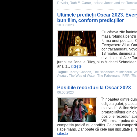
Revolt)
,
Ruth E. Carter
,
Indiana Jones and the Templ
Ultimele predicții Oscar 2023. Ever
bun film, conform predicțiilor
10.03.2023
Cu câteva zile înainte
masă rotundă pentru a
forma unui podcast. C
Everywhere All at On
contracandidați. Voyo
13 martie, dimineața,
divertisment, Jazz Ta
jurnalista Jenelle Riley, plus Michael Schneider
analiz...
citeşte
Taguri:
Kerry Condon
,
The Banshees of Inisherin
,
W
Avatar: The Way of Water
,
The Fabelmans
,
RRR (Ris
Posibile recorduri la Oscar 2023
06.03.2023
În noaptea dintre dum
ediţie a galei, şi ac
mai vechi. ActionNetw
probabilităţilor din d
posibile recorduri ab
Williams
ar putea deve
competitiv (adică nu onorific). Celebrul compoz
Fabelmans
. Dar poate că cele mai discutate şi
citeşte