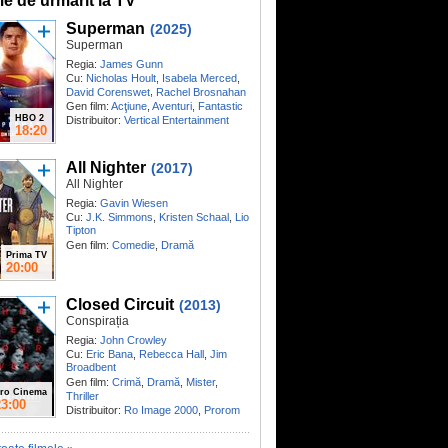
me de urmărit la TV
Superman
(2025)
Superman
Regia:
James Gunn
Cu:
Nicholas Hoult
,
Isabela Merced
,
,
David Corenswet
Rachel Brosnahan
Gen film:
Acţiune
,
Aventuri
,
Fantastic
HBO 2
Distribuitor:
Vertical Entertainment
18:20
All Nighter
(2017)
All Nighter
Regia:
Gavin Wiesen
Cu:
J.K. Simmons
,
Kristen Schaal
,
Lio
Tipton
Gen film:
Comedie
,
Dramă
Prima TV
20:00
Closed Circuit
(2013)
Conspirația
Regia:
John Crowley
Cu:
Eric Bana
,
Rebecca Hall
,
Jim
Broadbent
Gen film:
Crimă
,
Dramă
,
Mister
,
ro Cinema
Thriller
23:00
Distribuitor:
Ro Image 2000
,
Prorom