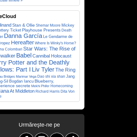
toate filmele »
eCloud
dinand
Stan & Ollie
Mickey
Shemar Moore
ottery Ticket
Playhouse Presents
Death
Danna García
Le Gendarme de
er
Hereafter
Tropez
Where Is Winky's Horse?
Star Wars: The Rise of
ina Colombari
Babel
walker
Cannibal Holocaust
ry Potter and the Deathly
lows: Part I
Liv Tyler
The Ring
Dao shi xia shan
Jang
au Bridges
Marimar Vega
Bogdan Iancu
Blueberry,
g-Sil
perience secrete
Homecoming
Mekhi Phifer
iana
At Middleton
Richard Harris
Dita Von
e
Urmăreşte-ne pe