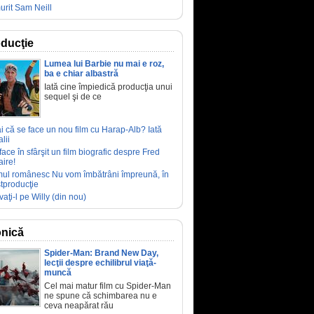
urit Sam Neill
ducţie
Lumea lui Barbie nu mai e roz,
ba e chiar albastră
Iată cine împiedică producţia unui
sequel şi de ce
ai că se face un nou film cu Harap-Alb? Iată
lii
face în sfârşit un film biografic despre Fred
aire!
mul românesc Nu vom îmbătrâni împreună, în
tproducţie
vaţi-l pe Willy (din nou)
nică
Spider-Man: Brand New Day,
lecţii despre echilibrul viaţă-
muncă
Cel mai matur film cu Spider-Man
ne spune că schimbarea nu e
ceva neapărat rău