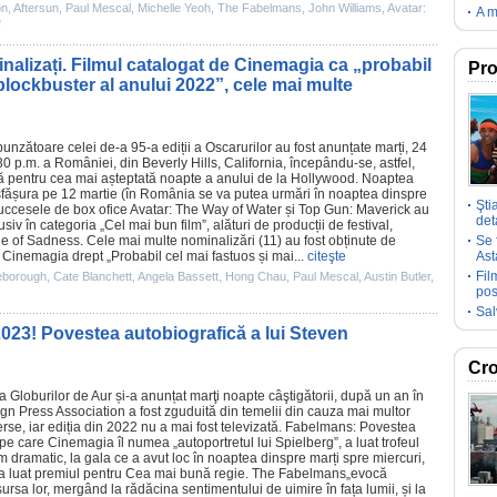
ón
,
Aftersun
,
Paul Mescal
,
Michelle Yeoh
,
The Fabelmans
,
John Williams
,
Avatar:
A m
e
nalizați. Filmul catalogat de Cinemagia ca „probabil
Pro
blockbuster al anului 2022”, cele mai multe
unzătoare celei de-a 95-a ediții a Oscarurilor au fost anunțate marți, 24
30 p.m. a României, din Beverly Hills, California, începându-se, astfel,
 pentru cea mai așteptată noapte a anului de la Hollywood. Noaptea
sfășura pe 12 martie (în România se va putea urmări în noaptea dinspre
Şti
Succesele de box ofice
Avatar: The Way of Water
și
Top Gun: Maverick
au
deta
usiv în categoria „Cel mai bun film”, alături de producții de festival,
le of Sadness
. Cele mai multe nominalizări (11) au fost obținute de
Se 
e Cinemagia drept „
Probabil cel mai fastuos și mai
...
citeşte
Ast
Fil
eborough
,
Cate Blanchett
,
Angela Bassett
,
Hong Chau
,
Paul Mescal
,
Austin Butler
,
pos
Sal
 2023! Povestea autobiografică a lui Steven
Cro
a Globurilor de Aur și-a anunțat marţi noapte câştigătorii, după un an în
n Press Association a fost zguduită din temelii din cauza mai multor
rse, iar ediția din 2022 nu a mai fost televizată.
Fabelmans: Povestea
m pe care Cinemagia îl numea
„autoportretul lui Spielberg
”, a luat trofeul
m dramatic, la gala ce a avut loc în noaptea dinspre marți spre miercuri,
a luat premiul pentru Cea mai bună regie.
The Fabelmans
„evocă
rsa lor, mergând la rădăcina sentimentului de uimire în fața lumii, și la