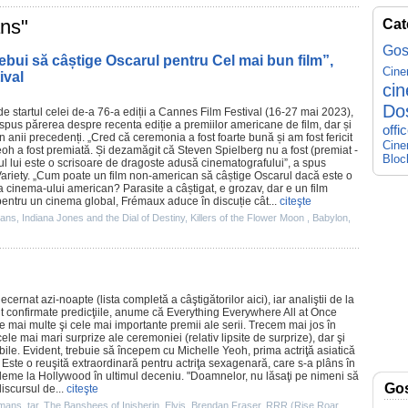
ans"
Cat
Gos
ebui să câștige Oscarul pentru Cel mai bun film”,
Cin
ival
ci
Do
de startul celei de-a 76-a ediții a Cannes
Film
Festival (16-27 mai 2023),
 spus părerea despre recenta ediție a premiilor americane de
film
, dar și
offi
 anii precedenți. „Cred că ceremonia a fost foarte bună și am fost fericit
Cine
eoh
a fost premiată. Și dezamăgit că Steven Spielberg nu a fost (premiat -
Bloc
ul
lui este o scrisoare de dragoste adusă cinematografului”, a spus
Variety. „Cum poate un
film
non-american să câștige Oscarul dacă este o
ea
cinema
-ului american?
Parasite
a câștigat, e grozav, dar e un
film
 pentru un
cinema
global, Frémaux aduce în discuție cât...
citeşte
mans
,
Indiana Jones and the Dial of Destiny
,
Killers of the Flower Moon
,
Babylon
,
ecernat azi-noapte (lista completă a câştigătorilor
aici
), iar analiştii de la
t confirmate predicţiile, anume că
Everything Everywhere All at Once
e mai multe şi cele mai importante
premii
ale serii. Trecem mai jos în
cele mai mari surprize ale ceremoniei (relativ lipsite de surprize), dar şi
bile. Evident, trebuie să începem cu
Michelle Yeoh
, prima actriţă asiatică
. Este o reuşită extraordinară pentru actriţa sexagenară, care s-a plâns în
probleme la Hollywood în ultimul deceniu. "Doamnelor, nu lăsaţi pe nimeni să
Go
iscursul de...
citeşte
lmans
,
tar
,
The Banshees of Inisherin
,
Elvis
,
Brendan Fraser
,
RRR (Rise Roar