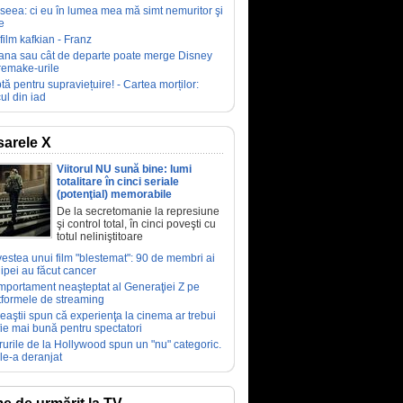
seea: ci eu în lumea mea mă simt nemuritor şi
e
film kafkian - Franz
ana sau cât de departe poate merge Disney
remake-urile
tă pentru supraviețuire! - Cartea morților:
ul din iad
arele X
Viitorul NU sună bine: lumi
totalitare în cinci seriale
(potenţial) memorabile
De la secretomanie la represiune
şi control total, în cinci poveşti cu
totul neliniştitoare
estea unui film "blestemat": 90 de membri ai
ipei au făcut cancer
portament neaşteptat al Generaţiei Z pe
tformele de streaming
eaştii spun că experienţa la cinema ar trebui
fie mai bună pentru spectatori
rurile de la Hollywood spun un "nu" categoric.
le-a deranjat