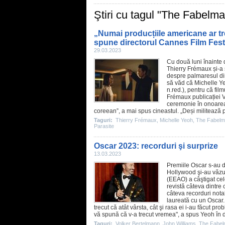
Ştiri cu tagul "The Fabelm
„Numai producțiile americane ar tr
spune directorul Cannes Film Fest
29.03.2023
Cu două luni înainte 
Thierry Frémaux
și-a
despre palmaresul din
să văd că
Michelle Y
n.red.), pentru că
film
Frémaux publicației 
ceremonie în onoar
coreean”, a mai spus cineastul. „Deși militează
Taguri:
Thierry Frémaux
,
Michelle Yeoh
,
The Fabel
Parasite
Oscar 2023: recorduri şi surprize
13.03.2023
Premiile
Oscar
s-au d
Hollywood şi-au văzu
(EEAO) a câştigat cel
revistă câteva dintre 
câteva recorduri nota
laureată cu un
Oscar
trecut că atât vârsta, cât şi rasa ei i-au făcut 
vă spună că v-a trecut vremea", a spus Yeoh în d
Taguri:
Volker Bertelmann
,
John Williams
,
The Fabe