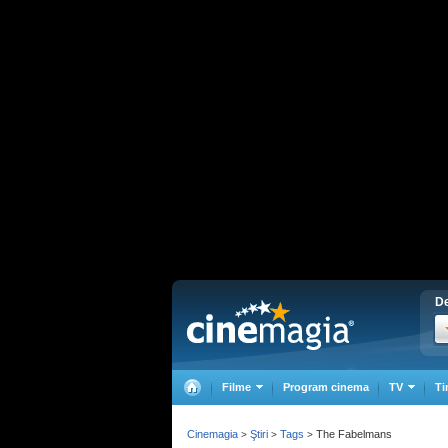
De
Filme
Program cinema
TV
Ti
Cinemagia
Ştiri
Tags
The Fabelmans
>
>
>