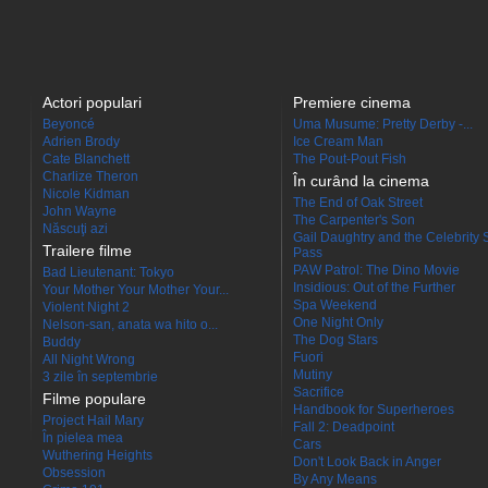
Actori populari
Premiere cinema
Beyoncé
Uma Musume: Pretty Derby -...
Adrien Brody
Ice Cream Man
Cate Blanchett
The Pout-Pout Fish
Charlize Theron
În curând la cinema
Nicole Kidman
The End of Oak Street
John Wayne
The Carpenter's Son
Născuţi azi
Gail Daughtry and the Celebrity 
Trailere filme
Pass
PAW Patrol: The Dino Movie
Bad Lieutenant: Tokyo
Insidious: Out of the Further
Your Mother Your Mother Your...
Spa Weekend
Violent Night 2
One Night Only
Nelson-san, anata wa hito o...
The Dog Stars
Buddy
Fuori
All Night Wrong
Mutiny
3 zile în septembrie
Sacrifice
Filme populare
Handbook for Superheroes
Project Hail Mary
Fall 2: Deadpoint
În pielea mea
Cars
Wuthering Heights
Don't Look Back in Anger
Obsession
By Any Means