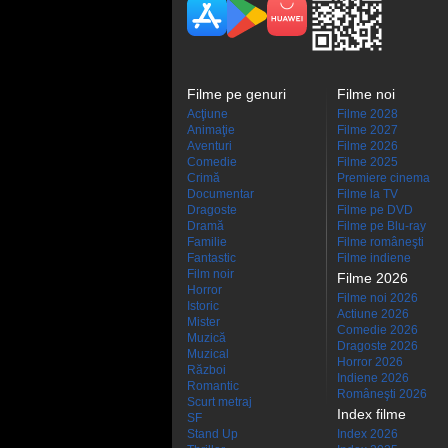
Filme pe genuri
Filme noi
Acţiune
Filme 2028
Animaţie
Filme 2027
Aventuri
Filme 2026
Comedie
Filme 2025
Crimă
Premiere cinema
Documentar
Filme la TV
Dragoste
Filme pe DVD
Dramă
Filme pe Blu-ray
Familie
Filme româneşti
Fantastic
Filme indiene
Film noir
Filme 2026
Horror
Filme noi 2026
Istoric
Actiune 2026
Mister
Comedie 2026
Muzică
Dragoste 2026
Muzical
Horror 2026
Război
Indiene 2026
Romantic
Româneşti 2026
Scurt metraj
Index filme
SF
Stand Up
Index 2026