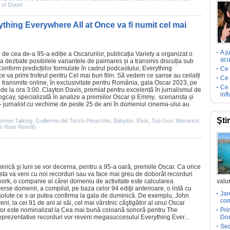
e of Doom
ything Everywhere All at Once va fi numit cel mai
A j
 de cea de-a 95-a ediție a Oscarurilor, publicația Variety a organizat o
acu
 dezbate posibilele variantele de palmares și a transmis discuția sub
onform predicțiilor formulate în cadrul podcastului,
Everything
Ce 
ce
va primi trofeul pentru Cel mai bun
film
. Să vedem ce șanse au ceilalți
Ce 
 transmite online, în exclusivitate pentru România, gala
Oscar
2023, pe
Ce 
 de la ora 3:00. Clayton Davis, premiat pentru excelență în jurnalismul de
inf
ngcay, specializată în analize a premiilor
Oscar
și Emmy, scenarista și
 - jurnalist cu vechime de peste 25 de ani în domeniul
cinema
-ului au
Şti
omen Talking
,
Guillermo del Toro's Pinocchio
,
Babylon
,
Elvis
,
Top Gun: Maverick
,
e Roar Revolt)
inică şi luni se vor decerna, pentru a 95-a oară,
premiile
Oscar
. Ca orice
easta va veni cu noi recorduri sau va face mai greu de doborât recorduri
ork, o companie al cărei domeniu de activitate este calcularea
valur
iverse domenii, a compilat, pe baza celor 94 ediţii anterioare, o listă cu
Jar
solute ce s-ar putea confirma la gala de duminică. De exemplu,
John
com
ni, la cei 91 de ani ai săi, cel mai vârstnic câştigător al unui
Oscar
itor este nominalizat la Cea mai bună coloană sonoră pentru
The
Pri
 reprezentative recorduri vor reveni megasuccesului
Everything Ever
...
Doc
Sec