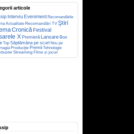
egorii articole
sip
Interviu
Eveniment
Recomandările
Ştiri
Recomandări TV
ema
Actualitate
nema
Cronică
Festival
sarele X
Lansare
Premieră
Box
Săptămâna pe scurt
ce
Top
Nou pe
Producţie
Premii
Tehnologie
magia
kbuster
Streaming
Filme și jocuri
ssip