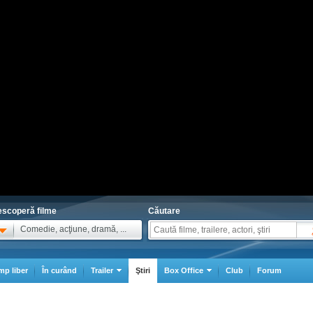
scoperă filme
Căutare
Comedie, acţiune, dramă, ...
mp liber
În curând
Trailer
Ştiri
Box Office
Club
Forum