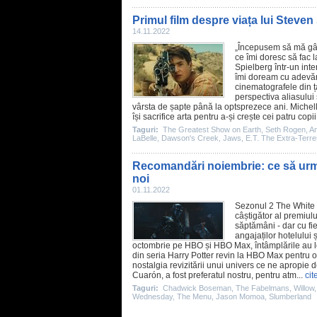
Primul film despre viața lui Steven
14.11.2022
„Începusem să mă gân
ce îmi doresc să fac l
Spielberg într-un int
îmi doream cu adevăr
cinematografele din ț
perspectiva aliasulu
vârsta de șapte până la optsprezece ani.
Michel
își sacrifice arta pentru a-și crește cei patru cop
Taguri:
The Greatest Show on Earth
,
Seth Rogen
,
An
LaBelle
,
Dawson's Creek
,
Jaws
,
E.T. The Extra-Terres
Recomandări noiembrie: ce să urmă
noi
01.11.2022
Sezonul 2
The White
câștigător al premiul
săptămâni - dar cu fie
angajaților hotelului ș
octombrie pe HBO și HBO Max, întâmplările au lo
din seria Harry Potter revin la HBO Max pentru 
nostalgia revizitării unui univers ce ne apropie d
Cuarón
, a fost preferatul nostru, pentru atm...
cit
Taguri:
Chadwick Boseman
,
The Fabelmans
,
Willow
Wednesday
,
The Menu
,
Jason Momoa
,
Slumberland