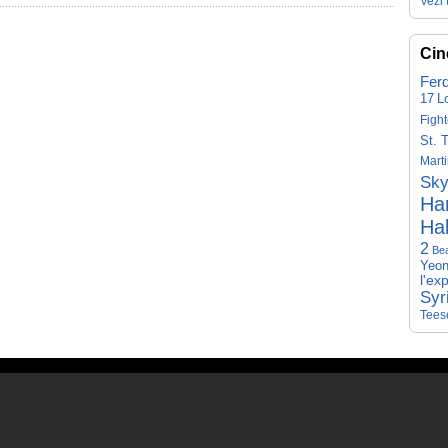
Vezi 
Cin
Fer
17
L
Fight
St. 
Mart
Sky
Har
Hal
2
Be
Yeon
l'ex
Syr
Tees