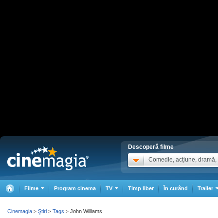
Descoperă filme
Comedie, acţiune, dramă, .
Filme
Program cinema
TV
Timp liber
În curând
Trailer
Cinemagia
Ştiri
Tags
John Williams
>
>
>