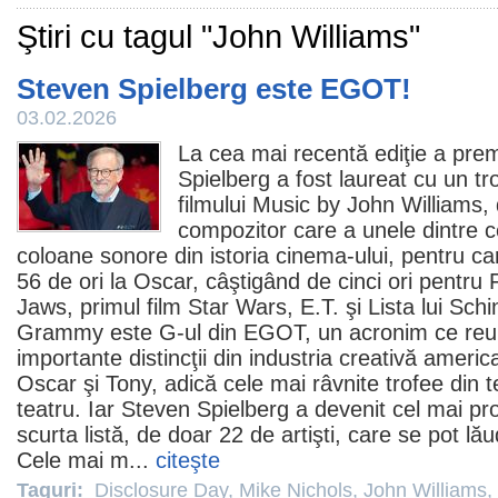
Ştiri cu tagul "John Williams"
Steven Spielberg este EGOT!
03.02.2026
La cea mai recentă ediţie a pre
Spielberg
a fost laureat cu un tr
filmului Music by
John Williams
,
compozitor care a unele dintre 
coloane sonore din istoria
cinema
-ului, pentru c
56 de ori la
Oscar
, câştigând de cinci ori pentru 
Jaws, primul
film
Star Wars, E.T. şi Lista lui Sch
Grammy este G-ul din EGOT, un acronim ce reu
importante distincţii din industria creativă ame
Oscar
şi Tony, adică cele mai râvnite trofee din 
teatru. Iar Steven Spielberg a devenit cel mai p
scurta listă, de doar 22 de artişti, care se pot l
Cele mai m...
citeşte
Taguri:
Disclosure Day
,
Mike Nichols
,
John Williams
,