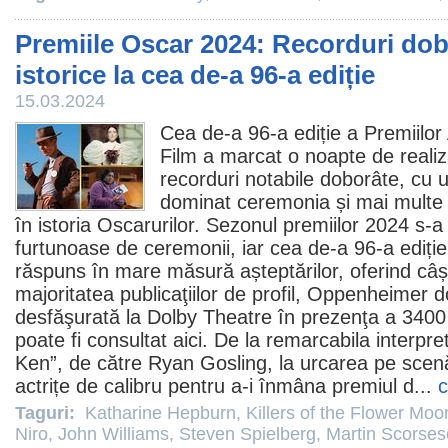
Premiile Oscar 2024: Recorduri dobo
istorice la cea de-a 96-a ediție
15.03.2024
Cea de-a 96-a ediție a Premiilo
Film
a marcat o noapte de realizăr
recorduri notabile doborâte, cu 
dominat ceremonia și mai multe 
în istoria Oscarurilor. Sezonul premiilor 2024 s-a 
furtunoase de ceremonii, iar cea de-a 96-a ediție
răspuns în mare măsură așteptărilor, oferind câșt
majoritatea publicaţiilor de profil, Oppenheime
desfăşurată la Dolby Theatre în prezenţa a 3400 
poate fi consultat
aici
. De la remarcabila interpre
Ken”, de către
Ryan Gosling
, la urcarea pe scen
actrițe de calibru pentru a-i înmâna
premiul
d...
c
Taguri:
Katharine Hepburn
,
Killers of the Flower Mo
Niro
,
John Williams
,
Steven Spielberg
,
Martin Scorses