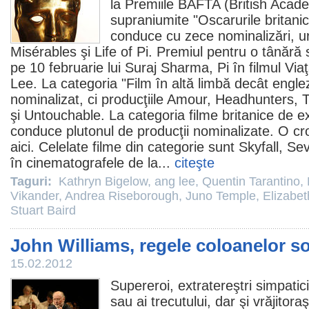
la
Premiile
BAFTA (British Aca
supraniumite "Oscarurile britanic
conduce cu zece nominalizări, 
Misérables
şi Life of Pi.
Premiul
pentru o tânără 
pe 10 februarie lui
Suraj Sharma
, Pi în
filmul
Viaţ
Lee
. La categoria "
Film
în altă limbă decât engle
nominalizat, ci producţiile
Amour
, Headhunters,
şi
Untouchable
. La categoria
filme
britanice de e
conduce plutonul de producţii nominalizate. O croni
aici
. Celelate
filme
din categorie sunt
Skyfall
,
Sev
în cinematografele de la...
citeşte
Taguri:
Kathryn Bigelow
,
ang lee
,
Quentin Tarantino
,
Vikander
,
Andrea Riseborough
,
Juno Temple
,
Elizabe
Stuart Baird
John Williams, regele coloanelor s
15.02.2012
Supereroi, extratereştri simpatici
sau ai trecutului, dar şi vrăjitoraş