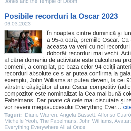
Jones and the Temple of Doom
Posibile recorduri la Oscar 2023
06.03.2023
În noaptea dintre duminică şi lu
a 95-a oară,
premiile
Oscar
. Ca 
aceasta va veni cu noi recorduri
doborât recorduri mai vechi. Ac
al cărei domeniu de activitate este calcularea prob
domenii, a compilat, pe baza celor 94 ediţii anteri
recorduri absolute ce s-ar putea confirma la gal
exemplu,
John Williams
ar putea deveni, la cei 91
vârstnic câştigător al unui
Oscar
competitiv (adic
compozitor este nominalizat la Cea mai bună co
Fabelmans
. Dar poate că cele mai discutate şi r
vor reveni megasuccesului
Everything Ever
...
cit
Taguri:
Diane Warren
,
Angela Bassett
,
Alfonso Cuar
Michelle Yeoh
,
The Fabelmans
,
John Williams
,
Avatar
Everything Everywhere All at Once