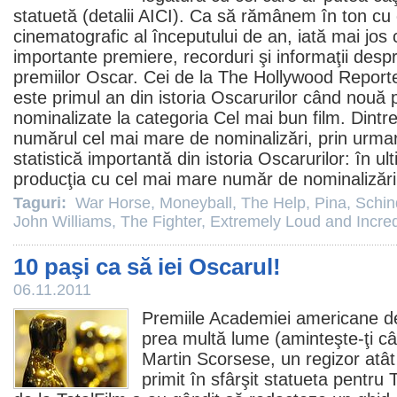
statuetă (detalii
AICI
). Ca să rămânem în ton cu
cinematografic al începutului de an, iată mai jos 
importante premiere, recorduri şi informaţii desp
premiilor
Oscar
. Cei de la The Hollywood Report
este primul an din istoria Oscarurilor când nouă p
nominalizate la categoria Cel mai bun
film
. Dintr
numărul cel mai mare de nominalizări, prin urmar
statistică importantă din istoria Oscarurilor: în u
producţia cu cel mai mare număr de nominalizări 
Taguri:
War Horse
,
Moneyball
,
The Help
,
Pina
,
Schind
John Williams
,
The Fighter
,
Extremely Loud and Incred
10 paşi ca să iei Oscarul!
06.11.2011
Premiile
Academiei americane 
prea multă lume (aminteşte-ţi câ
Martin Scorsese
, un regizor atâ
primit în sfârşit statueta pentru