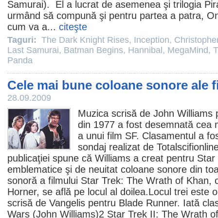
Samurai). El a lucrat de asemenea şi trilogia Pi
urmând să compună şi pentru partea a patra, On
cum va a...
citeşte
Taguri:
The Dark Knight Rises
,
Inception
,
Christophe
Last Samurai
,
Batman Begins
,
Hannibal
,
MegaMind
,
T
Panda
Cele mai bune coloane sonore ale f
28.09.2009
Muzica scrisă de
John Williams
din 1977 a fost desemnată cea 
a unui
film
SF. Clasamentul a fos
sondaj realizat de Totalscifionline
publicaţiei spune că Williams a creat pentru Sta
emblematice şi de neuitat coloane sonore din toa
sonoră a filmului
Star Trek: The Wrath of Khan
,
Horner
, se află pe locul al doilea.Locul trei est
scrisă de
Vangelis
pentru
Blade Runner
. Iată cl
Wars (John Williams)2 Star Trek II: The Wrath 