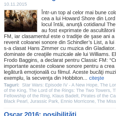
10.11.2015
Într-un top al celor mai bune co
cea a lui
Howard Shore
din Lord
locul întâi, anunţă cotidianul Th
au fost exprimate de ascultătorii 
FM, iar clasamentul este o tradiţie de şase ani a r
revenit coloanei sonore din Schindler’s List, a lui
s-a clasat
Hans Zimmer
cu muzica din
Gladiator
dominate de creaţiile muzicale ale lui Williams. El
Frodo Baggins, a declarat pentru Classic FM: “C
importante aceste coloane sonore pentru a crea
legătură emoţională cu
filmul
. Aceste bucăţi muzi
exemplu, la secvenţa din Hobbiton...
citeşte
Taguri:
Star Wars: Episode IV - A New Hope
,
The Lor
of the King
,
The Lord of the Rings: The Two Towers
,
T
Fellowship of the Ring
,
Klaus Badelt
,
Pirates of the C
Black Pearl
,
Jurassic Park
,
Ennio Morricone
,
The Miss
Oscar 2016: posibilităţi