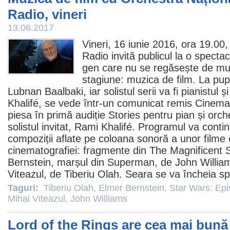
Radio, vineri
13.06.2017
Vineri, 16 iunie 2016, ora 19.00
Radio invită publicul la o specta
gen care nu se regăsește de mul
stagiune: muzica de
film
. La pupi
Lubnan Baalbaki, iar solistul serii va fi pianistul
Khalifé, se vede într-un comunicat remis Cinem
piesa în primă audiție Stories pentru pian și orc
solistul invitat, Rami Khalifé. Programul va conti
compoziții aflate pe coloana sonoră a unor
filme
c
cinematografiei: fragmente din The Magnificent
Bernstein
, marșul din Superman, de
John Willia
Viteazul
, de
Tiberiu Olah
. Seara se va încheia sp
Taguri:
Tiberiu Olah
,
Elmer Bernstein
,
Star Wars: Ep
Mihai Viteazul
,
John Williams
Lord of the Rings are cea mai bun