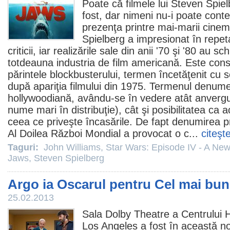
Poate că
filmele
lui
Steven Spiel
fost, dar nimeni nu-i poate cont
prezenţa printre mai-marii cinem
Spielberg a impresionat în repeta
criticii, iar realizările sale din anii '70 şi '80 au 
totdeauna industria de
film
americană. Este consi
părintele blockbusterului, termen încetăţenit cu 
după apariţia filmului din 1975. Termenul denum
hollywoodiană, avându-se în vedere atât anvergur
nume mari în distribuţie), cât şi posibilitatea ca
ceea ce priveşte încasările. De fapt denumirea pr
Al Doilea Război Mondial a provocat o c...
citeşt
Taguri:
John Williams
,
Star Wars: Episode IV - A Ne
Jaws
,
Steven Spielberg
Argo ia Oscarul pentru Cel mai bun 
25.02.2013
Sala Dolby Theatre a Centrului 
Los Angeles a fost în această n