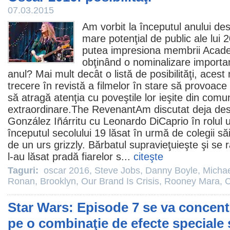
07.03.2015
Am vorbit la începutul anului de
mare potenţial de public
ale lui 2
putea impresiona membrii Acad
obţinând o nominalizare importan
anul? Mai mult decât o listă de posibilităţi, acest
trecere în revistă a filmelor în stare să provoac
să atragă atenţia cu poveştile lor ieşite din comun
extraordinare.
The Revenant
Am discutat deja
de
González Iñárritu
cu
Leonardo DiCaprio
în rolul 
începutul secolului 19 lăsat în urmă de colegii să
de un urs grizzly. Bărbatul supravieţuieşte şi se 
l-au lăsat pradă fiarelor s...
citeşte
Taguri:
oscar 2016
,
Steve Jobs
,
Danny Boyle
,
Micha
Ronan
,
Brooklyn
,
Our Brand Is Crisis
,
Rooney Mara
,
C
Star Wars: Episode 7 se va concent
pe o combinaţie de efecte speciale ş