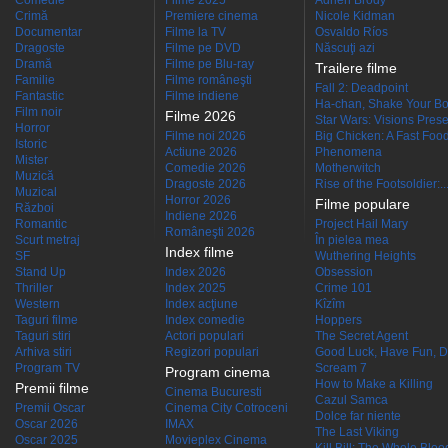
Comedie
Filme 2025
Adrien Brody
Crimă
Premiere cinema
Nicole Kidman
Documentar
Filme la TV
Osvaldo Ríos
Dragoste
Filme pe DVD
Născuţi azi
Dramă
Filme pe Blu-ray
Trailere filme
Familie
Filme româneşti
Fall 2: Deadpoint
Fantastic
Filme indiene
Ha-chan, Shake Your Bo
Film noir
Filme 2026
Star Wars: Visions Presen
Horror
Filme noi 2026
Big Chicken: A Fast Food
Istoric
Actiune 2026
Phenomena
Mister
Comedie 2026
Motherwitch
Muzică
Dragoste 2026
Rise of the Footsoldier:..
Muzical
Horror 2026
Filme populare
Război
Indiene 2026
Romantic
Project Hail Mary
Româneşti 2026
Scurt metraj
În pielea mea
Index filme
SF
Wuthering Heights
Stand Up
Index 2026
Obsession
Thriller
Index 2025
Crime 101
Western
Index acţiune
Kîzîm
Taguri filme
Index comedie
Hoppers
Taguri stiri
Actori populari
The Secret Agent
Arhiva stiri
Regizori populari
Good Luck, Have Fun, D
Program TV
Scream 7
Program cinema
How to Make a Killing
Premii filme
Cinema Bucuresti
Cazul Samca
Premii Oscar
Cinema City Cotroceni
Dolce far niente
Oscar 2026
IMAX
The Last Viking
Oscar 2025
Movieplex Cinema