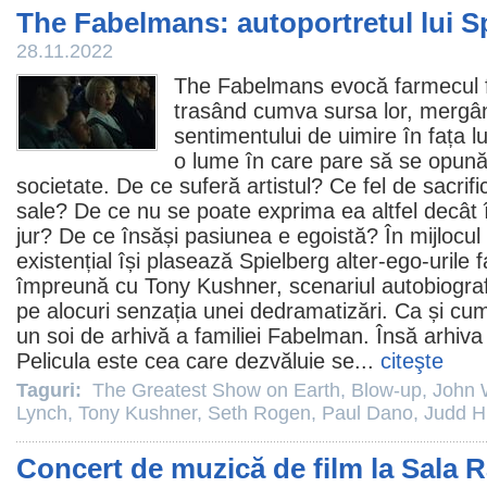
The Fabelmans: autoportretul lui S
28.11.2022
The Fabelmans
evocă farmecul f
trasând cumva sursa lor, mergân
sentimentului de uimire în fața lum
o lume în care pare să se opună 
societate. De ce suferă artistul? Ce fel de sacrific
sale? De ce nu se poate exprima ea altfel decât î
jur? De ce însăși pasiunea e egoistă? În mijlocul 
existențial își plasează Spielberg alter-ego-urile f
împreună cu
Tony Kushner
, scenariul autobiograf
pe alocuri senzația unei dedramatizări. Ca și cum
un soi de arhivă a familiei Fabelman. Însă arhiva 
Pelicula este cea care dezvăluie se...
citeşte
Taguri:
The Greatest Show on Earth
,
Blow-up
,
John 
Lynch
,
Tony Kushner
,
Seth Rogen
,
Paul Dano
,
Judd H
Concert de muzică de film la Sala 