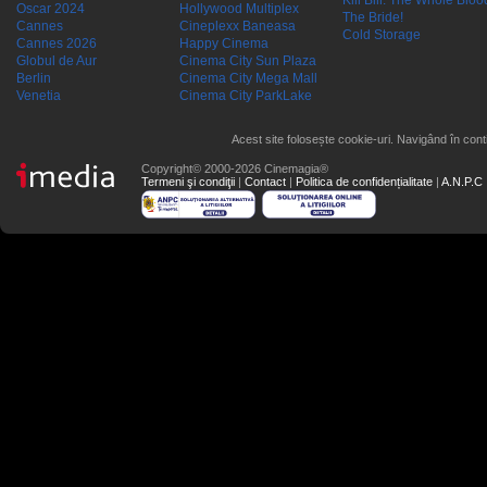
Kill Bill: The Whole Blood
Oscar 2024
Hollywood Multiplex
The Bride!
Cannes
Cineplexx Baneasa
Cold Storage
Cannes 2026
Happy Cinema
Globul de Aur
Cinema City Sun Plaza
Berlin
Cinema City Mega Mall
Venetia
Cinema City ParkLake
Acest site folosește cookie-uri. Navigând în conti
Copyright© 2000-2026 Cinemagia®
Termeni şi condiţii
|
Contact
|
Politica de confidențialitate
|
A.N.P.C