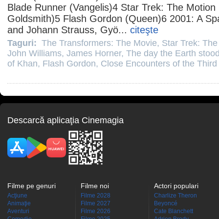
Blade Runner (Vangelis)4
Star Trek: The Motion 
Goldsmith)5
Flash Gordon
(Queen)6
2001: A S
and Johann Strauss, Gyö...
citeşte
Taguri:
The Transformers: The Movie
,
Star Trek: The
John Williams
,
James Horner
,
The day the Earth stood 
of Khan
,
Flash Gordon
,
Close Encounters of the Third
Descarcă aplicaţia Cinemagia
Filme pe genuri
Filme noi
Actori populari
Acţiune
Filme 2028
Charlize Theron
Animaţie
Filme 2027
Beyoncé
Aventuri
Filme 2026
Cate Blanchett