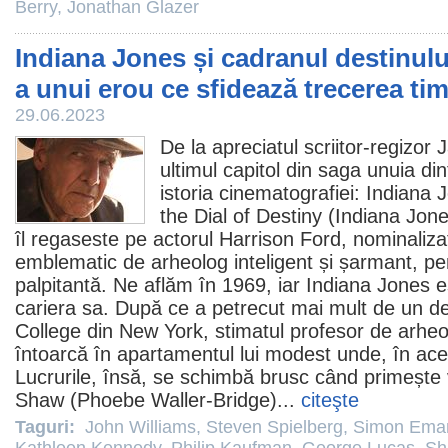
Berry
,
Jonathan Glazer
Indiana Jones și cadranul destinului
a unui erou ce sfidează trecerea ti
29.06.2023
De la apreciatul scriitor-regizor
J
ultimul capitol din saga unuia din
istoria cinematografiei: Indiana
the Dial of Destiny
(Indiana Jones
îl regaseste pe actorul
Harrison Ford
, nominaliza
emblematic de arheolog inteligent și șarmant, pe
palpitantă. Ne aflăm în 1969, iar Indiana Jones e
cariera sa. După ce a petrecut mai mult de un d
College din New York, stimatul profesor de arheo
întoarcă în apartamentul lui modest unde, în aces
Lucrurile, însă, se schimbă brusc când primește v
Shaw (
Phoebe Waller-Bridge
)...
citeşte
Taguri:
John Williams
,
Steven Spielberg
,
Simon Ema