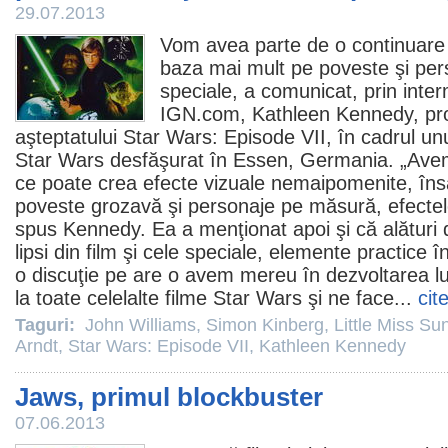
29.07.2013
Vom avea parte de o continuare 
baza mai mult pe poveste şi per
speciale, a comunicat, prin inter
IGN.com,
Kathleen Kennedy
, p
aşteptatului
Star Wars: Episode VII
, în cadrul u
Star Wars desfăşurat în Essen, Germania. „Avem
ce poate crea efecte vizuale nemaipomenite, în
poveste grozavă şi personaje pe măsură, efectele
spus Kennedy. Ea a menţionat apoi şi că alături 
lipsi din
film
şi cele speciale, elemente practice în
o discuţie pe are o avem mereu în dezvoltarea lu
la toate celelalte
filme
Star Wars şi ne face...
cit
Taguri:
John Williams
,
Simon Kinberg
,
Little Miss Su
Arndt
,
Star Wars: Episode VII
,
Kathleen Kennedy
Jaws, primul blockbuster
07.06.2013