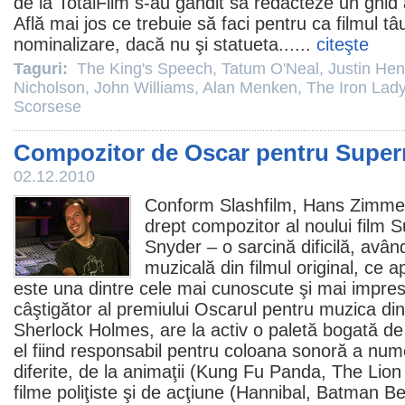
de la TotalFilm s-au gândit să redacteze un ghid
Află mai jos ce trebuie să faci pentru ca
filmul
tâu
nominalizare, dacă nu şi statueta... ...
citeşte
Taguri:
The King's Speech
,
Tatum O'Neal
,
Justin Hen
Nicholson
,
John Williams
,
Alan Menken
,
The Iron Lad
Scorsese
Compozitor de Oscar pentru Super
02.12.2010
Conform Slashfilm,
Hans Zimme
drept compozitor al noului
film
Su
Snyder
– o sarcină dificilă, avâ
muzicală din
filmul
original, ce a
este una dintre cele mai cunoscute şi mai impre
câştigător al premiului Oscarul pentru muzica di
Sherlock Holmes
, are la activ o paletă bogată d
el fiind responsabil pentru coloana sonoră a n
diferite, de la animaţii (
Kung Fu Panda
,
The Lion
filme
poliţiste şi de acţiune (
Hannibal
,
Batman Be