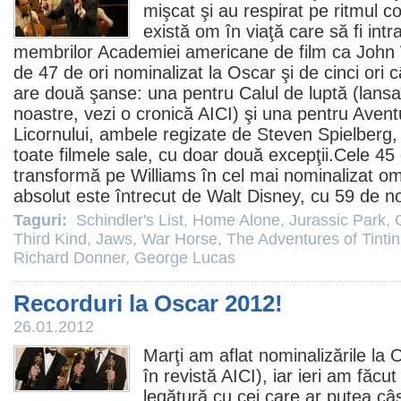
mişcat şi au respirat pe ritmul co
există om în viaţă care să fi intr
membrilor Academiei americane de
film
ca
John 
de 47 de ori nominalizat la
Oscar
şi de cinci ori 
are două şanse: una pentru
Calul de luptă
(lansa
noastre, vezi o cronică
AICI
) şi una pentru
Aventu
Licornului
, ambele regizate de
Steven Spielberg
,
toate
filmele
sale, cu doar două excepţii.Cele 45 d
transformă pe Williams în cel mai nominalizat om
absolut este întrecut de Walt Disney, cu 59 de n
Taguri:
Schindler's List
,
Home Alone
,
Jurassic Park
,
Third Kind
,
Jaws
,
War Horse
,
The Adventures of Tintin
Richard Donner
,
George Lucas
Recorduri la Oscar 2012!
26.01.2012
Marţi am aflat nominalizările la
O
în revistă
AICI
), iar ieri am făcu
legătură cu cei care ar putea câ