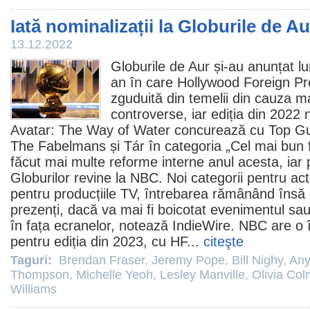
Iată nominalizații la Globurile de A
13.12.2022
Globurile de Aur și-au anunțat lu
an în care Hollywood Foreign Pr
zguduită din temelii din cauza ma
controverse, iar ediția din 2022 
Avatar: The Way of Water
concurează cu
Top Gu
The Fabelmans
și
Tár
în categoria „Cel mai bun
făcut mai multe reforme interne anul acesta, iar
Globurilor revine la NBC. Noi categorii pentru ac
pentru producțiile TV, întrebarea rămânând însă d
prezenți, dacă va mai fi boicotat evenimentul sau
în fața ecranelor, notează IndieWire. NBC are o 
pentru ediția din 2023, cu HF...
citeşte
Taguri:
Brendan Fraser
,
Jeremy Pope
,
Bill Nighy
,
Any
Thompson
,
Michelle Yeoh
,
Lesley Manville
,
Olivia Co
Williams