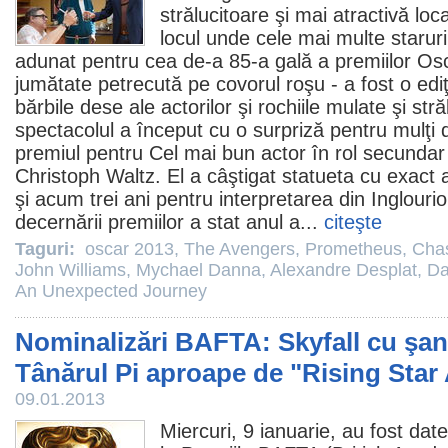
strălucitoare şi mai atractivă loc
locul unde cele mai multe staruri
adunat pentru cea de-a 85-a gală a premiilor
Os
jumătate petrecută pe covorul roşu - a fost o ediţ
bărbile dese ale actorilor şi rochiile mulate şi stră
spectacolul a început cu o surpriză pentru mulţi 
premiul
pentru Cel mai bun actor în rol secundar
Christoph Waltz
. El a câştigat statueta cu exact
şi acum trei ani pentru interpretarea din Inglour
decernării premiilor a stat anul a...
citeşte
Taguri:
oscar 2013
,
The Avengers
,
Prometheus
,
Chas
John Williams
,
Mychael Danna
,
Alexandre Desplat
,
Da
An Unexpected Journey
Nominalizări BAFTA: Skyfall cu şans
Tânărul Pi aproape de "Rising Star
09.01.2013
Miercuri, 9 ianuarie, au fost date 