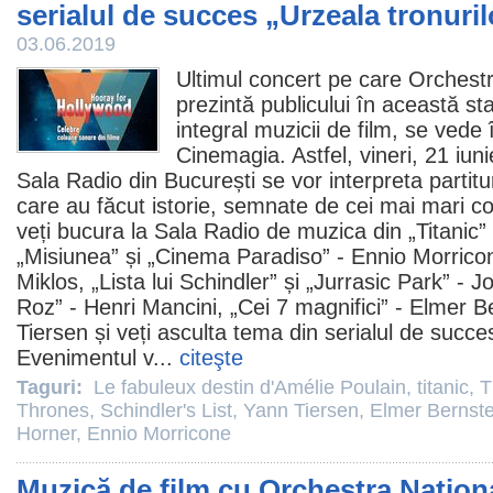
serialul de succes „Urzeala tronuri
03.06.2019
Ultimul concert pe care Orchestr
prezintă publicului în această st
integral muzicii de
film
, se vede 
Cinemagia. Astfel, vineri, 21 iuni
Sala Radio din București se vor interpreta partitu
care au făcut istorie, semnate de cei mai mari co
veți bucura la Sala Radio de muzica din „
Titanic
”
„Misiunea” și „
Cinema
Paradiso” -
Ennio Morrico
Miklos, „
Lista lui Schindler
” și „Jurrasic Park” -
Jo
Roz
” - Henri Mancini, „Cei 7 magnifici” -
Elmer Be
Tiersen
și veți asculta tema din serialul de succe
Evenimentul v...
citeşte
Taguri:
Le fabuleux destin d'Amélie Poulain
,
titanic
,
T
Thrones
,
Schindler's List
,
Yann Tiersen
,
Elmer Bernste
Horner
,
Ennio Morricone
Muzică de film cu Orchestra Naționa