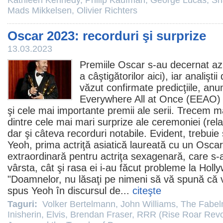
Kathleen Kennedy
,
Philip Kaufman
,
George Lucas
,
Sh
Mads Mikkelsen
,
Olivier Richters
Oscar 2023: recorduri şi surprize
13.03.2023
Premiile
Oscar
s-au decernat azi
a câştigătorilor
aici
), iar analişti
văzut confirmate predicţiile, a
Everywhere All at Once
(EEAO) a
şi cele mai importante
premii
ale serii. Trecem ma
dintre cele mai mari surprize ale ceremoniei (relat
dar şi câteva recorduri notabile. Evident, trebu
Yeoh
, prima actriţă asiatică laureată cu un
Oscar
extraordinară pentru actriţa sexagenară, care s-a
vârsta, cât şi rasa ei i-au făcut probleme la Holl
"Doamnelor, nu lăsaţi pe nimeni să vă spună că 
spus Yeoh în discursul de...
citeşte
Taguri:
Volker Bertelmann
,
John Williams
,
The Fabe
Inisherin
,
Elvis
,
Brendan Fraser
,
RRR (Rise Roar Revo