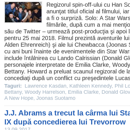
Regizorul spin-off-ului cu Han S
anunţat titlul oficial al filmului,
a fi o surpriză. Solo: A
Star War
filmările, după cum a mai menţio
său de Twitter – urmează post-producţia şi apoi
pentru 25 mai 2018.
Filmul
prezintă aventurile lu
Alden Ehrenreich
) şi ale lui Chewbacca (
Joonas 
cu ani buni înainte de evenimentele din Star Wa
include întâlnirea cu Lando Calrissian (
Donald Gl
personajele interpretate de
Emilia Clarke
,
Woody
Bettany
. Howard a preluat scaunul regizoral de 
concediaţi după un conflict cu preşedintele Lucas
Taguri:
Lawrence Kasdan
,
Kathleen Kennedy
,
Phil L
Bettany
,
Woody Harrelson
,
Emilia Clarke
,
Donald Glov
A New Hope
,
Joonas Suotamo
J.J. Abrams a trecut la cârma lui S
IX după concedierea lui Trevorrow
13.09.2017