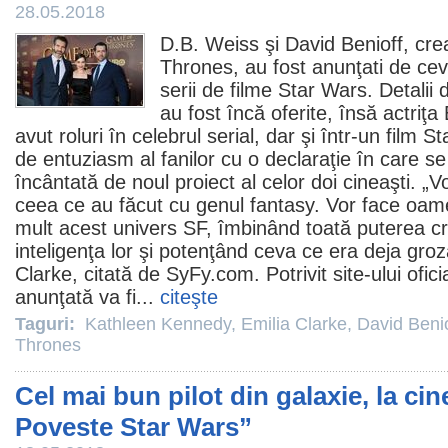
28.05.2018
D.B. Weiss
şi
David Benioff
, cre
Thrones
, au fost anunţati de c
serii de
filme
Star Wars. Detalii 
au fost încă oferite, însă actriţa
avut roluri în celebrul serial, dar şi într-un
film
Sta
de entuziasm al fanilor cu o declaraţie în care s
încântată de noul proiect al celor doi cineaşti. „
ceea ce au făcut cu genul fantasy. Vor face oame
mult acest univers SF, îmbinând toată puterea cre
inteligenţa lor şi potenţând ceva ce era deja groz
Clarke, citată de SyFy.com. Potrivit site-ului ofic
anunţată va fi...
citeşte
Taguri:
Kathleen Kennedy
,
Emilia Clarke
,
David Benio
Thrones
Cel mai bun pilot din galaxie, la ci
Poveste Star Wars”