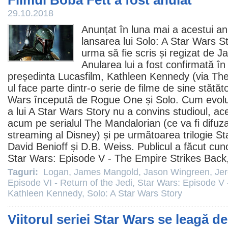
Filmul Boba Fett a fost anulat
29.10.2018
Anunțat în luna mai a acestui an,
lansarea lui
Solo: A Star Wars S
urma să fie scris și regizat de
J
Anularea lui a fost confirmată î
președinta Lucasfilm,
Kathleen Kennedy
(via The
ul face parte dintr-o serie de
filme
de sine stătăto
Wars începută de Rogue One și Solo. Cum evoluț
a lui A Star Wars Story nu a convins studioul, a
acum pe serialul The Mandalorian (ce va fi difuz
streaming al Disney) și pe următoarea trilogie S
David Benioff și D.B. Weiss. Publicul a făcut cun
Star Wars: Episode V - The Empire Strikes Back
Taguri:
Logan
,
James Mangold
,
Jason Wingreen
,
Je
Episode VI - Return of the Jedi
,
Star Wars: Episode V 
Kathleen Kennedy
,
Solo: A Star Wars Story
Viitorul seriei Star Wars se leagă de