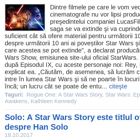
Dintre
filmele
pe care le vom ved
cinematografe
nu vor lipsi produ
preşedintelui companiei LucasF
saga se va extinde şi va cuprind
suficient cât să ofere material pentru următorii 
despre următorii 10 ani ai poveștilor Star Wars şi 
care acestea se pot extinde”, a declarat produc
Wars Show, emisiunea site-ului oficial StarWars. 
după Episodul IX, cu aceste personaje noi: Rey, 
explicat ea. „Căutăm, de asemenea, să lucrăm c
intre în lumea Star Wars şi să ne poarte în locur
încă; un lucru cât se poate de entu...
citeşte
Taguri:
Rogue One: A Star Wars Story
,
Star Wars: Ep
Awakens
,
Kathleen Kennedy
Solo: A Star Wars Story este titlul of
despre Han Solo
18.10.2017