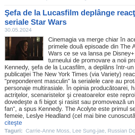
Şefa de la Lucasfilm deplânge reacţii
seriale Star Wars
30.05.2024
Cinemagia va merge chiar în ac
primele două episoade din
The A
Wars ce se va lansa pe Disney+ p
turneului de promovare a noii pr
Kennedy
, şefa de la Lucasfilm, a deplâns într-un
publicaţiei The New York Times (via Variety) reacţi
"preponderent masculin" la serialele care au pro
personaje multirasiale. În opinia producătoarei, h
actriţelor, scenaristelor şi creatoarelor este repr
dovedeşte a fi bigot şi rasist sau promovează un 
fan", a spus Kennedy. The Acolyte este primul se
femeie,
Leslye Headland
(cel mai bine cunoscută 
citeşte
Taguri:
Carrie-Anne Moss
,
Lee Sung-jae
,
Russian Do