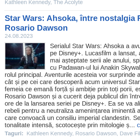
Kathleen Kennedy
,
The Acolyte
Star Wars: Ahsoka, între nostalgia R
Rosario Dawson
24.08.2023
Serialul
Star Wars: Ahsoka
a avu
pe Disney+. Lucasfilm a lansat, a
mai așteptate serii ale anului, s
cu Padawan-ul lui Anakin Skywal
rolul principal. Aventurile acesteia vor surprinde a
cât și pe cei care descoperă acum universul Sta
femeia ce emană forță și ambiție prin toți porii, e
Rosario Dawson
și a cucerit deja publicul din în
ore de la lansarea seriei pe Disney+. Ea se va ali
rebeli pentru a neutraliza amenințarea iminentă 
care convoacă un consiliu imperial clandestin. Se
tonalitate intensă, scotocește prin mitologie ș...
c
Taguri:
Kathleen Kennedy
,
Rosario Dawson
,
Dave Fi