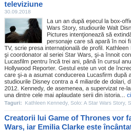
televiziune
30.09.2018
La un an după eşecul la box-offi
Wars Story
, studiourile Walt Dis
Pictures intenţionează să extind
personaje care să apară în noi
f
TV, scrie presa internațională de profil.
Kathleen
şi coordonator al seriei Star Wars, şi-a înnoit con
Lucasfilm pentru încă trei ani, până în cursul an
Hollywood Reporter. Gestul este un vot de încre
care şi-a a asumat conducerea Lucasfirm după ac
studiourile Disney contra a 4 miliarde de dolari,
2012
. Kennedy, de asemenea, a supervizat re-la
una dintre cele mai aplaudate serii din istoria...
c
Taguri:
Kathleen Kennedy
,
Solo: A Star Wars Story
,
S
Creatorii lui Game of Thrones vor f
Wars, iar Emilia Clarke este încânta