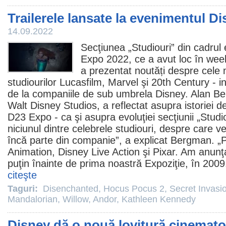
Trailerele lansate la evenimentul 
14.09.2022
Secţiunea „Studiouri” din cadrul
Expo 2022, ce a avut loc în wee
a prezentat noutăți despre cele m
studiourilor Lucasfilm, Marvel şi 20th Century - in
de la companiile de sub umbrela Disney. Alan B
Walt Disney Studios, a reflectat asupra istoriei 
D23 Expo - ca şi asupra evoluţiei secţiunii „Studio
niciunul dintre celebrele studiouri, despre care ve
încă parte din companie”, a explicat Bergman. „
Animation, Disney Live Action şi Pixar. Am anunţa
puţin înainte de prima noastră Expoziţie, în
2009
citeşte
Taguri:
Disenchanted
,
Hocus Pocus 2
,
Secret Invasi
Mandalorian
,
Willow
,
Andor
,
Kathleen Kennedy
Disney dă o nouă lovitură cinemato