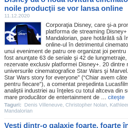
noile producţii se vor lansa online
11.12.2020
Corporaţia Disney, care şi-a pro
platforma de streaming Disney+ c
Mandalorian
, pare hotărâtă să î
online-ul în detrimentul cinemato
unui eveniment de patru ore organizat joi pentru 
fost anunţate 63 de seriale şi 42 de lungmetraje,
rezervate exclusiv platformei Disney+. 20 dintre no
universurile cinematografice Star Wars şi Marvel.
Star Wars story for everyone” (“Chiar avem cât
pentru fiecare”), a comentat preşedinta Lucasfi
analiştii industriei au înţeles cu totul altceva din 
mare producător de entertainment de ...
citeşte
Taguri:
Denis Villeneuve
,
Christopher Nolan
,
Kathlee
Mandalorian
Vești dintr-o galaxie foarte, foarte 