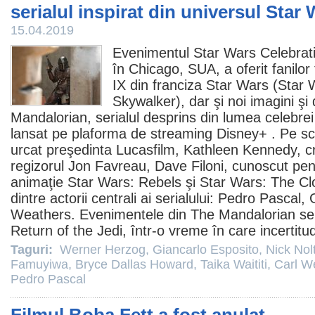
serialul inspirat din universul Star
15.04.2019
Evenimentul Star Wars Celebrat
în Chicago, SUA, a oferit fanilor ti
IX din franciza Star Wars (
Star 
Skywalker
), dar şi noi imagini şi
Mandalorian, serialul desprins din lumea celebrei
lansat pe plaforma de streaming Disney+ . Pe s
urcat preşedinta Lucasfilm,
Kathleen Kennedy
, c
regizorul
Jon Favreau
,
Dave Filoni
, cunoscut pent
animaţie Star Wars: Rebels şi
Star Wars: The C
dintre actorii centrali ai serialului:
Pedro Pascal
,
Weathers
. Evenimentele din The Mandalorian se
Return of the Jedi, într-o vreme în care incertit
Taguri:
Werner Herzog
,
Giancarlo Esposito
,
Nick Nol
Famuyiwa
,
Bryce Dallas Howard
,
Taika Waititi
,
Carl W
Pedro Pascal