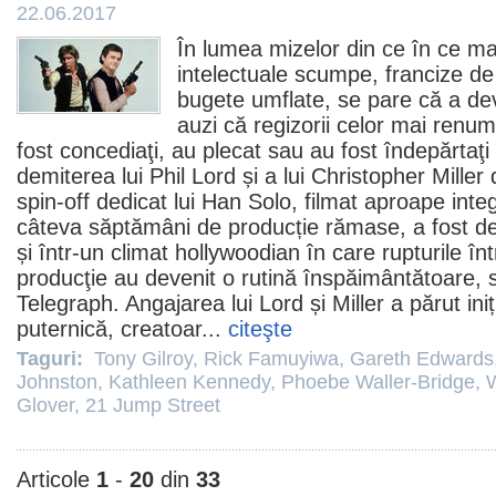
22.06.2017
În lumea mizelor din ce în ce mai
intelectuale scumpe, francize de 
bugete umflate, se pare că a dev
auzi că regizorii celor mai renu
fost concediaţi, au plecat sau au fost îndepărtaţi f
demiterea lui
Phil Lord
și a lui
Christopher Miller
d
spin-off dedicat lui Han Solo, filmat aproape integ
câteva săptămâni de producție rămase, a fost de
și într-un climat hollywoodian în care rupturile în
producţie au devenit o rutină înspăimântătoare, s
Telegraph. Angajarea lui Lord și Miller a părut iniț
puternică, creatoar...
citeşte
Taguri:
Tony Gilroy
,
Rick Famuyiwa
,
Gareth Edwards
Johnston
,
Kathleen Kennedy
,
Phoebe Waller-Bridge
,
Glover
,
21 Jump Street
Articole
1
-
20
din
33