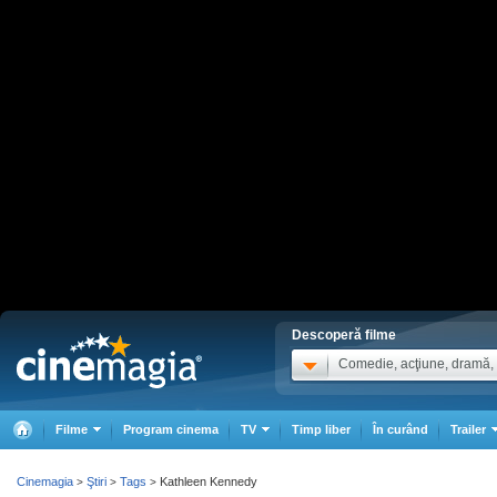
Descoperă filme
Comedie, acţiune, dramă, .
Filme
Program cinema
TV
Timp liber
În curând
Trailer
Cinemagia
Ştiri
Tags
Kathleen Kennedy
>
>
>