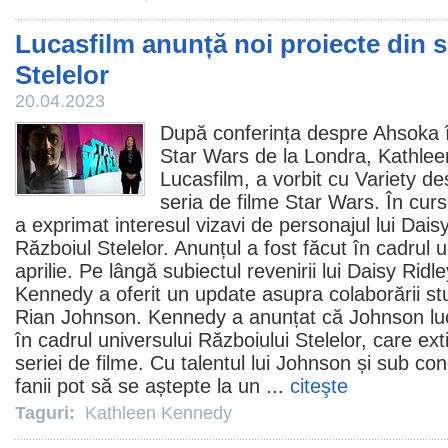
Lucasfilm anunță noi proiecte din s
Stelelor
20.04.2023
După conferința despre Ahsoka î
Star Wars de la Londra,
Kathle
Lucasfilm, a vorbit cu Variety de
seria de
filme
Star Wars. În cursu
a exprimat interesul vizavi de personajul lui Dais
Războiul Stelelor. Anunțul a fost făcut în cadrul 
aprilie. Pe lângă subiectul revenirii lui Daisy Ridle
Kennedy a oferit un update asupra colaborării stu
Rian Johnson. Kennedy a anunțat că Johnson lucr
în cadrul universului Războiului Stelelor, care ext
seriei de
filme
. Cu talentul lui Johnson și sub co
fanii pot să se aștepte la un ...
citeşte
Taguri:
Kathleen Kennedy