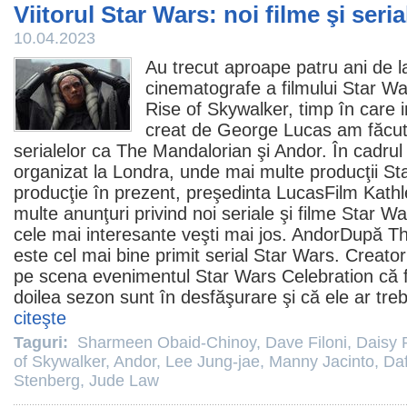
Viitorul Star Wars: noi filme şi seri
10.04.2023
Au trecut aproape patru ani de l
cinematografe
a filmului Star W
Rise of Skywalker, timp în care i
creat de George Lucas am făcut
serialelor ca
The Mandalorian
şi
Andor
. În cadru
organizat la Londra, unde mai multe producţii St
producţie în prezent, preşedinta LucasFilm
Kath
multe anunţuri privind noi seriale şi
filme
Star War
cele mai interesante veşti mai jos. AndorDupă T
este cel mai bine primit serial Star Wars. Creato
pe scena evenimentul Star Wars Celebration că fi
doilea sezon sunt în desfăşurare şi că ele ar treb
citeşte
Taguri:
Sharmeen Obaid-Chinoy
,
Dave Filoni
,
Daisy 
of Skywalker
,
Andor
,
Lee Jung-jae
,
Manny Jacinto
,
Da
Stenberg
,
Jude Law