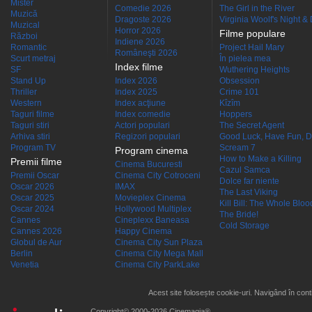
Mister
Comedie 2026
The Girl in the River
Muzică
Dragoste 2026
Virginia Woolf's Night &
Muzical
Horror 2026
Filme populare
Război
Indiene 2026
Romantic
Project Hail Mary
Româneşti 2026
Scurt metraj
În pielea mea
Index filme
SF
Wuthering Heights
Stand Up
Index 2026
Obsession
Thriller
Index 2025
Crime 101
Western
Index acţiune
Kîzîm
Taguri filme
Index comedie
Hoppers
Taguri stiri
Actori populari
The Secret Agent
Arhiva stiri
Regizori populari
Good Luck, Have Fun, D
Program TV
Scream 7
Program cinema
How to Make a Killing
Premii filme
Cinema Bucuresti
Cazul Samca
Premii Oscar
Cinema City Cotroceni
Dolce far niente
Oscar 2026
IMAX
The Last Viking
Oscar 2025
Movieplex Cinema
Kill Bill: The Whole Blood
Oscar 2024
Hollywood Multiplex
The Bride!
Cannes
Cineplexx Baneasa
Cold Storage
Cannes 2026
Happy Cinema
Globul de Aur
Cinema City Sun Plaza
Berlin
Cinema City Mega Mall
Venetia
Cinema City ParkLake
Acest site folosește cookie-uri. Navigând în conti
Copyright© 2000-2026 Cinemagia®