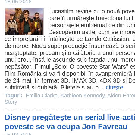
18.05.2018
Lucasfilm revine cu o nouă pove
care îi urmăreşte traiectoria lui 
personajele emblematice din Uni
Descoperim astfel cum se împrie
ce împrejurări îl întâlneşte pe Lando Calrissian, u
de noroc. Noua superproducţie însumează o seri
neaşteptate, precum şi o călătorie a unui personaj
unui erou, însă le ascunde sub faţada unui merc
nepăsător.
Filmul
„
Solo: O poveste Star Wars
” e
Film
România şi va fi disponibil în avanpremieră 
de 24 mai, în format 3D, IMAX 3D, 4DX 3D şi Do
subtitrată şi dublată. Biletele s-au p...
citeşte
Taguri:
Emilia Clarke
,
Kathleen Kennedy
,
Alden Ehre
Story
Disney pregăteşte un serial live-ac
poveste se va ocupa Jon Favreau
09.03.2018