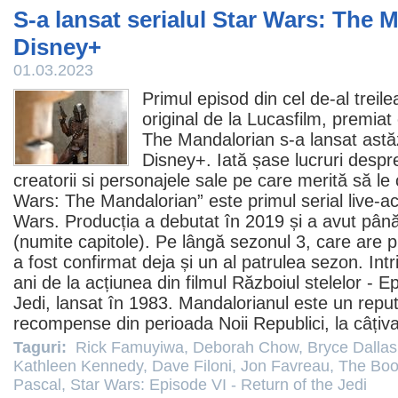
S-a lansat serialul Star Wars: The 
Disney+
01.03.2023
Primul episod din cel de-al treile
original de la Lucasfilm, premi
The Mandalorian
s-a lansat astă
Disney+. Iată șase lucruri despr
creatorii si personajele sale pe care merită să le 
Wars: The Mandalorian” este primul serial live-ac
Wars. Producția a debutat în 2019 și a avut pâ
(numite capitole). Pe lângă sezonul 3, care are p
a fost confirmat deja și un al patrulea sezon. Int
ani de la acțiunea din
filmul
Războiul stelelor - Ep
Jedi
, lansat în 1983. Mandalorianul este un repu
recompense din perioada Noii Republici, la câțiva
Taguri:
Rick Famuyiwa
,
Deborah Chow
,
Bryce Dalla
Kathleen Kennedy
,
Dave Filoni
,
Jon Favreau
,
The Boo
Pascal
,
Star Wars: Episode VI - Return of the Jedi