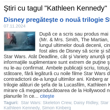
Ştiri cu tagul "Kathleen Kennedy"
Disney pregăteşte o nouă trilogie 
07.11.2024
După ce a scris sau produs mai
(Mr. & Mrs. Smith, The Martian
lungul ultimelor două decenii, ci
fost ales de Disney să scrie şi s
Star Wars. Atât Deadline, cât şi Variety anunţă 
informaţiile suplimentare sunt extrem de puţine ş
nu le-au confirmat. Ambele publicaţii scriu, totuşi,
stătoare, fără legătură cu noile
filme
Star Wars de
contradictorii de-a lungul ultimilor ani. Kinberg 
trilogie alături de şefa de la Lucasfilm,
Kathleen 
mirare că megaproducătoarea de la Hollywood nu
planurile în ce...
citeşte
Taguri:
Star Wars: Skeleton Crew
,
Daisy Ridley
,
Star
Kathleen Kennedy
,
Simon Kinberg