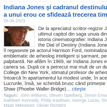
Indiana Jones și cadranul destinului
a unui erou ce sfidează trecerea ti
29.06.2023
De la apreciatul scriitor-regizor
J
ultimul capitol din saga unuia din
istoria cinematografiei: Indiana
the Dial of Destiny
(Indiana Jones
îl regaseste pe actorul
Harrison Ford
, nominaliza
emblematic de arheolog inteligent și șarmant, pe
palpitantă. Ne aflăm în 1969, iar Indiana Jones e
cariera sa. După ce a petrecut mai mult de un d
College din New York, stimatul profesor de arheo
întoarcă în apartamentul lui modest unde, în aces
Lucrurile, însă, se schimbă brusc când primește v
Shaw (
Phoebe Waller-Bridge
)...
citeşte
Taguri:
John Williams
,
Steven Spielberg
,
Simon Ema
Kathleen Kennedy
,
Philip Kaufman
,
George Lucas
,
Sh
Mads Mikkelsen
,
Olivier Richters