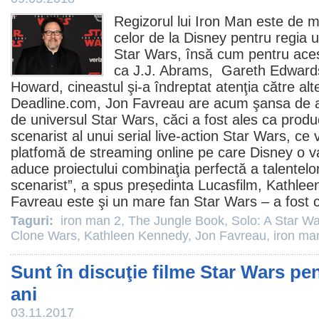
Regizorul lui
Iron Man
este de ma
celor de la Disney pentru regia 
Star Wars, însă cum pentru ace
ca J.J. Abrams, Gareth Edward
Howard, cineastul şi-a îndreptat atenţia către alte
Deadline.com,
Jon Favreau
are acum şansa de 
de universul Star Wars, căci a fost ales ca produ
scenarist al unui serial live-action Star Wars, ce 
platfomă de streaming online pe care Disney o va 
aduce proiectului combinaţia perfectă a talentelo
scenarist”, a spus președinta Lucasfilm,
Kathlee
Favreau este şi un mare fan Star Wars – a fost 
Taguri:
iron man 2
,
The Jungle Book
,
Solo: A Star Wa
Clone Wars
,
Kathleen Kennedy
,
Jon Favreau
,
iron ma
Sunt în discuţie filme Star Wars pe
ani
03.11.2017