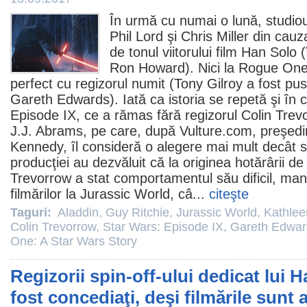
În urmă cu numai o lună, studiou
Phil Lord
şi
Chris Miller
din cauza
de tonul viitorului
film
Han Solo (î
Ron Howard
). Nici la
Rogue On
perfect cu regizorul numit (
Tony Gilroy
a fost pus
Gareth Edwards
). Iată ca istoria se repetă şi în 
Episode IX
, ce a rămas fără regizorul
Colin Trev
J.J. Abrams
, pe care, după Vulture.com, preşedi
Kennedy
, îl consideră o alegere mai mult decât 
producţiei au dezvăluit că la originea hotărârii de
Trevorrow a stat comportamentul său dificil, mani
filmărilor la
Jurassic World
, câ...
citeşte
Taguri:
Aladdin
,
Guy Ritchie
,
Jurassic World
,
Kathle
Colin Trevorrow
,
Star Wars: Episode IX
,
Gareth Edwar
One: A Star Wars Story
Regizorii spin-off-ului dedicat lui 
fost concediaţi, deşi filmările sunt