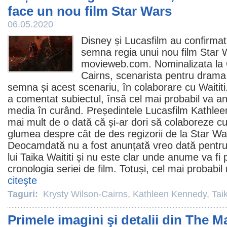
face un nou film Star Wars
06.05.2020
Disney și Lucasfilm au confirmat
semna regia unui nou
film
Star W
movieweb.com. Nominalizata la
Cairns
, scenarista pentru drama
semna și acest scenariu, în colaborare cu Waititi
a comentat subiectul, însă cel mai probabil va a
media în curând. Președintele Lucasfilm
Kathlee
mai mult de o dată că și-ar dori să colaboreze cu 
glumea despre cât de des regizorii de la Star War
Deocamdată nu a fost anunțată vreo dată pentru 
lui Taika Waititi și nu este clar unde anume va fi
cronologia seriei de
film
. Totuși, cel mai probabil 
citeşte
Taguri:
Krysty Wilson-Cairns
,
Kathleen Kennedy
,
Taik
Primele imagini şi detalii din The M