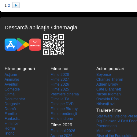
1
2
Descarcă aplicaţia Cinemagia
Filme pe genuri
Filme noi
Actori populari
Acţiune
Filme 2028
Beyoncé
Animaţie
Filme 2027
Charlize Theron
Aventuri
Filme 2026
Adrien Brody
Comedie
Filme 2025
Cate Blanchett
Crimă
Premiere cinema
Nicole Kidman
Documentar
Filme la TV
Osvaldo Ríos
Dragoste
Filme pe DVD
Născuţi azi
Dramă
Filme pe Blu-ray
Trailere filme
Familie
Filme româneşti
Star Wars: Visions Presen
Fantastic
Filme indiene
Big Chicken: A Fast Food
Film noir
Filme 2026
Phenomena
Horror
Filme noi 2026
Motherwitch
Istoric
Actiune 2026
Rise of the Footsoldier:..