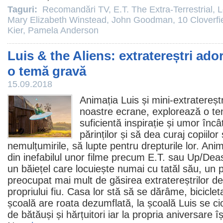
Taguri:
Recomandări TV
,
E.T. The Extra-Terrestrial
,
L
Mary Elizabeth Winstead
,
John Goodman
,
10 Cloverfi
Kier
,
Pamela Anderson
Luis & the Aliens: extratereștri ador
o temă gravă
15.09.2018
Animația
Luis și mini-extratereștr
noastre ecrane, explorează o te
suficientă inspirație și umor încâ
părinților și să dea curaj copiilor
nemulțumirile, să lupte pentru drepturile lor. An
din inefabilul unor
filme
precum
E.T.
sau Up/
Deas
un băiețel care locuiește numai cu tatăl său, un
preocupat mai mult de găsirea extratereștrilor dec
propriului fiu. Casa lor stă să se dărâme, bicicle
școală are roata dezumflată, la școală Luis se c
de bătăuși și hărțuitori iar la propria aniversare î