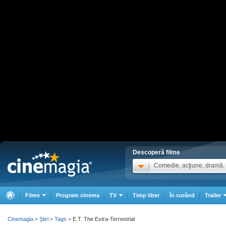
Descoperă filme
Comedie, acţiune, dramă, .
Filme
Program cinema
TV
Timp liber
În curând
Trailer
Cinemagia
Ştiri
Tags
E.T. The Extra-Terrestrial
>
>
>