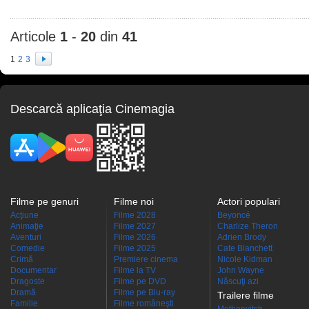
Articole
1
-
20
din
41
1
2
3
Descarcă aplicaţia Cinemagia
Filme pe genuri
Filme noi
Actori populari
Acţiune
Filme 2028
Beyoncé
Animaţie
Filme 2027
Charlize Theron
Aventuri
Filme 2026
Adrien Brody
Comedie
Filme 2025
Cate Blanchett
Crimă
Premiere cinema
Nicole Kidman
Documentar
Filme la TV
John Wayne
Dragoste
Filme pe DVD
Născuţi azi
Dramă
Filme pe Blu-ray
Trailere filme
Familie
Filme româneşti