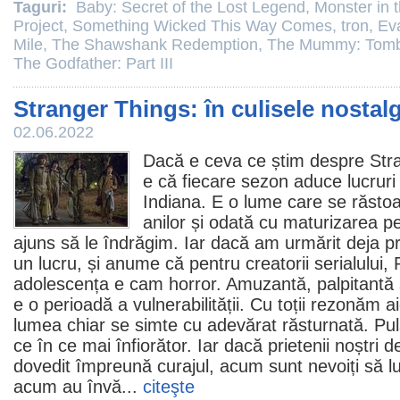
Taguri:
Baby: Secret of the Lost Legend
,
Monster in 
Project
,
Something Wicked This Way Comes
,
tron
,
Ev
Mile
,
The Shawshank Redemption
,
The Mummy: Tomb 
The Godfather: Part III
Stranger Things: în culisele nostalg
02.06.2022
Dacă e ceva ce știm despre
Str
e că fiecare sezon aduce lucruri
Indiana. E o lume care se răsto
anilor și odată cu maturizarea p
ajuns să le îndrăgim. Iar dacă am urmărit deja p
un lucru, și anume că pentru creatorii serialului,
adolescența e cam
horror
. Amuzantă, palpitantă ș
e o perioadă a vulnerabilității. Cu toții rezonăm ai
lumea chiar se simte cu adevărat răsturnată. Puls
ce în ce mai înfiorător. Iar dacă prietenii noștri
dovedit împreună curajul, acum sunt nevoiți să 
acum au învă...
citeşte