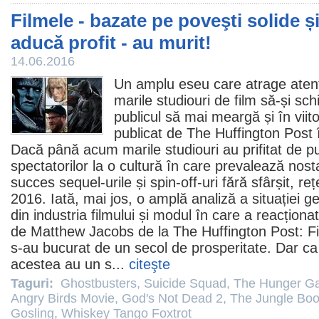
Filmele - bazate pe poveşti solide și
aducă profit - au murit!
14.06.2016
Un amplu eseu care atrage atenț
marile studiouri de
film
să-și sch
publicul să mai meargă și în viit
publicat de The Huffington Post 
Dacă până acum marile studiouri au prifitat de p
spectatorilor la o cultură în care prevalează nost
succes sequel-urile și spin-off-uri fără sfârșit, re
2016. Iată, mai jos, o amplă analiză a situației g
din industria filmului și modul în care a reacționa
de Matthew Jacobs de la The Huffington Post:
F
s-au bucurat de un secol de prosperitate. Dar ca o
acestea au un s...
citeşte
Taguri:
Ghostbusters
,
Suicide Squad
,
The Hunger G
Angry Birds Movie
,
God's Not Dead 2
,
The Jungle Bo
Gosling
,
Whiskey Tango Foxtrot