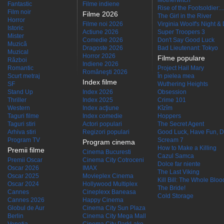
Motherwitch
Fantastic
Filme indiene
Rise of the Footsoldier:..
Film noir
Filme 2026
The Girl in the River
Horror
Filme noi 2026
Virginia Woolf's Night &
Istoric
Actiune 2026
Super Troopers 3
Mister
Comedie 2026
Don't Say Good Luck
Muzică
Dragoste 2026
Bad Lieutenant: Tokyo
Muzical
Horror 2026
Filme populare
Război
Indiene 2026
Romantic
Project Hail Mary
Româneşti 2026
Scurt metraj
În pielea mea
Index filme
SF
Wuthering Heights
Stand Up
Index 2026
Obsession
Thriller
Index 2025
Crime 101
Western
Index acţiune
Kîzîm
Taguri filme
Index comedie
Hoppers
Taguri stiri
Actori populari
The Secret Agent
Arhiva stiri
Regizori populari
Good Luck, Have Fun, D
Program TV
Scream 7
Program cinema
How to Make a Killing
Premii filme
Cinema Bucuresti
Cazul Samca
Premii Oscar
Cinema City Cotroceni
Dolce far niente
Oscar 2026
IMAX
The Last Viking
Oscar 2025
Movieplex Cinema
Kill Bill: The Whole Blood
Oscar 2024
Hollywood Multiplex
The Bride!
Cannes
Cineplexx Baneasa
Cold Storage
Cannes 2026
Happy Cinema
Globul de Aur
Cinema City Sun Plaza
Berlin
Cinema City Mega Mall