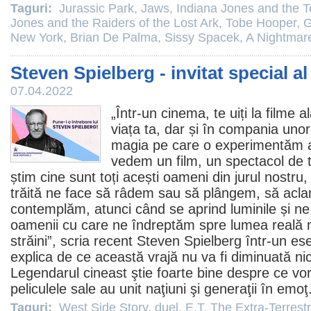
Taguri:
Jurassic Park
,
Jaws
,
Indiana Jones and the 
Jones and the Raiders of the Lost Ark
,
Tobe Hooper
,
G
New York
,
Brian De Palma
,
Sissy Spacek
,
A Nightmare
Steven Spielberg - invitat special al
07.04.2022
„Într-un
cinema
, te uiți la
filme
al
viața ta, dar și în compania unor
magia pe care o experimentăm a
vedem un
film
, un spectacol de 
știm cine sunt toți acești oameni din jurul nostru
trăită ne face să râdem sau să plângem, să ac
contemplăm, atunci când se aprind luminile și ne 
oamenii cu care ne îndreptăm spre lumea reală n
străini”, scria recent
Steven Spielberg
într-un es
explica de ce această vrajă nu va fi diminuată n
Legendarul cineast ştie foarte bine despre ce vo
peliculele sale au unit naţiuni şi generaţii în emoţ
Taguri:
West Side Story
,
duel
,
E.T. The Extra-Terrestr