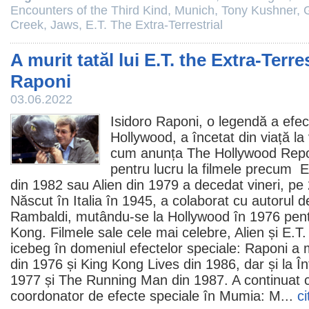
Encounters of the Third Kind
,
Munich
,
Tony Kushner
,
Creek
,
Jaws
,
E.T. The Extra-Terrestrial
A murit tatăl lui E.T. the Extra-Terres
Raponi
03.06.2022
Isidoro Raponi
, o legendă a efec
Hollywood, a încetat din viață la
cum anunța The Hollywood Repo
pentru lucru la
filmele
precum
E
din 1982 sau
Alien
din 1979 a decedat vineri, pe 
Născut în Italia în 1945, a colaborat cu autorul d
Rambaldi, mutându-se la Hollywood în 1976 pent
Kong.
Filmele
sale cele mai celebre, Alien și E.T.
icebeg în domeniul efectelor speciale: Raponi a m
din 1976 și
King Kong Lives
din 1986, dar și la
În
1977 și
The Running Man
din 1987. A continuat
coordonator de efecte speciale în
Mumia: M
...
ci