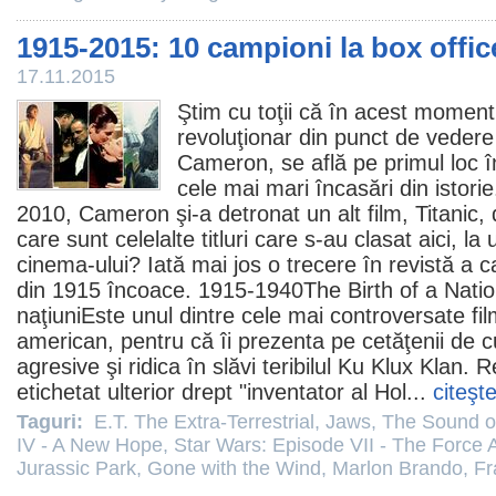
1915-2015: 10 campioni la box offic
17.11.2015
Ştim cu toţii că în acest momen
revoluţionar din punct de vedere 
Cameron
, se află pe primul loc î
cele mai mari încasări din istorie
2010
, Cameron şi-a detronat un alt
film
,
Titanic
,
care sunt celelalte titluri care s-au clasat aici, l
cinema
-ului? Iată mai jos o trecere în revistă a c
din 1915 încoace. 1915-1940
The Birth of a Nati
naţiuniEste unul dintre cele mai controversate
fi
american, pentru că îi prezenta pe cetăţenii de c
agresive şi ridica în slăvi teribilul Ku Klux Klan. 
etichetat ulterior drept "inventator al Hol...
citeşt
Taguri:
E.T. The Extra-Terrestrial
,
Jaws
,
The Sound o
IV - A New Hope
,
Star Wars: Episode VII - The Force
Jurassic Park
,
Gone with the Wind
,
Marlon Brando
,
Fr