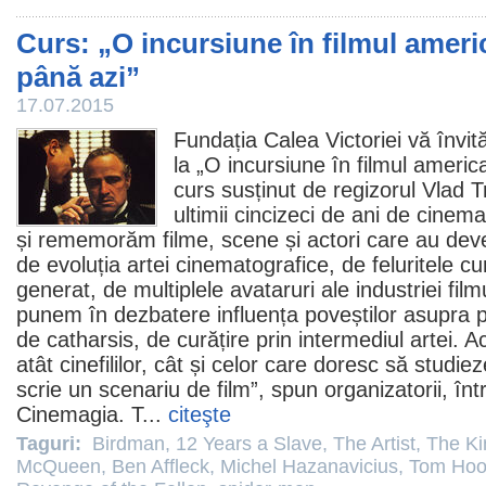
Curs: „O incursiune în filmul americ
până azi”
17.07.2015
Fundația Calea Victoriei vă învit
la „O incursiune în
filmul
american
curs susținut de regizorul Vlad T
ultimii cincizeci de ani de
cinema
și rememorăm
filme
, scene și actori care au de
de evoluția artei cinematografice, de feluritele c
generat, de multiplele avataruri ale industriei film
punem în dezbatere influența poveștilor asupra ps
de catharsis, de curățire prin intermediul artei.
atât cinefililor, cât și celor care doresc să studie
scrie un scenariu de
film
”, spun organizatorii, în
Cinemagia. T...
citeşte
Taguri:
Birdman
,
12 Years a Slave
,
The Artist
,
The Ki
McQueen
,
Ben Affleck
,
Michel Hazanavicius
,
Tom Hoo