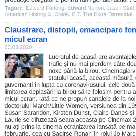
Taguri:
Edward Furlong
,
Edward Norton
,
Jason Stat
American History X
,
Crank
,
E.T. The Extra-Terrestrial
Claustrare, distopii, emancipare fem
micul ecran
23.03.2020
Lucratul de acasă are avantajele
trafic și nu mai pierdem câte do
noxe până la birou. Cinemagia 
statului acasă, această măsură
guvernanți în lupta cu coronavirusului: cele două
limitarea deplasării la birou să le folosim pentru
micul ecran. Iată ce ne propun canalele de la noi
doctorului March
/Little Women, versiunea din 1
Susan Sarandon, Kirsten Dunst, Claire Danes și Ch
Laurie se difuzează seara aceasta pe Cinemax 2
nu ați prins la
cinema
ecranizarea lansată pe mar
februarie, cea cu Saoirse Ronan în rolul Jo March