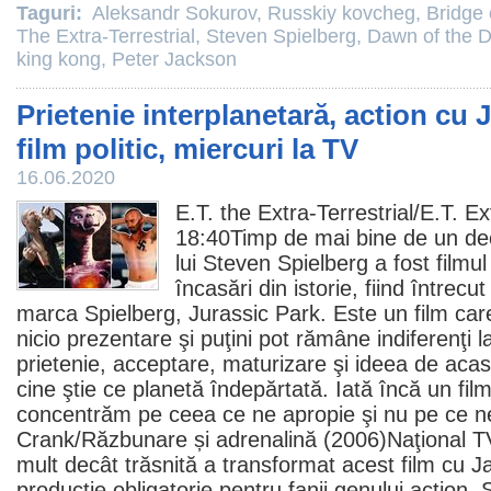
Taguri:
Aleksandr Sokurov
,
Russkiy kovcheg
,
Bridge 
The Extra-Terrestrial
,
Steven Spielberg
,
Dawn of the 
king kong
,
Peter Jackson
Prietenie interplanetară, action cu
film politic, miercuri la TV
16.06.2020
E.T. the Extra-Terrestrial
/E.T. Ex
18:40Timp de mai bine de un dec
lui
Steven Spielberg
a fost filmu
încasări din istorie, fiind întrecu
marca Spielberg, Jurassic Park. Este un film ca
nicio prezentare şi puţini pot rămâne indiferenţi
prietenie, acceptare, maturizare şi ideea de acas
cine ştie ce planetă îndepărtată. Iată încă un fil
concentrăm pe ceea ce ne apropie şi nu pe ce ne
Crank/
Răzbunare și adrenalină
(2006)Naţional T
mult decât trăsnită a transformat acest film cu
J
producţie obligatorie pentru fanii genului action.