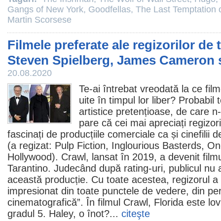
Gangs of New York
,
Goodfellas
,
The Last Temptation o
Martin Scorsese
Filmele preferate ale regizorilor de 
Steven Spielberg, James Cameron 
20.08.2020
Te-ai întrebat vreodată la ce
fil
uite în timpul lor liber? Probabil 
artistice pretențioase, de care n-
pare că cei mai apreciați regizori 
fascinați de producțiile comerciale ca și cinefilii 
(a regizat:
Pulp Fiction
,
Inglourious Basterds
,
On
Hollywood
).
Crawl
, lansat în 2019, a devenit
film
Tarantino. Judecând după rating-uri, publicul nu 
această producție. Cu toate acestea, regizorul a s
impresionat din toate punctele de vedere, din pe
cinematografică”. În
filmul
Crawl, Florida este lo
gradul 5. Haley, o înot?...
citeşte