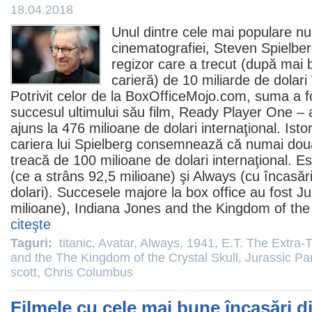
18.04.2018
Unul dintre cele mai populare nu
cinematografiei,
Steven Spielbe
regizor care a trecut (după mai 
carieră) de 10 miliarde de dolari 
Potrivit celor de la BoxOfficeMojo.com, suma a f
succesul ultimului său
film
,
Ready Player One
– a
ajuns la 476 milioane de dolari internaţional. Istor
cariera lui Spielberg consemnează că numai două 
treacă de 100 milioane de dolari internaţional. 
(ce a strâns 92,5 milioane) şi
Always
(cu încasări
dolari). Succesele majore la box office au fost
Ju
milioane), Indiana Jones and the Kingdom of the 
citeşte
Taguri:
titanic
,
Avatar
,
Always
,
1941
,
E.T. The Extra-T
and the The Kingdom of the Crystal Skull
,
Jurassic Pa
scott
,
Chris Columbus
Filmele cu cele mai bune încasări di