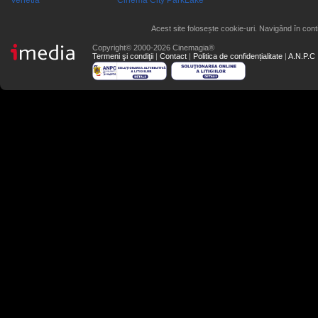
Venetia
Cinema City ParkLake
Acest site folosește cookie-uri. Navigând în conti
Copyright© 2000-2026 Cinemagia®
Termeni şi condiţii
|
Contact
|
Politica de confidențialitate
|
A.N.P.C