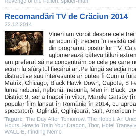
Revenge of the Fallen
,
spider-man
Recomandări TV de Crăciun 2014
22.12.2014
Vineri am vorbit despre
cele tre
iar acum îţi trecem în revistă c
din programul posturilor TV. Ca 
aglomerează câteva titluri extrem
am preferat să ne concentrăm pe cele pe care n
ecran la sfârşitul fiecărui an.Pe lângă selecţia noa
distractive sau interesante ar putea fi
Cum a fura
Matrix
,
Chicago
,
Black Hawk Down
,
Capote
,
8 
lume nebună, nebună, nebună
,
Men in Black
,
Jo
District 9
, seria
Înapoi în viitor
,
Marele Gatsby
(în
popular
film
lansat în România în 2014, cu apro
spectatori),
Oglindă, Oglinjoară
,
Salt
,
American H
Taguri:
The Day After Tomorrow
,
The Hobbit: An Une
Hours
,
How to Train Your Dragon
,
Thor
,
Hotel Transyl
WALL·E
,
Finding Nemo