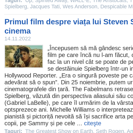
Taguri:
Up
,
Spirited Away
,
WALL·E
,
The Aristocats
,
T
Spielberg
,
Jacques Tati
,
Wes Anderson
,
Despicable M
Primul film despre viața lui Steven 
cinema
14.11.2022
„Începusem să mă gândesc serios
film
pe care încă nu l-am făcut, 
fac la un nivel cât se poate de p
se destăinuie Spielberg într-un 
Hollywood Reporter
. „Era o singură poveste pe 
adevărat să o spun”. Din 25 noiembrie, putem u
cinematografele din țară.
The Fabelmans
retrasea
Spielberg, văzută din perspectiva aliasului său
(
Gabriel LaBelle
), pe care îl urmărim de la vârst
optsprezece ani.
Michelle Williams
o interpretea
pianistă și pictoriță nevoită să își sacrifice arta p
copii, pe Sammy și pe cele ...
citeşte
Taguri:
The Greatest Show on Earth
,
Seth Rogen
,
An