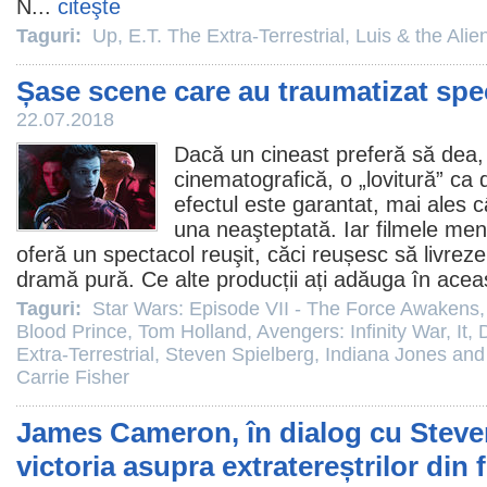
N...
citeşte
Taguri:
Up
,
E.T. The Extra-Terrestrial
,
Luis & the Alie
Șase scene care au traumatizat spec
22.07.2018
Dacă un cineast preferă să dea,
cinematografică, o „lovitură” ca 
efectul este garantat, mai ales 
una neaşteptată. Iar
filmele
menţ
oferă un spectacol reuşit, căci reușesc să livre
dramă pură. Ce alte producții ați adăuga în aceas
Taguri:
Star Wars: Episode VII - The Force Awakens
Blood Prince
,
Tom Holland
,
Avengers: Infinity War
,
It
,
Extra-Terrestrial
,
Steven Spielberg
,
Indiana Jones and 
Carrie Fisher
James Cameron, în dialog cu Steve
victoria asupra extratereștrilor din