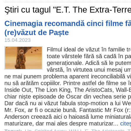
Ştiri cu tagul "E.T. The Extra-Terre
Cinemagia recomandă cinci filme fă
(re)văzut de Paște
15.04.2023
Filmul
ideal de văzut în familie 
toate vârstele fără să cadă în p
generaționale. Adică să le putem c
vârstă, în virtutea unui mesaj um
ne mai punem problema aparent ireconciliabilă v
nu să arătăm copiiilor. Printre astfel de
filme
se î
Inside Out
,
The Lion King
,
The AristoCats
,
Wall-
chiar niște episoade de
Oscar
din vechea serie p
Dar dacă nu ai văzut fabula stop-motion a lui
We
Mr. Fox
, ar fi o ocazie bună. Fantastic Mr Fox 
Anderson creează aici o haioasă lume miniatural
maturizare, dar mai ales despre maturizar...
cite