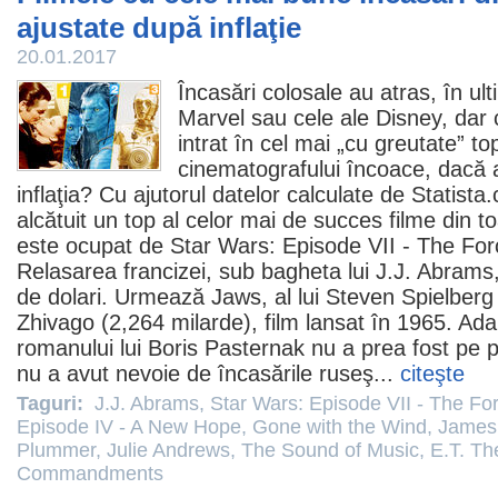
ajustate după inflaţie
20.01.2017
Încasări colosale au atras, în ul
Marvel sau cele ale Disney, dar 
intrat în cel mai „cu greutate” to
cinematografului încoace, dacă ar
inflaţia? Cu ajutorul datelor calculate de Statista.
alcătuit un top al celor mai de succes
filme
din to
este ocupat de
Star Wars: Episode VII - The Fo
Relasarea francizei, sub bagheta lui
J.J. Abrams
de dolari. Urmează
Jaws
, al lui
Steven Spielberg
Zhivago
(2,264 milarde),
film
lansat în 1965. Ad
romanului lui Boris Pasternak nu a prea fost pe p
nu a avut nevoie de încasările ruseş...
citeşte
Taguri:
J.J. Abrams
,
Star Wars: Episode VII - The F
Episode IV - A New Hope
,
Gone with the Wind
,
James
Plummer
,
Julie Andrews
,
The Sound of Music
,
E.T. Th
Commandments