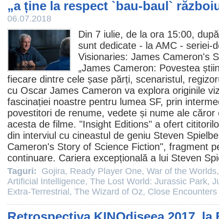
„a ține la respect `bau-baul` război
06.07.2018
Din 7 iulie, de la ora 15:00, du
sunt dedicate - la AMC - serie
Visionaries:
James Cameron
's 
„James Cameron: Povestea științif
fiecare dintre cele șase părți, scenaristul, regizo
cu
Oscar
James Cameron va explora originile viziu
fascinației noastre pentru lumea SF, prin intermedi
povestitori de renume, vedete și nume ale căror c
acesta de
filme
. "Insight Editions" a ofert citito
din interviul cu cineastul de geniu
Steven Spielbe
Cameron's Story of Science Fiction", fragment pe
continuare. Cariera excepțională a lui Steven Spi
Taguri:
Gojira
,
Ready Player One
,
War of the Worlds
Artificial Intelligence
,
The Lost World: Jurassic Park
,
J
Extra-Terrestrial
,
The Wizard of Oz
,
Close Encounters 
Retrospectiva KINOdiseea 2017, la 