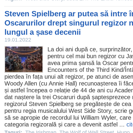
Steven Spielberg ar putea să intre î
Oscarurilor drept singurul regizor 
lungul a șase decenii
19.01.2022
La doi ani după ce, surprinzător,
pentru cel mai bun regizor cu J
avea prima șansă la
Oscar
pentr
Encounters of the Third Kind
/Înt
pierdea în fața unui alt regizor, pe atunci de a
Woody Allen
(cu
Annie Hall
) recunoașterea îi fă
și astfel începea o relație de 44 de ani cu Acad
dat naștere la trei Oscaruri după șaptesprezece 
regizorul Steven Spielberg se pregătește de cea
pentru regia musicalului
West Side Story
, scrie 
să se apropie de recordul lui William Wyler, care 
categoria regizorală și care a devenit astfel ...
ci
Taguri:
The Irishman
,
The Wolf of Wall Street
,
Hugo
,