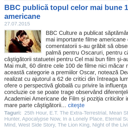
BBC publică topul celor mai bune 1
americane
27.07.2015
BBC Culture a publicat săptămân
mai importante
filme
americane di
comentatorii s-au grăbit să obse
palmă pentru Oscaruri, pentru c
câştigătorii statuetei pentru Cel mai bun
film
şi-au
Mai mult, 60 dintre cele 100 de filme nici măcar 
această categorie a premiilor
Oscar
, notează De
realizat cu ajutorul a 62 de critici din întreaga l
ofere o perspectivă globală cu privire la influenţ
concluzie ce se poate trage observând diferenţele
Academiei Americane de
Film
şi poziţia criticilor
mare parte câştigătorii...
citeşte
Taguri:
25th Hour
,
E.T. The Extra-Terrestrial
,
Mean St
Hunter
,
Apocalypse Now
,
In a Lonely Place
,
Eternal S
Mind
,
West Side Story
,
The Lion King
,
Night of the Li