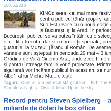
10.05.2018
KINOdiseea, cel mai mare festiva
pentru publicul tânăr (copii și a
Sud-Est revine cu o nouă ediţie
la Bucureşti şi la Arad. În perio
Bucureşti, publicul se va putea întâlni cu o sele
din ediţia trecută, dar şi cu proiecţii speciale, pr
gusturile, la Muzeul Ţăranului Român. De aseme
vârstele sunt aşteptaţi în perioada 29 mai – 3 iun
Grădina de Vară Cinema Arta, unde zece
filme
de
şi pentru întreaga familie vor fi proiectate. Printr
siguranţă vor încânta publicul în acest an, se n
Albe”, al lui Michal Ma...
citeşte
Taguri:
Cum mi-am petrecut sfârşitul lumii
,
E.T. The E
Sleepless Nights
,
Owls & Mice
,
Up in the sky
Record pentru Steven Spielberg – a
miliarde de dolari la box office