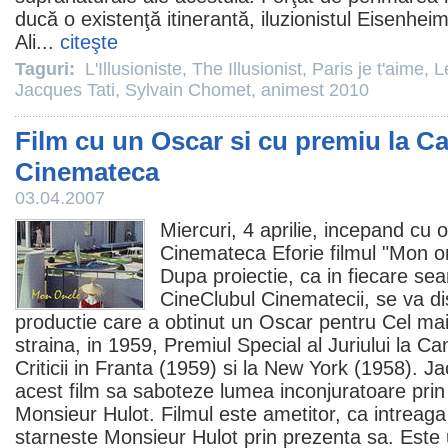
ducă o existenţă itinerantă, iluzionistul Eisenhei
Ali...
citeşte
Taguri:
L'Illusioniste
,
The Illusionist
,
Paris je t'aime
,
L
Jacques Tati
,
Sylvain Chomet
,
animest 2010
Film cu un Oscar si cu premiu la Ca
Cinemateca
03.04.2007
Miercuri, 4 aprilie, incepand cu o
Cinemateca Eforie
filmul
"
Mon o
Dupa proiectie, ca in fiecare se
CineClubul Cinematecii, se va d
productie care a obtinut un
Oscar
pentru Cel ma
straina, in 1959,
Premiul
Special al Juriului la C
Criticii in Franta (1959) si la New York (1958).
Ja
acest
film
sa saboteze lumea inconjuratoare prin 
Monsieur Hulot.
Filmul
este ametitor, ca intreag
starneste Monsieur Hulot prin prezenta sa. Este