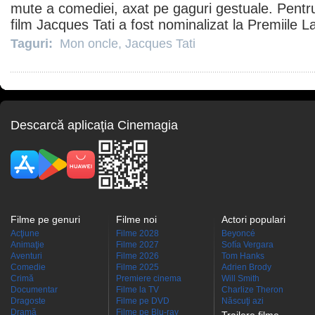
mute a comediei, axat pe gaguri gestuale. Pentru 
film
Jacques Tati
a fost nominalizat la
Premiile
La
Taguri:
Mon oncle
,
Jacques Tati
Descarcă aplicaţia Cinemagia
Filme pe genuri
Filme noi
Actori populari
Acţiune
Filme 2028
Beyoncé
Animaţie
Filme 2027
Sofía Vergara
Aventuri
Filme 2026
Tom Hanks
Comedie
Filme 2025
Adrien Brody
Crimă
Premiere cinema
Will Smith
Documentar
Filme la TV
Charlize Theron
Dragoste
Filme pe DVD
Născuţi azi
Dramă
Filme pe Blu-ray