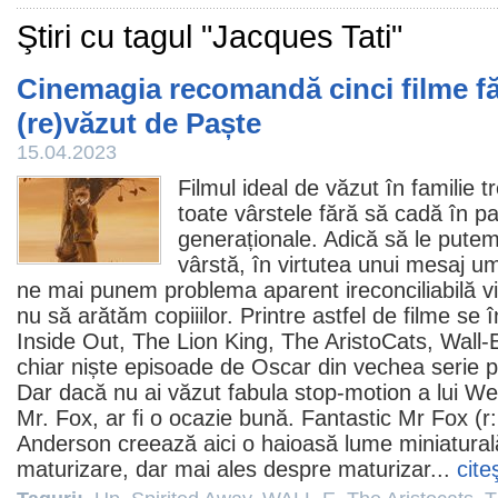
Ştiri cu tagul "Jacques Tati"
Cinemagia recomandă cinci filme fă
(re)văzut de Paște
15.04.2023
Filmul
ideal de văzut în familie 
toate vârstele fără să cadă în p
generaționale. Adică să le putem c
vârstă, în virtutea unui mesaj um
ne mai punem problema aparent ireconciliabilă v
nu să arătăm copiiilor. Printre astfel de
filme
se î
Inside Out
,
The Lion King
,
The AristoCats
,
Wall-
chiar niște episoade de
Oscar
din vechea serie p
Dar dacă nu ai văzut fabula stop-motion a lui
We
Mr. Fox
, ar fi o ocazie bună. Fantastic Mr Fox 
Anderson creează aici o haioasă lume miniatural
maturizare, dar mai ales despre maturizar...
cite