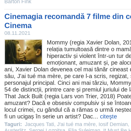
Barton Fink
Cinemagia recomandă 7 filme din c
Cinema
08.11.2021
Mommy
(regia
Xavier Dolan
, 2
relația tumultoasă dintre o mamă
hiperactiv și violent într-un tur d
emoționant, amuzant și, pe alocu
ani, Xavier Dolan devenea cel mai tânăr cineast
său,
J'ai tué ma mère
, pe care l-a scris, regizat, 
personajul principal. Cinci ani mai târziu, Mommy
54 de distincții, printre care și
premiul
juriului de
That Jack Built
(regia
Lars von Trier
, 2018) Poate
amuzant? Dacă e obsesiv compulsiv și se întoarce
locul crimei, cu gândul că a rămas o urmă nește
fi un ucigaș în serie un artist? Dac...
citeşte
Taguri:
Jacques Tati
,
J'ai tué ma mère
,
Iosif Demian
,
Austerlitz
,
Sergei Loznitsa
,
Elia Suleiman
,
It Must Be