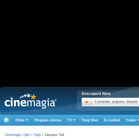
Descoperă filme
Comedie, acţiune, dramă, .
Filme
Program cinema
TV
Timp liber
În curând
Trailer
Cinemagia
Ştiri
Tags
Jacques Tati
>
>
>