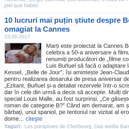
piel que habito
10 lucruri mai puțin știute despre Be
omagiat la Cannes
23.05.2017
Marți este proiectat la Cannes B
celebra a 50-a aniversare a filmul
renumiți producători de „
filme
com
Luis Buñuel
să facă o adaptare l
Kessel, „Belle de Jour”, își amintește
Jean-Claud
pentru realizarea dosarului de presa aniversar 
„Ezitant, Buñuel și-a detaliat rezervele într-o sc
dar în cele din urmă a decis să accepte. Mulți dint
special
Louis Malle
, au fost surprinși. „Ce găseșt
roman de categorie B?” Când am demarat, am șt
bărbați, unul spaniol, pe teritoriul rar vizitat al e
dome...
citeşte
Taguri:
Les parapluies de Cherbourg
,
Das weiße Ban