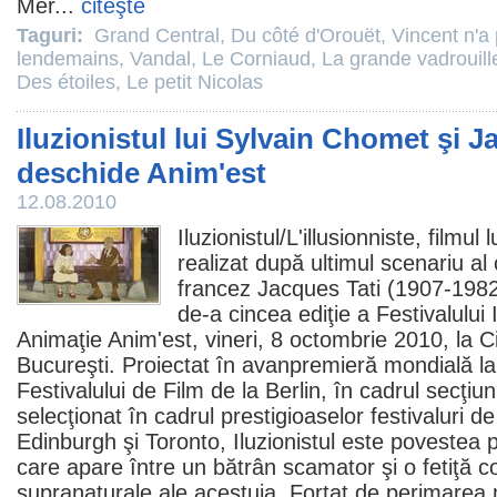
Mer...
citeşte
Taguri:
Grand Central
,
Du côté d'Orouët
,
Vincent n'a 
lendemains
,
Vandal
,
Le Corniaud
,
La grande vadrouill
Des étoiles
,
Le petit Nicolas
Iluzionistul lui Sylvain Chomet şi J
deschide Anim'est
12.08.2010
Iluzionistul/
L'illusionniste
,
filmul
l
realizat după ultimul scenariu al
francez
Jacques Tati
(1907-1982)
de-a cincea ediţie a Festivalului
Animaţie Anim'est, vineri, 8 octombrie
2010
, la
C
Bucureşti. Proiectat în avanpremieră mondială la
Festivalului de
Film
de la Berlin, în cadrul secţiuni
selecţionat în cadrul prestigioaselor festivaluri d
Edinburgh şi Toronto, Iluzionistul este povestea p
care apare între un bătrân scamator şi o fetiţă c
supranaturale ale acestuia. Forţat de perimarea