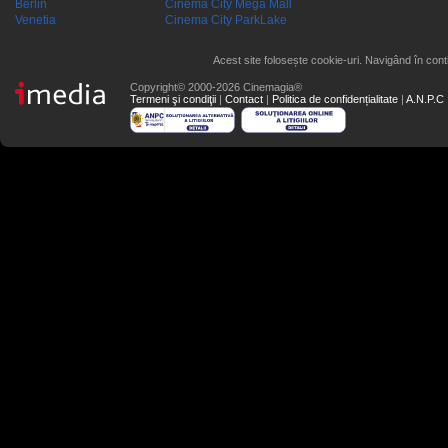
Berlin
Cinema City Mega Mall
Venetia
Cinema City ParkLake
Acest site folosește cookie-uri. Navigând în conti
Copyright© 2000-2026 Cinemagia®
Termeni şi condiţii
|
Contact
|
Politica de confidențialitate
|
A.N.P.C