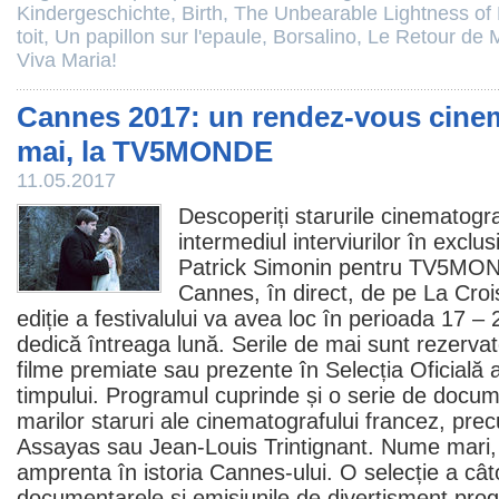
Kindergeschichte
,
Birth
,
The Unbearable Lightness of
toit
,
Un papillon sur l'epaule
,
Borsalino
,
Le Retour de 
Viva Maria!
Cannes 2017: un rendez-vous cinem
mai, la TV5MONDE
11.05.2017
Descoperiți starurile cinematogra
intermediul interviurilor în exclus
Patrick Simonin pentru TV5MOND
Cannes, în direct, de pe La Croi
ediție a festivalului va avea loc în perioada 17
dedică întreaga lună. Serile de mai sunt rezervat
filme
premiate sau prezente în Selecția Oficială a 
timpului. Programul cuprinde și o serie de doc
marilor staruri ale cinematografului francez, pr
Assayas
sau
Jean-Louis Trintignant
. Nume mari, 
amprenta în istoria Cannes-ului. O selecție a cât
documentarele și emisiunile de divertisment pro