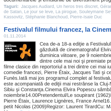
Taguri:
Jacques Audiard
,
Un heros tres discret
,
Géra
de Satan
,
Le jour se leve
,
La pirogue
,
Souleymane Se
Kassovitz
,
Stéphanie Blanchoud
,
Pierre-Isaie Duc
Festivalul filmului francez, la Cin
01.11.2014
Cea de-a 18-a ediţie a Festivalul
găzduită de cinematograful Elv
duminica viitoare, pe 9 noiembrie
dintre cele mai noi şi premiate pr
filme
clasice din reportoriul a trei dintre cei mai iu
comedie
francezi,
Pierre Étaix
,
Jacques Tati
şi c
Funès
.Iată mai jos programul complet al festival
este acompaniată de ediţii mai restrânse la Cluj-
Sibiu şi Constanţa.
Cinema
Elvira Popescu sâmbă
noiembrie14.00Pretendentul/
Le soupirant
(1962)R
Pierre Étaix, Laurence Lignères, France Arnel16.
petit Nicolas
(
2009
)Regizor: Laurent TirardCu: 