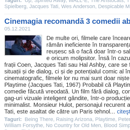
Taguri:
Up
,
Spirited Away
,
WALL·E
,
The Aristocats
,
T
Spielberg
,
Jacques Tati
,
Wes Anderson
,
Despicable M
Cinemagia recomandă 3 comedii a
05.12.2021
De multe ori,
filmele
care încearc
rămân ineficiente în transparența 
reușesc să o facă doar într-o s
e oricum molipsitor. Însă în caz
frații Coen,
Jacques Tati
sau
Hal Ashby
, care se
situații și de dialog, ci și de potențialul comic al î
cinematografic,
filmele
lor nu mai sunt doar niște
Playtime
(Jacques Tati, 1967) Probabil că Playti
comedie
făcută vreodată. Un
film
fără dialog, co
gag-uri vizuale inteligent gândite, într-o producți
minimalist. Monsieur Hulot, personajul recurent a
Tati, este asaltat de către un Paris tehnol...
citeş
Taguri:
Being There
,
Raising Arizona
,
Playtime
,
Peter
William Forsythe
,
No Country for Old Men
,
Blood Simp