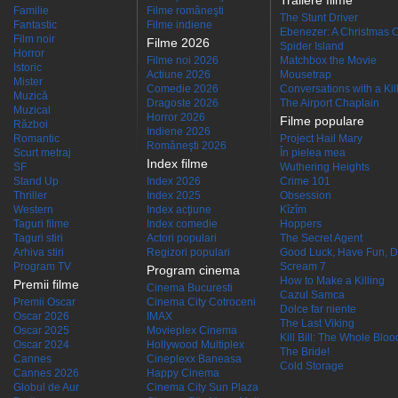
Trailere filme
Familie
Filme româneşti
The Stunt Driver
Fantastic
Filme indiene
Ebenezer: A Christmas C
Film noir
Filme 2026
Spider Island
Horror
Filme noi 2026
Matchbox the Movie
Istoric
Actiune 2026
Mousetrap
Mister
Comedie 2026
Conversations with a Kille
Muzică
Dragoste 2026
The Airport Chaplain
Muzical
Horror 2026
Filme populare
Război
Indiene 2026
Romantic
Project Hail Mary
Româneşti 2026
Scurt metraj
În pielea mea
Index filme
SF
Wuthering Heights
Stand Up
Index 2026
Crime 101
Thriller
Index 2025
Obsession
Western
Index acţiune
Kîzîm
Taguri filme
Index comedie
Hoppers
Taguri stiri
Actori populari
The Secret Agent
Arhiva stiri
Regizori populari
Good Luck, Have Fun, D
Program TV
Scream 7
Program cinema
How to Make a Killing
Premii filme
Cinema Bucuresti
Cazul Samca
Premii Oscar
Cinema City Cotroceni
Dolce far niente
Oscar 2026
IMAX
The Last Viking
Oscar 2025
Movieplex Cinema
Kill Bill: The Whole Blood
Oscar 2024
Hollywood Multiplex
The Bride!
Cannes
Cineplexx Baneasa
Cold Storage
Cannes 2026
Happy Cinema
Globul de Aur
Cinema City Sun Plaza