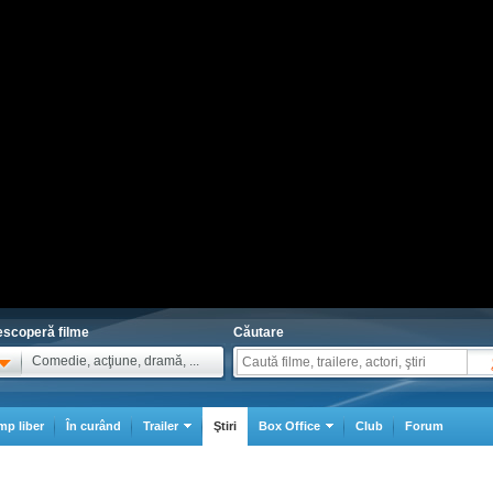
scoperă filme
Căutare
Comedie, acţiune, dramă, ...
mp liber
În curând
Trailer
Ştiri
Box Office
Club
Forum