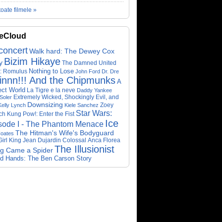
toate filmele »
eCloud
concert
Walk hard: The Dewey Cox
Bizim Hikaye
y
The Damned United
Nothing to Lose
n: Romulus
John Ford
Dr. Dre
innn!!! And the Chipmunks
A
ect World
La Tigre e la neve
Daddy Yankee
Extremely Wicked, Shockingly Evil, and
Soler
Downsizing
Zoey
Kelly Lynch
Kiele Sanchez
Star Wars:
ch
Kung Pow!: Enter the Fist
Ice
sode I - The Phantom Menace
The Hitman's Wife's Bodyguard
oates
irl King
Jean Dujardin
Colossal
Anca Florea
The Illusionist
ng Came a Spider
ed Hands: The Ben Carson Story