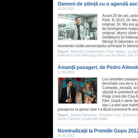
Oameni de știință cu o agendă as
21.06.2015
Acum 20 de ani, actor
Park. În 2015, Dr. Wu
original, Dr. Wu era 
de bioinginerie respo
original, atunci când 
Goldblum) își întreru
Wong) în laborator, c
momentul vizitei personajului principal în labora
Taguri:
Benedict Cumberbatch
,
Peter Sellers
,
La piel
Learned to Stop Worrying and Love the Bomb
,
Star T
Amanţii pasageri, de Pedro Almod
12.03.2013
Los amantes pasajer
deschide cea de-a 12-
Comedia „morală, oral
văzută în premieră ab
Piaţa Unirii din Cluj
Film
. După o serie d
sau La piel que habit
pasajeros la genul care l-a făcut cunoscut în ani
Taguri:
Antonio Banderas
,
Penélope Cruz
,
Raúl Arév
Javier Cámara
,
La piel que habito
Nominalizaţii la Premiile Gopo 201
21.02.2012