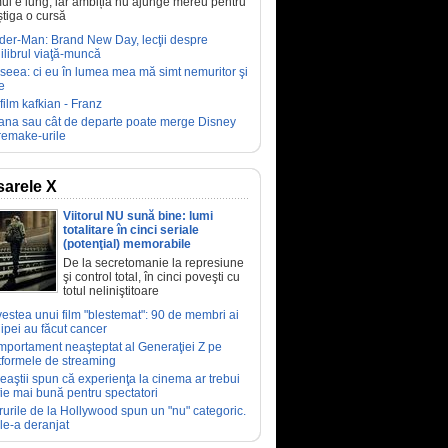
ul e lung, iar ambiția nu ajunge mereu pentru
știga o cursă
der-Man: Brand New Day, lecţii despre
ilibrul viaţă-muncă
seea: ci eu în lumea mea mă simt nemuritor şi
e
film kafkian - Franz
ana sau cât de departe poate merge Disney
remake-urile
arele X
Viitorul NU sună bine: lumi
totalitare în cinci seriale
(potenţial) memorabile
De la secretomanie la represiune
şi control total, în cinci poveşti cu
totul neliniştitoare
estea unui film "blestemat": 90 de membri ai
ipei au făcut cancer
portament neaşteptat al Generaţiei Z pe
tformele de streaming
eaştii spun că experienţa la cinema ar trebui
fie mai bună pentru spectatori
rurile de la Hollywood spun un "nu" categoric.
le-a deranjat