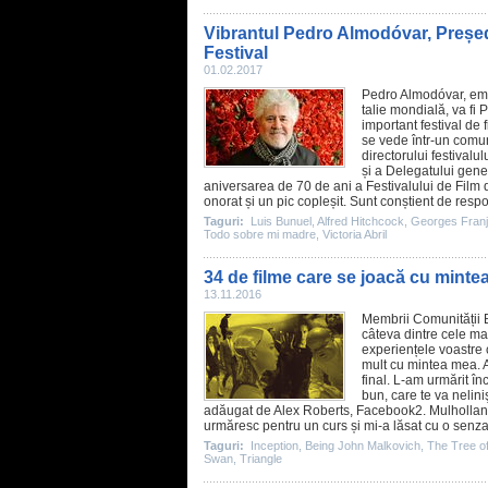
Vibrantul Pedro Almodóvar, Președi
Festival
01.02.2017
Pedro Almodóvar
, em
talie mondială, va fi 
important festival de
se vede într-un comun
directorului festival
și a Delegatului gen
aniversarea de 70 de ani a Festivalului de
Film
d
onorat și un pic copleșit. Sunt conștient de resp
Taguri:
Luis Bunuel
,
Alfred Hitchcock
,
Georges Fran
Todo sobre mi madre
,
Victoria Abril
34 de filme care se joacă cu minte
13.11.2016
Membrii Comunității 
câteva dintre cele mai
experiențele voastre cu
mult cu mintea mea. A
final. L-am urmărit în
bun, care te va neliniş
adăugat de Alex Roberts, Facebook2. Mulhollan
urmăresc pentru un curs și mi-a lăsat cu o senzaț
Taguri:
Inception
,
Being John Malkovich
,
The Tree of
Swan
,
Triangle