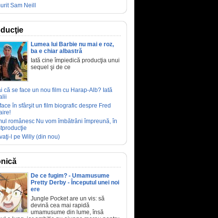
urit Sam Neill
ducţie
Lumea lui Barbie nu mai e roz,
ba e chiar albastră
Iată cine împiedică producţia unui
sequel şi de ce
ai că se face un nou film cu Harap-Alb? Iată
lii
face în sfârşit un film biografic despre Fred
aire!
mul românesc Nu vom îmbătrâni împreună, în
tproducţie
vaţi-l pe Willy (din nou)
nică
De ce fugim? - Umamusume
Pretty Derby - Începutul unei noi
ere
Jungle Pocket are un vis: să
devină cea mai rapidă
umamusume din lume, însă