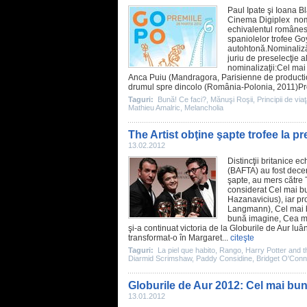
Paul Ipate şi Ioana Bl
Cinema
Digiplex nomi
echivalentul românesc
spaniolelor trofee Go
autohtonă.Nominalizăr
juriu de preselecţie a
nominalizaţii:Cel ma
Anca Puiu
(Mandragora, Parisienne de productio
drumul spre dincolo
(România-Polonia,
2011
)Pr
Taguri:
Bună! Ce faci?
,
Mănuşi Roşii
,
Principii de via
Mathieu Amalric
,
Melancholia
The Artist obţine şapte trofee la 
13.02.2012
Distincţii britanice e
(BAFTA) au fost decer
şapte, au mers către
considerat Cel mai 
Hazanavicius), iar pr
Langmann
), Cel mai 
bună imagine, Cea m
şi-a continuat victoria de la Globurile de Aur l
transformat-o în Margaret...
citeşte
Taguri:
La piel que habito
,
Rango
,
Harry Potter and t
Diarmid Scrimshaw
,
Paddy Considine
,
Bridget O'Conn
Globurile de Aur 2012: Cel mai bun 
13.01.2012