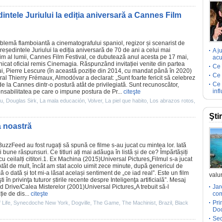
ntele Juriului la ediția aniversară a Cannes Film
blemă flamboiantă a cinematografului spaniol, regizor și scenarist de
Președintele Juriului la ediția aniversară de 70 de ani a celui mai
A j
 fim al lumii, Cannes
Film
Festival, ce dubutează anul acesta pe 17 mai,
acu
icat oficial remis Cinemagia. Răspunzând invitației venite din partea
Ce 
ului, Pierre Lescure (în această poziție din 2014, cu mandat până în 2020)
Ce 
eral
Thierry Frémaux
, Almodóvar a declarat: „Sunt foarte fericit să celebrez
Ce 
e la Cannes dintr-o postură atât de privilegiată. Sunt recunoscător,
inf
onsabilitatea pe care o impune postura de Pr...
citeşte
ju
,
Douglas Sirk
,
La mala educación
,
Volver
,
La piel que habito
,
Los abrazos rotos
,
Şti
a noastră
BuzzFeed au fost rugați să spună ce
filme
s-au jucat cu mintea lor. Iată
 bune răspunsuri. Ce titluri ați mai adăuga în listă și de ce? Împărtășiți
 ceilalți cititori.1.
Ex Machina
(2015)Universal Pictures„
Filmul
s-a jucat
tât de mult, încât am stat acolo uimit zece minute, după genericul de
că o dată și tot mi-a lăsat același sentiment de „ce iad real”. Este un
film
valur
ti în privinţa tuturor știrile recente despre Inteligenţa artificială”. Mesaj
d Drive/
Calea Misterelor
(2001)Universal Pictures„A trebuit să-l
Jar
ie de dis...
citeşte
com
Pri
 Life
,
Synecdoche New York
,
Dogville
,
The Game
,
The Machinist
,
Brazil
,
Black
Doc
Sec