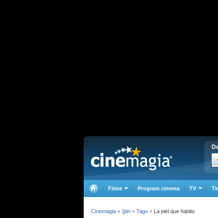
De
Filme
Program cinema
TV
Ti
Cinemagia
Ştiri
Tags
La piel que habito
>
>
>