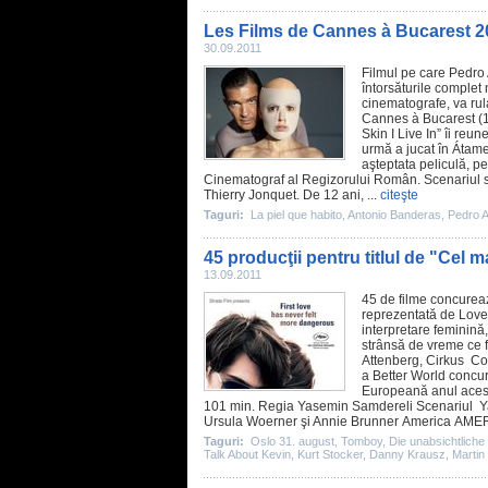
Les Films de Cannes à Bucarest 2
30.09.2011
Filmul
pe care
Pedro
întorsăturile complet 
cinematografe
, va ru
Cannes à Bucarest (14
Skin I Live In” îi reu
urmă a jucat în Átam
aşteptata peliculă, pe
Cinematograf
al Regizorului Român. Scenariul sc
Thierry Jonquet. De 12 ani, ...
citeşte
Taguri:
La piel que habito
,
Antonio Banderas
,
Pedro 
45 producţii pentru titlul de "Cel 
13.09.2011
45 de
filme
concurează
reprezentată de
Love
interpretare feminin
strânsă de vreme ce
Attenberg
, Cirkus Co
a Better World concure
Europeană anul aces
101 min. Regia Yasemin Samdereli Scenariul Ya
Ursula Woerner şi Annie Brunner
America
AMERI
Taguri:
Oslo 31. august
,
Tomboy
,
Die unabsichtliche
Talk About Kevin
,
Kurt Stocker
,
Danny Krausz
,
Marti