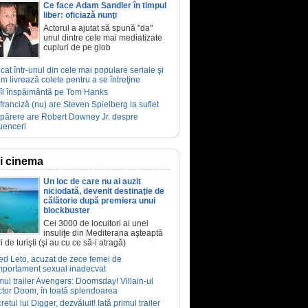
Ce face Adam Sandler în timpul
liber: oficiază nunţi
Actorul a ajutat să spună "da"
unul dintre cele mai mediatizate
cupluri de pe glob
ucat într-unul din cele mai populare seriale şi
m livrează colete pentru a se întreţine
îl înspăimântă pe Tom Hanks
franciză (nu) are Steven Spielberg la suflet
părere are Robert Downey Jr. despre
luenceri
ri cinema
Un loc de care nu ai auzit
niciodată, devenit destinaţie de
călătorie după premiera unui
blockbuster
Cei 3000 de locuitori ai unei
insuliţe din Mediterana aşteaptă
i de turişti (şi au cu ce să-i atragă)
ed Leto, acuzat de zece femei de
portament sexual inadecvat
mul trailer Avengers: Doomsday! Villain-ul
tor Doom, în toată splendoarea
retul lui Digger, dezvăluit! Iată primul trailer