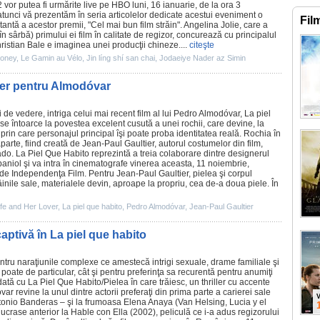
2
vor putea fi urmărite live pe HBO luni, 16 ianuarie, de la ora 3
tunci vă prezentăm în seria articolelor dedicate acestui eveniment o
Fil
tantă a acestor
premii
, "Cel mai bun
film
străin". Angelina Jolie, care a
n sârbă) primului ei film în calitate de regizor, concurează cu principalul
hristian Bale e imaginea unei producţii chineze....
citeşte
Honey
,
Le Gamin au Vélo
,
Jin líng shí san chai
,
Jodaeiye Nader az Simin
ner pentru Almodóvar
 de vedere, intriga celui mai recent
film
al lui
Pedro Almodóvar
,
La piel
 se întoarce la povestea excelent cusută a unei rochii, care devine, la
prin care personajul principal îşi poate proba identitatea reală. Rochia în
aparte, fiind creată de
Jean-Paul Gaultier
, autorul costumelor din
film
,
do. La Piel Que Habito reprezintă a treia colaborare dintre designerul
paniol şi va intra în
cinematografe
vinerea aceasta, 11 noiembrie,
a de Independenţa
Film
. Pentru Jean-Paul Gaultier, pielea şi corpul
âinile sale, materialele devin, aproape la propriu, cea de-a doua piele. În
fe and Her Lover
,
La piel que habito
,
Pedro Almodóvar
,
Jean-Paul Gaultier
aptivă în La piel que habito
ntru naraţiunile complexe ce amestecă intrigi sexuale, drame familiale şi
poate de particular, cât şi pentru preferinţa sa recurentă pentru anumiţi
dată cu La Piel Que Habito/
Pielea în care trăiesc
, un thriller cu accente
ar revine la unul dintre actorii preferaţi din prima parte a carierei sale
V
tonio Banderas
– şi la frumoasa
Elena Anaya
(Van Helsing, Lucia y el
lucrase anterior la Hable con Ella (2002), peliculă ce i-a adus regizorului