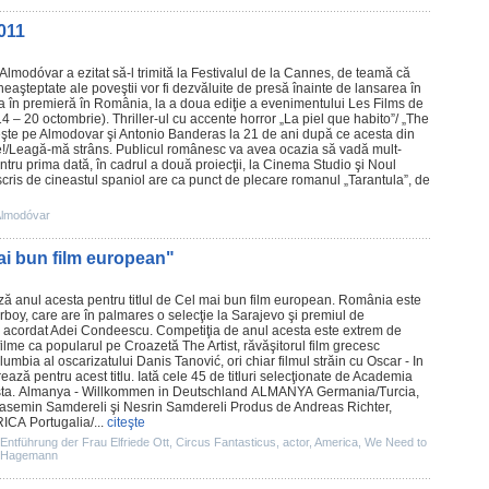
011
 Almodóvar
a ezitat să-l trimită la Festivalul de la Cannes, de teamă că
neaşteptate ale poveştii vor fi dezvăluite de presă înainte de lansarea în
la în premieră în România, la a doua ediţie a evenimentului Les Films de
 – 20 octombrie). Thriller-ul cu accente
horror
„
La piel que habito
”/ „The
neşte pe Almodovar şi
Antonio Banderas
la 21 de ani după ce acesta din
e! /Leagă-mă strâns. Publicul românesc va avea ocazia să vadă mult-
ntru prima dată, în cadrul a două proiecţii, la
Cinema
Studio şi Noul
ris de cineastul spaniol are ca punct de plecare romanul „Tarantula”, de
Almodóvar
mai bun film european"
 anul acesta pentru titlul de Cel mai bun
film
european. România este
rboy
, care are în palmares o selecţie la Sarajevo şi
premiul
de
ă, acordat Adei Condeescu. Competiţia de anul acesta este extrem de
filme
ca popularul pe Croazetă
The Artist
, răvăşitorul
film
grecesc
lumbia al oscarizatului Danis Tanović , ori chiar
filmul
străin cu
Oscar
- In
ază pentru acest titlu. Iată cele 45 de titluri selecţionate de Academia
ta.
Almanya - Willkommen in Deutschland
ALMANYA Germania/Turcia,
semin Samdereli şi Nesrin Samdereli Produs de Andreas Richter,
CA Portugalia/...
citeşte
 Entführung der Frau Elfriede Ott
,
Circus Fantasticus
,
actor
,
America
,
We Need to
n Hagemann