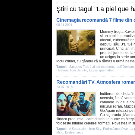
Ştiri cu tagul "La piel que h
Cinemagia recomandă 7 filme din 
08.11.2021
Mommy
(regia
Xavie
și un copil hiperactiv
alocuri, cutremurător
debutul său,
J'ai tué
principal. Cinci ani m
premiul
juriului de l
un ucigaș în serie am
locul crimei, cu gândul că a rămas o urmă neștea
Taguri:
Jacques Tati
,
J'ai tué ma mère
,
Iosif Demian
Heaven
,
Toni Servillo
,
La piel que habito
Recomandări TV. Atmosfera romant
23.07.2018
Indiferent de cheia î
aceasta, fie că vorbi
canalele TV de la noi.
micului ecran. Muzic
Go Again rulează pe 
Cu siguranta „Mamma m
fiindca productia - care distribuie nume ca Mery
foloseste hiturile celebrei formatii. Povestea in s
Taguri:
A Separation
,
Iron Sky
,
Pedro Almodóvar
,
La 
Mind
,
Bridesmaids