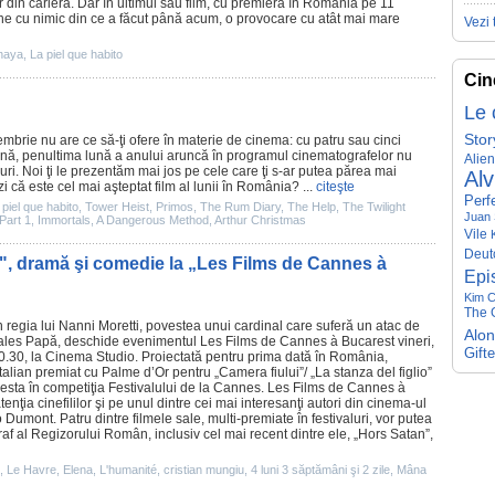
r
din carieră. Dar în ultimul său
film
, cu premiera în România pe 11
 cu nimic din ce a făcut până acum, o provocare cu atât mai mare
Vezi 
naya
,
La piel que habito
Cin
Le 
Stor
mbrie nu are ce să-ţi ofere în materie de
cinema
: cu patru sau cinci
ă, penultima lună a anului aruncă în programul cinematografelor nu
Alie
luri. Noi ţi le prezentăm mai jos pe cele care ţi s-ar putea părea mai
Alv
zi că este cel mai aşteptat
film
al lunii în România? ...
citeşte
Perf
 piel que habito
,
Tower Heist
,
Primos
,
The Rum Diary
,
The Help
,
The Twilight
Juan 
Part 1
,
Immortals
,
A Dangerous Method
,
Arthur Christmas
Vile
Deut
 dramă şi comedie la „Les Films de Cannes à
Epi
Kim C
The G
în regia lui
Nanni Moretti
, povestea unui cardinal care suferă un atac de
Alo
ales Papă, deschide evenimentul Les Films de Cannes à Bucarest vineri,
Gift
0.30, la
Cinema
Studio. Proiectată pentru prima dată în România,
talian premiat cu Palme d’Or pentru „Camera fiului”/ „
La stanza del figlio
”
cesta în competiţia Festivalului de la Cannes. Les Films de Cannes à
enţia cinefililor şi pe unul dintre cei mai interesanţi autori din
cinema
-ul
o Dumont
. Patru dintre
filmele
sale, multi-premiate în festivaluri, vor putea
af
al Regizorului Român, inclusiv cel mai recent dintre ele, „
Hors Satan
”,
,
Le Havre
,
Elena
,
L'humanité
,
cristian mungiu
,
4 luni 3 săptămâni şi 2 zile
,
Mâna