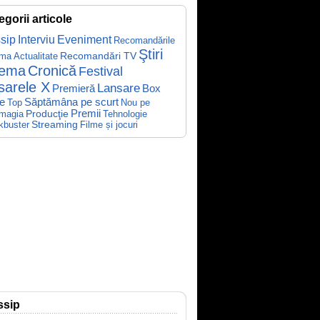
egorii articole
sip
Interviu
Eveniment
Recomandările
Ştiri
Recomandări TV
ema
Actualitate
nema
Cronică
Festival
sarele X
Lansare
Premieră
Box
Săptămâna pe scurt
ce
Top
Nou pe
Producţie
Premii
Tehnologie
magia
kbuster
Streaming
Filme și jocuri
ssip