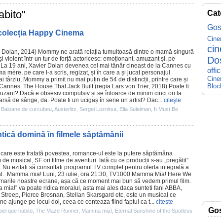
abito"
Cat
Gos
colecția Happy Cinema
Cin
ci
r Dolan
, 2014) Mommy ne arată relația tumultoasă dintre o mamă singură
Do
 și violent într-un tur de forță actoricesc: emoționant, amuzant și, pe
. La 19 ani, Xavier Dolan devenea cel mai tânăr cineast de la Cannes cu
offi
 ma mère
, pe care l-a scris, regizat, și în care a și jucat personajul
Cine
ai târziu, Mommy a primit nu mai puțin de 54 de distincții, printre care și
Bloc
a Cannes.
The House That Jack Built
(regia
Lars von Trier
, 2018) Poate fi
uzant? Dacă e obsesiv compulsiv și se întoarce de minim cinci ori la
rsă de sânge, da. Poate fi un ucigaș în serie un artist? Dac...
citeşte
,
Baloane de curcubeu
,
Austerlitz
,
Sergei Loznitsa
,
Elia Suleiman
,
It Must Be
ică domină în filmele săptămânii
n care este tratată povestea, romance-ul este la putere săptămâna
m de musical, SF ori
filme
de aventuri. Iată cu ce producții s-au „pregătit”
 Nu ezitați să consultați
programul TV complet
pentru oferta integrală a
al.
Mamma mia!
Luni, 23 iulie, ora 21:30, TV1000 Mamma Mia! Here We
marile noastre ecrane, așa că ce moment mai bun să vedem primul
film
.
ia!” va poate ridica moralul, asta mai ales daca sunteti fani ABBA,
l Streep, Pierce Brosnan, Stellan Skarsgard etc, este un musical ce
ine ajunge pe locul doi, ceea ce conteaza fiind faptul ca t...
citeşte
Go
piel que habito
,
The Maze Runner
,
Mamma mia!
,
Eternal Sunshine of the Spotless