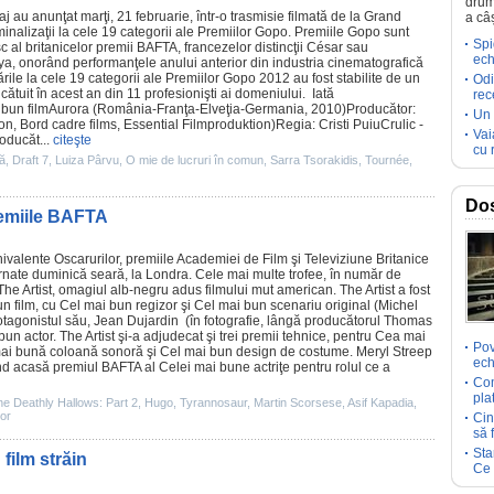
drum
aj au anunţat marţi, 21 februarie, într-o trasmisie filmată de la Grand
a câ
nalizaţii la cele 19 categorii ale Premiilor Gopo.
Premiile
Gopo sunt
Spi
 al britanicelor
premii
BAFTA, francezelor distincţii César sau
ech
ya, onorând performanţele anului anterior din industria cinematografică
ile la cele 19 categorii ale Premiilor Gopo
2012
au fost stabilite de un
Odi
lcătuit în acest an din 11 profesionişti ai domeniului. Iată
rec
i bun
film
Aurora
(România-Franţa-Elveţia-Germania,
2010
)Producător:
Un 
n, Bord cadre films, Essential Filmproduktion)Regia:
Cristi Puiu
Crulic -
Vai
oducăt...
citeşte
cu 
ţă
,
Draft 7
,
Luiza Pârvu
,
O mie de lucruri în comun
,
Sarra Tsorakidis
,
Tournée
,
Dos
premiile BAFTA
chivalente Oscarurilor,
premiile
Academiei de
Film
şi Televiziune Britanice
nate duminică seară, la Londra. Cele mai multe trofee, în număr de
The Artist
, omagiul alb-negru adus filmului mut american. The Artist a fost
bun
film
, cu Cel mai bun regizor şi Cel mai bun scenariu original (Michel
otagonistul său,
Jean Dujardin
(în fotografie, lângă producătorul
Thomas
bun actor. The Artist şi-a adjudecat şi trei
premii
tehnice, pentru Cea mai
Pov
ai bună coloană sonoră şi Cel mai bun design de costume.
Meryl Streep
ech
uând acasă
premiul
BAFTA al Celei mai bune actriţe pentru rolul ce a
Com
pla
he Deathly Hallows: Part 2
,
Hugo
,
Tyrannosaur
,
Martin Scorsese
,
Asif Kapadia
,
or
Cin
să 
Sta
film străin
Ce 