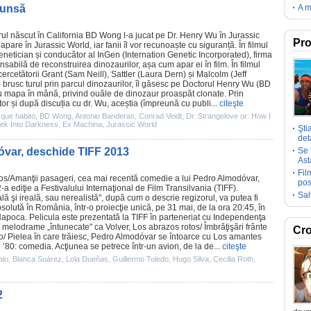
cunsă
A m
ul născut în California
BD Wong
l-a jucat pe Dr. Henry Wu în Jurassic
Pro
 apare în
Jurassic World
, iar fanii îl vor recunoaște cu siguranță. În
filmul
genetician și conducător al InGen (Internation Genetic Incorporated), firma
nsabilă de reconstruirea dinozaurilor, așa cum apar ei în
film
. În filmul
cercetătorii Grant (Sam Neill), Sattler (Laura Dern) și Malcolm (Jeff
p brusc turul prin parcul dinozaurilor, îl găsesc pe Doctorul Henry Wu (BD
u mapa în mână, privind ouăle de dinozaur proaspăt clonate. Prin
tor și după discuția cu dr. Wu, aceștia (împreună cu publi...
citeşte
 que habito
,
BD Wong
,
Antonio Banderas
,
Conrad Veidt
,
Dr. Strangelove or: How I
rek Into Darkness
,
Ex Machina
,
Jurassic World
Şti
deta
óvar, deschide TIFF 2013
Se 
Ast
Fil
os
/Amanţii pasageri, cea mai recentă
comedie
a lui
Pedro Almodóvar
,
pos
a ediţie a Festivalului Internaţional de
Film
Transilvania (TIFF).
Sal
ă şi ireală, sau nerealistă", după cum o descrie regizorul, va putea fi
solută în România, într-o proiecţie unică, pe 31 mai, de la ora 20:45, în
-Napoca. Pelicula este prezentată la TIFF în parteneriat cu Independenţa
e melodrame „întunecate" ca
Volver
, Los abrazos rotos/
Îmbrăţişări frânte
Cro
o/
Pielea în care trăiesc
, Pedro Almodóvar se întoarce cu Los amantes
i ’80: comedia. Acţiunea se petrece într-un avion, de la de...
citeşte
alo
,
Blanca Suárez
,
Lola Dueñas
,
Guillermo Toledo
,
Hugo Silva
,
Cecilia Roth
,
2