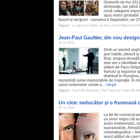
Globurile de Aur
201
dimineaţa, dar până a
nouă categorie impor
spus motor (probabil î
favorit al secţiunii - iranianul
A Separation
, iar C
Taguri:
La piel que habito
,
In the Land of Blood and 
Jean-Paul Gaultier, din nou desig
11.11.2011
Dintr-un anumit unghi
que habito
, pleacă şi
final, singura dovadă 
sine are o identitate 
alături de Paco Delga
francez şi regizorul s
distribuit în Români
reprezintă surse inepuizabile de inspiraţie. În m
cazul costumelor create p...
citeşte
Taguri:
The Fifth Element
,
The Cook the Thief His Wi
Un cinic seducător şi o frumoasă c
07.11.2011
La fel de cunoscut pe
un umor negru cât se 
actori emblematici, o
suprarealiste, Almodóv
cinematografice –
An
sexo) alături de care 