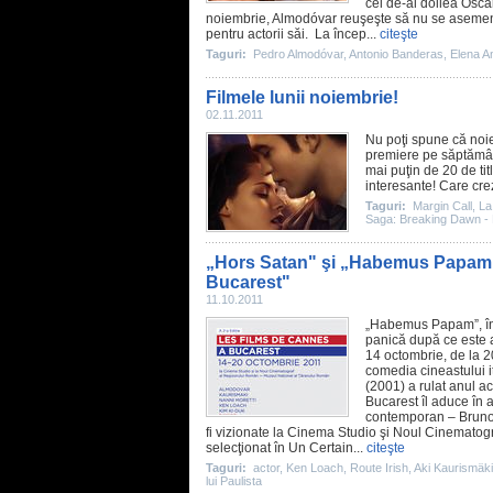
cel de-al doilea
Osca
noiembrie, Almodóvar reuşeşte să nu se asemene
pentru actorii săi. La încep...
citeşte
Taguri:
Pedro Almodóvar
,
Antonio Banderas
,
Elena A
Filmele lunii noiembrie!
02.11.2011
Nu poţi spune că noie
premiere pe săptămân
mai puţin de 20 de tit
interesante! Care cre
Taguri:
Margin Call
,
La
Saga: Breaking Dawn - 
„Hors Satan" şi „Habemus Papam",
Bucarest"
11.10.2011
„
Habemus Papam
”, 
panică după ce este 
14 octombrie, de la 2
comedia cineastului i
(2001) a rulat anul a
Bucarest îl aduce în at
contemporan –
Brun
fi vizionate la
Cinema
Studio şi Noul
Cinematogr
selecţionat în Un Certain...
citeşte
Taguri:
actor
,
Ken Loach
,
Route Irish
,
Aki Kaurismäki
lui Paulista