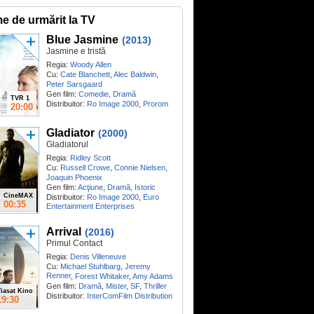
me de urmărit la TV
Blue Jasmine
(2013)
Jasmine e tristă
Regia:
Woody Allen
Cu:
Cate Blanchett
,
Alec Baldwin
,
Peter Sarsgaard
Gen film:
Comedie
,
Dramă
TVR 1
Distribuitor:
Ro Image 2000
,
Prorom
20:00
Gladiator
(2000)
Gladiatorul
Regia:
Ridley Scott
Cu:
Russell Crowe
,
Connie Nielsen
,
Joaquin Phoenix
Gen film:
Acţiune
,
Dramă
,
Istoric
CineMAX
Distribuitor:
Ro Image 2000
,
Euro
00:35
Entertainment Enterprises
Arrival
(2016)
Primul Contact
Regia:
Denis Villeneuve
Cu:
Michael Stuhlbarg
,
Jeremy
Renner
,
Forest Whitaker
,
Amy Adams
Gen film:
Dramă
,
Mister
,
SF
,
Thriller
iasat Kino
Distribuitor:
InterComFilm Distribution
19:30