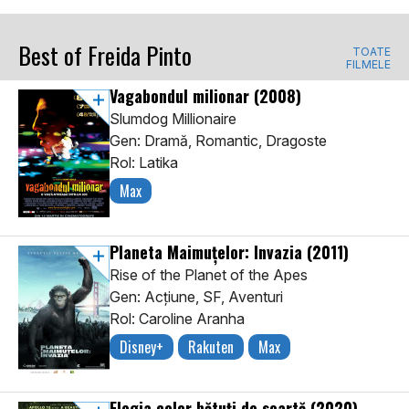
Best of Freida Pinto
TOATE
FILMELE
Vagabondul milionar
(2008)
Slumdog Millionaire
Gen: Dramă, Romantic, Dragoste
Rol: Latika
Max
Planeta Maimuțelor: Invazia
(2011)
Rise of the Planet of the Apes
Gen: Acţiune, SF, Aventuri
Rol: Caroline Aranha
Disney+
Rakuten
Max
Elegia celor bătuți de soartă
(2020)