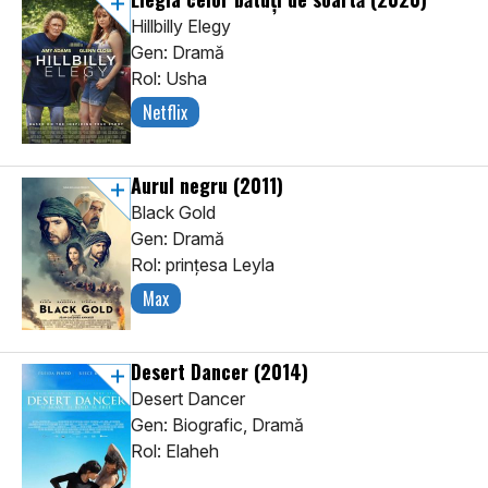
Hillbilly Elegy
Gen: Dramă
Rol: Usha
Netflix
Aurul negru
(2011)
Black Gold
Gen: Dramă
Rol: prințesa Leyla
Max
Desert Dancer
(2014)
Desert Dancer
Gen: Biografic, Dramă
Rol: Elaheh