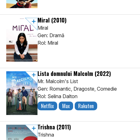
Miral
(2010)
Miral
Gen: Dramă
Rol: Miral
Lista domnului Malcolm
(2022)
Mr. Malcolm's List
Gen: Romantic, Dragoste, Comedie
Rol: Selina Dalton
Netflix
Max
Rakuten
Trishna
(2011)
Trishna