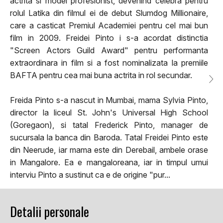
actrita si model profesionist, devenind celebra pentru
rolul Latika din filmul ei de debut Slumdog Millionaire,
care a casticat Premiul Academiei pentru cel mai bun
film in 2009. Freidei Pinto i s-a acordat distinctia
"Screen Actors Guild Award" pentru performanta
extraordinara in film si a fost nominalizata la premiile
BAFTA pentru cea mai buna actrita in rol secundar.
Freida Pinto s-a nascut in Mumbai, mama Sylvia Pinto,
director la liceul St. John's Universal High School
(Goregaon), si tatal Frederick Pinto, manager de
sucursala la banca din Baroda. Tatal Freidei Pinto este
din Neerude, iar mama este din Derebail, ambele orase
in Mangalore. Ea e mangaloreana, iar in timpul umui
interviu Pinto a sustinut ca e de origine "pur...
Detalii personale