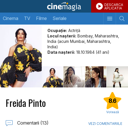
DESCARCA
APLICATIA
Cinema
TV
Filme
Seriale
Ocupație:
Actriță
Locul naşterii:
Bombay, Maharashtra,
India (acum Mumbai, Maharashtra,
India)
Data naşterii:
18.10.1984 (41 ani)
Freida Pinto
8.6
Votează
Comentarii (13)
VEZI COMENTARIILE