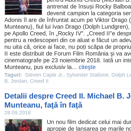
antrenat de însuși Rocky Balboa
devenit campion la categoria se
Adonis îl are de înfruntat acum pe Viktor Drago 
Munteanu), fiul lui Ivan Drago (
Dolph Lundgren
),
pe Apollo Creed, în „
Rocky IV
”. „Creed II”e despr
pentru a redescoperi din ce aluat e făcut un ade
nu uita că, orice ai face, nu poți scăpa de propriu
II este distribuit de Forum
Film
România şi va av
cinematografe
pe 23 noiembrie 2018. Iată un inte
Munteanu, pus exclusiv la...
citeşte
Taguri:
Steven Caple Jr.
,
Sylvester Stallone
,
Dolph L
B. Jordan
,
Creed II
Detalii despre Creed II. Michael B. 
Munteanu, faţă în faţă
28.09.2018
Un nou
film
dedicat celui mai dur
apropie de lansarea pe marile no