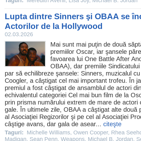
Taguri:
Meredith Averill
,
Lisa Joy
,
Michael B. Jordan
Lupta dintre Sinners şi OBAA se în
Actorilor de la Hollywood
02.03.2026
Mai sunt mai puţin de două săpt
premiilor
Oscar
, iar şansele păr
favoarea lui
One Battle After An
OBAA), dar
premiile
Sindicatului
par să echilibreze şansele:
Sinners
, muzicalul cu
Coogler
, a câştigat cel mai important trofeu. În j
premiul
a fost câştigat de ansamblul de actori di
echivalentul categoriei Cel mai bun film de la
Osc
prin prisma numărului extrem de mare de actori
gale. În ultimele zile, OBAA a câştigat alte două
al Asociaţiei Regizorilor şi pe cel al Asociaţiei Pr
câştige avans, dar gala de asear...
citeşte
Taguri:
Michelle Williams
,
Owen Cooper
,
Rhea Seeh
Madigan
,
Sean Penn
,
Weapons
,
Michael B. Jordan
,
S