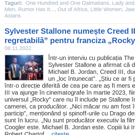
Taguri:
One Hundred and One Dalmatians
,
Lady and
Men
,
Rumor Has It...
,
Out of Africa
,
Little Women
,
Jaw
Asians
Sylvester Stallone numește Creed III
regretabilă” pentru franciza „Rock
08.11.2022
Într-un interviu cu publicația Th
Sylvester Stallone
a afirmat că de
Michael B. Jordan
,
Creed
III, du
un „loc întunecat”. „Știu ce ar fi 
într-o direcție diferită de cea pe care aș fi mers 
III va ajunge în
cinematografe
în martie 2023, fi
universul „Rocky” care nu îl include pe Stallone în
camerei, ca producător. „Nici măcar nu am fost 
particip”, menționând și spinoff-urile cu Drago 
sunt în lucru. „Nu sunt producător executiv la
fil
Coogler este. Michael B. Jordan este. Copiii lui Ir
Robert Chartof...
citeşte