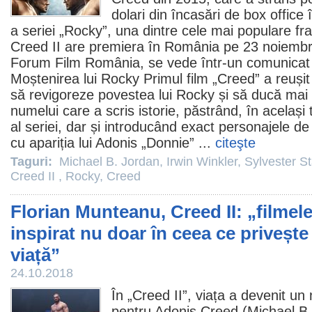
dolari din încasări de box office
a seriei „
Rocky
”, una dintre cele mai populare fra
Creed II are premiera în România pe 23 noiembrie,
Forum
Film
România, se vede într-un comunicat
Moștenirea lui Rocky Primul
film
„Creed” a reușit
să revigoreze povestea lui Rocky și să ducă mai
numelui care a scris istorie, păstrând, în același t
al seriei, dar și introducând exact personajele d
cu apariția lui Adonis „Donnie” ...
citeşte
Taguri:
Michael B. Jordan
,
Irwin Winkler
,
Sylvester St
Creed II
,
Rocky
,
Creed
Florian Munteanu, Creed II: „filme
inspirat nu doar în ceea ce privește 
viață”
24.10.2018
În „
Creed II
”, viața a devenit un 
pentru Adonis Creed (
Michael B