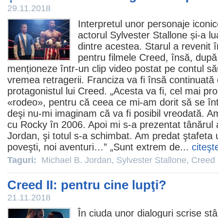
29.11.2018
Interpretul unor personaje iconic
actorul
Sylvester Stallone
și-a lu
dintre acestea. Starul a revenit 
pentru
filmele
Creed, însă, după 
menționeze într-un clip video postat pe contul s
vremea retragerii. Franciza va fi însă continuată
protagonistul lui Creed. „Acesta va fi, cel mai pr
«rodeo», pentru că ceea ce mi-am dorit să se în
deşi nu-mi imaginam că va fi posibil vreodată. 
cu Rocky în 2006. Apoi mi s-a prezentat tânărul 
Jordan, şi totul s-a schimbat. Am predat ştafeta u
poveşti, noi aventuri…” „Sunt extrem de...
citeşt
Taguri:
Michael B. Jordan
,
Sylvester Stallone
,
Creed 
Creed II: pentru cine lupţi?
21.11.2018
În ciuda unor dialoguri scrise st