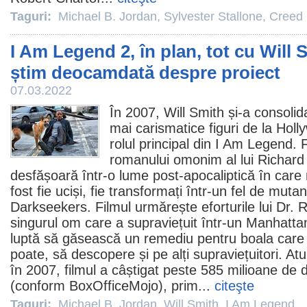
Taguri:
Michael B. Jordan
,
Sylvester Stallone
,
Creed
I Am Legend 2, în plan, tot cu Will 
știm deocamdată despre proiect
07.03.2022
În 2007,
Will Smith
și-a consolida
mai carismatice figuri de la Hol
rolul principal din
I Am Legend
.
F
romanului omonim al lui Richar
desfășoară într-o lume post-apocaliptică în care
fost fie uciși, fie transformați într-un fel de muta
Darkseekers. Filmul urmărește eforturile lui Dr. R
singurul om care a supraviețuit într-un Manhatta
luptă să găsească un remediu pentru boala care
poate, să descopere și pe alți supraviețuitori. A
în 2007,
filmul
a câștigat peste 585 milioane de d
(conform BoxOfficeMojo), prim...
citeşte
Taguri:
Michael B. Jordan
,
Will Smith
,
I Am Legend