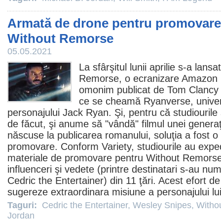
Armată de drone pentru promovarea
Without Remorse
05.05.2021
La sfârşitul lunii aprilie s-a lansa
Remorse
, o ecranizare Amazon 
omonim publicat de Tom Clancy 
ce se cheamă Ryanverse, universu
personajului Jack Ryan. Şi, pentru că studiourile 
de făcut, şi anume să "vândă"
filmul
unei generaţi
născuse la publicarea romanului, soluţia a fost o
promovare. Conform Variety, studiourile au exped
materiale de promovare pentru Without Remorse
influenceri şi vedete (printre destinatari s-au nu
Cedric the Entertainer
) din 11 ţări. Acest efort 
sugereze extraordinara misiune a personajului lu
Taguri:
Cedric the Entertainer
,
Wesley Snipes
,
Witho
Jordan