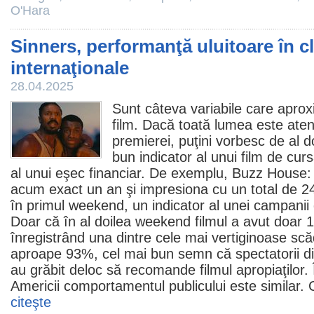
O'Hara
Sinners, performanţă uluitoare în 
internaţionale
28.04.2025
Sunt câteva variabile care apro
film
. Dacă toată lumea este aten
premierei, puţini vorbesc de al 
bun indicator al unui film de cur
al unui eşec financiar. De exemplu,
Buzz House:
acum exact un an şi impresiona cu un total de 2
în primul weekend, un indicator al unei campanii
Doar că în al doilea weekend
filmul
a avut doar 1
înregistrând una dintre cele mai vertiginoase scăd
aproape 93%, cel mai bun semn că spectatorii d
au grăbit deloc să recomande filmul apropiaţilor. 
Americii comportamentul publicului este similar. C
citeşte