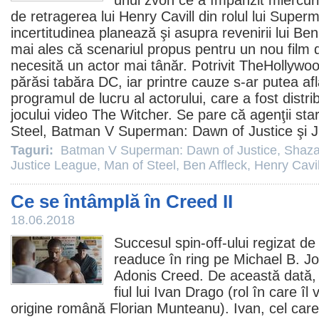
unui zvon ce a împânzit miercuri s
de retragerea lui
Henry Cavill
din rolul lui Supe
incertitudinea planează şi asupra revenirii lui
Ben
mai ales că scenariul propus pentru un nou
film
d
necesită un actor mai tânăr. Potrivit TheHollywo
părăsi tabăra DC, iar printre cauze s-ar putea afla
programul de lucru al actorului, care a fost distr
jocului video The Witcher. Se pare că agenţii star
Steel
,
Batman V Superman: Dawn of Justice
şi
J
Taguri:
Batman V Superman: Dawn of Justice
,
Shaz
Justice League
,
Man of Steel
,
Ben Affleck
,
Henry Cavil
Ce se întâmplă în Creed II
18.06.2018
Succesul spin-off-ului regizat d
readuce în ring pe
Michael B. J
Adonis
Creed
. De această dată, 
fiul lui Ivan Drago (rol în care 
origine română
Florian Munteanu
). Ivan, cel car