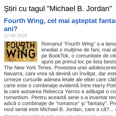
Ştiri cu tagul "Michael B. Jordan"
Fourth Wing, cel mai aşteptat fanta
ani?
12.05.2026
Romanul "Fourth Wing" s-a lansat
imediat o mulţime de fani, mai al
pe BookTok, o comunitate de citit
ajuns pe primul loc pe lista bests
The New York Times. Povestea unei adolescente d
Navarra, care vrea să devină un învăţat, dar est
urmeze cursurile adesea letale ale elitei care că
carte este o combinaţie evidentă între Harry Potte
la care autoarea Rebecca Yarros a adăugat o co
romantism. Pentru această serie s-a inventat te
adică o combinaţie de "romance" şi "fantasy". Pr
noul serial este
Michael B. Jordan
, care a câ?...