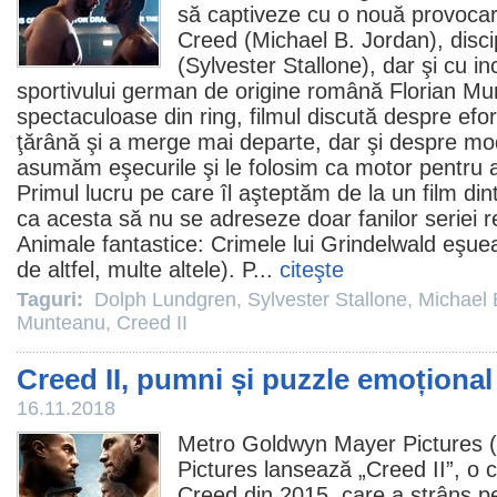
să captiveze cu o nouă provocare
Creed (
Michael B. Jordan
), disc
(
Sylvester Stallone
), dar şi cu in
sportivului german de origine română
Florian Mu
spectaculoase din ring,
filmul
discută despre efort
ţărână şi a merge mai departe, dar şi despre mo
asumăm eşecurile şi le folosim ca motor pentru
Primul lucru pe care îl aşteptăm de la un
film
dint
ca acesta să nu se adreseze doar fanilor seriei 
Animale fantastice: Crimele lui Grindelwald eşuea
de altfel, multe altele). P...
citeşte
Taguri:
Dolph Lundgren
,
Sylvester Stallone
,
Michael 
Munteanu
,
Creed II
Creed II, pumni și puzzle emoțional
16.11.2018
Metro Goldwyn Mayer Pictures 
Pictures lansează „
Creed II
”, o 
Creed din 2015, care a strâns p