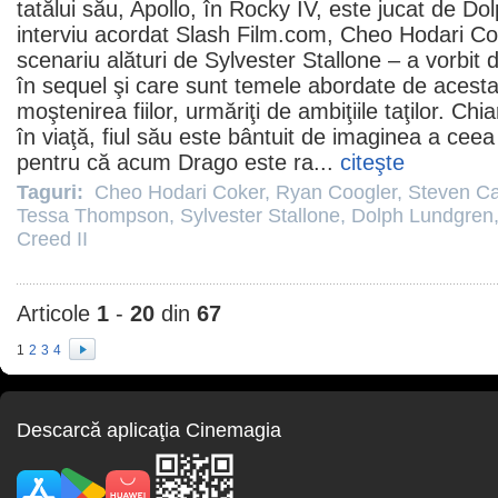
tatălui său, Apollo, în Rocky IV, este jucat de
Dol
interviu acordat Slash
Film
.com,
Cheo Hodari Co
scenariu alături de
Sylvester Stallone
– a vorbit 
în sequel şi care sunt temele abordate de acest
moştenirea fiilor, urmăriţi de ambiţiile taţilor. C
în viaţă, fiul său este bântuit de imaginea a ceea
pentru că acum Drago este ra...
citeşte
Taguri:
Cheo Hodari Coker
,
Ryan Coogler
,
Steven Ca
Tessa Thompson
,
Sylvester Stallone
,
Dolph Lundgren
Creed II
Articole
1
-
20
din
67
1
2
3
4
Descarcă aplicaţia Cinemagia