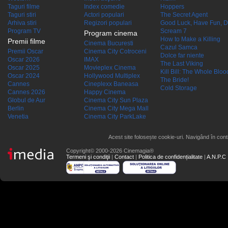
Taguri filme
Index comedie
Hoppers
Taguri stiri
Actori populari
The Secret Agent
Arhiva stiri
Regizori populari
Good Luck, Have Fun, D
Program TV
Scream 7
Program cinema
How to Make a Killing
Premii filme
Cinema Bucuresti
Cazul Samca
Premii Oscar
Cinema City Cotroceni
Dolce far niente
Oscar 2026
IMAX
The Last Viking
Oscar 2025
Movieplex Cinema
Kill Bill: The Whole Blood
Oscar 2024
Hollywood Multiplex
The Bride!
Cannes
Cineplexx Baneasa
Cold Storage
Cannes 2026
Happy Cinema
Globul de Aur
Cinema City Sun Plaza
Berlin
Cinema City Mega Mall
Venetia
Cinema City ParkLake
Acest site folosește cookie-uri. Navigând în conti
Copyright© 2000-2026 Cinemagia®
Termeni şi condiţii
|
Contact
|
Politica de confidențialitate
|
A.N.P.C