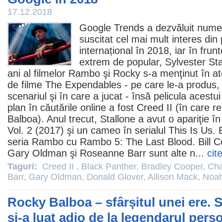
17.12.2018
Google Trends a dezvăluit numel
suscitat cel mai mult interes din 
internațional în 2018, iar în frun
extrem de popular,
Sylvester Sta
ani al filmelor Rambo şi Rocky s-a menţinut în aten
de
filme
The Expendables - pe care le-a produs, 
scenariul şi în care a jucat - însă pelicula acestui
plan în căutările online a fost
Creed II
(în care re
Balboa). Anul trecut, Stallone a avut o apariţie î
Vol. 2
(2017) şi un cameo în serialul
This Is Us
. 
seria Rambo cu Rambo 5: The Last Blood.
Bill 
Gary Oldman
şi
Roseanne Barr
sunt alte n...
cit
Taguri:
Creed II
,
Black Panther
,
Bradley Cooper
,
Ch
Barr
,
Gary Oldman
,
Donald Glover
,
Allison Mack
,
Noah
Rocky Balboa – sfârșitul unei ere. S
și-a luat adio de la legendarul pers