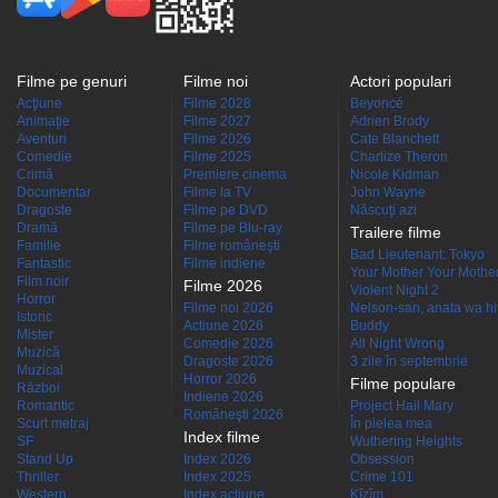
Filme pe genuri
Filme noi
Actori populari
Acţiune
Filme 2028
Beyoncé
Animaţie
Filme 2027
Adrien Brody
Aventuri
Filme 2026
Cate Blanchett
Comedie
Filme 2025
Charlize Theron
Crimă
Premiere cinema
Nicole Kidman
Documentar
Filme la TV
John Wayne
Dragoste
Filme pe DVD
Născuţi azi
Dramă
Filme pe Blu-ray
Trailere filme
Familie
Filme româneşti
Bad Lieutenant: Tokyo
Fantastic
Filme indiene
Your Mother Your Mother 
Film noir
Filme 2026
Violent Night 2
Horror
Filme noi 2026
Nelson-san, anata wa hit
Istoric
Actiune 2026
Buddy
Mister
Comedie 2026
All Night Wrong
Muzică
Dragoste 2026
3 zile în septembrie
Muzical
Horror 2026
Filme populare
Război
Indiene 2026
Romantic
Project Hail Mary
Româneşti 2026
Scurt metraj
În pielea mea
Index filme
SF
Wuthering Heights
Stand Up
Index 2026
Obsession
Thriller
Index 2025
Crime 101
Western
Index acţiune
Kîzîm