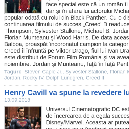
face special este că un român îi 
dar și în afara lui actorului
Micha
popular odată cu rolul din Black Panther. Cu o dist
continuarea filmului de succes „Creed” îi readu
Thompson,
Sylvester Stallone
, Michael B. Jorda
Florian Munteanu
şi Wood Harris. De data aceast
Balboa, proaspăt încoronatul campion la catego
Creed îl înfruntă pe Viktor Drago, fiul lui Ivan D
este distribuit de Forum
Film
România şi va avea
noiembrie. Jordan şi Munteanu, faţă în faţă Pent
Taguri:
Steven Caple Jr.
,
Sylvester Stallone
,
Florian
Jordan
,
Rocky IV
,
Dolph Lundgren
,
Creed II
Henry Cavill va spune la revedere 
13.09.2018
Universul Cinematografic DC est
de încercarea de a egala succesu
Disney/Marvel. Aceasta ar putea f