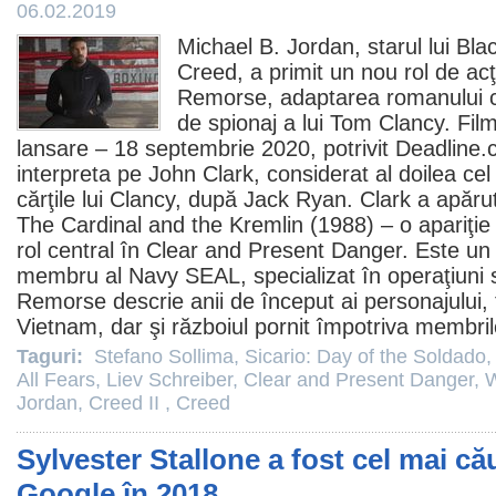
06.02.2019
Michael B. Jordan
, starul lui
Bla
Creed
, a primit un nou rol de ac
Remorse, adaptarea romanului c
de spionaj a lui Tom Clancy.
Film
lansare – 18 septembrie 2020, potrivit Deadline.c
interpreta pe John Clark, considerat al doilea ce
cărţile lui Clancy, după Jack Ryan. Clark a apăr
The Cardinal and the Kremlin (1988) – o apariţi
rol central în
Clear and Present Danger
. Este un
membru al Navy SEAL, specializat în operaţiuni 
Remorse descrie anii de început ai personajului, 
Vietnam, dar şi războiul pornit împotriva membril
Taguri:
Stefano Sollima
,
Sicario: Day of the Soldado
All Fears
,
Liev Schreiber
,
Clear and Present Danger
,
W
Jordan
,
Creed II
,
Creed
Sylvester Stallone a fost cel mai că
Google în 2018