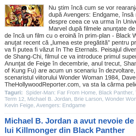
Nu ştim încă cum se vor rearanja
după
Avengers: Endgame
, însă
despre ceea ce va urma în Univ
Marvel după
filmele
anunţate de 
de încă un
film
cu o eroină în prim-plan - Black 
anuţat recent că „lumea este pregătită” pentru p
va fi putea fi văzut în The Eternals. Peisajul div
de Shang-Chi,
filmul
ce va introduce primul super
Anunţat de Feige în decembrie, anul trecut, Sh
of Kung Fu) are acum un scenariu în dezvoltare
scenaristul viitorului
Wonder Woman 1984
,
Dave
TheHollywoodReporter.com, va sta la cârma pelic
Taguri:
Spider-Man: Far From Home
,
Black Panther
,
Term 12
,
Michael B. Jordan
,
Brie Larson
,
Wonder Wo
Kevin Feige
,
Avengers: Endgame
Michael B. Jordan a avut nevoie de 
lui Killmonger din Black Panther