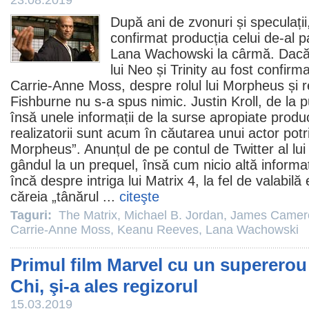
23.08.2019
După ani de zvonuri și speculați
confirmat producția celui de-al 
Lana Wachowski
la cârmă. Dacă î
lui Neo și Trinity au fost confirm
Carrie-Anne Moss
, despre rolul lui Morpheus și 
Fishburne
nu s-a spus nimic. Justin Kroll, de la pu
însă unele informații de la surse apropiate producț
realizatorii sunt acum în căutarea unui actor potri
Morpheus”. Anunțul de pe contul de Twitter al lui 
gândul la un prequel, însă cum nicio altă informaț
încă despre intriga lui Matrix 4, la fel de valabilă 
căreia „tânărul ...
citeşte
Taguri:
The Matrix
,
Michael B. Jordan
,
James Camer
Carrie-Anne Moss
,
Keanu Reeves
,
Lana Wachowski
Primul film Marvel cu un supererou 
Chi, şi-a ales regizorul
15.03.2019