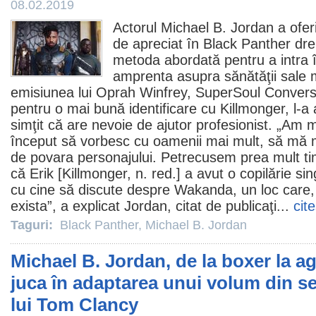
08.02.2019
Actorul
Michael B. Jordan
a ofer
de apreciat în
Black Panther
dre
metoda abordată pentru a intra î
amprenta asupra sănătăţii sale m
emisiunea lui Oprah Winfrey, SuperSoul Conversa
pentru o mai bună identificare cu Killmonger, l-a a
simţit că are nevoie de ajutor profesionist. „Am 
început să vorbesc cu oamenii mai mult, să mă 
de povara personajului. Petrecusem prea mult t
că Erik [Killmonger, n. red.] a avut o copilărie s
cu cine să discute despre Wakanda, un loc care, 
exista”, a explicat Jordan, citat de publicaţi...
cit
Taguri:
Black Panther
,
Michael B. Jordan
Michael B. Jordan, de la boxer la ag
juca în adaptarea unui volum din se
lui Tom Clancy