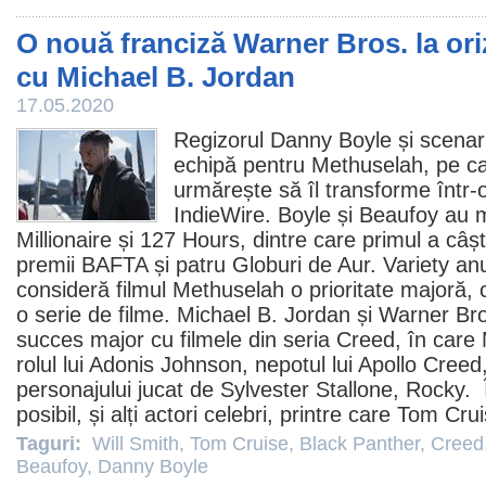
O nouă franciză Warner Bros. la or
cu Michael B. Jordan
17.05.2020
Regizorul
Danny Boyle
și scenar
echipă pentru Methuselah, pe c
urmărește să îl transforme într-o
IndieWire. Boyle și Beaufoy au 
Millionaire și 127 Hours, dintre care primul a câș
premii
BAFTA și patru Globuri de Aur. Variety an
consideră
filmul
Methuselah o prioritate majoră, c
o serie de
filme
.
Michael B. Jordan
și Warner Bro
succes major cu
filmele
din seria
Creed
, în care
rolul lui Adonis Johnson, nepotul lui Apollo Creed, 
personajului jucat de
Sylvester Stallone
, Rocky.
posibil, și alți actori celebri, printre care
Tom Crui
Taguri:
Will Smith
,
Tom Cruise
,
Black Panther
,
Creed
Beaufoy
,
Danny Boyle