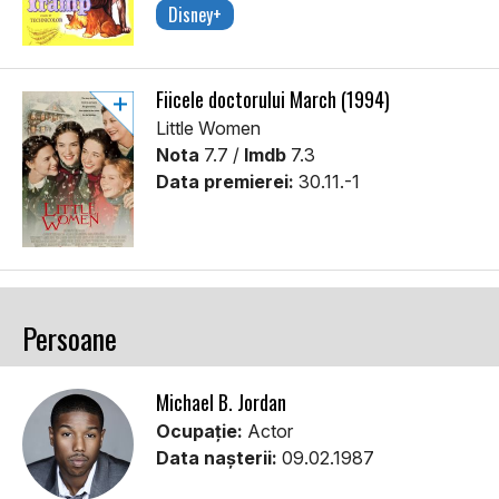
Disney+
Fiicele doctorului March (1994)
Little Women
Nota
7.7 /
Imdb
7.3
Data premierei:
30.11.-1
Persoane
Michael B. Jordan
Ocupație:
Actor
Data nașterii:
09.02.1987