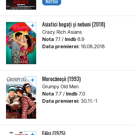
Netflix
Asiatici bogați și nebuni (2018)
Crazy Rich Asians
Nota
7.1 /
Imdb
6.9
Data premierei:
16.08.2018
Morocănoșii (1993)
Grumpy Old Men
Nota
7.7 /
Imdb
7.0
Data premierei:
30.11.-1
Fălci (1975)