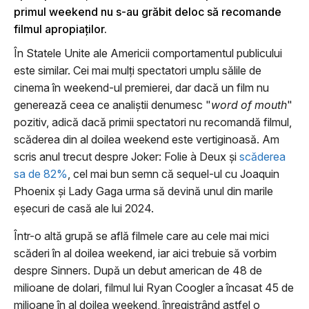
primul weekend nu s-au grăbit deloc să recomande
filmul apropiaţilor.
În Statele Unite ale Americii comportamentul publicului
este similar. Cei mai mulţi spectatori umplu sălile de
cinema în weekend-ul premierei, dar dacă un film nu
generează ceea ce analiştii denumesc "
word of mouth
"
pozitiv, adică dacă primii spectatori nu recomandă filmul,
scăderea din al doilea weekend este vertiginoasă. Am
scris anul trecut despre Joker: Folie à Deux şi
scăderea
sa de 82%
, cel mai bun semn că sequel-ul cu Joaquin
Phoenix şi Lady Gaga urma să devină unul din marile
eşecuri de casă ale lui 2024.
Într-o altă grupă se află filmele care au cele mai mici
scăderi în al doilea weekend, iar aici trebuie să vorbim
despre Sinners. După un debut american de 48 de
milioane de dolari, filmul lui Ryan Coogler a încasat 45 de
milioane în al doilea weekend, înregistrând astfel o