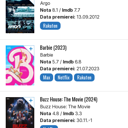
Argo
Nota
8.1 /
Imdb
7.7
Data premierei:
13.09.2012
Rakuten
Barbie (2023)
Barbie
Nota
5.7 /
Imdb
6.8
Data premierei:
21.07.2023
Max
Netflix
Rakuten
Buzz House: The Movie (2024)
Buzz House: The Movie
Nota
4.8 /
Imdb
3.3
Data premierei:
30.11.-1