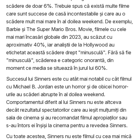
scădere de doar 6%. Trebuie spus că există multe filme
care sunt succese de casă incontestabile şi care au o
scădere mult mai mare în al doilea weekend. De exemplu,
Barbie şi The Super Mario Bros. Movie, filmele cu cele
mai mari încasări globale din 2023, au scăzut cu
aproximativ 40%, iar analiştii de la Hollywood au
etichetat această scădere drept "minusculă". Fără să fie
"minusculă", scăderea e categoric onorantă, din
moment ce media se situează în jurul lui 60%.
Succesul lui Sinners este cu atât mai notabil cu cât filmul
cu Michael B. Jordan este un horror şi de obicei horror-
urile au scăderi abrupte în al doilea weekend.
Comportamentul diferit al lui Sinners nu este altceva
decât rezultatul spectatorilor care au ieşit mulţumiţi din
sala de cinema şi au recomandat filmul apropiaţilor sau
s-au întors ei înşişi la cinema pentru a revedea Sinners.
Cu toate acestea, Sinners nu este filmul cu cea mai mică