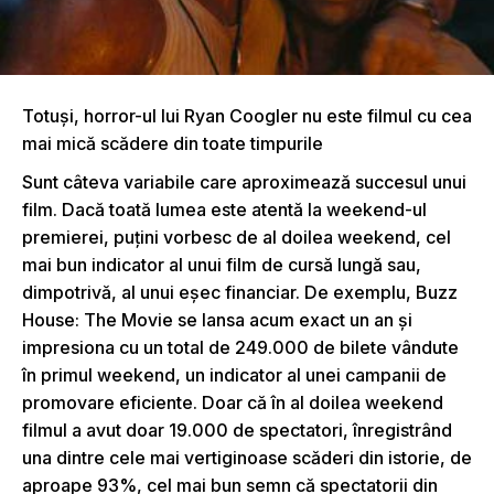
Totuşi, horror-ul lui Ryan Coogler nu este filmul cu cea
mai mică scădere din toate timpurile
Sunt câteva variabile care aproximează succesul unui
film. Dacă toată lumea este atentă la weekend-ul
premierei, puţini vorbesc de al doilea weekend, cel
mai bun indicator al unui film de cursă lungă sau,
dimpotrivă, al unui eşec financiar. De exemplu, Buzz
House: The Movie se lansa acum exact un an şi
impresiona cu un total de 249.000 de bilete vândute
în primul weekend, un indicator al unei campanii de
promovare eficiente. Doar că în al doilea weekend
filmul a avut doar 19.000 de spectatori, înregistrând
una dintre cele mai vertiginoase scăderi din istorie, de
aproape 93%, cel mai bun semn că spectatorii din