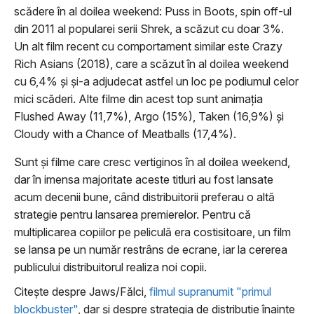
scădere în al doilea weekend: Puss in Boots, spin off-ul
din 2011 al popularei serii Shrek, a scăzut cu doar 3%.
Un alt film recent cu comportament similar este Crazy
Rich Asians (2018), care a scăzut în al doilea weekend
cu 6,4% şi şi-a adjudecat astfel un loc pe podiumul celor
mici scăderi. Alte filme din acest top sunt animaţia
Flushed Away (11,7%), Argo (15%), Taken (16,9%) şi
Cloudy with a Chance of Meatballs (17,4%).
Sunt şi filme care cresc vertiginos în al doilea weekend,
dar în imensa majoritate aceste titluri au fost lansate
acum decenii bune, când distribuitorii preferau o altă
strategie pentru lansarea premierelor. Pentru că
multiplicarea copiilor pe peliculă era costisitoare, un film
se lansa pe un număr restrâns de ecrane, iar la cererea
publicului distribuitorul realiza noi copii.
Citeşte despre Jaws/Fălci,
filmul supranumit "primul
blockbuster"
, dar şi despre strategia de distribuţie înainte