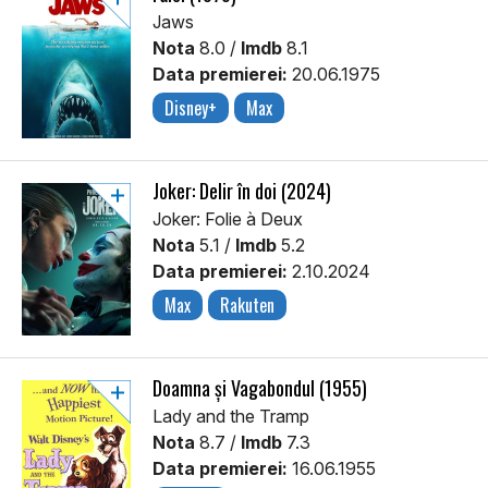
Jaws
Nota
8.0 /
Imdb
8.1
Data premierei:
20.06.1975
Disney+
Max
Joker: Delir în doi (2024)
Joker: Folie à Deux
Nota
5.1 /
Imdb
5.2
Data premierei:
2.10.2024
Max
Rakuten
Doamna și Vagabondul (1955)
Lady and the Tramp
Nota
8.7 /
Imdb
7.3
Data premierei:
16.06.1955