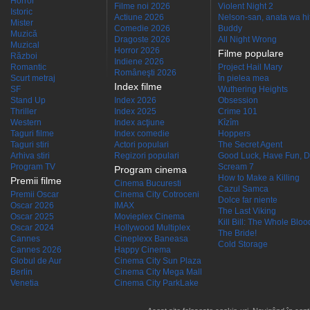
Horror
Filme noi 2026
Violent Night 2
Istoric
Actiune 2026
Nelson-san, anata wa hit
Mister
Comedie 2026
Buddy
Muzică
Dragoste 2026
All Night Wrong
Muzical
Horror 2026
Filme populare
Război
Indiene 2026
Romantic
Project Hail Mary
Româneşti 2026
Scurt metraj
În pielea mea
Index filme
SF
Wuthering Heights
Stand Up
Index 2026
Obsession
Thriller
Index 2025
Crime 101
Western
Index acţiune
Kîzîm
Taguri filme
Index comedie
Hoppers
Taguri stiri
Actori populari
The Secret Agent
Arhiva stiri
Regizori populari
Good Luck, Have Fun, D
Program TV
Scream 7
Program cinema
How to Make a Killing
Premii filme
Cinema Bucuresti
Cazul Samca
Premii Oscar
Cinema City Cotroceni
Dolce far niente
Oscar 2026
IMAX
The Last Viking
Oscar 2025
Movieplex Cinema
Kill Bill: The Whole Blood
Oscar 2024
Hollywood Multiplex
The Bride!
Cannes
Cineplexx Baneasa
Cold Storage
Cannes 2026
Happy Cinema
Globul de Aur
Cinema City Sun Plaza
Berlin
Cinema City Mega Mall
Venetia
Cinema City ParkLake