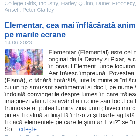
College Girls
,
Industry
,
Harley Quinn
,
Dune: Prophecy
Ansell
,
Peter Claffey
Elementar, cea mai înflăcărată anim
pe marile ecrane
14.06.2023
Elementar (
Elemental
) este cel
original de la Disney și Pixar, a 
în orașul Element, unde locuitor
Aer trăiesc împreună. Povestea
(Flamă), o tânără hotărâtă, iute la minte și înflăc
cu un tip amuzant sentimental și docil, pe nume 
îndoială convingerile despre lumea în care trăies
imaginezi vântul ca având atitudine sau focul ca fi
frumoase ar putea lumina ziua unui ghiveci murda
putea fi calmă și liniştită într-o zi și foarte agit
fi dacă elementele pe care le ştim ar fi vii?” se î
So
...
citeşte