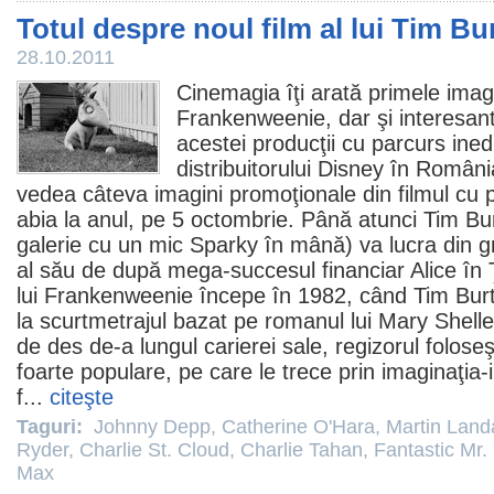
Totul despre noul film al lui Tim Bu
28.10.2011
Cinemagia îţi arată primele imagin
Frankenweenie
, dar şi interesa
acestei producţii cu parcurs inedi
distribuitorului Disney în Româ
vedea câteva imagini promoţionale din
filmul
cu p
abia la anul, pe 5 octombrie. Până atunci
Tim Bu
galerie cu un mic Sparky în mână) va lucra din gr
al său de după mega-succesul financiar Alice în
lui Frankenweenie începe în 1982, când Tim Bur
la scurtmetrajul bazat pe romanul lui Mary Shell
de des de-a lungul carierei sale, regizorul foloseş
foarte populare, pe care le trece prin imaginaţia-
f...
citeşte
Taguri:
Johnny Depp
,
Catherine O'Hara
,
Martin Land
Ryder
,
Charlie St. Cloud
,
Charlie Tahan
,
Fantastic Mr.
Max