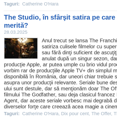
Taguri:
Catherine O'Hara
The Studio, în sfârşit satira pe car
merită?
28.03.2025
Anul trecut se lansa
The Franch
satiriza culisele filmelor cu super
sau fără dinţi suficient de ascuţi
anulat după un singur sezon, d
producţie Apple, ar putea umple cu brio vidul p
vorbim rar de producţiile Apple TV+ din simplul 
disponibilă în România, dar uneori chiar trebuie 
asupra unor producţii relevante. Seriale bune de
ului sunt destule, dar să menţionăm doar
The Of
filmului The Godfather, sau deja clasicul francez
Agent
, dar aceste seriale vorbesc mai degrabă 
diverselor forţe care creează acea magie a
cine
Taguri:
Catherine O'Hara
,
Dix pour cent
,
The Offer
,
T