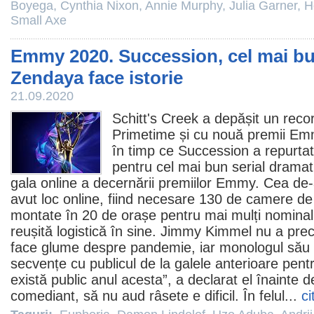
Boyega
,
Cynthia Nixon
,
Annie Murphy
,
Julia Garner
,
H
Small Axe
Emmy 2020. Succession, cel mai bun
Zendaya face istorie
21.09.2020
Schitt's Creek
a depășit un reco
Primetime și cu nouă premii Em
în timp ce
Succession
a repurtat
pentru cel mai bun serial dramat
gala online a decernării premiilor Emmy. Cea de-a
avut loc online, fiind necesare 130 de camere de 
montate în 20 de orașe pentru mai mulți nominali
reușită logistică în sine.
Jimmy Kimmel
nu a precu
face glume despre pandemie, iar monologul său a 
secvențe cu publicul de la galele anterioare pen
există public anul acesta”, a declarat el înainte de
comediant, să nu aud râsete e dificil. În felul...
ci