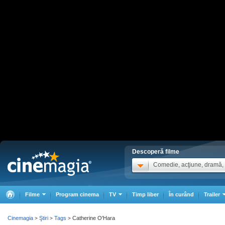
Descoperă filme
Comedie, acţiune, dramă, .
Filme
Program cinema
TV
Timp liber
În curând
Trailer
Cinemagia
Ştiri
Tags
Catherine O'Hara
>
>
>