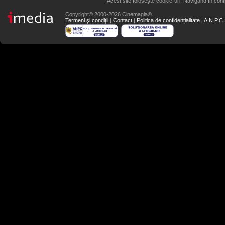
Acest site folosește cookie-uri. Navigând în conti
Copyright© 2000-2026 Cinemagia®
Termeni şi condiţii
|
Contact
|
Politica de confidențialitate
|
A.N.P.C