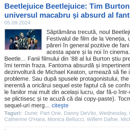
Beetlejuice Beetlejuice: Tim Burton
universul macabru și absurd al fan
05.09.2024
Săptămâna trecută, noul
Beetlej
Festivalul de
film
de la Veneția, u
păreri în general pozitive de fani 
acesta apare și la noi în
cinema
Beetle... Fanii filmului din '88 al lui Burton știu
îmi termin fraza. Fantoma absurdă și impertinent
dezinvoltură de
Michael Keaton
, urmează să fie 
probleme. Sau după spusele protagonistului, the 
inerentă a oricărui sequel este faptul că se conf
le fanilor mai mult din același lucru, dar fă-o într-
se plictisesc și te acuză că dai copy-paste). To
sequel-uri merg...
citeşte
Taguri:
Dune: Part One
,
Danny DeVito
,
Wednesday
,
Catherine O'Hara
,
Monica Bellucci
,
Willem Dafoe
,
Mic