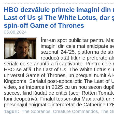
HBO dezvăluie primele imagini din 
Last of Us și The White Lotus, dar 
spin-off Game of Thrones
05.08.2024
Într-un spot publicitar pentru Ma
imagini din cele mai anticipate 
sezonul '24-'25, platforma de s
readucă atât titlurile preferate al
seriale ce se anunță a fi captivante. Printre cele
HBO se află
The Last of Us
,
The White Lotus
și 
universul
Game of Thrones
, un prequel numit A 
Kingdoms. Serialul post-apocaliptic The Last of 
video, se întoarce în 2025 cu un nou sezon după 
succes, fiind lăudat de critici (scor
Rotten Tomat
fani deopotrivă. Finalul teaser-ului Max arată un s
personajul enigmatic interpretat de
Catherine O'
Taguri:
The Sopranos
,
Creature Commandos
,
The G