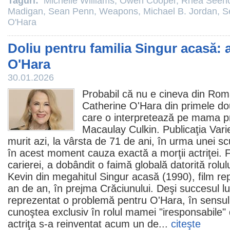
Taguri:
Michelle Williams
,
Owen Cooper
,
Rhea Seeh
Madigan
,
Sean Penn
,
Weapons
,
Michael B. Jordan
,
S
O'Hara
Doliu pentru familia Singur acasă: 
O'Hara
30.01.2026
Probabil că nu e cineva din Rom
Catherine O'Hara
din primele d
care o interpretează pe mama pr
Macaulay Culkin. Publicaţia Vari
murit azi, la vârsta de 71 de ani, în urma unei sc
în acest moment cauza exactă a morţii actriţei. F
carierei, a dobândit o faimă globală datorită rolul
Kevin din megahitul Singur acasă (1990),
film
rep
an de an, în prejma Crăciunului. Deşi succesul l
reprezentat o problemă pentru O'Hara, în sensul
cunoştea exclusiv în rolul mamei "iresponsabile" 
actriţa s-a reinventat acum un de...
citeşte