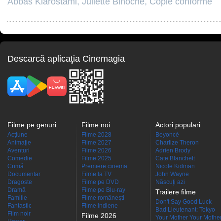
Abbas Kiarostami
,
Juliette Binoche
,
Copie conforme
Descarcă aplicaţia Cinemagia
Filme pe genuri
Filme noi
Actori populari
Acţiune
Filme 2028
Beyoncé
Animaţie
Filme 2027
Charlize Theron
Aventuri
Filme 2026
Adrien Brody
Comedie
Filme 2025
Cate Blanchett
Crimă
Premiere cinema
Nicole Kidman
Documentar
Filme la TV
John Wayne
Dragoste
Filme pe DVD
Născuţi azi
Dramă
Filme pe Blu-ray
Trailere filme
Familie
Filme româneşti
Don't Say Good Luck
Fantastic
Filme indiene
Bad Lieutenant: Tokyo
Film noir
Filme 2026
Your Mother Your Mother 