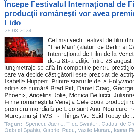
Începe Festivalul Internațional de Fi
producții românești vor avea premi
Lido
26.08.2024
Cel mai vechi festival de
film
din 
"Trei Mari" (alături de Berlin și 
Internațional de Film de la Veneț
de-a 81-a ediție între 28 august
lungmetraje se află în competiție pentru prestigios
care va decide câștigătorii este prezidat de actri
Isabelle Huppert. Printre starurile de la Hollywo
ediție se numără
Brad Pitt
,
Daniel Craig
,
George
Phoenix
,
Angelina Jolie
,
Monica Bellucci
,
Juliann
Filme
românești la Veneția Cele două producții r
premiera mondială pe Lido sunt
Anul Nou care n-
Mureșanu și
TWST - Things We Said Today
de .
Taguri:
Spencer
,
Jackie
,
Tilda Swinton
,
Cadoul de Cr
Gabriel Spahiu
,
Gabriel Radu
,
Vasile Muraru
,
Ioana Fl