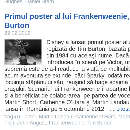
Hughes
,
Daniel Stern
Primul poster al lui Frankenweenie,
Burton
22.02.2012
Disney a lansat primul poster al
regizată de
Tim Burton
, bazată 
din 1984 cu acelaşi nume. Dacă pe
introducea în scenă pe Victor, un
supremă este de a-l readuce la viaţă pe multiubi
acum aventura se extinde, căci Sparky, odată re
locuinţa stăpânului său, reuşind să bage spaima în
oraşului. Scenariul lui
Frankenweenie
îi aparţine 
şi a beneficiat de colaborarea, pe partea de voce
Martin Short
,
Catherine O'Hara
şi
Martin Landau
lansa în România pe 5 octombrie
2012
. ...
citeş
Taguri:
actor
,
Martin Landau
,
Catherine O'Hara
,
Mart
Fish
,
John August
,
Frankenweenie
,
Tim Burton