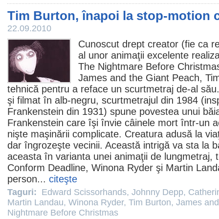
Tim Burton, înapoi la stop-motion
22.09.2010
Cunoscut drept creator (fie ca re
al unor animaţii excelente realiz
The Nightmare Before Christma
James and the Giant Peach
,
Ti
tehnică pentru a reface un scurtmetraj de-al său
şi filmat în alb-negru, scurtmetrajul din 1984 (ins
Frankenstein din 1931) spune povestea unui băi
Frankenstein care îşi învie câinele mort într-un 
nişte maşinării complicate. Creatura adusă la viaţ
dar îngrozeşte vecinii. Această intrigă va sta la
aceasta în varianta unei animaţii de lungmetraj, 
Conform Deadline,
Winona Ryder
şi
Martin Land
person...
citeşte
Taguri:
Edward Scissorhands
,
Johnny Depp
,
Catheri
Martin Landau
,
Winona Ryder
,
Tim Burton
,
James and
Nightmare Before Christmas