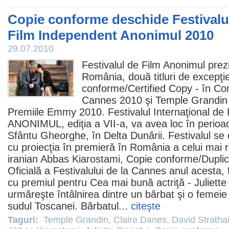
Copie conforme deschide Festivalul
Film Independent Anonimul 2010
29.07.2010
Festivalul de
Film
Anonimul prezi
România, două titluri de excepţi
conforme/
Certified Copy
- în Com
Cannes
2010
şi
Temple Grandin
Premiile
Emmy
2010
. Festivalul Internaţional de
ANONIMUL, ediţia a VII-a, va avea loc în perio
Sfântu Gheorghe, în Delta Dunării. Festivalul se 
cu proiecţia în premieră în România a celui mai 
iranian
Abbas Kiarostami
, Copie conforme/Duplica
Oficială a Festivalului de la Cannes anul acesta,
cu
premiul
pentru Cea mai bună actriţă -
Juliett
urmăreşte întâlnirea dintre un bărbat şi o femeie î
sudul Toscanei. Bărbatul...
citeşte
Taguri:
Temple Grandin
,
Claire Danes
,
David Stratha