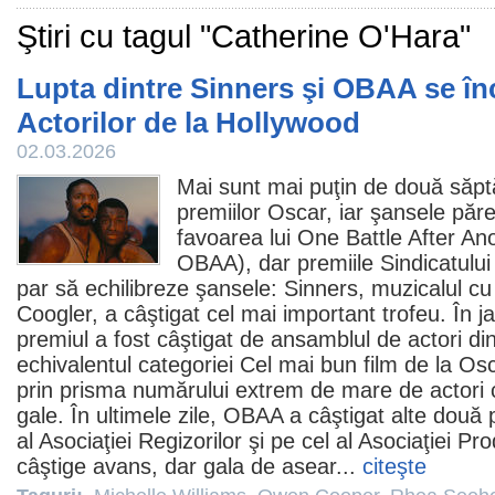
Ştiri cu tagul "Catherine O'Hara"
Lupta dintre Sinners şi OBAA se în
Actorilor de la Hollywood
02.03.2026
Mai sunt mai puţin de două săpt
premiilor
Oscar
, iar şansele păr
favoarea lui
One Battle After An
OBAA), dar
premiile
Sindicatului
par să echilibreze şansele:
Sinners
, muzicalul cu
Coogler
, a câştigat cel mai important trofeu. În j
premiul
a fost câştigat de ansamblul de actori di
echivalentul categoriei Cel mai bun film de la
Osc
prin prisma numărului extrem de mare de actori
gale. În ultimele zile, OBAA a câştigat alte două
al Asociaţiei Regizorilor şi pe cel al Asociaţiei Pr
câştige avans, dar gala de asear...
citeşte