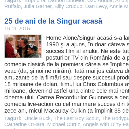
Taguri:
Euphoria
,
Damon Lindelof
,
Uzo Aduba
,
Andri
Ruffalo
,
Julia Garner
,
Billy Crudup
,
Dan Levy
,
Annie M
25 de ani de la Singur acasă
16.11.2015
Home Alone/
Singur acasă
s-a la
1990 şi a ajuns, în doar câteva 
succes
film
al anului. Ne este tut
posturilor TV din România de a
comedie
clasică de la premiera căreia se împlineş
veac (da, şi noi ne mirăm). Iată mai jos câteva de
amuzante de la filmări sau despre succesul produ
18 milioane de dolari,
filmul
lui
Chris Columbus
av
milioane, devenind astfel una dintre cele mai renta
cinema
-ului. Cartea Recordurilor Guinness a de
comedia live-action cu cel mai mare succes din t
zece ani, micul
Macaulay Culkin
(a împlinit 35 de
Taguri:
Uncle Buck
,
The Last Boy Scout
,
The Bodygu
Catherine O'Hara
,
Michael Curtiz
,
Angels with Dirty F