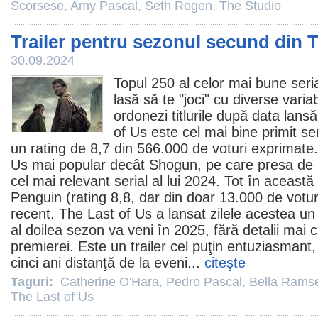
Scorsese
,
Amy Pascal
,
Seth Rogen
,
The Studio
Trailer pentru sezonul secund din 
30.09.2024
Topul 250 al celor mai bune ser
lasă să te "joci" cu diverse vari
ordonezi titlurile după data lans
of Us
este cel mai bine primit seri
un rating de 8,7 din 566.000 de voturi exprimate
Us mai popular decât
Shogun
, pe
care presa de s
cel mai relevant serial al lui 2024
. Tot în această
Penguin
(rating 8,8, dar din doar 13.000 de votu
recent
. The Last of Us a lansat zilele acestea un
al doilea sezon va veni în 2025, fără detalii mai 
premierei. Este un trailer cel puţin entuziasmant
cinci ani distanţă de la eveni...
citeşte
Taguri:
Catherine O'Hara
,
Pedro Pascal
,
Bella Rams
The Last of Us