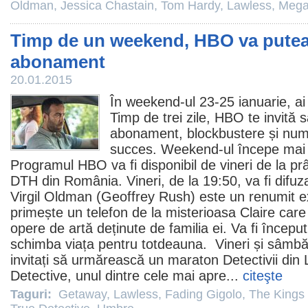
Oldman
,
Jessica Chastain
,
Tom Hardy
,
Lawless
,
Mega
Timp de un weekend, HBO va putea f
abonament
20.01.2015
În weekend-ul 23-25 ianuarie, ai 
Timp de trei zile, HBO te invită 
abonament, blockbustere și num
succes. Weekend-ul începe mai
Programul HBO va fi disponibil de vineri de la pr
DTH din România. Vineri, de la 19:50, va fi difuz
Virgil Oldman (Geoffrey Rush) este un renumit exp
primește un telefon de la misterioasa Claire care
opere de artă deținute de familia ei. Va fi începutu
schimba viața pentru totdeauna. Vineri și sâmbătă
invitați să urmărească un maraton
Detectivii din
Detective, unul dintre cele mai apre...
citeşte
Taguri:
Getaway
,
Lawless
,
Fading Gigolo
,
The Kings