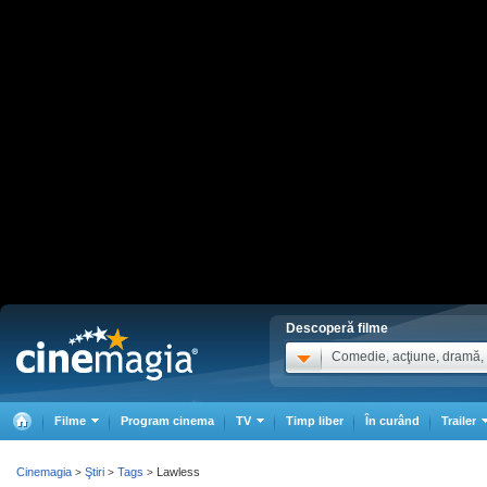
Descoperă filme
Comedie, acţiune, dramă, .
Filme
Program cinema
TV
Timp liber
În curând
Trailer
Cinemagia
Ştiri
Tags
Lawless
>
>
>