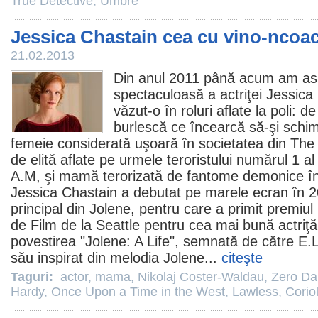
True Detective
,
Umbre
Jessica Chastain cea cu vino-ncoa
21.02.2013
Din anul
2011
până acum am asist
spectaculoasă a actriţei
Jessica
văzut-o în roluri aflate la poli: 
burlescă ce încearcă să-şi schi
femeie considerată uşoară în societatea din
The
de elită aflate pe urmele teroristului numărul 1 al
A.M, şi mamă terorizată de fantome demonice î
Jessica Chastain a debutat pe marele ecran în 2
principal din
Jolene
, pentru care a primit
premiul
de
Film
de la Seattle pentru cea mai bună actriţ
povestirea "Jolene: A Life", semnată de către E.L
său inspirat din melodia Jolene...
citeşte
Taguri:
actor
,
mama
,
Nikolaj Coster-Waldau
,
Zero Dar
Hardy
,
Once Upon a Time in the West
,
Lawless
,
Corio