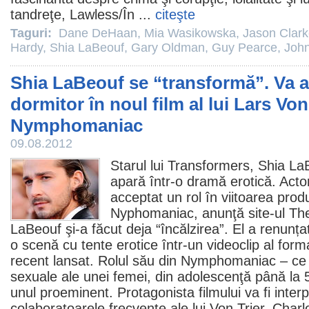
tandreţe, Lawless/
În
...
citeşte
Taguri:
Dane DeHaan
,
Mia Wasikowska
,
Jason Clar
Hardy
,
Shia LaBeouf
,
Gary Oldman
,
Guy Pearce
,
John
Shia LaBeouf se “transformă”. Va a
dormitor în noul film al lui Lars Von 
Nymphomaniac
09.08.2012
Starul lui Transformers,
Shia La
apară într-o dramă erotică. Acto
acceptat un rol în viitoarea produ
Nyphomaniac, anunţă site-ul Th
LaBeouf şi-a făcut deja “încălzirea”. El a renunț
o scenă cu tente erotice într-un videoclip al form
recent lansat. Rolul său din Nymphomaniac – ce
sexuale ale unei femei, din adolescenţă până la 5
unul proeminent. Protagonista filmului va fi inter
colaboratoarele frecvente ale lui Von Trier,
Charl