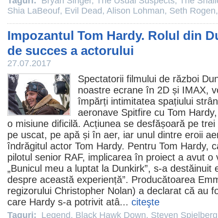
Taguri:
Bryan Singer
,
The Usual Suspects
,
The Shal
Shia LaBeouf
,
Evil Dead
,
Alison Lohman
,
Seth Rogen
Impozantul Tom Hardy. Rolul din Du
de succes a actorului
27.07.2017
Spectatorii filmului de război
Dun
noastre ecrane în 2D și IMAX, 
împărți intimitatea spațiului strâ
aeronave Spitfire cu
Tom Hardy
o misiune dificilă. Acțiunea se desfășoară pe trei 
pe uscat, pe apă și în aer, iar unul dintre eroii ae
îndrăgitul actor Tom Hardy. Pentru Tom Hardy, car
pilotul senior RAF, implicarea în proiect a avut o
„Bunicul meu a luptat la Dunkirk”, s-a destăinuit e
despre această experiență”. Producătoarea Emm
regizorului
Christopher Nolan
) a declarat că au f
care Hardy s-a potrivit atâ...
citeşte
Taguri:
Legend
,
Black Hawk Down
,
Steven Spielberg