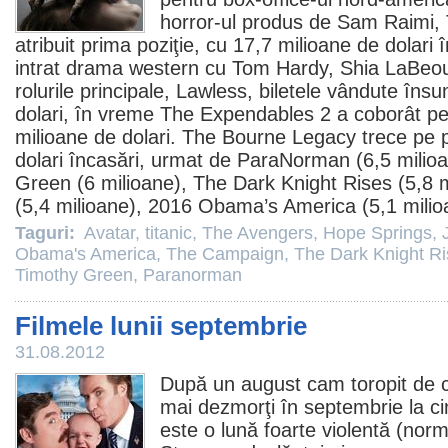
horror
-ul produs de
Sam Raimi
,
atribuit prima poziţie, cu 17,7 milioane de dolari 
intrat drama western cu
Tom Hardy
,
Shia LaBeo
rolurile principale,
Lawless
, biletele vândute îns
dolari, în vreme
The Expendables 2
a coborât pe 
milioane de dolari.
The Bourne Legacy
trece pe p
dolari încasări, urmat de
ParaNorman
(6,5 milio
Green (6 milioane),
The Dark Knight Rises
(5,8 m
(5,4 milioane), 2016 Obama’s America (5,1 milio
Taguri:
Avatar
,
titanic
,
The Avengers
,
Hope Springs
,
Obama's America
,
The Campaign
,
The Dark Knight R
Timothy Green
,
Paranorman
Filmele lunii septembrie
31.08.2012
După un august cam toropit de că
mai dezmorţi în septembrie la
c
este o lună foarte violentă (no