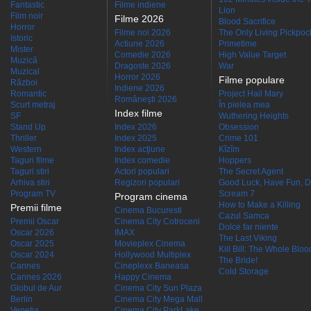
Fantastic
Filme indiene
Lion
Film noir
Filme 2026
Blood Sacrifice
Horror
Filme noi 2026
The Only Living Pickpocke
Istoric
Actiune 2026
Primetime
Mister
Comedie 2026
High Value Target
Muzică
Dragoste 2026
War
Muzical
Horror 2026
Filme populare
Război
Indiene 2026
Romantic
Project Hail Mary
Româneşti 2026
Scurt metraj
În pielea mea
Index filme
SF
Wuthering Heights
Stand Up
Index 2026
Obsession
Thriller
Index 2025
Crime 101
Western
Index acţiune
Kîzîm
Taguri filme
Index comedie
Hoppers
Taguri stiri
Actori populari
The Secret Agent
Arhiva stiri
Regizori populari
Good Luck, Have Fun, D
Program TV
Scream 7
Program cinema
How to Make a Killing
Premii filme
Cinema Bucuresti
Cazul Samca
Premii Oscar
Cinema City Cotroceni
Dolce far niente
Oscar 2026
IMAX
The Last Viking
Oscar 2025
Movieplex Cinema
Kill Bill: The Whole Blood
Oscar 2024
Hollywood Multiplex
The Bride!
Cannes
Cineplexx Baneasa
Cold Storage
Cannes 2026
Happy Cinema
Globul de Aur
Cinema City Sun Plaza
Berlin
Cinema City Mega Mall
Venetia
Cinema City ParkLake