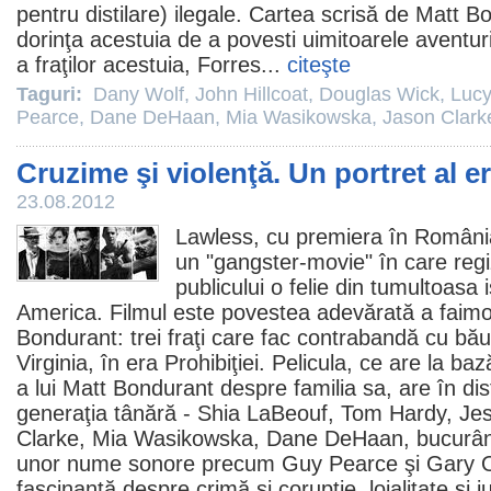
pentru distilare) ilegale. Cartea scrisă de Matt B
dorinţa acestuia de a povesti uimitoarele aventuri
a fraţilor acestuia, Forres...
citeşte
Taguri:
Dany Wolf
,
John Hillcoat
,
Douglas Wick
,
Lucy
Pearce
,
Dane DeHaan
,
Mia Wasikowska
,
Jason Clark
Cruzime şi violenţă. Un portret al e
23.08.2012
Lawless
, cu premiera în Români
un "gangster-movie" în care reg
publicului o felie din tumultoasa i
America.
Filmul
este povestea adevărată a faimoş
Bondurant: trei fraţi care fac contrabandă cu băut
Virginia, în era Prohibiţiei. Pelicula, ce are la baz
a lui Matt Bondurant despre familia sa, are în dis
generaţia tânără -
Shia LaBeouf
,
Tom Hardy
,
Jes
Clarke
,
Mia Wasikowska
,
Dane DeHaan
, bucurâ
unor nume sonore precum
Guy Pearce
şi
Gary 
fascinantă despre crimă şi corupţie, loialitate şi iu