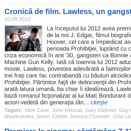
Cronică de film. Lawless, un gangst
10.09.2012
La începutul lui
2012
avea premi
de la noi
J. Edgar
,
filmul
biograf
Hoover, cel care a împiedicat as
perioada Prohibiţiei, luptând cu c
criza economică în anii '30, gangsteri ca Bonnie &
Machine Gun Kelly. Iată că toamna lui
2012
aduc
movie, Lawless, povestea adevărată a faimoşilor
trei fraţi care fac contrabandă cu băuturi alcoolice
Prohibiţiei. Părtinitor faţă de delincvenţii din Proh
arată latura umană, ba chiar îi idealizează, Lawl
bază romanul ficţionalizat al lui Matt Bondurant d
actori-vedetă din generaţia tân...
citeşte
Taguri:
Nick Cave
,
John Hillcoat
,
Gary Oldman
,
Guy 
Wasikowska
,
Jason Clarke
,
Jessica Chastain
,
Shia La