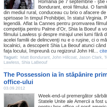
România pe 7 septembrie - ştie d
Bondurant, eroii filmului. O famil
din mediul rural, conduceau cu brio o afacere de d
spirtoase în timpul Prohibiţiei, în statul Virginia.
legendă. Aflat la Cannes pentru promvarea filmulu
competiţia pentru Palme d'Or, Shia la Boeuf a vo
filmului
Lawless
şi despre mirajul unei lumi fără d
acelei familii de delincvenţi nu e o ruşine, ci o m
localnici, a descoperit Shia La Beouf atunci când 
faţa locului, împreună cu regizorul John Hil...
cit
Taguri:
Matt Bondurant
,
John Hillcoat
,
Jason Clark
,
T
Lawless
,
Shia LaBeouf
The Possession ia în stăpânire prim
office-ului
03.09.2012
Week-end-ul premergător sărbător
Statele Unite ale Amercii a fost unu
pentru box-office-ul nord-ameri