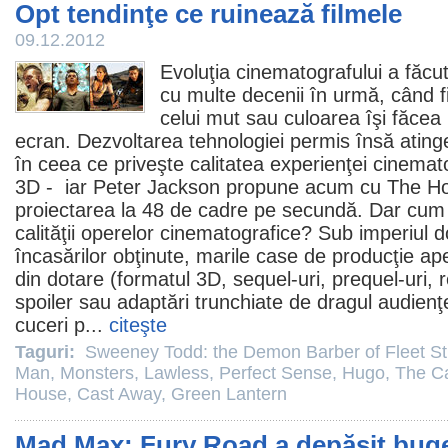
Opt tendinţe ce ruinează filmele
09.12.2012
Evoluţia cinematografului a făcut 
cu multe decenii în urmă, când
f
celui mut sau culoarea îşi făcea 
ecran. Dezvoltarea tehnologiei permis însă ating
în ceea ce priveşte calitatea experienţei cinemat
3D - iar
Peter Jackson
propune acum cu The Hobb
proiectarea la 48 de cadre pe secundă. Dar cum s
calităţii operelor cinematografice? Sub imperiul 
încasărilor obţinute, marile case de producţie apel
din dotare (formatul 3D, sequel-uri, prequel-uri, r
spoiler sau adaptări trunchiate de dragul audienţe
cuceri p...
citeşte
Taguri:
Sweeney Todd: the Demon Barber of Fleet St
Man
,
Monsters
,
Lawless
,
Perfect Sense
,
Hugo
,
The Ca
House
,
Cast Away
,
Green Lantern
Mad Max: Fury Road a depăşit buget