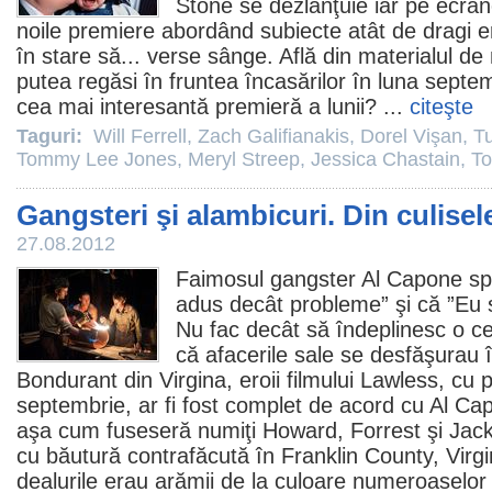
Stone
se dezlănţuie iar pe ecran
noile premiere abordând subiecte atât de dragi er
în stare să... verse sânge. Află din materialul de
putea regăsi în fruntea încasărilor în luna septe
cea mai interesantă premieră a lunii? ...
citeşte
Taguri:
Will Ferrell
,
Zach Galifianakis
,
Dorel Vişan
,
Tu
Tommy Lee Jones
,
Meryl Streep
,
Jessica Chastain
,
T
Gangsteri şi alambicuri. Din culisel
27.08.2012
Faimosul gangster Al Capone spu
adus decât probleme” şi că ”Eu s
Nu fac decât să îndeplinesc o ce
că afacerile sale se desfăşurau în
Bondurant din Virgina, eroii filmului
Lawless
, cu 
septembrie, ar fi fost complet de acord cu Al Cap
aşa cum fuseseră numiţi Howard, Forrest şi Jac
cu băutură contrafăcută în Franklin County, Virgi
dealurile erau arămii de la culoare numeroaselor