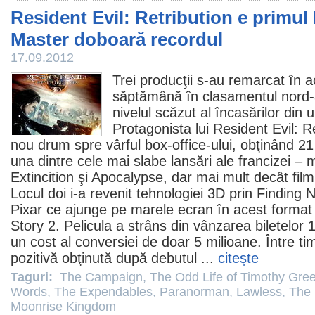
Resident Evil: Retribution e primul 
Master doboară recordul
17.09.2012
Trei producţii s-au remarcat în a
săptămână în clasamentul nord-
nivelul scăzut al încasărilor din 
Protagonista lui
Resident Evil: R
nou drum spre vârful box-office-ului, obţinând 21
una dintre cele mai slabe lansări ale francizei – m
Extincition şi Apocalypse, dar mai mult decât
film
Locul doi i-a revenit tehnologiei 3D prin
Finding 
Pixar ce ajunge pe marele ecran în acest format
Story 2
. Pelicula a strâns din vânzarea biletelor 1
un cost al conversiei de doar 5 milioane. Între tim
pozitivă obţinută după debutul ...
citeşte
Taguri:
The Campaign
,
The Odd Life of Timothy Gre
Words
,
The Expendables
,
Paranorman
,
Lawless
,
The 
Moonrise Kingdom