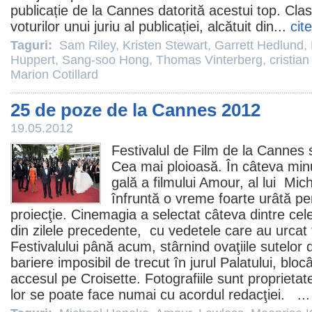
publicație de la Cannes datorită acestui top. Cl
voturilor unui juriu al publicației, alcătuit din...
cit
Taguri:
Sam Riley
,
Kristen Stewart
,
Garrett Hedlund
,
Huppert
,
Sang-soo Hong
,
Thomas Vinterberg
,
cristia
Marion Cotillard
25 de poze de la Cannes 2012
19.05.2012
Festivalul de
Film
de la Cannes se
Cea mai ploioasă. În câteva min
gală a filmului
Amour
, al lui
Mic
înfruntă o vreme foarte urâtă pen
proiecţie. Cinemagia a selectat câteva dintre ce
din zilele precedente, cu vedetele care au urcat t
Festivalului până acum, stârnind ovaţiile sutelor
bariere imposibil de trecut în jurul Palatului, blo
accesul pe Croisette. Fotografiile sunt proprieta
lor se poate face numai cu acordul redacţiei. ..