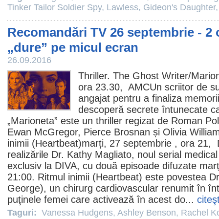
Tinker Tailor Soldier Spy
,
Lawless
,
Gideon's Daughter
Recomandări TV 26 septembrie - 2 
„dure” pe micul ecran
26.09.2016
Thriller.
The Ghost Writer
/Mario
ora 23.30, AMCUn scriitor de su
angajat pentru a finaliza memorii
descoperă secrete întunecate care
„Marioneta” este un thriller regizat de Roman Pol
Ewan McGregor
,
Pierce Brosnan
și
Olivia Willia
inimii
(Heartbeat)marți, 27 septembrie , ora 21, D
realizările Dr. Kathy Magliato, noul serial medic
exclusiv la DIVA, cu două episoade difuzate marț
21:00. Ritmul inimii (Heartbeat) este povestea Dr
George
), un chirurg cardiovascular renumit în în
puţinele femei care activează în acest do...
citeş
Taguri:
Vanessa Hudgens
,
Ashley Benson
,
Rachel K