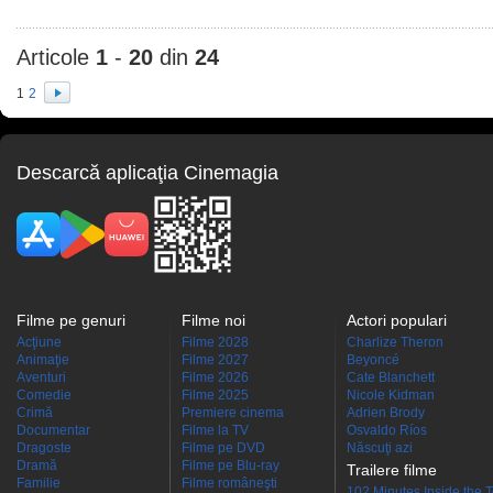
Articole
1
-
20
din
24
1
2
Descarcă aplicaţia Cinemagia
Filme pe genuri
Filme noi
Actori populari
Acţiune
Filme 2028
Charlize Theron
Animaţie
Filme 2027
Beyoncé
Aventuri
Filme 2026
Cate Blanchett
Comedie
Filme 2025
Nicole Kidman
Crimă
Premiere cinema
Adrien Brody
Documentar
Filme la TV
Osvaldo Ríos
Dragoste
Filme pe DVD
Născuţi azi
Dramă
Filme pe Blu-ray
Trailere filme
Familie
Filme româneşti
102 Minutes Inside the 