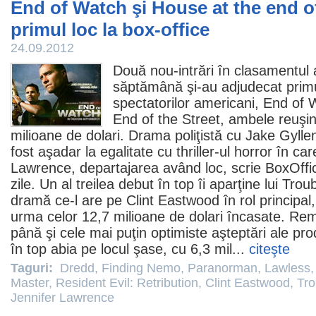
End of Watch şi House at the end of
primul loc la box-office
24.09.2012
Două nou-intrări în clasamentul a
săptămână şi-au adjudecat primul
spectatorilor americani,
End of 
End of the Street
, ambele reuşin
milioane de dolari. Drama poliţistă cu
Jake Gylle
fost aşadar la egalitate cu thriller-ul
horror
în car
Lawrence
, departajarea având loc, scrie BoxOffi
zile. Un al treilea debut în top îi aparţine lui
Troub
dramă ce-l are pe
Clint Eastwood
în rol principal
urma celor 12,7 milioane de dolari încasate. Re
până şi cele mai puţin optimiste aşteptări ale prod
în top abia pe locul şase, cu 6,3 mil...
citeşte
Taguri:
Dredd
,
Finding Nemo
,
Paranorman
,
Lawless
Master
,
Resident Evil: Retribution
,
Clint Eastwood
,
Tro
Jennifer Lawrence