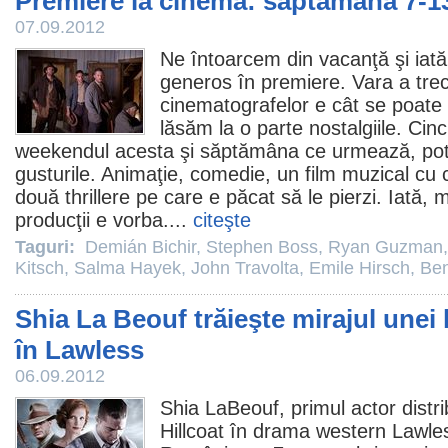
Premiere la cinema: săptămâna 7-1
07.09.2012
Ne întoarcem din vacanţă şi ia
generos în premiere. Vara a trec
cinematografelor e cât se poate
lăsăm la o parte nostalgiile. Ci
weekendul acesta şi săptămâna ce urmează, potr
gusturile. Animaţie,
comedie
, un
film
muzical cu c
două thrillere pe care e păcat să le pierzi. Iată, 
producţii e vorba....
citeşte
Taguri:
Demián Bichir
,
Stephen Boss
,
Ryan Guzman
Kitsch
,
Salma Hayek
,
John Travolta
,
Emile Hirsch
,
Ben
Shia La Beouf trăieşte mirajul unei 
în Lawless
06.09.2012
Shia LaBeouf
, primul actor distr
Hillcoat
în drama western
Lawle