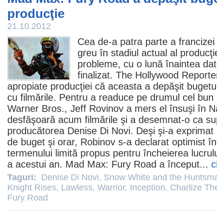
producţie
21.10.2012
Cea de-a patra parte a francize
greu în stadiul actual al producţ
probleme, cu o lună înaintea date
finalizat. The Hollywood Reporter
apropiate producţiei că aceasta a depăşit bugetul
cu filmările. Pentru a readuce pe drumul cel bun 
Warner Bros., Jeff Rovinov a mers el însuşi în 
desfăşoară acum filmările şi a desemnat-o ca s
producătorea
Denise Di Novi
. Deşi şi-a exprimat 
de buget şi orar, Robinov s-a declarat optimist în 
termenului limită propus pentru încheierea lucrul
a acestui an.
Mad Max: Fury Road
a început...
c
Taguri:
Denise Di Novi
,
Snow White and the Huntsm
Knight Rises
,
Lawless
,
Warrior
,
Inception
,
Charlize Th
Fury Road