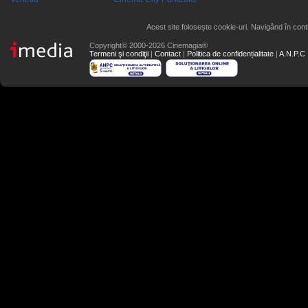
Acest site folosește cookie-uri. Navigând în conti
Copyright© 2000-2026 Cinemagia®
Termeni şi condiţii
|
Contact
|
Politica de confidențialitate
|
A.N.P.C