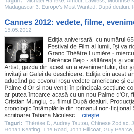
Taguri:
Michael Haneke
,
Amour
,
Lawless
,
Moonrise 
Madagascar 3: Europe's Most Wanted
,
După dealuri
,
Cannes 2012: vedete, filme, evenim
15.05.2012
Ediţia aniversară, cu numărul 65
Festival de
Film
al lumii, îşi va r
Grand Théâtre Lumière - miercuri,
Bérénice Bejo
- săltăreaţa şi vo
Artist
, gazda din acest an a evenimentului, dar ş
invitaţi ai Galei de deschidere. Ediţia din acest a
aducând pe covorul roşu vedete americane şi eur
Palme d'Or şi nou veniţi în principala secţiune c
ar putea întoarce acasă cu un nou Palme d'Or, f
Cristian Mungiu, cu
filmul
După dealuri. Producţi
cronologic întâmplările din romanul non-ficţional
scriitoarei Tatiana Niculesc...
citeşte
Taguri:
Thérèse D
,
Audrey Tautou
,
Chinese Zodiac
,
J
Ronan Keating
,
The Road
,
John Hillcoat
,
Guy Pearce