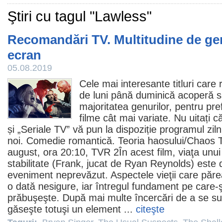
Ştiri cu tagul "Lawless"
Recomandări TV. Multitudine de ge
ecran
05.08.2019
Cele mai interesante titluri care
de luni până duminică acoperă
majoritatea genurilor, pentru pre
filme
cât mai variate. Nu uitați că
și „
Seriale TV
” vă pun la dispoziție
programul ziln
noi.
Comedie
romantică.
Teoria haosului
/Chaos T
august, ora 20:10, TVR 2În acest
film
, viaţa unu
stabilitate (Frank, jucat de
Ryan Reynolds
) este
eveniment neprevăzut. Aspectele vieţii care părea
o dată nesigure, iar întregul fundament pe care-
prăbuşeşte. După mai multe încercări de a se su
găseşte totuşi un element ...
citeşte