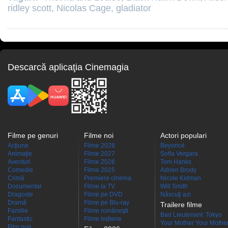
ridley scott
,
Nicolas Cage
,
gladiator
Descarcă aplicaţia Cinemagia
Filme pe genuri
Filme noi
Actori populari
Acţiune
Filme 2028
Beyoncé
Animaţie
Filme 2027
Sofía Vergara
Aventuri
Filme 2026
Tom Hanks
Comedie
Filme 2025
Adrien Brody
Crimă
Premiere cinema
Nicole Kidman
Documentar
Filme la TV
Will Smith
Dragoste
Filme pe DVD
Născuţi azi
Dramă
Filme pe Blu-ray
Trailere filme
Familie
Filme româneşti
Bad Lieutenant: Tokyo
Fantastic
Filme indiene
Your Mother Your Mother 
Film noir