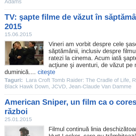
Adams
TV: şapte filme de văzut în săptămâ
2015
15.06.2015
Vineri am vorbit despre
cele şas
săptămânii
, inclusiv despre
filmu
ratezi la
cinema
. Acum iată şap
acţiune şi aventuri, de văzut pe
duminică....
citeşte
Taguri:
Lara Croft Tomb Raider: The Cradle of Life
,
R
Black Hawk Down
,
JCVD
,
Jean-Claude Van Damme
American Sniper, un film ca o cor
război
25.01.2015
Filmul
continuă linia deschizăto