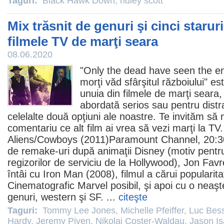
Taguri:
Black Hawk Down
,
ridley scott
Mix trăsnit de genuri şi cinci starur
filmele TV de marţi seara
08.06.2020
"Only the dead have seen the en
morţi văd sfârşitul războiului" es
unuia din
filmele
de marţi seara, 
abordată serios sau pentru distra
celelalte două opţiuni ale noastre. Te invităm să 
comentariu ce alt
film
ai vrea să vezi marţi la TV
Aliens/
Cowboys
(
2011
)Paramount Channel, 20:3
de remake-uri după animaţii Disney (motiv pentr
regizorilor de serviciu de la Hollywood
),
Jon Favr
întâi cu
Iron Man
(2008),
filmul
a cărui popularita
Cinematografic Marvel posibil, şi apoi cu o neaş
genuri, western şi SF. ...
citeşte
Taguri:
Tommy Lee Jones
,
Michelle Pfeiffer
,
Luc Bes
Hardy
,
Jeremy Piven
,
Nikolaj Coster-Waldau
,
Jason I