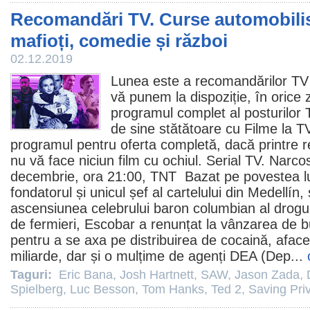
Recomandări TV. Curse automobilist
mafioți, comedie și război
02.12.2019
Lunea este a recomandărilor TV
vă punem la dispoziție, în orice 
programul complet al posturilor T
de sine stătătoare cu
Filme la T
programul pentru oferta completă, dacă printre 
nu vă face niciun
film
cu ochiul. Serial TV.
Narco
decembrie, ora 21:00, TNT Bazat pe povestea lu
fondatorul și unicul șef al cartelului din Medellín,
ascensiunea celebrului baron columbian al droguri
de fermieri, Escobar a renunțat la vânzarea de bu
pentru a se axa pe distribuirea de cocaină, aface
miliarde, dar și o mulțime de agenți DEA (Dep...
Taguri:
Eric Bana
,
Josh Hartnett
,
SAW
,
Jason Zada
,
Spielberg
,
Luc Besson
,
Tom Hanks
,
Ted 2
,
Saving Pri