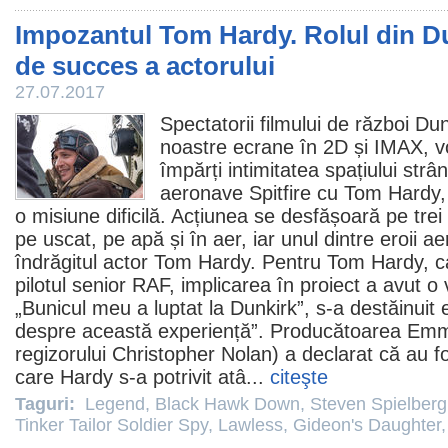
Impozantul Tom Hardy. Rolul din Du
de succes a actorului
27.07.2017
Spectatorii filmului de război
Dun
noastre ecrane în 2D și IMAX, 
împărți intimitatea spațiului strâ
aeronave Spitfire cu
Tom Hardy
o misiune dificilă. Acțiunea se desfășoară pe trei 
pe uscat, pe apă și în aer, iar unul dintre eroii ae
îndrăgitul actor Tom Hardy. Pentru Tom Hardy, car
pilotul senior RAF, implicarea în proiect a avut o
„Bunicul meu a luptat la Dunkirk”, s-a destăinuit e
despre această experiență”. Producătoarea Emm
regizorului
Christopher Nolan
) a declarat că au f
care Hardy s-a potrivit atâ...
citeşte
Taguri:
Legend
,
Black Hawk Down
,
Steven Spielberg
Tinker Tailor Soldier Spy
,
Lawless
,
Gideon's Daughter