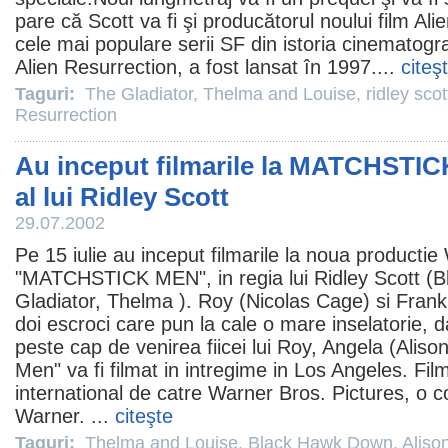
pare că Scott va fi şi producătorul noului
film
Alie
cele mai populare serii SF din istoria cinematogra
Alien Resurrection
, a fost lansat în 1997....
citeş
Taguri:
The Gladiator
,
Thelma and Louise
,
ridley scot
Resurrection
Au inceput filmarile la MATCHSTIC
al lui Ridley Scott
29.07.2002
Pe 15 iulie au inceput filmarile la noua producti
"MATCHSTICK MEN", in regia lui
Ridley Scott
(
B
Gladiator
,
Thelma
). Roy (
Nicolas Cage
) si Frank
doi escroci care pun la cale o mare inselatorie, d
peste cap de venirea fiicei lui Roy, Angela (
Aliso
Men" va fi filmat in intregime in Los Angeles.
Fil
international de catre Warner Bros. Pictures, o
Warner. ...
citeşte
Taguri:
Thelma and Louise
,
Black Hawk Down
,
Aliso