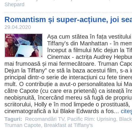
Shepard
Romantism și super-acțiune, joi sea
29.04.2020
Așa cum stătea în fața vestitului
Tiffany's din Manhattan - în me
început a filmului
Mic dejun la Ti
Cinemax - actrița Audrey Hepbur
mai frumoasă și mai fermecătoare.
Truman Cap
Dejun la Tiffany” ce stă la baza acestui
film
, s-a 
principal dintr-o serie de interacțiuni cu fete tine
mult. O contribuție a avut-o personalitatea lui M
către Capote (cu care era prietenă) ca isteață îns
neobișnuită, încercând mereu să fugă de propriul
scriitorului, Holly e în mod limpede o prostituată
cinematografică a lui Blake Edwards a fos...
cite
Taguri:
Recomandări TV
,
Pacific Rim: Uprising
,
Blac
Truman Capote
,
Breakfast at Tiffany's