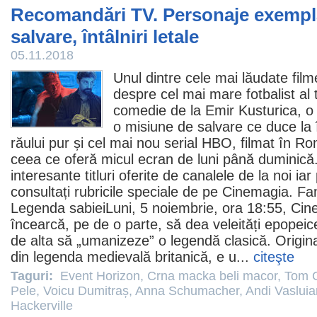
Recomandări TV. Personaje exempla
salvare, întâlniri letale
05.11.2018
Unul dintre cele mai lăudate
film
despre cel mai mare fotbalist al t
comedie
de la Emir Kusturica, o 
o misiune de salvare ce duce la 
răului pur și cel mai nou serial HBO, filmat în R
ceea ce oferă micul ecran de luni până duminică.
interesante titluri oferite de canalele de la noi ia
consultați rubricile speciale de pe Cinemagia. F
Legenda sabiei
Luni, 5 noiembrie, ora 18:55, C
încearcă, pe de o parte, să dea veleități epopeice
de alta să „umanizeze” o legendă clasică. Origin
din legenda medievală britanică, e u...
citeşte
Taguri:
Event Horizon
,
Crna macka beli macor
,
Tom C
Pele
,
Voicu Dumitraș
,
Anna Schumacher
,
Andi Vaslui
Hackerville