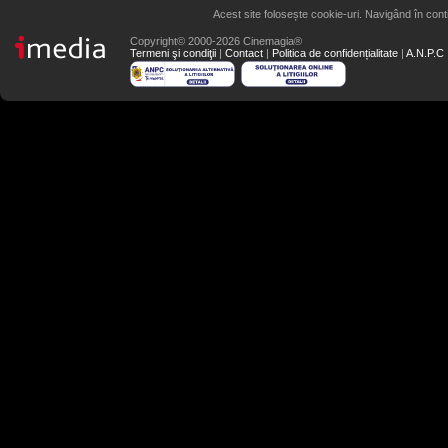
Acest site folosește cookie-uri. Navigând în conti
Copyright© 2000-2026 Cinemagia®
Termeni şi condiţii
|
Contact
|
Politica de confidențialitate
|
A.N.P.C