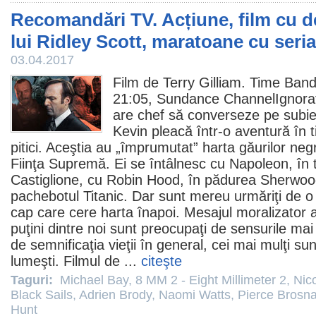
Recomandări TV. Acțiune, film cu d
lui Ridley Scott, maratoane cu seria
03.04.2017
Film
de
Terry Gilliam
.
Time Band
21:05, Sundance ChannelIgnorat 
are chef să converseze pe subiect
Kevin pleacă într-o aventură în
pitici. Aceştia au „împrumutat” harta găurilor neg
Fiinţa Supremă. Ei se întâlnesc cu Napoleon, în t
Castiglione, cu Robin Hood, în pădurea Sherwood
pachebotul Titanic. Dar sunt mereu urmăriţi de o
cap care cere harta înapoi. Mesajul moralizator a
puţini dintre noi sunt preocupaţi de sensurile mai î
de semnificaţia vieţii în general, cei mai mulţi sun
lumeşti.
Filmul
de ...
citeşte
Taguri:
Michael Bay
,
8 MM 2 - Eight Millimeter 2
,
Nic
Black Sails
,
Adrien Brody
,
Naomi Watts
,
Pierce Brosn
Hunt