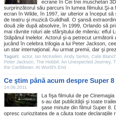
ecrane în
Cei trei muschetari
3D 
surprinzătorul său parcurs în lumea filmului.Şi-a
ecran în
Wilde
, în 1997, iar ulterior a început să
de teatru şi muzică Guildhall. O şansă extraordin
două zile după absolvire, în 1999, Orlando să pr
mai râvnite roluri ale sfârşitului de mileniu: elful L
Stăpânul Inelelor. Actorul şi-a petrecut următorii 
jucând în celebra trilogia a lui
Peter Jackson
, ce
un star internaţional. Au urmat
premii
, dar şi pre
Taguri:
actor
,
Ian McKellen
,
Andy Serkis
,
Cate Blanch
Peter Jackson
,
The Hobbit: An Unexpected Journey
,
T
the Caribbean: At World's End
Ce știm până acum despre Super 8
14.06.2011
La fişa filmului de pe Cinemagia
s-au dat publicităţii şi toate trail
şase minute din
filmul
Super 8
. 
opresc curiozitatea de a căuta toate declaraţiile r