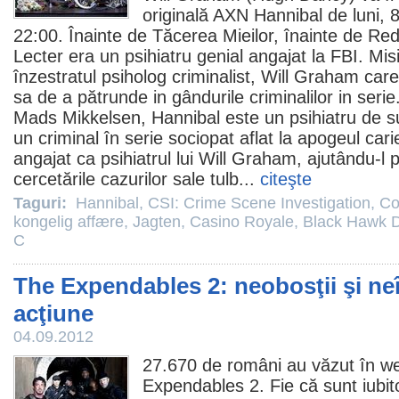
originală AXN Hannibal de luni, 8
22:00. Înainte de Tăcerea Mieilor, înainte de Re
Lecter era un psihiatru genial angajat la FBI. Mis
înzestratul psiholog criminalist, Will Graham care 
sa de a pătrunde in gândurile criminalilor in serie
Mads Mikkelsen, Hannibal este un psihiatru de su
un criminal în serie sociopat aflat la apogeul cari
angajat ca psihiatrul lui Will Graham, ajutându-l 
cercetările cazurilor sale tulb...
citeşte
Taguri:
Hannibal
,
CSI: Crime Scene Investigation
,
Co
kongelig affære
,
Jagten
,
Casino Royale
,
Black Hawk 
C
The Expendables 2: neobosţii şi neî
acţiune
04.09.2012
27.670 de români au văzut în w
Expendables 2. Fie că sunt iubit