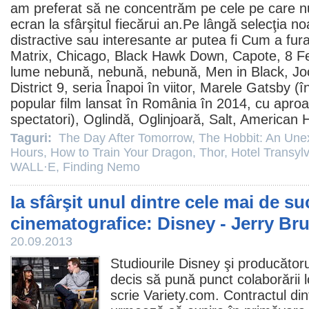
am preferat să ne concentrăm pe cele pe care n
ecran la sfârşitul fiecărui an.Pe lângă selecţia noa
distractive sau interesante ar putea fi
Cum a fura
Matrix
,
Chicago
,
Black Hawk Down
,
Capote
,
8 
lume nebună, nebună, nebună
,
Men in Black
,
Jo
District 9
, seria
Înapoi în viitor
,
Marele Gatsby
(în
popular
film
lansat în România în 2014, cu apro
spectatori),
Oglindă, Oglinjoară
,
Salt
,
American H
Taguri:
The Day After Tomorrow
,
The Hobbit: An Une
Hours
,
How to Train Your Dragon
,
Thor
,
Hotel Transyl
WALL·E
,
Finding Nemo
Ia sfârşit unul dintre cele mai de s
cinematografice: Disney - Jerry Br
20.09.2013
Studiourile Disney şi producător
decis să pună punct colaborării 
scrie Variety.com. Contractul din