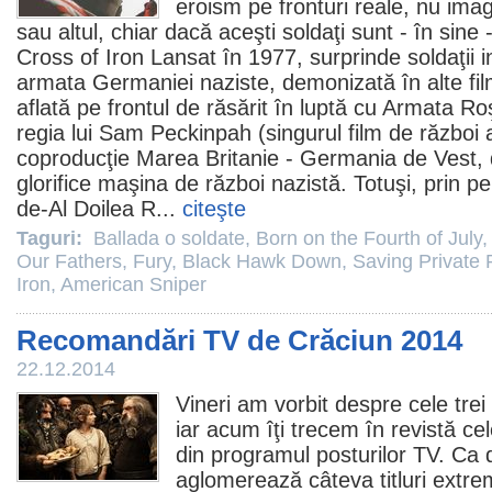
eroism pe fronturi reale, nu ima
sau altul, chiar dacă aceşti soldaţi sunt - în sine 
Cross of Iron Lansat în 1977, surprinde soldaţii 
armata Germaniei naziste, demonizată în alte
fi
aflată pe frontul de răsărit în luptă cu Armata Ro
regia lui Sam Peckinpah (singurul
film
de război al
coproducţie Marea Britanie - Germania de Vest, 
glorifice maşina de război nazistă. Totuşi, prin p
de-Al Doilea R...
citeşte
Taguri:
Ballada o soldate
,
Born on the Fourth of July
Our Fathers
,
Fury
,
Black Hawk Down
,
Saving Private
Iron
,
American Sniper
Recomandări TV de Crăciun 2014
22.12.2014
Vineri am vorbit despre
cele tre
iar acum îţi trecem în revistă c
din programul posturilor TV. Ca 
aglomerează câteva titluri extrem