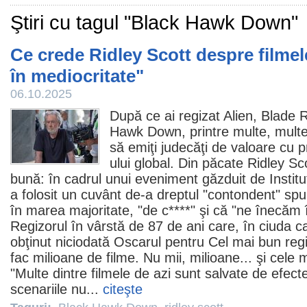
Ştiri cu tagul "Black Hawk Down"
Ce crede Ridley Scott despre filme
în mediocritate"
06.10.2025
După ce ai regizat Alien, Blade 
Hawk Down
, printre multe, multe 
să emiţi judecăţi de valoare cu pr
ului global. Din păcate
Ridley Sc
bună: în cadrul unui eveniment găzduit de Institu
a folosit un cuvânt de-a dreptul "contondent" sp
în marea majoritate, "de c****" şi că "ne înecăm 
Regizorul în vârstă de 87 de ani care, în ciuda car
obţinut niciodată Oscarul pentru Cel mai bun regi
fac milioane de
filme
. Nu mii, milioane... şi cele 
"Multe dintre
filmele
de azi sunt salvate de efecte
scenariile nu...
citeşte