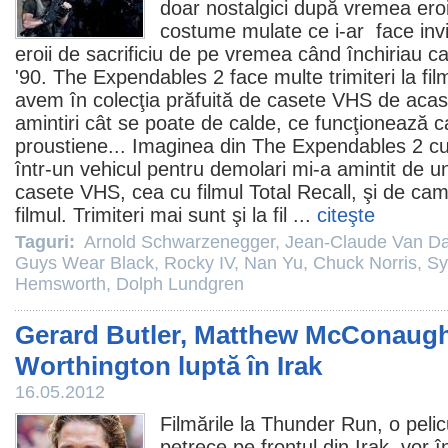
doar nostalgici după vremea eroi
costume mulate ce i-ar face invinc
eroii de sacrificiu de pe vremea când închiriau ca
'90. The Expendables 2 face multe trimiteri la
fil
avem în colecţia prăfuită de casete VHS de acasă
amintiri cât se poate de calde, ce funcţionează
proustiene... Imaginea din The Expendables 2 c
într-un vehicul pentru demolari mi-a amintit de u
casete VHS, cea cu
filmul
Total Recall, şi de ca
filmul. Trimiteri mai sunt şi la
fil
...
citeşte
Taguri:
Arnold Schwarzenegger
,
Jean-Claude Van 
Guys Wear Black
,
Rocky IV
,
Nan Yu
,
Chuck Norris
,
Sy
Hemsworth
,
Dolph Lundgren
Gerard Butler, Matthew McConaug
Worthington luptă în Irak
16.05.2012
Filmările la Thunder Run, o pelic
petrece pe frontul din Irak, vor 