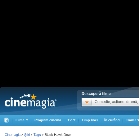
Descoperă filme
Comedie, acţiune, dramă, .
Filme
Program cinema
TV
Timp liber
În curând
Trailer
Cinemagia
Ştiri
Tags
Black Hawk Down
>
>
>