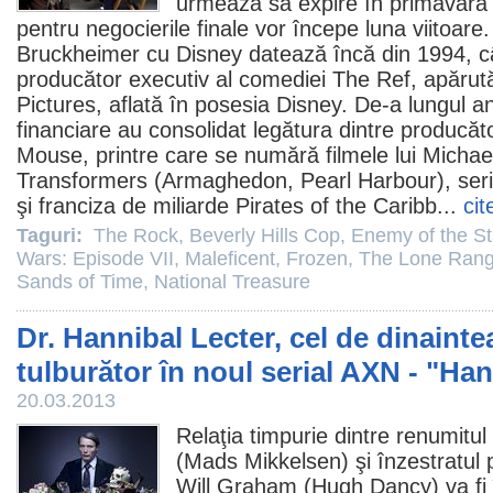
urmează să expire în primăvara lu
pentru negocierile finale vor începe luna viitoare. 
Bruckheimer cu Disney datează încă din 1994, c
producător executiv al comediei The Ref, apăru
Pictures, aflată în posesia Disney. De-a lungul a
financiare au consolidat legătura dintre producăto
Mouse, printre care se numără
filmele
lui
Michae
Transformers
(Armaghedon, Pearl Harbour), ser
şi franciza de miliarde Pirates of the Caribb...
cit
Taguri:
The Rock
,
Beverly Hills Cop
,
Enemy of the St
Wars: Episode VII
,
Maleficent
,
Frozen
,
The Lone Rang
Sands of Time
,
National Treasure
Dr. Hannibal Lecter, cel de dinaintea
tulburător în noul serial AXN - "Han
20.03.2013
Relaţia timpurie dintre renumitul
(
Mads Mikkelsen
) şi înzestratul
Will Graham (
Hugh Dancy
) va f