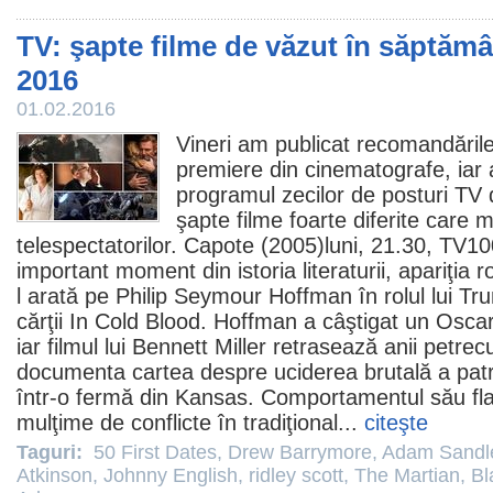
TV: şapte filme de văzut în săptămâ
2016
01.02.2016
Vineri am publicat recomandările
premiere din cinematografe
, iar
programul zecilor de posturi TV 
şapte
filme
foarte diferite care m
telespectatorilor.
Capote
(2005)luni, 21.30, TV
important moment din istoria literaturii, apariţia r
l arată pe
Philip Seymour Hoffman
în rolul lui T
cărţii In Cold Blood. Hoffman a câştigat un
Osca
iar
filmul
lui Bennett Miller retrasează anii petrecu
documenta cartea despre uciderea brutală a patru
într-o fermă din Kansas. Comportamentul său fl
mulţime de conflicte în tradiţional...
citeşte
Taguri:
50 First Dates
,
Drew Barrymore
,
Adam Sandl
Atkinson
,
Johnny English
,
ridley scott
,
The Martian
,
Bl