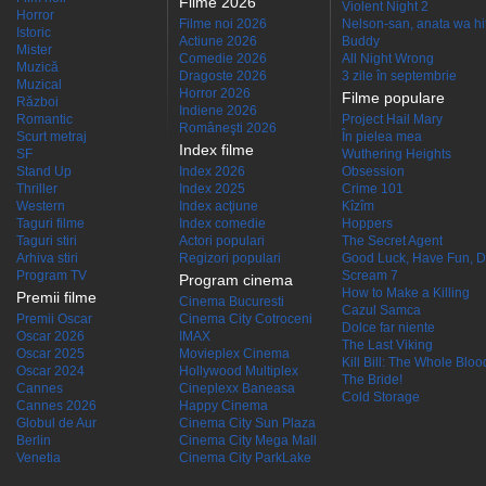
Filme 2026
Violent Night 2
Horror
Filme noi 2026
Nelson-san, anata wa hit
Istoric
Actiune 2026
Buddy
Mister
Comedie 2026
All Night Wrong
Muzică
Dragoste 2026
3 zile în septembrie
Muzical
Horror 2026
Filme populare
Război
Indiene 2026
Romantic
Project Hail Mary
Româneşti 2026
Scurt metraj
În pielea mea
Index filme
SF
Wuthering Heights
Stand Up
Index 2026
Obsession
Thriller
Index 2025
Crime 101
Western
Index acţiune
Kîzîm
Taguri filme
Index comedie
Hoppers
Taguri stiri
Actori populari
The Secret Agent
Arhiva stiri
Regizori populari
Good Luck, Have Fun, D
Program TV
Scream 7
Program cinema
How to Make a Killing
Premii filme
Cinema Bucuresti
Cazul Samca
Premii Oscar
Cinema City Cotroceni
Dolce far niente
Oscar 2026
IMAX
The Last Viking
Oscar 2025
Movieplex Cinema
Kill Bill: The Whole Blood
Oscar 2024
Hollywood Multiplex
The Bride!
Cannes
Cineplexx Baneasa
Cold Storage
Cannes 2026
Happy Cinema
Globul de Aur
Cinema City Sun Plaza
Berlin
Cinema City Mega Mall
Venetia
Cinema City ParkLake