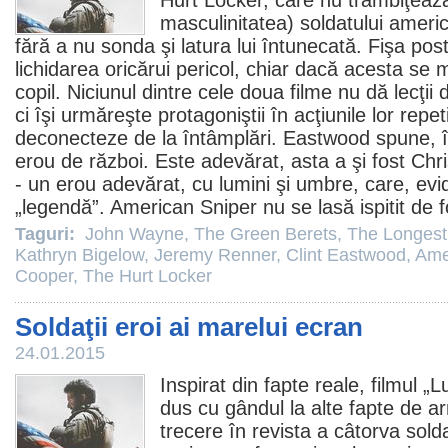
Hurt Locker
, care nu trâmbiţează
masculinitatea) soldatului ameri
fără a nu sonda şi latura lui întunecată. Fişa post
lichidarea oricărui pericol, chiar dacă acesta se 
copil. Niciunul dintre cele doua
filme
nu dă lecţii d
ci îşi urmăreşte protagoniştii în acţiunile lor repeti
deconecteze de la întâmplări. Eastwood spune, 
erou de război. Este adevărat, asta a şi fost Chri
- un erou adevărat, cu lumini şi umbre, care, evide
„legendă”.
American Sniper
nu se lasă ispitit de 
Taguri:
John Wayne
,
The Green Berets
,
The Longest
Kathryn Bigelow
,
Jeremy Renner
,
Clint Eastwood
,
Ame
Cooper
,
The Hurt Locker
Soldaţii eroi ai marelui ecran
24.01.2015
Inspirat din fapte reale,
filmul
„
L
dus cu gândul la alte fapte de 
trecere în revista a câtorva sold