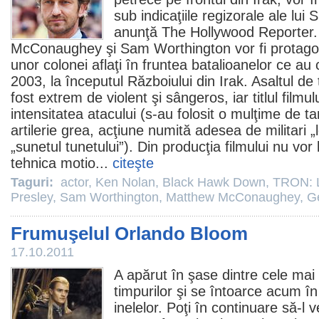
sub indicaţiile regizorale ale lui
S
anunţă The Hollywood Reporter
McConaughey
şi
Sam Worthington
vor fi protagoni
unor colonei aflaţi în fruntea batalioanelor ce au
2003, la începutul Războiului din Irak. Asaltul de 
fost extrem de violent şi sângeros, iar titlul filmu
intensitatea atacului (s-au folosit o mulţime de t
artilerie grea, acţiune numită adesea de militari „
„sunetul tunetului”). Din producţia filmului nu vor 
tehnica motio...
citeşte
Taguri:
actor
,
Ken Nolan
,
Black Hawk Down
,
TRON: 
Presley
,
Sam Worthington
,
Matthew McConaughey
,
Ge
Frumuşelul Orlando Bloom
17.10.2011
A apărut în şase dintre cele ma
timpurilor şi se întoarce acum î
inelelor. Poţi în continuare să-l 