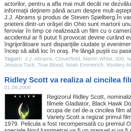
actorilor, pentru a afla mai mult decât ne dezvălu
informaţii deţinem până acum despre mult-aştepta
J.J. Abrams
şi produs de
Steven Spielberg
.În va
prieteni dintr-un orăşel din Ohio sunt martorii unu
feroviar în timp ce realizează un
film
cu o cameră
accidentul ar fi putut fi provocat devine curând e
îngrijorătoare sunt dispariţiile ciudate şi evenime
încep să aibă loc în oraş. Pe lângă puştii cu pasi
Taguri:
J.J. Abrams
,
Cloverfield
,
Martin Whist
,
300
,
W
Jessica Tuck
,
True Blood
,
Noah Emmerich
,
Mystery A
Ridley Scott va realiza al cincilea fi
01.08.2009
Regizorul
Ridley Scott
, nominali
filmele
Gladiator,
Black Hawk D
ocupa de cel de-a cincilea
film
al
Variety.Scott a regizat primul
fil
1979. Pelicula a fost recompensată cu
premiul
O
speciale.Noul lungmetraj va fi un prequel şi va fi