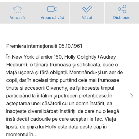
Votează
Vreau să văd
Văzut
Distribuie
Premiera internațională 05.10.1961
În New York-ul anilor '60, Holly Golightly (Audrey
Hepburn), o tânără frumoasă și sofisticată, duce o
viață ușoară și fără obligații. Menținându-și un aer de
copil, dar în același timp purtând cele mai frumoase
ținute și accesorii Givenchy, ea își irosește timpul
participând la întâlniri și petreceri pretențioase.În
așteptarea unei căsătorii cu un domn înstărit, ea
însoțește diverși bărbați înstăriți, de care nu o leagă
însă decât cadourile pe care aceștia i le fac. Viața
lipsită de griji a lui Holly este dată peste cap în
momentul în…