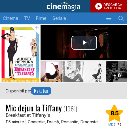
DESCARCA
APLICATIA
Cinema
TV
Filme
Seriale
+ 6
Rakuten
Disponibil pe:
Mic dejun la Tiffany
(1961)
8.5
Breakfast at Tiffany's
115 minute | Comedie, Dramă, Romantic, Dragoste
IMDB:
7.5