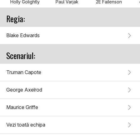
Holly Golightly
Paul Varjak
2E Failenson
Regia:
Blake Edwards
Scenariul:
Truman Capote
George Axelrod
Maurice Griffe
Vezi toată echipa