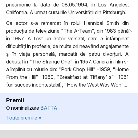
pneumonie la data de 08.05.1994, în Los Angeles,
California. A urmat cursurile Universității din Pittsburgh.
Ca actor s-a remarcat în rolul Hannibal Smith din
producția de televiziune "The A-Team", din 1983 până
în 1987. A fost un actor versatil, care a întâmpinat
dificultăți în profesie, de multe ori neavând angajamente
și în viața personală, marcată de patru divorțuri. A
debutat în "The Strange One", în 1957. Cariera în film s-
a împlinit cu rolurile din: "Pork Chop Hill" -1959, "Home
From the Hill" -1960, "Breakfast at Tiffany' s" -1961
(un succes incontestabil), "How the West Was Won"...
Premii
O nominalizare
BAFTA
Toate premiile »