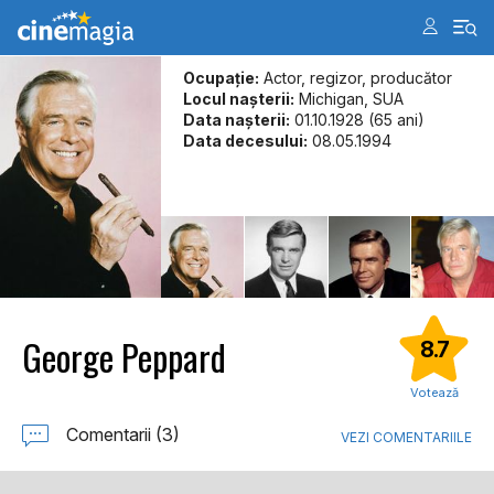
Ocupație:
Actor, regizor, producător
Locul naşterii:
Michigan, SUA
Data naşterii:
01.10.1928 (65 ani)
Data decesului:
08.05.1994
George Peppard
8.7
Votează
Comentarii (3)
VEZI COMENTARIILE