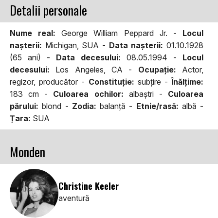
Detalii personale
Nume real:
George William Peppard Jr. -
Locul
naşterii:
Michigan, SUA -
Data naşterii:
01.10.1928
(65 ani) -
Data decesului:
08.05.1994 -
Locul
decesului:
Los Angeles, CA -
Ocupaţie:
Actor,
regizor, producător -
Constituţie:
subţire -
Înălţime:
183 cm -
Culoarea ochilor:
albaştri -
Culoarea
părului:
blond -
Zodia:
balanţă -
Etnie/rasă:
albă -
Țara:
SUA
Monden
Christine Keeler
aventură