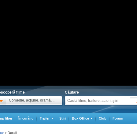
scoperă filme
Căutare
Comedie, acţiune, dramă, ...
mp liber
În curând
Trailer
Ştiri
Box Office
Club
Forum
our
Detalii
>