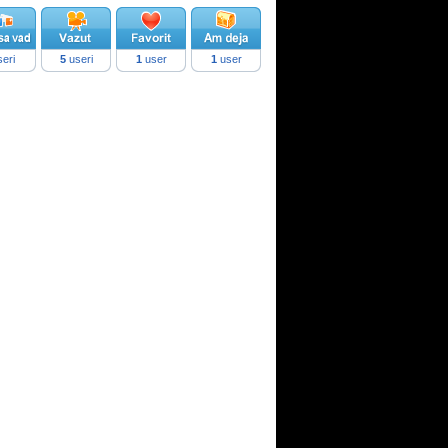
eri
5
useri
1
user
1
user