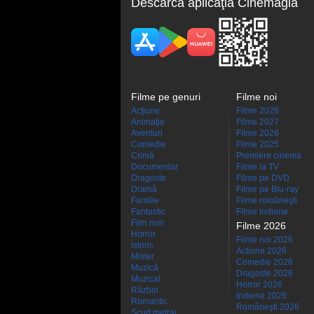
Descarcă aplicaţia Cinemagia
Filme pe genuri
Filme noi
Acţiune
Filme 2028
Animaţie
Filme 2027
Aventuri
Filme 2026
Comedie
Filme 2025
Crimă
Premiere cinema
Documentar
Filme la TV
Dragoste
Filme pe DVD
Dramă
Filme pe Blu-ray
Familie
Filme româneşti
Fantastic
Filme indiene
Film noir
Filme 2026
Horror
Filme noi 2026
Istoric
Actiune 2026
Mister
Comedie 2026
Muzică
Dragoste 2026
Muzical
Horror 2026
Război
Indiene 2026
Romantic
Româneşti 2026
Scurt metraj