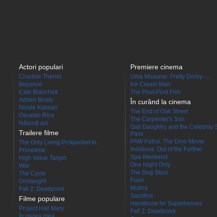
Actori populari
Premiere cinema
Charlize Theron
Uma Musume: Pretty Derby -...
Beyoncé
Ice Cream Man
Cate Blanchett
The Pout-Pout Fish
Adrien Brody
În curând la cinema
Nicole Kidman
The End of Oak Street
Osvaldo Ríos
The Carpenter's Son
Născuţi azi
Gail Daughtry and the Celebrity 
Trailere filme
Pass
PAW Patrol: The Dino Movie
The Only Living Pickpocket in...
Insidious: Out of the Further
Primetime
Spa Weekend
High Value Target
One Night Only
War
The Dog Stars
The Cycle
Fuori
Onslaught
Mutiny
Fall 2: Deadpoint
Sacrifice
Filme populare
Handbook for Superheroes
Project Hail Mary
Fall 2: Deadpoint
În pielea mea