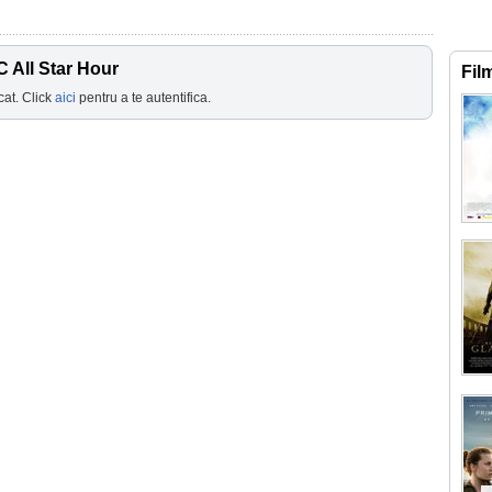
 All Star Hour
Fil
cat. Click
aici
pentru a te autentifica.