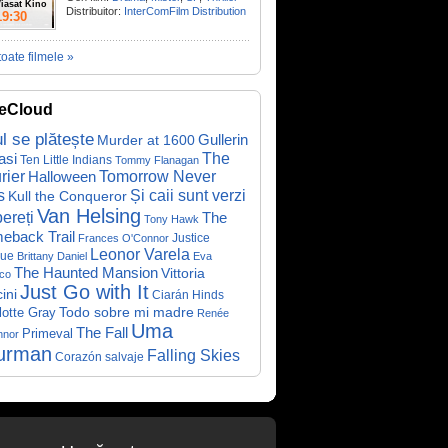
iasat Kino
Distribuitor:
InterComFilm Distribution
19:30
toate filmele »
eCloud
ul se plătește
Gullerin
Murder at 1600
asi
The
Ten Little Indians
Tommy Flanagan
rier
Halloween
Tomorrow Never
Și caii sunt verzi
s
Kull the Conqueror
Van Helsing
ereți
The
Tony Hawk
eback Trail
Justice
Frances O'Connor
Leonor Varela
ue
Brittany Daniel
Eva
The Haunted Mansion
Vittoria
co
Just Go with It
ini
Ciarán Hinds
Todo sobre mi madre
lotte Gray
Renée
Uma
The Fall
Primeval
nnor
urman
Falling Skies
Corazón salvaje