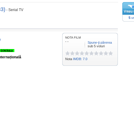
83)
- Serial TV
5
us
NOTA FILM
r
- -
Spune-ţi părerea
sub 5 voturi
nternațională
Nota
IMDB: 7.0