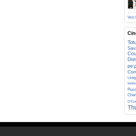
V
Vezi 
Cin
Tot
Sav
Cou
Die
pe p
Com
Leag
Iones
Pucc
Char
O'Co
Th