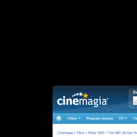
De
Filme
Program cinema
TV
Ti
Cinemagia
Filme
Filme 1983
The NBC All Star H
>
>
>