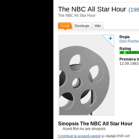
The NBC All Star Hour
(19
The NBC All Star Hour
Detalii
Distribuţie
Wiki
Regia
Don Fische
Rating
Premiera i
12.09.1983
Sinopsis The NBC All Star Hour
Acest film nu are sinopsis.
Contribuie la această pagină
şi câştigă DVD-uri!