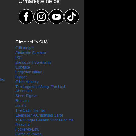
Urmăreşte-ne pe
Filme noi în SUA
Cliffhanger
American Summer
P31
Sense and Sensibility
Clayface
Forgotten Island
Digger
Sex
Other Mommy
The Legend of Aang: The Last
Airbender
Street Fighter
Remain
Jimmy
The Cat in the Hat
Ebenezer: A Christmas Carol
The Hunger Games: Sunrise on the
Reaping
Focker-in-Law
Game of Power