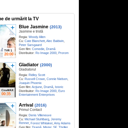
me de urmărit la TV
Blue Jasmine
(2013)
Jasmine e tristă
Regia:
Woody Allen
Cu:
Cate Blanchett
,
Alec Baldwin
,
Peter Sarsgaard
Gen film:
Comedie
,
Dramă
TVR 1
Distribuitor:
Ro Image 2000
,
Prorom
20:00
Gladiator
(2000)
Gladiatorul
Regia:
Ridley Scott
Cu:
Russell Crowe
,
Connie Nielsen
,
Joaquin Phoenix
Gen film:
Acţiune
,
Dramă
,
Istoric
CineMAX
Distribuitor:
Ro Image 2000
,
Euro
00:35
Entertainment Enterprises
Arrival
(2016)
Primul Contact
Regia:
Denis Villeneuve
Cu:
Michael Stuhlbarg
,
Jeremy
Renner
,
Forest Whitaker
,
Amy Adams
Gen film:
Dramă
,
Mister
,
SF
,
Thriller