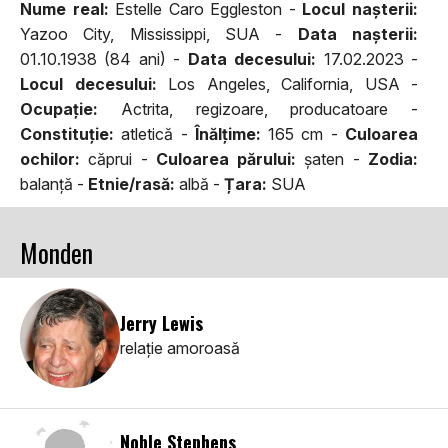
Nume real:
Estelle Caro Eggleston -
Locul naşterii:
Yazoo City, Mississippi, SUA -
Data naşterii:
01.10.1938 (84 ani) -
Data decesului:
17.02.2023 -
Locul decesului:
Los Angeles, California, USA -
Ocupaţie:
Actrita, regizoare, producatoare -
Constituţie:
atletică -
Înălţime:
165 cm -
Culoarea
ochilor:
căprui -
Culoarea părului:
şaten -
Zodia:
balanţă -
Etnie/rasă:
albă -
Țara:
SUA
Monden
Jerry Lewis
relaţie amoroasă
Noble Stephens