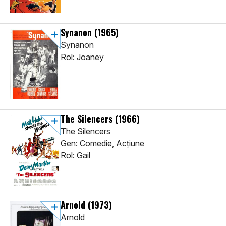
Synanon
(1965)
Synanon
Rol: Joaney
The Silencers
(1966)
The Silencers
Gen: Comedie, Acţiune
Rol: Gail
Arnold
(1973)
Arnold