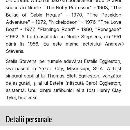
01.10.1938. A fost un sex-simbol al anilor 1960. A avut
succes în filmele: "The Nutty Professor" - 1963, "The
Ballad of Cable Hogue" - 1970, "The Poseidon
Adventure" - 1972, "Nickelodeon" - 1976, "The Love
Boat" - 1977, "Flamingo Road" - 1980, "Renegade"
-1992. A fost căsătorită cu Noble Stephens, din 1951
până în 1956. Ea este mama actorului Andrew
Stevens.
Stella Stevens, pe numele adevărat Estelle Eggleston,
s-a născut în Yazoo City, Mississippi, SUA. A fost
singurul copil al lui Thomas Ellett Eggleston, vânzător
de asigurări, și al lui Estelle (născută Caro) Eggleston,
asistentă. Unul dintre străbunicii ei a fost Henry Clay
Tyler, bijutier și...
Detalii personale