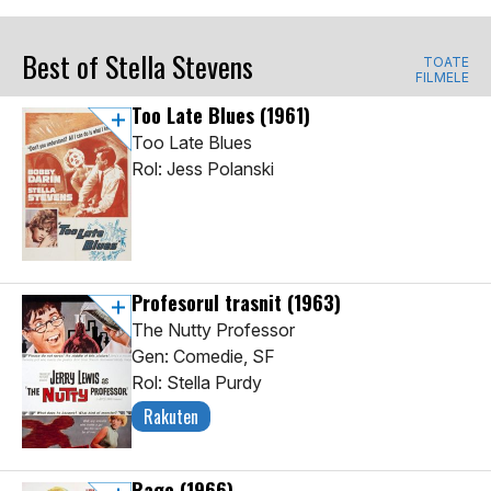
Best of Stella Stevens
TOATE
FILMELE
Too Late Blues
(1961)
Too Late Blues
Rol: Jess Polanski
Profesorul trasnit
(1963)
The Nutty Professor
Gen: Comedie, SF
Rol: Stella Purdy
Rakuten
Rage
(1966)