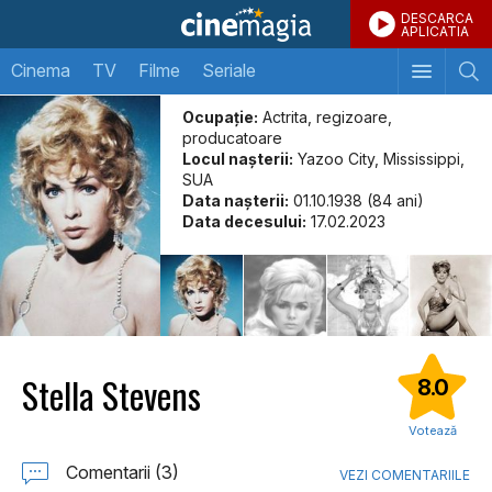
DESCARCA
APLICATIA
Cinema
TV
Filme
Seriale
Ocupație:
Actrita, regizoare,
producatoare
Locul naşterii:
Yazoo City, Mississippi,
SUA
Data naşterii:
01.10.1938 (84 ani)
Data decesului:
17.02.2023
Stella Stevens
8.0
Votează
Comentarii (3)
VEZI COMENTARIILE