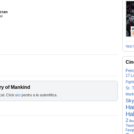
Ecran
al
P
Vezi 
Cin
Fer
17
L
Fight
ry of Mankind
St. 
Mart
cat. Click
aici
pentru a te autentifica.
Sky
Har
Hal
2
Be
Yeon
l'ex