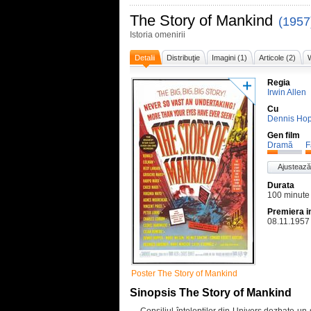
The Story of Mankind
(1957
Istoria omenirii
Detalii
Distribuţie
Imagini (1)
Articole (2)
W
Regia
Irwin Allen
Cu
Dennis Ho
Gen film
Dramă
F
Ajustează
Durata
100 minute
Premiera i
08.11.1957
Poster The Story of Mankind
Sinopsis The Story of Mankind