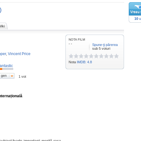
)
10
u
iki
NOTA FILM
- -
Spune-ţi părerea
sub 5 voturi
pper
,
Vincent Price
Nota
IMDB: 4.8
antastic
 gen
1 vot
nternațională