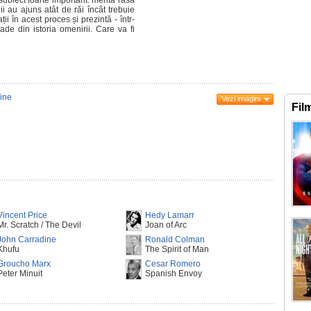
subiect foarte important: merită rasa
 au ajuns atât de răi încât trebuie
ii în acest proces și prezintă - într-
de din istoria omenirii. Care va fi
ine
Vezi imagini
Fil
Vincent Price
Hedy Lamarr
Mr. Scratch / The Devil
Joan of Arc
John Carradine
Ronald Colman
Khufu
The Spirit of Man
Groucho Marx
Cesar Romero
Peter Minuit
Spanish Envoy