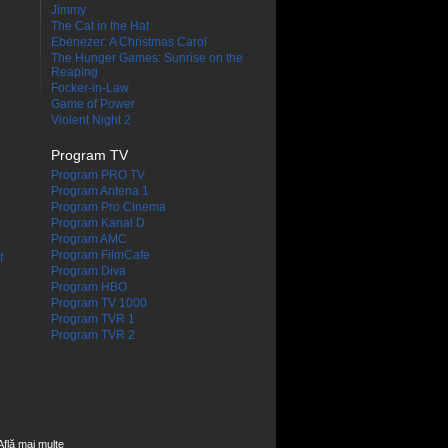
Jimmy
The Cat in the Hat
Ebenezer: A Christmas Carol
The Hunger Games: Sunrise on the
Reaping
Focker-in-Law
Game of Power
Violent Night 2
Program TV
Program PRO TV
Program Antena 1
Program Pro Cinema
Program Kanal D
Program AMC
Program FilmCafe
f
Program Diva
Program HBO
Program TV 1000
Program TVR 1
Program TVR 2
Află mai multe