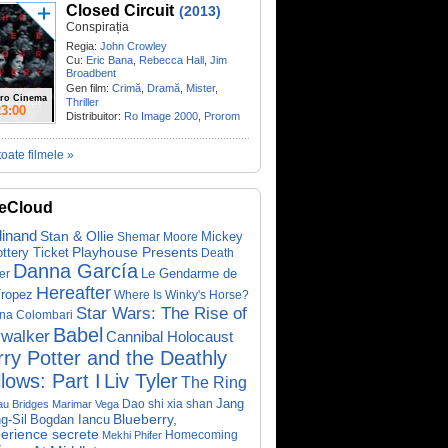
Closed Circuit
(2013)
Conspirația
Regia:
John Crowley
Cu:
Eric Bana
,
Rebecca Hall
,
Jim
Broadbent
Gen film:
Crimă
,
Dramă
,
Mister
,
ro Cinema
Thriller
23:00
Distribuitor:
Ro Image 2000
,
Prorom
toate filmele »
eCloud
dinand
Stan & Ollie
Mickey
Shemar Moore
ottery Ticket
Playhouse Presents
Death
Danna García
Le Gendarme de
er
Hereafter
Tropez
Where Is Winky's Horse?
Star Wars: The Rise of
ina Colombari
Babel
walker
Cannibal Holocaust
ry Potter and the Deathly
lows: Part I
Liv Tyler
The Ring
Dao shi xia shan
Jang
au Bridges
Marimar Vega
Bogdan Iancu
Blueberry,
g-Sil
perience secrete
Homecoming
Mekhi Phifer