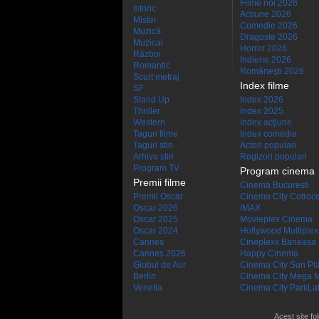
Filme noi 2026
Istoric
Actiune 2026
Mister
Comedie 2026
Muzică
Dragoste 2026
Muzical
Horror 2026
Război
Indiene 2026
Romantic
Româneşti 2026
Scurt metraj
Index filme
SF
Stand Up
Index 2026
Thriller
Index 2025
Western
Index acţiune
Taguri filme
Index comedie
Taguri stiri
Actori populari
Arhiva stiri
Regizori populari
Program TV
Program cinema
Premii filme
Cinema Bucuresti
Premii Oscar
Cinema City Cotroc
Oscar 2026
IMAX
Oscar 2025
Movieplex Cinema
Oscar 2024
Hollywood Multiplex
Cannes
Cineplexx Baneasa
Cannes 2026
Happy Cinema
Globul de Aur
Cinema City Sun Pl
Berlin
Cinema City Mega M
Venetia
Cinema City ParkLa
Acest site fo