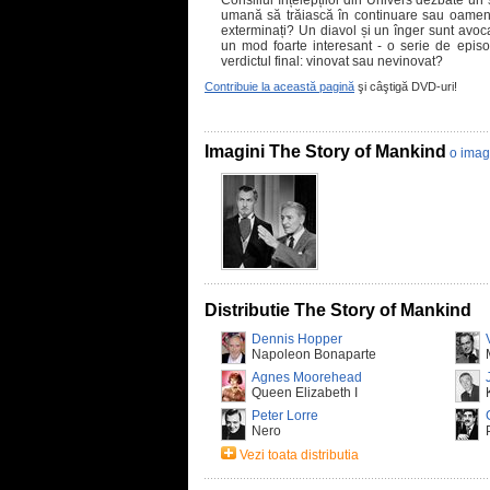
Consiliul înțelepților din Univers dezbate un 
umană să trăiască în continuare sau oamenii
exterminați? Un diavol și un înger sunt avocaț
un mod foarte interesant - o serie de episoa
verdictul final: vinovat sau nevinovat?
Contribuie la această pagină
şi câştigă DVD-uri!
Imagini The Story of Mankind
o imag
Distributie The Story of Mankind
Dennis Hopper
Napoleon Bonaparte
Agnes Moorehead
Queen Elizabeth I
Peter Lorre
Nero
Vezi toata distributia