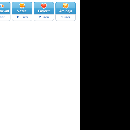
seri
11
useri
2
useri
1
user