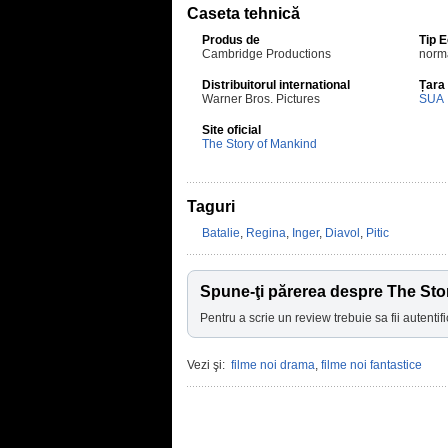
Caseta tehnică
Produs de
Tip 
Cambridge Productions
norm
Distribuitorul international
Țara
Warner Bros. Pictures
SUA
Site oficial
The Story of Mankind
Taguri
Batalie
,
Regina
,
Inger
,
Diavol
,
Pitic
Spune-ţi părerea despre The Sto
Pentru a scrie un review trebuie sa fii autentifi
Vezi şi:
filme noi drama
,
filme noi fantastice