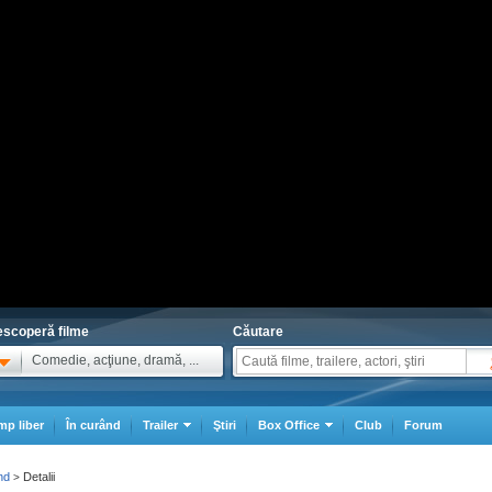
scoperă filme
Căutare
Comedie, acţiune, dramă, ...
mp liber
În curând
Trailer
Ştiri
Box Office
Club
Forum
nd
Detalii
>