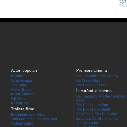
Syr
Tees
Actori populari
Premiere cinema
Beyoncé
Uma Musume: Pretty Derby -...
Sofía Vergara
Ice Cream Man
Tom Hanks
The Pout-Pout Fish
Adrien Brody
În curând la cinema
Nicole Kidman
Gail Daughtry and the Celebrity 
Will Smith
Pass
Născuţi azi
The Carpenter's Son
Trailere filme
The End of Oak Street
PAW Patrol: The Dino Movie
Bad Lieutenant: Tokyo
Insidious: Out of the Further
Your Mother Your Mother Your...
Spa Weekend
Violent Night 2