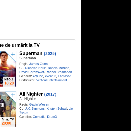
me de urmărit la TV
Superman
(2025)
Superman
Regia:
James Gunn
Cu:
Nicholas Hoult
,
Isabela Merced
,
,
David Corenswet
Rachel Brosnahan
Gen film:
Acţiune
,
Aventuri
,
Fantastic
HBO 2
Distribuitor:
Vertical Entertainment
18:20
All Nighter
(2017)
All Nighter
Regia:
Gavin Wiesen
Cu:
J.K. Simmons
,
Kristen Schaal
,
Lio
Tipton
Gen film:
Comedie
,
Dramă
Prima TV
20:00