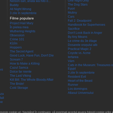
One Night Only
Nelson-san, anata wa hito o...
The Dog Stars
Buddy
Fuori
All Night Wrong
Mutiny
3 zile în septembrie
Cars
Filme populare
Fall 2: Deadpoint
Project Hail Mary
Handbook for Superheroes
În pielea mea
Sacrifice
Wuthering Heights
Don't Look Back in Anger
Obsession
By Any Means
Crime 101
Le crime du 3e étage
Kîzîm
Dosarele orașului alb
Hoppers
Practical Magic 2
The Secret Agent
Coyote vs. Acme
Good Luck, Have Fun, Don't Die
Iertarea
Scream 7
Värn
How to Make a Killing
Cats in the Museum: Treasures o
Cazul Samca
Egypt
eni
Dolce far niente
3 zile în septembrie
The Last Viking
Resident Evil
Kill Bill: The Whole Bloody Affair
Heart of the Beast
The Bride!
Runner
Cold Storage
Los domingos
Atlasul Universului
aza
all
ke
losește cookie-uri. Navigând în continuare, vă exprimați acordul asupra folosirii cookie-urilor.