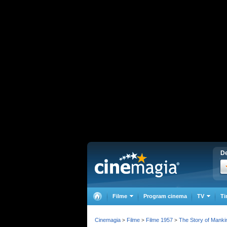
De
Filme
Program cinema
TV
Ti
Cinemagia
Filme
Filme 1957
The Story of Manki
>
>
>