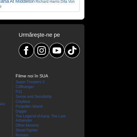
iana
At Middleton
Richard Harris
Dita Von
e
Urmăreşte-ne pe
Filme noi în SUA
Super Troopers 3
Cliffhanger
P31
Sense and Sensibility
Clayface
Sex
Forgotten Island
Digger
The Legend of Aang: The Last
Airbender
Other Mommy
Street Fighter
Remain