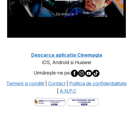
Descarca aplicatia Cinemagia
iOS, Android si Huawei
Urmăreşte-ne pe:
Termeni şi condiţii
|
Contact
|
Politica de confidentialitate
|
A.N.P.C