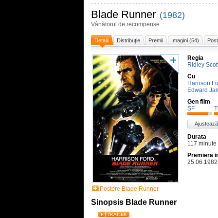
Blade Runner
(1982)
Vânătorul de recompense
Detalii
Distribuţie
Premii
Imagini (54)
Post
Regia
Ridley Scot
Cu
Harrison F
Edward Ja
Gen film
SF
T
Ajustează
Durata
117 minute
Premiera i
25.06.1982
Postere Blade Runner
Sinopsis Blade Runner