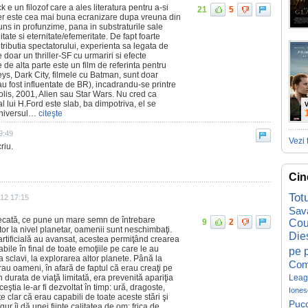
 e un filozof care a ales literatura pentru a-si
21
5
er este cea mai buna ecranizare dupa vreuna din
runs in profunzime, pana in substraturile sale
ate si eternitate/efemeritate. De fapt foarte
ntributia spectatorului, experienta sa legata de
 doar un thriller-SF cu urmariri si efecte
e de alta parte este un film de referinta pentru
eys, Dark City, filmele cu Batman, sunt doar
u fost influentate de BR), incadrandu-se printre
lis, 2001, Alien sau Star Wars. Nu cred ca
l lui H.Ford este slab, ba dimpotriva, el se
V
universul…
citeşte
9:49
Vezi 
riu.
Cin
Tot
12 17:15
Sav
necată, ce pune un mare semn de întrebare
9
2
Cou
itor la nivel planetar, oamenii sunt neschimbaţi.
Die
artificială au avansat, acestea permiţând crearea
bile în final de toate emoţiile pe care le au
pe p
a sclavi, la explorarea altor planete. Până la
Com
au oameni, în afară de faptul că erau creaţi pe
in durata de viaţă limitată, era prevenită apariţia
Leag
eştia le-ar fi dezvoltat în timp: ură, dragoste,
Iones
te clar că erau capabili de toate aceste stări şi
Pucc
r îi dă unei fiinţe calitatea de om: frica de