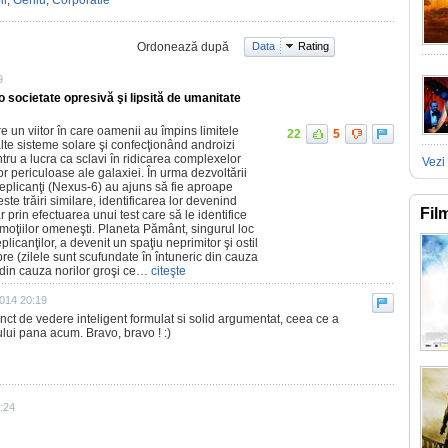
ir
,
Geniu
,
Corporatie
Ordonează după
Data
Rating
9
 societate opresivă şi lipsită de umanitate
 un viitor în care oamenii au împins limitele
22
5
 alte sisteme solare şi confecţionând androizi
ntru a lucra ca sclavi în ridicarea complexelor
Vezi 
or periculoase ale galaxiei. În urma dezvoltării
eplicanţi (Nexus-6) au ajuns să fie aproape
ste trăiri similare, identificarea lor devenind
Fil
ar prin efectuarea unui test care să le identifice
emoţiilor omeneşti. Planeta Pământ, singurul loc
licanţilor, a devenit un spaţiu neprimitor şi ostil
re (zilele sunt scufundate în întuneric din cauza
din cauza norilor groşi ce…
citeşte
2014 20:19
unct de vedere inteligent formulat si solid argumentat, ceea ce a
ului pana acum. Bravo, bravo ! :)
:24