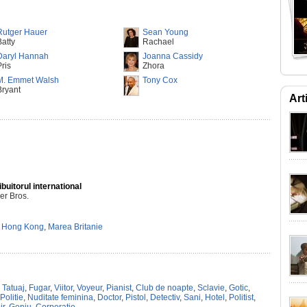
Rutger Hauer
Sean Young
Batty
Rachael
Daryl Hannah
Joanna Cassidy
Pris
Zhora
M. Emmet Walsh
Tony Cox
Bryant
Art
ibuitorul international
er Bros.
,
Hong Kong
,
Marea Britanie
,
Tatuaj
,
Fugar
,
Viitor
,
Voyeur
,
Pianist
,
Club de noapte
,
Sclavie
,
Gotic
,
Politie
,
Nuditate feminina
,
Doctor
,
Pistol
,
Detectiv
,
Sani
,
Hotel
,
Politist
,