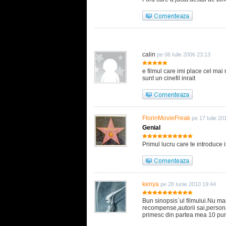
calin
pe 06 Iulie 2006 23:13
e filmul care imi place cel mai
sunt un cinefil inrait
FlorinMovieFreak
pe 17 Iulie 20
Genial
Primul lucru care te introduce 
kenya
pe 28 Iunie 2010 19:44
Bun sinopsis`ul filmului.Nu m
recompense,autorii sai,persona
primesc din partea mea 10 pun