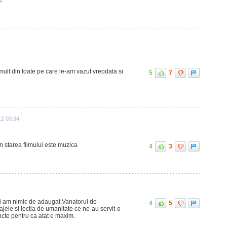
 mult din toate pe care le-am vazut vreodata si
5
7
12 03:34
in starea filmului este muzica
4
3
ai am nimic de adaugat.Vanatorul de
4
5
jele si lectia de umanitate ce ne-au servit-o
cte pentru ca atat e maxim.