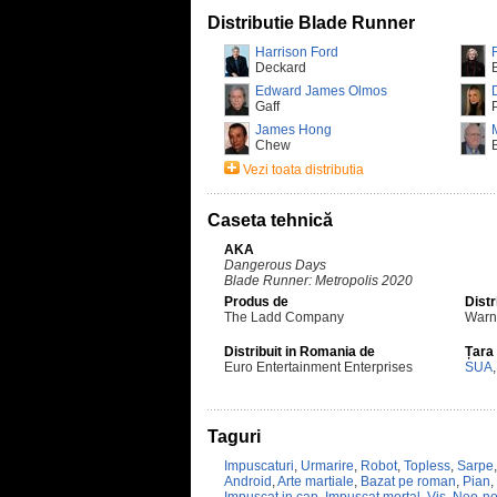
Distributie Blade Runner
Harrison Ford
Deckard
Edward James Olmos
Gaff
James Hong
Chew
Vezi toata distributia
Caseta tehnică
AKA
Dangerous Days
Blade Runner: Metropolis 2020
Produs de
Distr
The Ladd Company
Warn
Distribuit in Romania de
Țara
Euro Entertainment Enterprises
SUA
Taguri
Impuscaturi
,
Urmarire
,
Robot
,
Topless
,
Sarpe
Android
,
Arte martiale
,
Bazat pe roman
,
Pian
,