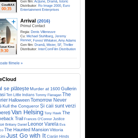
Gen film:
Acţiune
,
Dramă
,
Istoric
CineMAX
Distribuitor:
Ro Image 2000
,
Euro
00:35
Entertainment Enterprises
Arrival
(2016)
Primul Contact
Regia:
Denis Villeneuve
Cu:
Michael Stuhlbarg
,
Jeremy
Renner
,
Forest Whitaker
,
Amy Adams
Gen film:
Dramă
,
Mister
,
SF
,
Thriller
iasat Kino
Distribuitor:
InterComFilm Distribution
19:30
toate filmele »
eCloud
ul se plătește
Gullerin
Murder at 1600
asi
The
Ten Little Indians
Tommy Flanagan
rier
Halloween
Tomorrow Never
Și caii sunt verzi
s
Kull the Conqueror
Van Helsing
ereți
The
Tony Hawk
eback Trail
Justice
Frances O'Connor
Leonor Varela
ue
Brittany Daniel
Eva
The Haunted Mansion
Vittoria
co
Just Go with It
ini
Ciarán Hinds