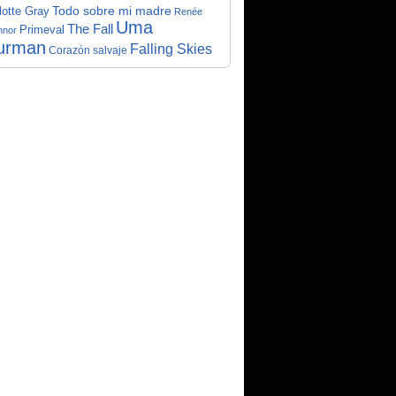
Todo sobre mi madre
lotte Gray
Renée
Uma
The Fall
Primeval
nnor
urman
Falling Skies
Corazón salvaje