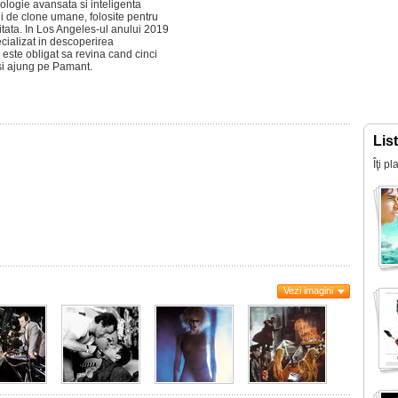
nologie avansata si inteligenta
rii de clone umane, folosite pentru
mitata. In Los Angeles-ul anului 2019
cializat in descoperirea
 este obligat sa revina cand cinci
 si ajung pe Pamant.
Lis
Îţi p
Vezi imagini