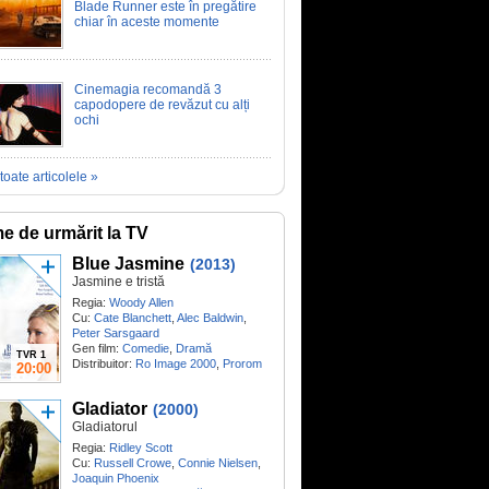
Blade Runner este în pregătire
chiar în aceste momente
Cinemagia recomandă 3
capodopere de revăzut cu alți
ochi
toate articolele »
me de urmărit la TV
Blue Jasmine
(2013)
Jasmine e tristă
Regia:
Woody Allen
Cu:
Cate Blanchett
,
Alec Baldwin
,
Peter Sarsgaard
Gen film:
Comedie
,
Dramă
TVR 1
Distribuitor:
Ro Image 2000
,
Prorom
20:00
Gladiator
(2000)
Gladiatorul
Regia:
Ridley Scott
Cu:
Russell Crowe
,
Connie Nielsen
,
Joaquin Phoenix