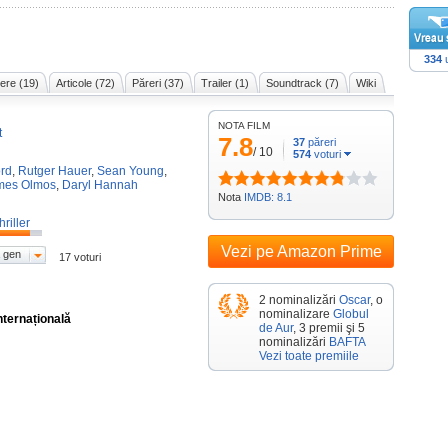
334
u
ere (19)
Articole (72)
Păreri (37)
Trailer (1)
Soundtrack (7)
Wiki
NOTA FILM
t
7.8
37
păreri
/
10
574
voturi
ord
,
Rutger Hauer
,
Sean Young
,
mes Olmos
,
Daryl Hannah
Nota
IMDB: 8.1
hriller
Vezi pe Amazon Prime
 gen
17 voturi
2 nominalizări
Oscar
, o
nominalizare
Globul
nternațională
de Aur
, 3 premii şi 5
nominalizări
BAFTA
Vezi toate premiile