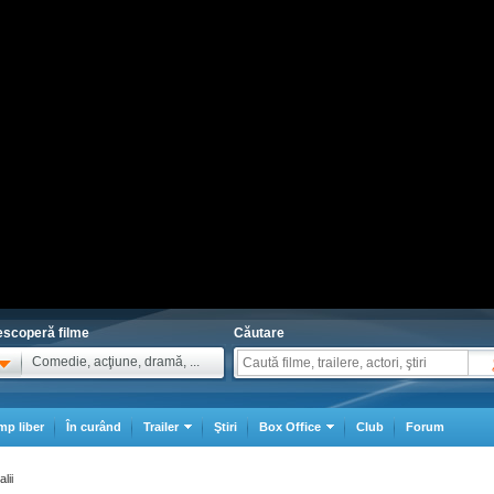
scoperă filme
Căutare
Comedie, acţiune, dramă, ...
mp liber
În curând
Trailer
Ştiri
Box Office
Club
Forum
lii