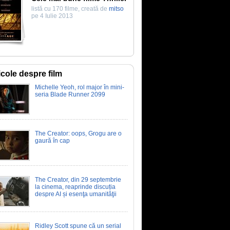
listă cu 170 filme, creată de
mitso
pe 4 Iulie 2013
icole despre film
Michelle Yeoh, rol major în mini-
seria Blade Runner 2099
The Creator: oops, Grogu are o
gaură în cap
The Creator, din 29 septembrie
la cinema, reaprinde discuția
despre AI și esenţa umanităţii
Ridley Scott spune că un serial