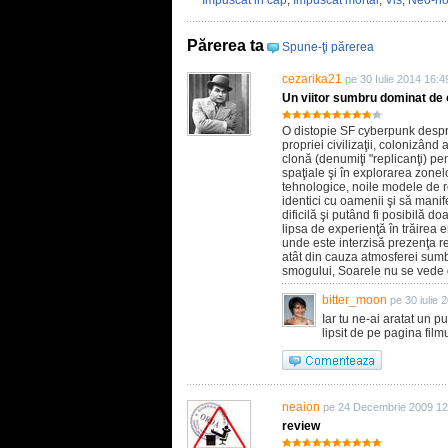
Impuscat in cap
,
Impuscat mortal
,
Vis
,
Neo-no
Părerea ta
Spune-ţi părerea
cezarika21
pe 30 Iulie 2014 16:4
Un viitor sumbru dominat de o
O distopie SF cyberpunk despre
propriei civilizaţii, colonizând
clonă (denumiţi "replicanţi) pe
spaţiale şi în explorarea zonel
tehnologice, noile modele de r
identici cu oamenii şi să manife
dificilă şi putând fi posibilă do
lipsa de experienţă în trăirea 
unde este interzisă prezenţa rep
atât din cauza atmosferei sumb
smogului, Soarele nu se vede 
bitter_moon
pe 30 iulie 
Iar tu ne-ai aratat un p
lipsit de pe pagina film
neaion
pe 24 Decembrie 2009 12
review