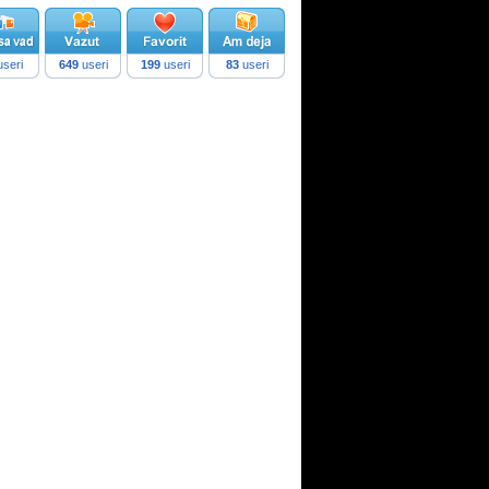
seri
649
useri
199
useri
83
useri