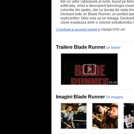
Intr-un viitor cyberpunk al lumii, bazat pe teh
artificiala, omul a descoperit tehnologia crea
coloniile din spatiu, dar cu durata de viata li
Deckard este un Blade Runner, un politist spe
replicantilor. Desi voia sa se retraga, Deckard
clone evadeaza dintr-o colonie extraterestra
Contribuie la această pagină
şi câştigă DVD-uri!
Trailere Blade Runner
un trailer
03:26
Imagini Blade Runner
54 imagini