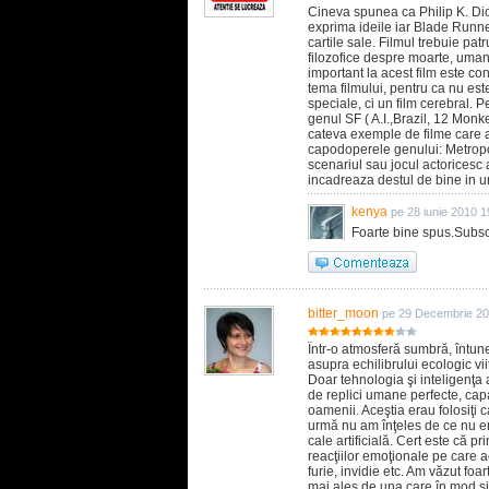
Cineva spunea ca Philip K. Dick
exprima ideile iar Blade Runn
cartile sale. Filmul trebuie pat
filozofice despre moarte, umanit
important la acest film este co
tema filmului, pentru ca nu este
speciale, ci un film cerebral. P
genul SF ( A.I.,Brazil, 12 Monk
cateva exemple de filme care a
capodoperele genului: Metropo
scenariul sau jocul actoricesc a
incadreaza destul de bine in 
kenya
pe 28 iunie 2010 1
Foarte bine spus.Subsc
bitter_moon
pe 29 Decembrie 20
Într-o atmosferă sumbră, întu
asupra echilibrului ecologic vi
Doar tehnologia şi inteligenţa 
de replici umane perfecte, capa
oamenii. Aceştia erau folosiţi c
urmă nu am înţeles de ce nu er
cale artificială. Cert este că pr
reacţiilor emoţionale pe care ac
furie, invidie etc. Am văzut foar
mai ales de una care în mod sigu