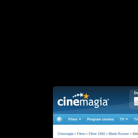
De
Filme
Program cinema
TV
Ti
Cinemagia
Filme
Filme 1982
Blade Runner
Deta
>
>
>
>