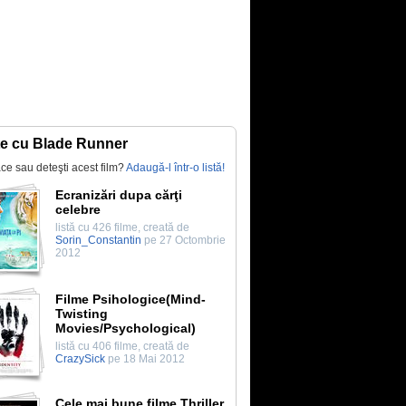
te cu Blade Runner
lace sau deteşti acest film?
Adaugă-l într-o listă!
Ecranizări dupa cărţi
celebre
listă cu 426 filme, creată de
Sorin_Constantin
pe 27 Octombrie
2012
Filme Psihologice(Mind-
Twisting
Movies/Psychological)
listă cu 406 filme, creată de
CrazySick
pe 18 Mai 2012
Cele mai bune filme Thriller