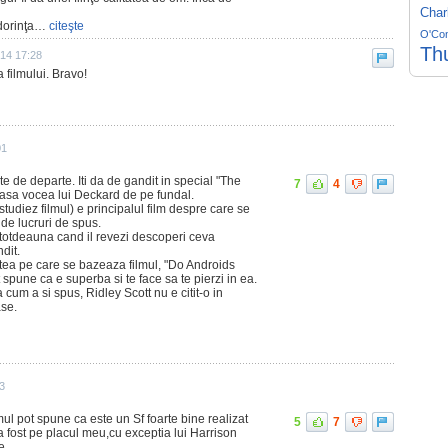
Char
 dorinţa…
citeşte
O'Co
Th
014 17:28
a filmului. Bravo!
01
te de departe. Iti da de gandit in special "The
7
4
coasa vocea lui Deckard de pe fundal.
(studiez filmul) e principalul film despre care se
 de lucruri de spus.
ntotdeauna cand il revezi descoperi ceva
dit.
tea pe care se bazeaza filmul, "Do Androids
spune ca e superba si te face sa te pierzi in ea.
um a si spus, Ridley Scott nu e citit-o in
ase.
13
mul pot spune ca este un Sf foarte bine realizat
5
7
a fost pe placul meu,cu exceptia lui Harrison
e