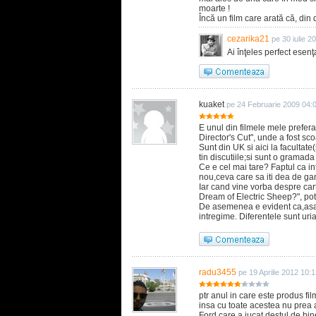
moarte !
Încă un film care arată că, din
cezarika21
pe 30 iulie 2
Ai înţeles perfect esenţ
kuaket
pe 24 Februarie 2009 04:
E unul din filmele mele prefera
Director's Cut", unde a fost s
Sunt din UK si aici la facultate
tin discutiile;si sunt o gramada
Ce e cel mai tare? Faptul ca i
nou,ceva care sa iti dea de gan
Iar cand vine vorba despre car
Dream of Electric Sheep?", pot 
De asemenea e evident ca,asa c
intregime. Diferentele sunt uri
radu3455
pe 19 Aprilie 2012 10:
ptr anul in care este produs fil
insa cu toate acestea nu prea 
Ford care a jucat destul de bin