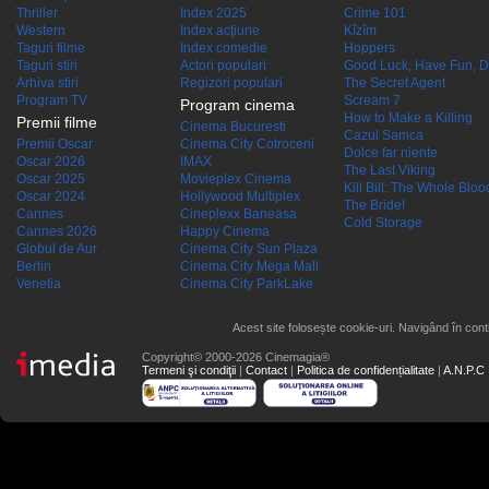
Thriller
Index 2025
Crime 101
Western
Index acţiune
Kîzîm
Taguri filme
Index comedie
Hoppers
Taguri stiri
Actori populari
Good Luck, Have Fun, D
Arhiva stiri
Regizori populari
The Secret Agent
Program TV
Scream 7
Program cinema
How to Make a Killing
Premii filme
Cinema Bucuresti
Cazul Samca
Premii Oscar
Cinema City Cotroceni
Dolce far niente
Oscar 2026
IMAX
The Last Viking
Oscar 2025
Movieplex Cinema
Kill Bill: The Whole Blood
Oscar 2024
Hollywood Multiplex
The Bride!
Cannes
Cineplexx Baneasa
Cold Storage
Cannes 2026
Happy Cinema
Globul de Aur
Cinema City Sun Plaza
Berlin
Cinema City Mega Mall
Venetia
Cinema City ParkLake
Acest site folosește cookie-uri. Navigând în conti
Copyright© 2000-2026 Cinemagia®
Termeni şi condiţii
|
Contact
|
Politica de confidențialitate
|
A.N.P.C