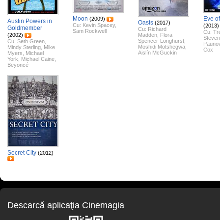
Moon
Eve of
(2009)
Austin Powers in
Oasis
(2017)
Cu:
Kevin Spacey
,
(2013)
Goldmember
Cu:
Richard
Sam Rockwell
Cu:
Tr
(2002)
Madden
,
Flora
Steven
Spencer-Longhurst
,
Cu:
Seth Green
,
Paunov
Moshidi Motshegwa
,
Mindy Sterling
,
Mike
Cox
Aislín McGuckin
Myers
,
Michael
York
,
Michael Caine
,
Beyoncé
Secret City
(2012)
Descarcă aplicaţia Cinemagia