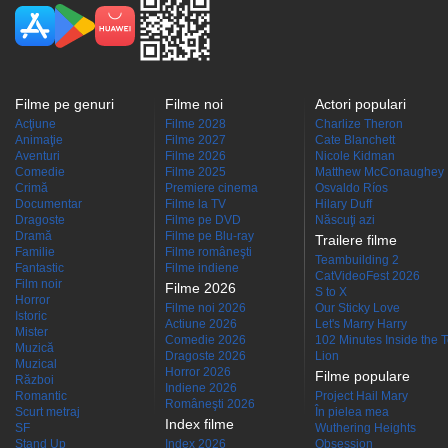
Filme pe genuri
Filme noi
Actori populari
Acţiune
Filme 2028
Charlize Theron
Animaţie
Filme 2027
Cate Blanchett
Aventuri
Filme 2026
Nicole Kidman
Comedie
Filme 2025
Matthew McConaughey
Crimă
Premiere cinema
Osvaldo Ríos
Documentar
Filme la TV
Hilary Duff
Dragoste
Filme pe DVD
Născuţi azi
Dramă
Filme pe Blu-ray
Trailere filme
Familie
Filme româneşti
Teambuilding 2
Fantastic
Filme indiene
CatVideoFest 2026
Film noir
Filme 2026
S to X
Horror
Filme noi 2026
Our Sticky Love
Istoric
Actiune 2026
Let's Marry Harry
Mister
Comedie 2026
102 Minutes Inside the 
Muzică
Dragoste 2026
Lion
Muzical
Horror 2026
Filme populare
Război
Indiene 2026
Romantic
Project Hail Mary
Româneşti 2026
Scurt metraj
În pielea mea
Index filme
SF
Wuthering Heights
Stand Up
Index 2026
Obsession