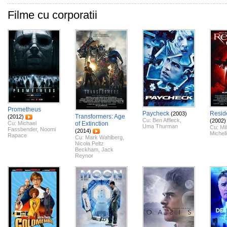
Filme cu corporatii
Prometheus
Paycheck
Reside
(2003)
Transformers: Age
(2012)
Cu:
Ben Affleck
,
(2002)
Cu:
Michael
of Extinction
Uma Thurman
Cu:
Mi
Fassbender
,
Noomi
(2014)
Michel
Rapace
Cu:
Mark Wahlberg
,
Nicola Peltz
Beckham
,
Jack
Reynor