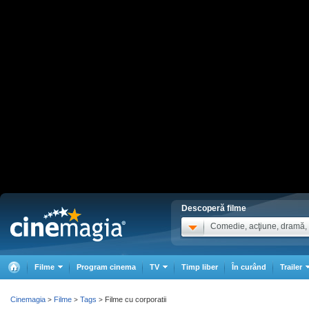
Descoperă filme
Comedie, acţiune, dramă, .
Filme
Program cinema
TV
Timp liber
În curând
Trailer
Cinemagia
Filme
Tags
Filme cu corporatii
>
>
>