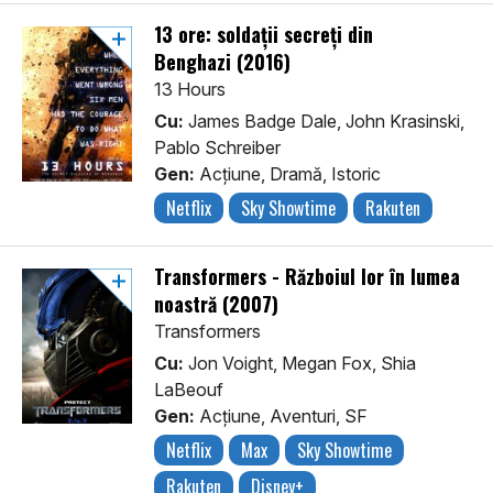
13 ore: soldații secreți din
Benghazi (2016)
13 Hours
Cu:
James Badge Dale, John Krasinski,
Pablo Schreiber
Gen:
Acţiune, Dramă, Istoric
Netflix
Sky Showtime
Rakuten
Transformers - Războiul lor în lumea
noastră (2007)
Transformers
Cu:
Jon Voight, Megan Fox, Shia
LaBeouf
Gen:
Acţiune, Aventuri, SF
Netflix
Max
Sky Showtime
Rakuten
Disney+