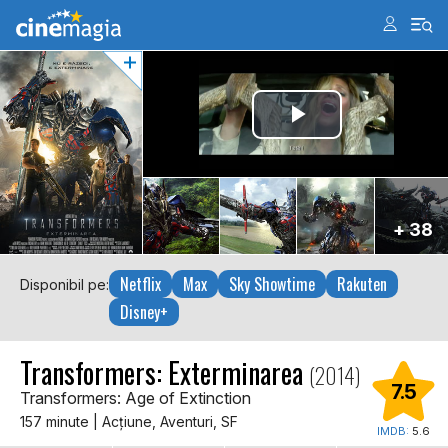
+ 38
Netflix
Max
Sky Showtime
Rakuten
Disponibil pe:
Disney+
Transformers: Exterminarea
(2014)
7.5
Transformers: Age of Extinction
157 minute | Acţiune, Aventuri, SF
IMDB:
5.6