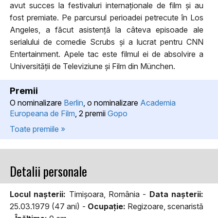
avut succes la festivaluri internaționale de film și au
fost premiate. Pe parcursul perioadei petrecute în Los
Angeles, a făcut asistență la câteva episoade ale
serialului de comedie Scrubs și a lucrat pentru CNN
Entertainment. Apele tac este filmul ei de absolvire a
Universității de Televiziune și Film din München.
Premii
O nominalizare
Berlin
, o nominalizare
Academia
Europeana de Film
, 2 premii
Gopo
Toate premiile »
Detalii personale
Locul naşterii:
Timişoara, România -
Data naşterii:
25.03.1979 (47 ani) -
Ocupaţie:
Regizoare, scenaristă