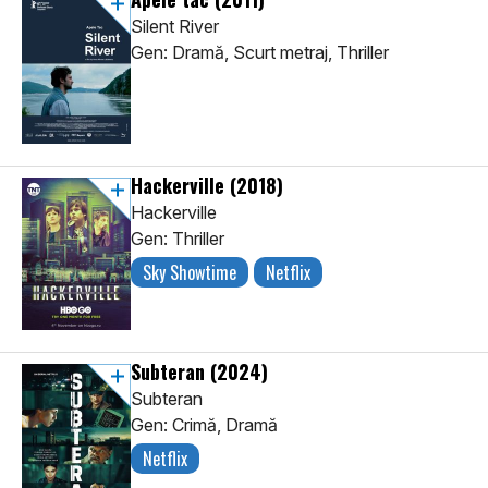
Silent River
Gen: Dramă, Scurt metraj, Thriller
Hackerville
(2018)
Hackerville
Gen: Thriller
Sky Showtime
Netflix
Subteran
(2024)
Subteran
Gen: Crimă, Dramă
Netflix