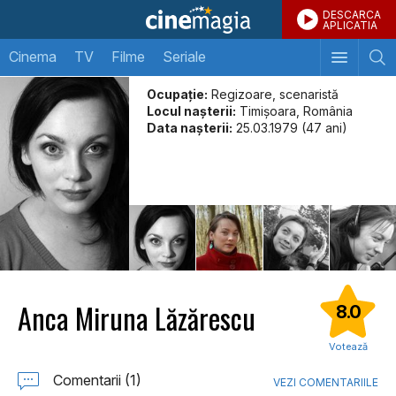
DESCARCA
APLICATIA
Cinema
TV
Filme
Seriale
Ocupație:
Regizoare, scenaristă
Locul naşterii:
Timişoara, România
Data naşterii:
25.03.1979 (47 ani)
Anca Miruna Lăzărescu
8.0
Votează
Comentarii (1)
VEZI COMENTARIILE