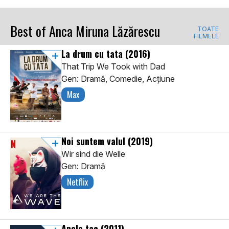
Best of Anca Miruna Lăzărescu
TOATE
FILMELE
La drum cu tata
(2016)
That Trip We Took with Dad
Gen: Dramă, Comedie, Acţiune
Max
Noi suntem valul
(2019)
Wir sind die Welle
Gen: Dramă
Netflix
Apele tac
(2011)