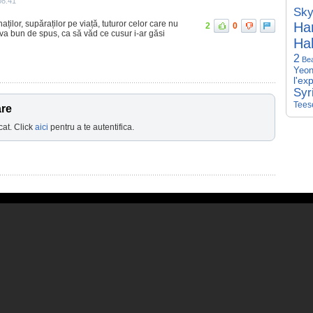
08:41
Sky
ților, supăraților pe viață, tuturor celor care nu
Har
2
0
eva bun de spus, ca să văd ce cusur i-ar găsi
Hal
2
Be
Yeon
l'ex
Syr
Tees
are
cat. Click
aici
pentru a te autentifica.