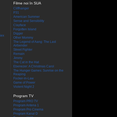
Filme noi în SUA
Cliffhanger
P31
American Summer
Sense and Sensibility
Clayface
Forgotten Island
Digger
Sex
Other Mommy
The Legend of Aang: The Last
Airbender
Street Fighter
Remain
Jimmy
The Cat in the Hat
Ebenezer: A Christmas Carol
The Hunger Games: Sunrise on the
Reaping
Focker-in-Law
Game of Power
Violent Night 2
Program TV
Program PRO TV
Program Antena 1
Program Pro Cinema
Program Kanal D