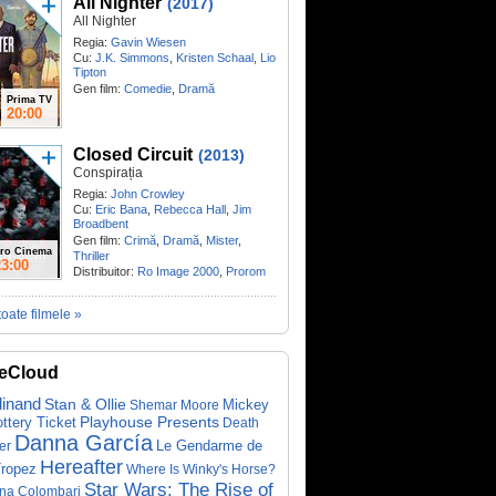
All Nighter
(2017)
All Nighter
Regia:
Gavin Wiesen
Cu:
J.K. Simmons
,
Kristen Schaal
,
Lio
Tipton
Gen film:
Comedie
,
Dramă
Prima TV
20:00
Closed Circuit
(2013)
Conspirația
Regia:
John Crowley
Cu:
Eric Bana
,
Rebecca Hall
,
Jim
Broadbent
Gen film:
Crimă
,
Dramă
,
Mister
,
ro Cinema
Thriller
23:00
Distribuitor:
Ro Image 2000
,
Prorom
toate filmele »
eCloud
dinand
Stan & Ollie
Mickey
Shemar Moore
ottery Ticket
Playhouse Presents
Death
Danna García
Le Gendarme de
er
Hereafter
Tropez
Where Is Winky's Horse?
Star Wars: The Rise of
ina Colombari