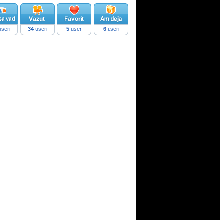
seri
34
useri
5
useri
6
useri