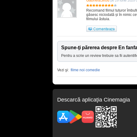
GabrielaSirbu
pe 29 Iunie 2025 
Recomand filmul tuturor îmbufna
găsesc niciodată și în nimic c
filmului ăstuia.
Spune-ţi părerea despre En fanf
Pentru a scrie un review trebuie sa fii autentifi
Vezi şi:
filme noi comedie
Descarcă aplicaţia Cinemagia