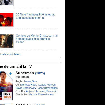
10 filme franţuzeşti de aşteptat
anul acesta la cinema
Contele de Monte-Cristo, cel mai
nominalizat film la premiile
César
toate articolele »
me de urmărit la TV
Superman
(2025)
Superman
Regia:
James Gunn
Cu:
Nicholas Hoult
,
Isabela Merced
,
,
David Corenswet
Rachel Brosnahan
Gen film:
Acţiune
,
Aventuri
,
Fantastic
HBO 2
Distribuitor:
Vertical Entertainment
18:20