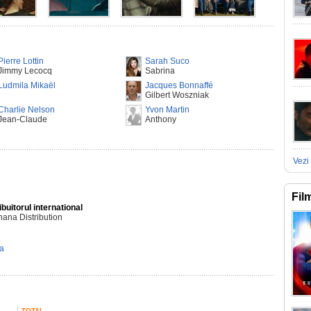
Pierre Lottin
Sarah Suco
Jimmy Lecocq
Sabrina
Ludmila Mikaël
Jacques Bonnaffé
Gilbert Woszniak
Charlie Nelson
Yvon Martin
Jean-Claude
Anthony
Vezi 
Fil
ibuitorul international
ana Distribution
ta
TOTAL