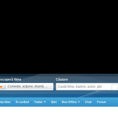
scoperă filme
Căutare
Comedie, acţiune, dramă, ...
mp liber
În curând
Trailer
Ştiri
Box Office
Club
Forum