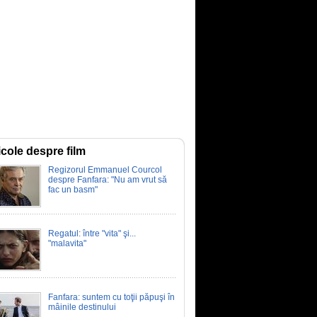
icole despre film
Regizorul Emmanuel Courcol
despre Fanfara: "Nu am vrut să
fac un basm"
Regatul: între "vita" şi...
"malavita"
Fanfara: suntem cu toţii păpuşi în
mâinile destinului