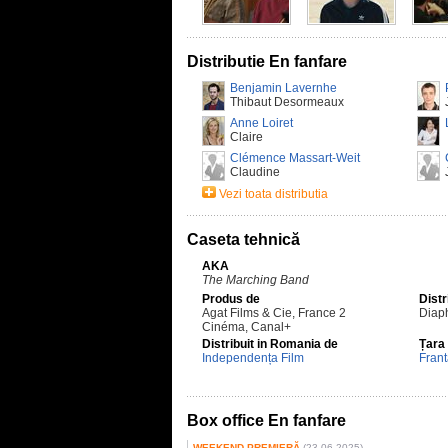
Distributie En fanfare
Benjamin Lavernhe
Thibaut Desormeaux
Anne Loiret
Claire
Clémence Massart-Weit
Claudine
Vezi toata distributia
Caseta tehnică
AKA
The Marching Band
Produs de
Distr
Agat Films & Cie, France 2
Diaph
Cinéma, Canal+
Distribuit in Romania de
Țara
Independența Film
Fran
Box office En fanfare
WEEKEND PREMIERĂ
(23.06.2025)