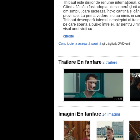
Thibaut este dirijor de renume internațional, 
Când află că a fost adoptat, descoperă și că 
om simplu, care lucrează într-o cantină și cân
provincie. La prima vedere, nu au nimic în c
Thibaut descoperă talentul neașteptat al frate
pe care soarta a pus-o între ei. Iar pentru J
visul unei vieți cu…
citeşte
Contribuie la această pagină
şi câştigă DVD-uri!
Trailere En fanfare
2 trailere
02:05
Imagini En fanfare
14 imagini