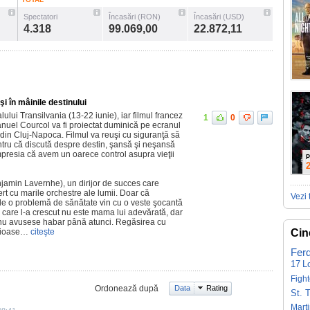
Spectatori
Încasări (RON)
Încasări (USD)
4.318
99.069,00
22.872,11
i în mâinile destinului
alului Transilvania (13-22 iunie), iar filmul francez
1
0
nuel Courcol va fi proiectat duminică pe ecranul
 din Cluj-Napoca. Filmul va reuşi cu siguranţă să
entru că discută despre destin, şansă şi neşansă
impresia că avem un oarece control asupra vieţii
P
enjamin Lavernhe), un dirijor de succes care
rt cu marile orchestre ale lumii. Doar că
Vezi 
 de o problemă de sănătate vin cu o veste şocantă
 care l-a crescut nu este mama lui adevărată, dar
e nu avusese habar până atunci. Regăsirea cu
erioase…
citeşte
Cin
Fer
17
L
Fight
Ordonează după
Data
Rating
St. 
Mart