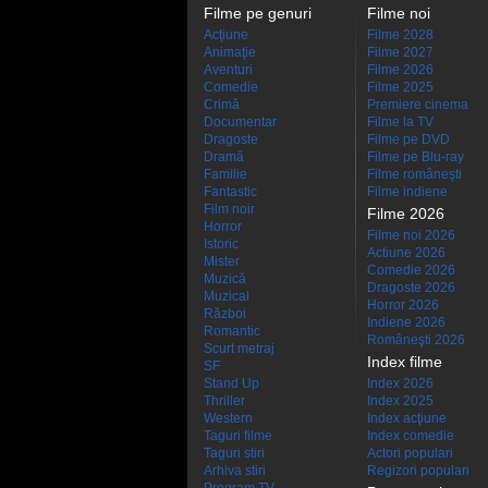
Filme pe genuri
Filme noi
Acţiune
Filme 2028
Animaţie
Filme 2027
Aventuri
Filme 2026
Comedie
Filme 2025
Crimă
Premiere cinema
Documentar
Filme la TV
Dragoste
Filme pe DVD
Dramă
Filme pe Blu-ray
Familie
Filme româneşti
Fantastic
Filme indiene
Film noir
Filme 2026
Horror
Filme noi 2026
Istoric
Actiune 2026
Mister
Comedie 2026
Muzică
Dragoste 2026
Muzical
Horror 2026
Război
Indiene 2026
Romantic
Româneşti 2026
Scurt metraj
Index filme
SF
Stand Up
Index 2026
Thriller
Index 2025
Western
Index acţiune
Taguri filme
Index comedie
Taguri stiri
Actori populari
Arhiva stiri
Regizori populari