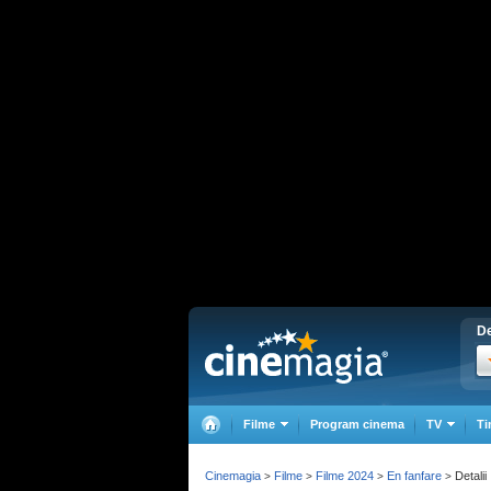
De
Filme
Program cinema
TV
Ti
Cinemagia
Filme
Filme 2024
En fanfare
Detalii
>
>
>
>