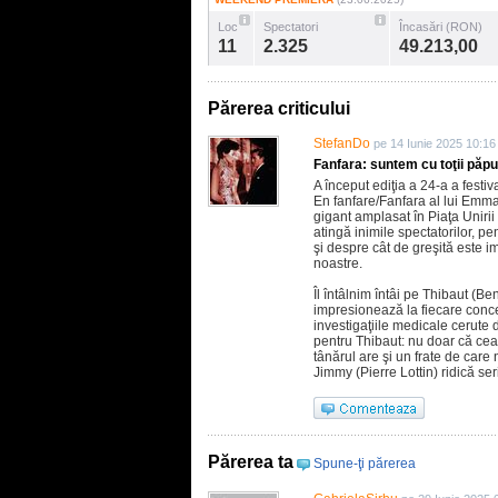
Loc
Spectatori
Încasări (RON)
11
2.325
49.213,00
Părerea criticului
StefanDo
pe 14 Iunie 2025 10:16
Fanfara: suntem cu toţii păpuş
A început ediţia a 24-a a festiv
En fanfare/Fanfara al lui Emma
gigant amplasat în Piaţa Unirii
atingă inimile spectatorilor, p
şi despre cât de greşită este 
noastre.
Îl întâlnim întâi pe Thibaut (B
impresionează la fiecare conce
investigaţiile medicale cerute
pentru Thibaut: nu doar că cea
tânărul are şi un frate de car
Jimmy (Pierre Lottin) ridică s
Părerea ta
Spune-ţi părerea