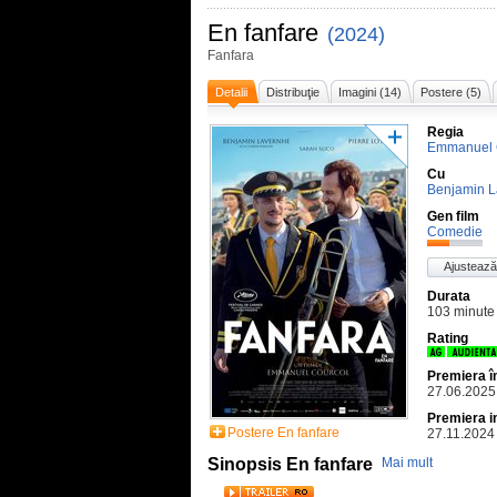
En fanfare
(2024)
Fanfara
Detalii
Distribuţie
Imagini (14)
Postere (5)
Regia
Emmanuel 
Cu
Benjamin L
Gen film
Comedie
Ajustează
Durata
103 minute
Rating
Premiera 
27.06.2025
Premiera i
Postere En fanfare
27.11.2024
Sinopsis En fanfare
Mai mult