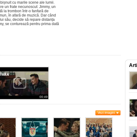
obișnuit cu marile scene ale lumii.
are un frate necunoscut: Jimmy, un
tă la trombon într-o fanfară de
omun, în afară de muzică. Dar când
lui său, decide să repare distanța
immy, se conturează pentru prima dată
Art
00:49
Vezi imagini