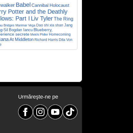
Babel
walker
Cannibal Holocaust
ry Potter and the Deathly
lows: Part I
Liv Tyler
The Ring
Dao shi xia shan
Jang
au Bridges
Marimar Vega
Bogdan Iancu
Blueberry,
g-Sil
perience secrete
Homecoming
Mekhi Phifer
iana
At Middleton
Richard Harris
Dita Von
e
Urmăreşte-ne pe