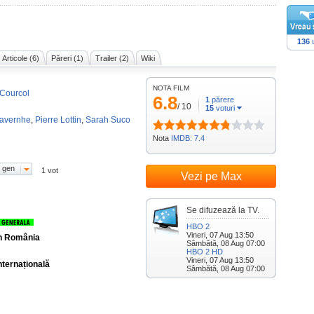
136
u
Articole (6)
Păreri (1)
Trailer (2)
Wiki
NOTA FILM
Courcol
6.8
1
părere
/
10
15
voturi
avernhe
,
Pierre Lottin
,
Sarah Suco
Nota
IMDB: 7.4
 gen
1 vot
Vezi pe Max
Se difuzează la TV.
HBO 2
Vineri, 07 Aug 13:50
în România
Sâmbătă, 08 Aug 07:00
HBO 2 HD
Vineri, 07 Aug 13:50
nternațională
Sâmbătă, 08 Aug 07:00