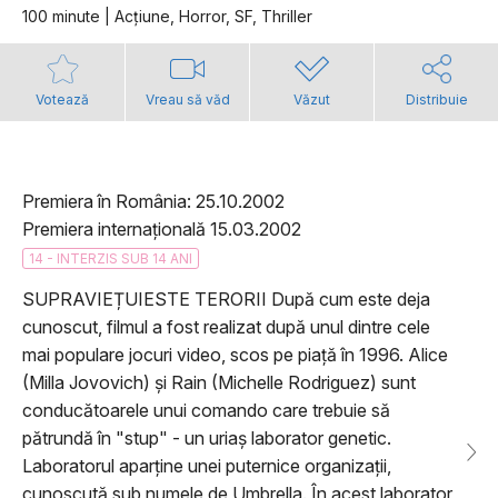
100 minute | Acţiune, Horror, SF, Thriller
Votează
Vreau să văd
Văzut
Distribuie
Premiera în România: 25.10.2002
Premiera internațională 15.03.2002
14 - INTERZIS SUB 14 ANI
SUPRAVIEȚUIESTE TERORII După cum este deja
cunoscut, filmul a fost realizat după unul dintre cele
mai populare jocuri video, scos pe piață în 1996. Alice
(Milla Jovovich) și Rain (Michelle Rodriguez) sunt
conducătoarele unui comando care trebuie să
pătrundă în "stup" - un uriaș laborator genetic.
Laboratorul aparține unei puternice organizații,
cunoscută sub numele de Umbrella. În acest laborator