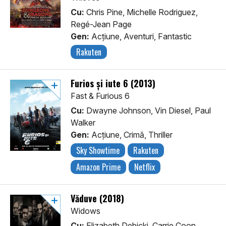
Cu:
Chris Pine, Michelle Rodriguez,
Regé-Jean Page
Gen:
Acţiune, Aventuri, Fantastic
Rakuten
Furios și iute 6 (2013)
Fast & Furious 6
Cu:
Dwayne Johnson, Vin Diesel, Paul
Walker
Gen:
Acţiune, Crimă, Thriller
Sky Showtime
Rakuten
Amazon Prime
Netflix
Văduve (2018)
Widows
Cu:
Elizabeth Debicki, Carrie Coon,