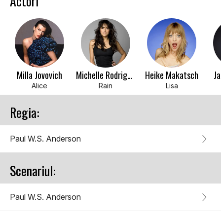
Actori
Milla Jovovich
Michelle Rodriguez
Heike Makatsch
J
Alice
Rain
Lisa
Regia:
Paul W.S. Anderson
Scenariul:
Paul W.S. Anderson