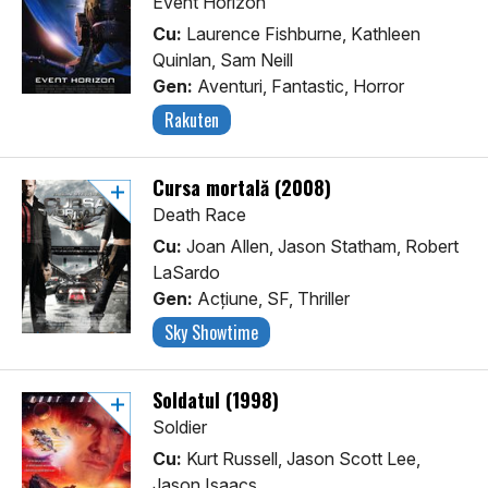
Event Horizon
Cu:
Laurence Fishburne, Kathleen
Quinlan, Sam Neill
Gen:
Aventuri, Fantastic, Horror
Rakuten
Cursa mortală (2008)
Death Race
Cu:
Joan Allen, Jason Statham, Robert
LaSardo
Gen:
Acţiune, SF, Thriller
Sky Showtime
Soldatul (1998)
Soldier
Cu:
Kurt Russell, Jason Scott Lee,
Jason Isaacs