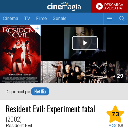
DESCARCA
APLICATIA
Cinema
TV
Filme
Seriale
+ 29
Netflix
Disponibil pe:
Resident Evil: Experiment fatal
7.3
(2002)
Resident Evil
IMDB:
6.6