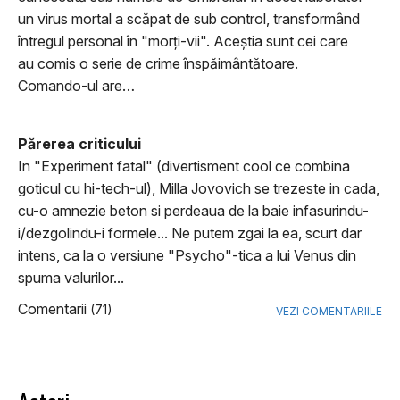
un virus mortal a scăpat de sub control, transformând
întregul personal în "morți-vii". Aceștia sunt cei care
au comis o serie de crime înspăimântătoare.
Comando-ul are…
Părerea criticului
In "Experiment fatal" (divertisment cool ce combina
goticul cu hi-tech-ul), Milla Jovovich se trezeste in cada,
cu-o amnezie beton si perdeaua de la baie infasurindu-
i/dezgolindu-i formele... Ne putem zgai la ea, scurt dar
intens, ca la o versiune "Psycho"-tica a lui Venus din
spuma valurilor...
Comentarii
(71)
VEZI COMENTARIILE