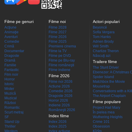
Filme pe genuri
Filme noi
Actori populari
Acţiune
Filme 2028
Beyoncé
Animaţie
Filme 2027
Sofía Vergara
Aventuri
Filme 2026
Tom Hanks
Comedie
Filme 2025
Adrien Brody
Crimă
Premiere cinema
Will Smith
Documentar
Filme la TV
Charlize Theron
Dragoste
Filme pe DVD
Născuţi azi
Dramă
Filme pe Blu-ray
Trailere filme
Familie
Filme româneşti
The Stunt Driver
Fantastic
Filme indiene
Ebenezer: A Christmas C
Film noir
Filme 2026
Spider Island
Horror
Filme noi 2026
Matchbox the Movie
Istoric
Actiune 2026
Mousetrap
Mister
Comedie 2026
Conversations with a Kille
Muzică
Dragoste 2026
The Airport Chaplain
Muzical
Horror 2026
Filme populare
Război
Indiene 2026
Romantic
Project Hail Mary
Româneşti 2026
Scurt metraj
În pielea mea
Index filme
SF
Wuthering Heights
Stand Up
Index 2026
Crime 101
Thriller
Index 2025
Obsession
Western
Index acţiune
Kîzîm