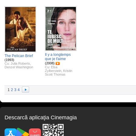
Il y a longtemps
The Pelican Brief
que je t'aime
(1993)
(2008)
Cu:
Julia Roberts
,
Denzel Washington
Cu:
Elsa
Zylberstein
,
Kristin
Scott Thomas
1
2
3
4
Descarcă aplicaţia Cinemagia