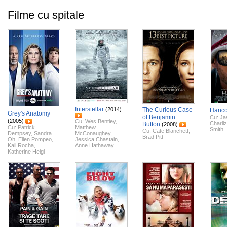
Filme cu spitale
Interstellar
(2014)
The Curious Case
Hanc
Grey's Anatomy
of Benjamin
Cu:
Ja
(2005)
Cu:
Wes Bentley
,
Charli
Button
(2008)
Cu:
Patrick
Matthew
Smith
Cu:
Cate Blanchett
,
Dempsey
,
Sandra
McConaughey
,
Brad Pitt
Oh
,
Ellen Pompeo
,
Jessica Chastain
,
Kali Rocha
,
Anne Hathaway
Katherine Heigl