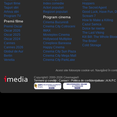
Taguri filme
Index comedie
Hoppers
Taguri stiri
Actori populari
The Secret Agent
Arhiva stiri
Regizori populari
Good Luck, Have Fun, D
Program TV
Scream 7
Program cinema
How to Make a Killing
Premii filme
Cinema Bucuresti
Cazul Samca
Premii Oscar
Cinema City Cotroceni
Dolce far niente
Oscar 2026
IMAX
The Last Viking
Oscar 2025
Movieplex Cinema
Kill Bill: The Whole Blood
Oscar 2024
Hollywood Multiplex
The Bride!
Cannes
Cineplexx Baneasa
Cold Storage
Cannes 2026
Happy Cinema
Globul de Aur
Cinema City Sun Plaza
Berlin
Cinema City Mega Mall
Venetia
Cinema City ParkLake
Acest site folosește cookie-uri. Navigând în conti
Copyright© 2000-2026 Cinemagia®
Termeni şi condiţii
|
Contact
|
Politica de confidențialitate
|
A.N.P.C