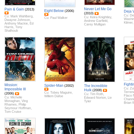
Never Let Me Go
Pain & Gain
(2013)
Eight Below
(2006)
Deja 
(2010)
Cu:
De
Cu:
Mark Wahlberg
,
Cu:
Keira Knightley
,
Cu:
Paul Walker
Washi
Dwayne Johnson
,
Andrew Garfield
,
Kilmer
Anthony Mackie
,
Ed
Carey Mulligan
Harris
,
Tony
Shalhoub
Fighti
Mission:
Spider-Man
(2002)
The Incredible
Cu:
Zu
Impossible III
Hulk
(2008)
Terren
Cu:
Tobey Maguire
,
(2006)
Cu:
Tim Roth
,
Flaco 
Willem Dafoe
Cu:
Michelle
Edward Norton
,
Liv
Channi
Monaghan
,
Ving
Tyler
Brian 
Rhames
,
Philip
Seymour Hoffman
,
Tom Cruise