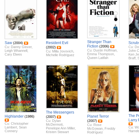
Stranger Than
Saw
Resident Evil
Scrub
(2004)
Fiction
(2006)
Cu:
Danny Glover
,
Cu:
Do
(2002)
Cu:
Dustin Hoffman
,
Leigh Whannell
,
John C
Cu:
Milla Jovovich
,
Emma Thompson
,
Cary Elwes
Ken Je
Michelle Rodriguez
Queen Latifah
Braff
,
The Messengers
The P
Highlander
Planet Terror
(1986)
(2007)
Larry 
Cu:
Dylan
(2007)
Cu:
Christopher
McDermott
,
Cu:
Rose
Lambert
,
Sean
Cu:
Wo
Penelope Ann Miller
,
McGowan
,
Freddy
Connery
Harrel
Kristen Stewart
Rodríguez