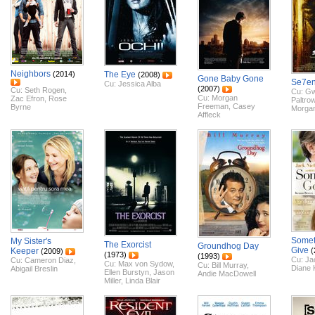
Neighbors
(2014)
The Eye
(2008)
Gone Baby Gone
Se7e
Cu:
Jessica Alba
(2007)
Cu:
Seth Rogen
,
Cu:
Gw
Cu:
Morgan
Zac Efron
,
Rose
Paltro
Freeman
,
Casey
Byrne
Morga
Affleck
Somet
My Sister's
The Exorcist
Groundhog Day
Give
Keeper
(
(2009)
(1973)
(1993)
Cu:
Ja
Cu:
Cameron Diaz
,
Cu:
Max von Sydow
,
Cu:
Bill Murray
,
Diane 
Abigail Breslin
Ellen Burstyn
,
Jason
Andie MacDowell
Miller
,
Linda Blair