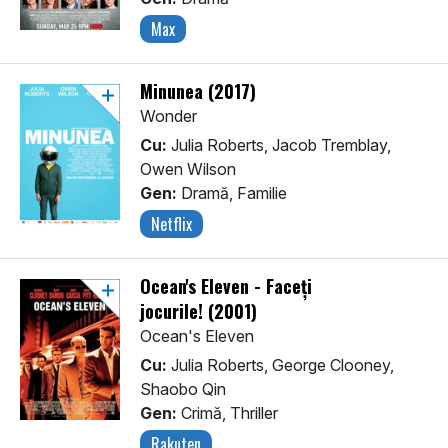
Max
Minunea (2017)
Wonder
Cu:
Julia Roberts, Jacob Tremblay,
Owen Wilson
Gen:
Dramă, Familie
Netflix
Ocean's Eleven - Faceți
jocurile! (2001)
Ocean's Eleven
Cu:
Julia Roberts, George Clooney,
Shaobo Qin
Gen:
Crimă, Thriller
Rakuten