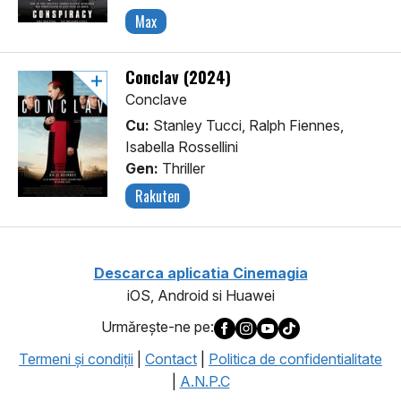
Max
Conclav (2024)
Conclave
Cu:
Stanley Tucci, Ralph Fiennes,
Isabella Rossellini
Gen:
Thriller
Rakuten
Descarca aplicatia Cinemagia
iOS, Android si Huawei
Urmăreşte-ne pe:
Termeni şi condiţii
|
Contact
|
Politica de confidentialitate
|
A.N.P.C