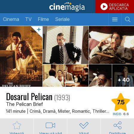
DESCARCA
APLICATIA
Cinema
TV
Filme
Seriale
+ 40
Dosarul Pelican
(1993)
7.5
The Pelican Brief
141 minute | Crimă, Dramă, Mister, Romantic, Thriller, Dragoste
IMDB:
6.6
Votează
Vreau să văd
Văzut
Distribuie