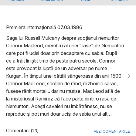
Premiera internațională 07.03.1986
Saga lui Russell Mulcahy despre scoțianul nemuritor
Connor Macleod, membru al unei "rase" de Nemuritori
care pot fi uciși doar prin decapitare cu sabia. După
ce a trăit liniștit timp de peste patru secole, Connor
este provocat la luptă de un adversar pe nume
Kurgan. În timpul unei bătălii sângeroase din anii 1500,
Connor MacLeod, scoțian de rând, războinic sărac,
fusese rănit mortal... dar nu murise. MacLeod află de
la misteriosul Ramirez că face parte dintr-o rasa de
Nemuritori. Acești cavaleri nu îmbătrânesc, nu se
reproduc și pot muri doar uciși de sabia unui alt…
Comentarii
(23)
VEZI COMENTARIILE