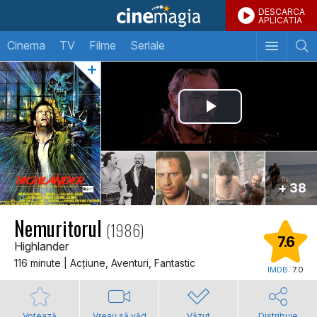
DESCARCA
APLICATIA
Cinema
TV
Filme
Seriale
+ 38
Nemuritorul
(1986)
7.6
Highlander
116 minute | Acţiune, Aventuri, Fantastic
IMDB:
7.0
Votează
Vreau să văd
Văzut
Distribuie