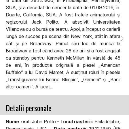
la data de 29.12.1950, în Philadelphia, Pennsylvania,
SUA, și a decedat de cancer la data de 01.09.2016, în
Duarte, California, SUA. A fost fratele animatorului și
regizorului Jack Polito. A absolvit Universitatea
Villanova cu o bursă de teatru. Apoi, a început o carieră
lungă de succes pe scena din New York, atât în afara
cât și pe Broadway. Primul său loc de muncă la
Broadway a fost când avea 26 de ani și a fost angajat
ca standby pentru Kenneth McMillan, în vârstă de 45
de ani, în producția originală a piesei „American
Buffalo” a lui David Mamet. A susținut roluri în piesele
„Transfigurarea lui Benno Blimpie”, „Gemeni” și „Banii
altor oameni”. A jucat...
Detalii personale
Nume real:
John Polito -
Locul naşterii:
Philadelphia,
Pennsylvania, USA -
Data naşterii:
29.12.1950 (65