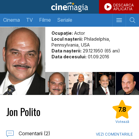
DESCARCA
APLICATIA
Cinema
TV
Filme
Seriale
Ocupație:
Actor
Locul naşterii:
Philadelphia,
Pennsylvania, USA
Data naşterii:
29.12.1950 (65 ani)
Data decesului:
01.09.2016
Jon Polito
7.8
Votează
Comentarii (2)
VEZI COMENTARIILE