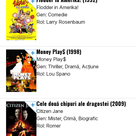
Flodder in Amerika!
Gen: Comedie
Rol: Larry Rosenbaum
Money Play$
(1998)
Money Play$
Gen: Thriller, Dramă, Acţiune
Rol: Lou Spano
Cele două chipuri ale dragostei
(2009)
Citizen Jane
Gen: Mister, Crimă, Biografic
Rol: Romer