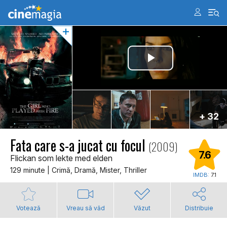
+ 32
Fata care s-a jucat cu focul
(2009)
7.6
Flickan som lekte med elden
129 minute | Crimă, Dramă, Mister, Thriller
IMDB:
7.1
Votează
Vreau să văd
Văzut
Distribuie