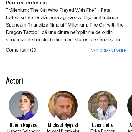
Părerea criticului
"Millenium: The Girl Who Played With Fire" - Fata,
fratele şi tata Dezlânarea agravează flişchireţitudinea
Spuneam, în analiza filmului "Millenium: The Girl with the
Dragon Tattoo", că una dintre neîmplinirile de ordin
structural ale filmului (în linii mari, stufos, dezlânat şi nu...
Comentarii
(29)
VEZI COMENTARIILE
Actori
Noomi Rapace
Michael Nyqvist
Lena Endre
A
Lisbeth Salander
Mikael Blomkvist
Erika Berger
An