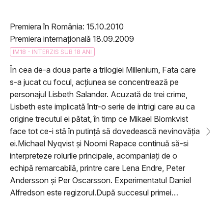
Premiera în România: 15.10.2010
Premiera internațională 18.09.2009
IM18 - INTERZIS SUB 18 ANI
În cea de-a doua parte a trilogiei Millenium, Fata care
s-a jucat cu focul, acțiunea se concentrează pe
personajul Lisbeth Salander. Acuzată de trei crime,
Lisbeth este implicată într-o serie de intrigi care au ca
origine trecutul ei pătat, în timp ce Mikael Blomkvist
face tot ce-i stă în putință să dovedească nevinovăția
ei.Michael Nyqvist și Noomi Rapace continuă să-si
interpreteze rolurile principale, acompaniați de o
echipă remarcabilă, printre care Lena Endre, Peter
Andersson și Per Oscarsson. Experimentatul Daniel
Alfredson este regizorul.După succesul primei…