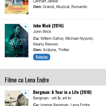
Lennart Jähkel
Gen:
Dramă, Muzical, Romantic
John Wick (2014)
John Wick
Cu:
Willem Dafoe, Michael Nyqvist,
Keanu Reeves
Gen:
Acţiune, Thriller
Rakuten
Filme cu Lena Endre
Bergman: A Year in a Life (2018)
Bergman - ett år, ett liv
Cu:
Ingmar Bergman, Lena Endre,