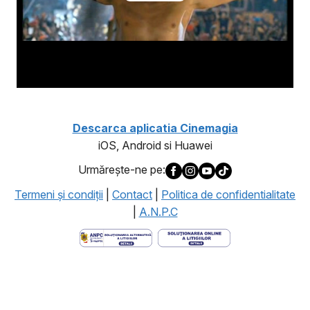
Descarca aplicatia Cinemagia
iOS, Android si Huawei
Urmăreşte-ne pe:
Termeni şi condiţii
|
Contact
|
Politica de confidentialitate
|
A.N.P.C