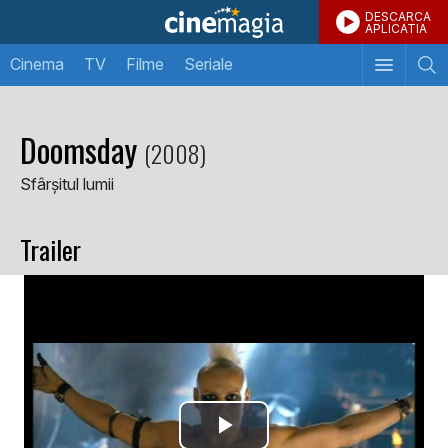
DESCARCA
APLICATIA
Cinema
TV
Filme
Seriale
Doomsday
(2008)
Sfârșitul lumii
Trailer