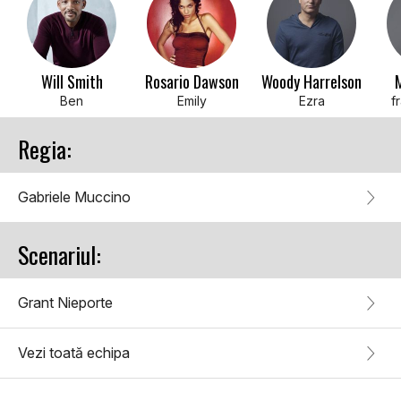
Will Smith
Rosario Dawson
Woody Harrelson
M
Ben
Emily
Ezra
f
Regia:
Gabriele Muccino
Scenariul:
Grant Nieporte
Vezi toată echipa