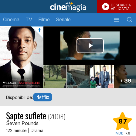
DESCARCA
APLICATIA
Cinema
TV
Filme
Seriale
+ 39
Netflix
Disponibil pe:
Șapte suflete
(2008)
8.7
Seven Pounds
122 minute | Dramă
IMDB:
7.6