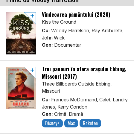
Vindecarea pământului (2020)
Kiss the Ground
Cu:
Woody Harrelson, Ray Archuleta,
John Wick
Gen:
Documentar
Trei panouri în afara orașului Ebbing,
Missouri (2017)
Three Billboards Outside Ebbing,
Missouri
Cu:
Frances McDormand, Caleb Landry
Jones, Kerry Condon
Gen:
Crimă, Dramă
Disney+
Max
Rakuten