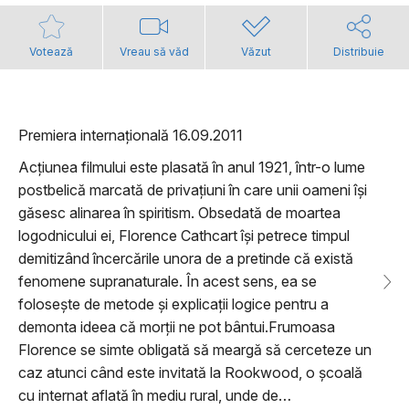
Votează
Vreau să văd
Văzut
Distribuie
Premiera internațională 16.09.2011
Acțiunea filmului este plasată în anul 1921, într-o lume
postbelică marcată de privațiuni în care unii oameni își
găsesc alinarea în spiritism. Obsedată de moartea
logodnicului ei, Florence Cathcart își petrece timpul
demitizând încercările unora de a pretinde că există
fenomene supranaturale. În acest sens, ea se
folosește de metode și explicații logice pentru a
demonta ideea că morții ne pot bântui.Frumoasa
Florence se simte obligată să meargă să cerceteze un
caz atunci când este invitată la Rookwood, o școală
cu internat aflată în mediu rural, unde de…