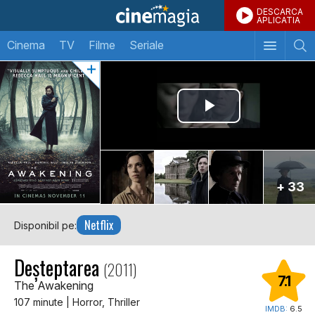
DESCARCA
APLICATIA
Cinema
TV
Filme
Seriale
+ 33
Netflix
Disponibil pe:
Deșteptarea
(2011)
7.1
The Awakening
107 minute | Horror, Thriller
IMDB:
6.5