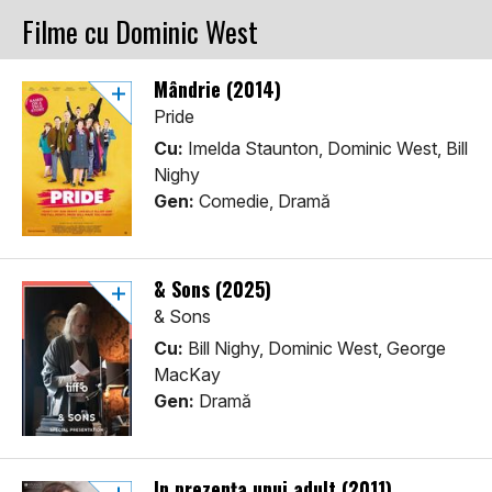
Filme cu Dominic West
Mândrie (2014)
Pride
Cu:
Imelda Staunton, Dominic West, Bill
Nighy
Gen:
Comedie, Dramă
& Sons (2025)
& Sons
Cu:
Bill Nighy, Dominic West, George
MacKay
Gen:
Dramă
În prezența unui adult (2011)