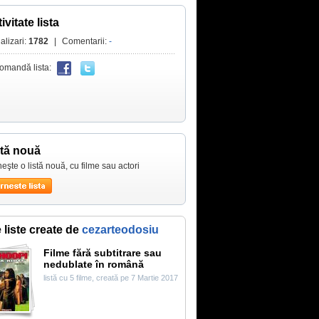
ivitate lista
alizari:
1782
|
Comentarii:
-
omandă lista:
stă nouă
eşte o listă nouă, cu filme sau actori
e liste create de
cezarteodosiu
Filme fără subtitrare sau
nedublate în română
listă cu 5 filme, creată pe 7 Martie 2017