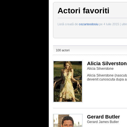
Actori favoriti
Listă creată de
cezarteodosiu
pe 4 Iulie 2015 | ult
100 actori
Alicia Silversto
Alicia Silverstone
Alicia Silverstone (nascut
devenit cunoscuta dupa apa
Gerard Butler
Gerard James Butler