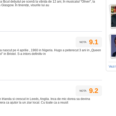
-a făcut debutul pe scenă la vârsta de 12 ani, în musicalul "Oliver", la
Glasgow. În tinerețe, visurile lui au
9.1
NOTA
nascut pe 4 aprilie , 1960 in Nigeria. Hugo a peterecut 3 ani in „Queen
 in Bristol. S-a intors definitiv in
Vezi 
9.2
NOTA
n Irlanda si crescut in Leeds, Anglia. Inca de mic dorea sa devina
iera ca ajutor la un ziar local. Cu toate ca a reusit