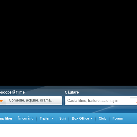
scoperă filme
Căutare
Comedie, acţiune, dramă, ...
mp liber
În curând
Trailer
Ştiri
Box Office
Club
Forum