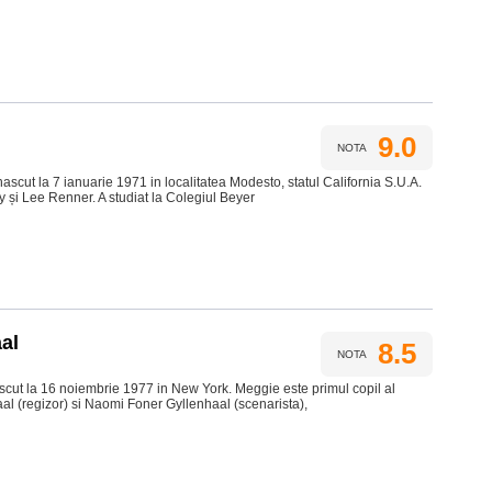
9.0
NOTA
cut la 7 ianuarie 1971 in localitatea Modesto, statul California S.U.A.
ey și Lee Renner. A studiat la Colegiul Beyer
al
8.5
NOTA
cut la 16 noiembrie 1977 in New York. Meggie este primul copil al
al (regizor) si Naomi Foner Gyllenhaal (scenarista),