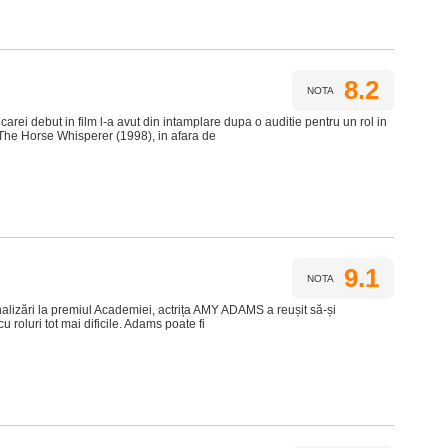
8.2
NOTA
carei debut in film l-a avut din intamplare dupa o auditie pentru un rol in
 The Horse Whisperer (1998), in afara de
9.1
NOTA
lizări la premiul Academiei, actrița AMY ADAMS a reușit să-și
 roluri tot mai dificile. Adams poate fi