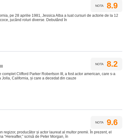
8.9
NOTA
nia, pe 28 aprilie 1981, Jessica Alba a luat cursuri de actorie de la 12
ecoce, jucând roluri diverse. Debutând în
8.2
NOTA
II
 complet Clifford Parker Robertson III, a fost actor american, care s-a
 Jolla, California, și care a decedat din cauze
9.6
NOTA
gizor, producător și actor laureat al multor premii. În prezent, el
a “Hereafter,” scrisă de Peter Morgan, în