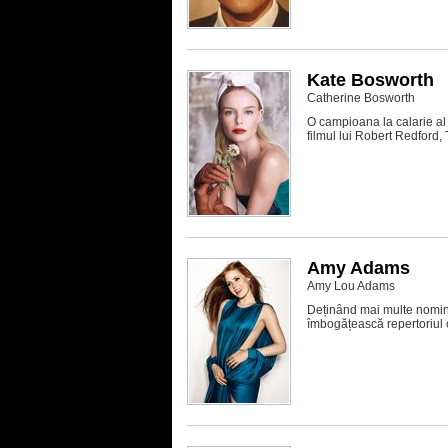
Kate Bosworth
Catherine Bosworth
O campioana la calarie al 
filmul lui Robert Redford,
Amy Adams
Amy Lou Adams
Deținând mai multe nomina
îmbogățească repertoriul cu