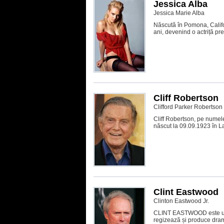
Jessica Alba
Jessica Marie Alba
Născută în Pomona, Califor
ani, devenind o actriță pr
Cliff Robertson
Clifford Parker Robertson I
Cliff Robertson, pe numele
născut la 09.09.1923 în La
Clint Eastwood
Clinton Eastwood Jr.
CLINT EASTWOOD este un re
regizează și produce dram