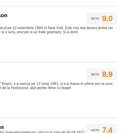
son
9.0
NOTA
scut pe 22 noiembrie 1984 in New York. Este cea mai tanara dintre cei
te si o sora, precum si un frate geaman). Si-a dorit
8.9
NOTA
 Evans, s-a nascut pe 13 iunie 1981, si s-a impus in ultimii ani ca unul
ri de la Hollywood, atat pentru filme cu buget
ms
7.4
NOTA
tor, scenarist american, născut la data de 06.04.1937,