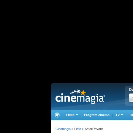
De
Filme
Program cinema
TV
Ti
Cinemagia
Liste
Actori favoriti
>
>