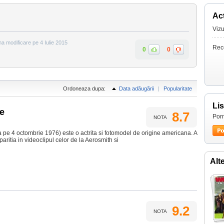
Act
Vizu
ima modificare pe 4 Iulie 2015
Rec
0
0
Ordoneaza dupa:
Data adăugării
|
Popularitate
Li
ne
8.7
Porn
NOTA
a pe 4 octombrie 1976) este o actrita si fotomodel de origine americana. A
ritia in videoclipul celor de la Aerosmith si
Alt
9.2
NOTA