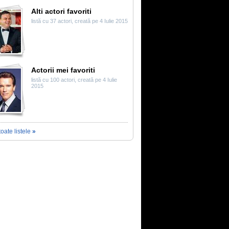
Alti actori favoriti
listă cu 37 actori, creată pe 4 Iulie 2015
Actorii mei favoriti
listă cu 100 actori, creată pe 4 Iulie
2015
toate listele
»