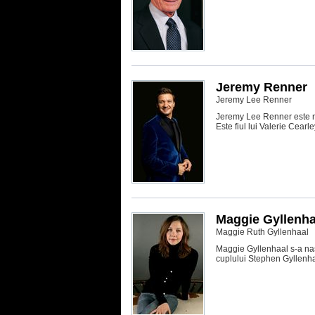
Jeremy Renner
Jeremy Lee Renner
Jeremy Lee Renner este nas
Este fiul lui Valerie Cearl
Maggie Gyllenha
Maggie Ruth Gyllenhaal
Maggie Gyllenhaal s-a nas
cuplului Stephen Gyllenha