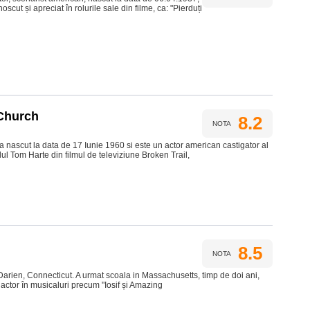
scut și apreciat în rolurile sale din filme, ca: "Pierduți
Church
8.2
NOTA
n
ascut la data de 17 Iunie 1960 si este un actor american castigator al
l Tom Harte din filmul de televiziune Broken Trail,
8.5
NOTA
Darien, Connecticut. A urmat scoala in Massachusetts, timp de doi ani,
actor în musicaluri precum "Iosif și Amazing