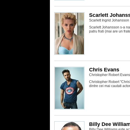
Scarlett Johans
Scarlett Ingrid Johansson
Scarlett Johansson s-a na
patru frati (mai are un fra
Chris Evans
Christopher Robert Evans
Christopher Robert "Chris"
dintre cei mai cautati acto
Billy Dee Willia
Billy Dee Williams este ac