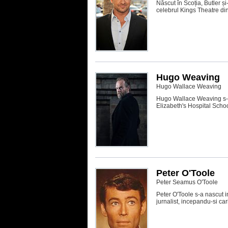
Născut în Scoția, Butler și
celebrul Kings Theatre din 
Hugo Weaving
Hugo Wallace Weaving
Hugo Wallace Weaving s-a 
Elizabeth's Hospital School”
Peter O'Toole
Peter Seamus O'Toole
Peter O'Toole s-a nascut i
jurnalist, incepandu-si car