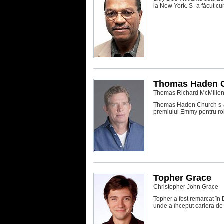
la New York. S- a făcut cuno
Thomas Haden 
Thomas Richard McMille
Thomas Haden Church s-a n
premiului Emmy pentru rolu
Topher Grace
Christopher John Grace
Topher a fost remarcat în 
unde a început cariera de 