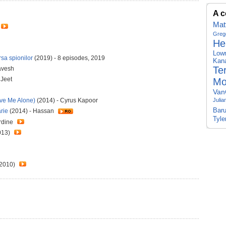
A c
Mat
Greg
He
Low
rsa spionilor
(2019) - 8 episodes, 2019
Kan
Te
avesh
 Jeet
Mo
Va
Julia
ave Me Alone)
(2014) - Cyrus Kapoor
Baru
rie
(2014) - Hassan
Tyle
rdine
013)
2010)