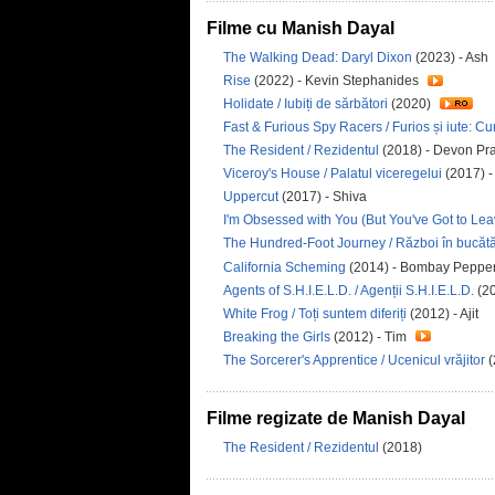
Filme cu Manish Dayal
The Walking Dead: Daryl Dixon
(2023) - Ash
Rise
(2022) - Kevin Stephanides
Holidate / Iubiți de sărbători
(2020)
Fast & Furious Spy Racers / Furios și iute: Cu
The Resident / Rezidentul
(2018) - Devon Pr
Viceroy's House / Palatul viceregelui
(2017) -
Uppercut
(2017) - Shiva
I'm Obsessed with You (But You've Got to Le
The Hundred-Foot Journey / Război în bucătă
California Scheming
(2014) - Bombay Peppe
Agents of S.H.I.E.L.D. / Agenții S.H.I.E.L.D.
(2
White Frog / Toți suntem diferiți
(2012) - Ajit
Breaking the Girls
(2012) - Tim
The Sorcerer's Apprentice / Ucenicul vrăjitor
(
Filme regizate de Manish Dayal
The Resident / Rezidentul
(2018)