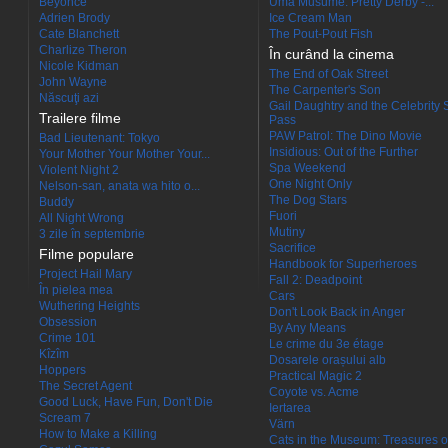
Beyoncé
Uma Musume: Pretty Derby -...
Adrien Brody
Ice Cream Man
Cate Blanchett
The Pout-Pout Fish
Charlize Theron
În curând la cinema
Nicole Kidman
The End of Oak Street
John Wayne
The Carpenter's Son
Născuţi azi
Gail Daughtry and the Celebrity 
Trailere filme
Pass
PAW Patrol: The Dino Movie
Bad Lieutenant: Tokyo
Insidious: Out of the Further
Your Mother Your Mother Your...
Spa Weekend
Violent Night 2
One Night Only
Nelson-san, anata wa hito o...
The Dog Stars
Buddy
Fuori
All Night Wrong
Mutiny
3 zile în septembrie
Sacrifice
Filme populare
Handbook for Superheroes
Project Hail Mary
Fall 2: Deadpoint
În pielea mea
Cars
Wuthering Heights
Don't Look Back in Anger
Obsession
By Any Means
Crime 101
Le crime du 3e étage
Kîzîm
Dosarele orașului alb
Hoppers
Practical Magic 2
The Secret Agent
Coyote vs. Acme
Good Luck, Have Fun, Don't Die
Iertarea
Scream 7
Värn
How to Make a Killing
Cats in the Museum: Treasures o