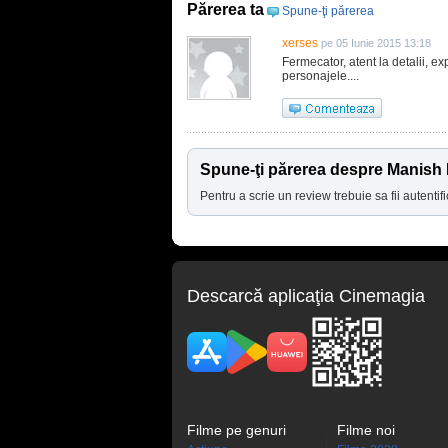
Părerea ta
Spune-ţi părerea
xerses
pe 05 Iunie 2015 13:18
Fermecator, atent la detalii, ex
personajele....
Spune-ţi părerea despre Manish
Pentru a scrie un review trebuie sa fii autentifi
Descarcă aplicaţia Cinemagia
Filme pe genuri
Filme noi