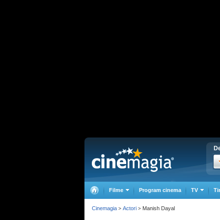
De
Filme
Program cinema
TV
Ti
Cinemagia
Actori
Manish Dayal
>
>