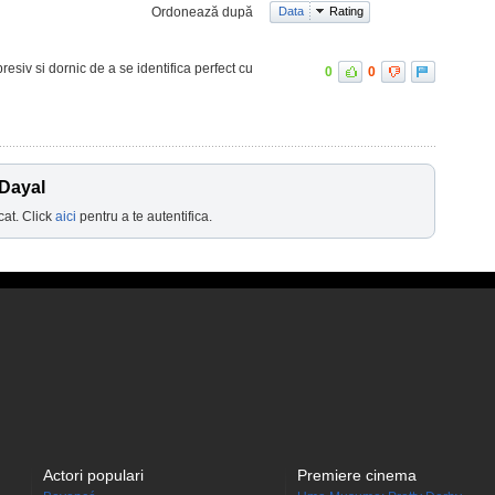
Ordonează după
Data
Rating
presiv si dornic de a se identifica perfect cu
0
0
 Dayal
cat. Click
aici
pentru a te autentifica.
Actori populari
Premiere cinema