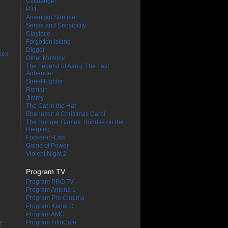
Cliffhanger
P31
American Summer
Sense and Sensibility
Clayface
Forgotten Island
Digger
Sex
Other Mommy
The Legend of Aang: The Last
Airbender
Street Fighter
Remain
Jimmy
The Cat in the Hat
Ebenezer: A Christmas Carol
The Hunger Games: Sunrise on the
Reaping
Focker-in-Law
Game of Power
Violent Night 2
Program TV
Program PRO TV
Program Antena 1
Program Pro Cinema
Program Kanal D
Program AMC
Program FilmCafe
f