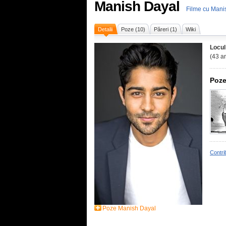
Manish Dayal
Filme cu Mani
Detalii
Poze (10)
Păreri (1)
Wiki
Locul
(43 an
Poze
Contri
Poze Manish Dayal