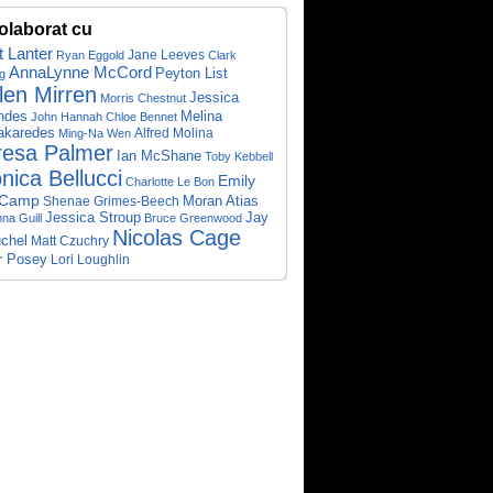
olaborat cu
t Lanter
Jane Leeves
Ryan Eggold
Clark
AnnaLynne McCord
Peyton List
g
len Mirren
Jessica
Morris Chestnut
ndes
Melina
John Hannah
Chloe Bennet
akaredes
Alfred Molina
Ming-Na Wen
resa Palmer
Ian McShane
Toby Kebbell
nica Bellucci
Emily
Charlotte Le Bon
nCamp
Moran Atias
Shenae Grimes-Beech
Jessica Stroup
Jay
nna Guill
Bruce Greenwood
Nicolas Cage
chel
Matt Czuchry
r Posey
Lori Loughlin