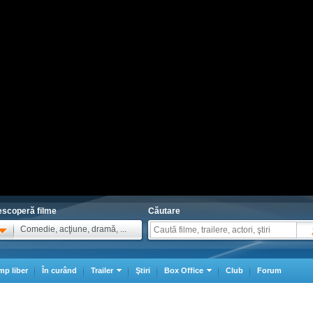
scoperă filme
Căutare
Comedie, acţiune, dramă, ...
mp liber
În curând
Trailer
Ştiri
Box Office
Club
Forum