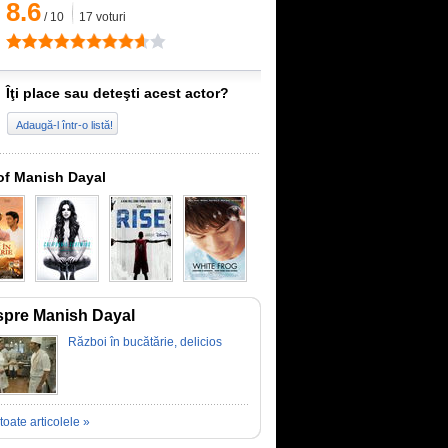
8.6
/
10
17
voturi
Îţi place sau deteşti acest actor?
Adaugă-l într-o listă!
of Manish Dayal
pre Manish Dayal
Război în bucătărie, delicios
toate articolele »