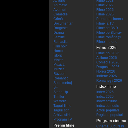
Acţiune
Filme 2028
Animaţie
Filme 2027
Aventuri
Filme 2026
Comedie
Filme 2025
Crimă
Premiere cinema
Documentar
Filme la TV
Dragoste
Filme pe DVD
Dramă
Filme pe Blu-ray
Familie
Filme româneşti
Fantastic
Filme indiene
Film noir
Filme 2026
Horror
Filme noi 2026
Istoric
Actiune 2026
Mister
Comedie 2026
Muzică
Dragoste 2026
Muzical
Horror 2026
Război
Indiene 2026
Romantic
Româneşti 2026
Scurt metraj
Index filme
SF
Stand Up
Index 2026
Thriller
Index 2025
Western
Index acţiune
Taguri filme
Index comedie
Taguri stiri
Actori populari
Arhiva stiri
Regizori populari
Program TV
Program cinema
Premii filme
Cinema Bucuresti