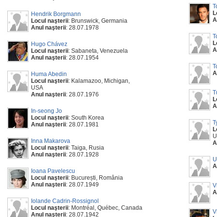
T
L
Hendrik Borgmann
A
Locul naşterii
: Brunswick, Germania
Anul naşterii
: 28.07.1978
T
L
Hugo Chávez
A
Locul naşterii
: Sabaneta, Venezuela
Anul naşterii
: 28.07.1954
T
A
Huma Abedin
Locul naşterii
: Kalamazoo, Michigan,
USA
T
Anul naşterii
: 28.07.1976
L
A
In-seong Jo
Locul naşterii
: South Korea
T
Anul naşterii
: 28.07.1981
L
U
Inna Makarova
A
Locul naşterii
: Taiga, Rusia
Anul naşterii
: 28.07.1928
U
A
Ioana Pavelescu
Locul naşterii
: București, România
Anul naşterii
: 28.07.1949
V
A
Iolande Cadrin-Rossignol
Locul naşterii
: Montréal, Québec, Canada
V
Anul naşterii
: 28.07.1942