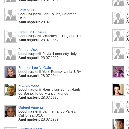
Anul naşterii
: 28.07.1937
A
Felix Mills
S
Locul naşterii
: Fort Collins, Colorado,
L
USA
A
Anul naşterii
: 28.07.1901
S
Florence Harwood
L
Locul naşterii
: Manchester, England, UK
A
Anul naşterii
: 28.07.1867
S
Franca Mazzoni
L
Locul naşterii
: Pavia, Lombardy, Italy
A
Anul naşterii
: 28.07.1912
S
Frances Lee McCain
L
Locul naşterii
: York, Pennsylvania, USA
A
Anul naşterii
: 28.07.1944
S
Francis Veber
L
Locul naşterii
: Neuilly-sur-Seine, Hauts-
A
de-Seine, Île-de-France, France
Anul naşterii
: 28.07.1937
S
L
Gabriel Pimentel
A
Locul naşterii
: San Fernando Valley,
California, USA
Anul naşterii
: 28.07.1979
S
L
U