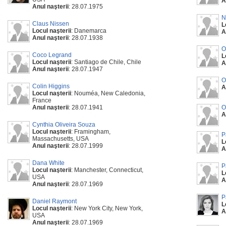
A
Anul naşterii
: 28.07.1975
N
Claus Nissen
L
Locul naşterii
: Danemarca
A
Anul naşterii
: 28.07.1938
O
Coco Legrand
L
Locul naşterii
: Santiago de Chile, Chile
A
Anul naşterii
: 28.07.1947
O
Colin Higgins
A
Locul naşterii
: Nouméa, New Caledonia,
France
Anul naşterii
: 28.07.1941
O
A
Cynthia Oliveira Souza
Locul naşterii
: Framingham,
P
Massachusetts, USA
L
Anul naşterii
: 28.07.1999
A
Dana White
P
Locul naşterii
: Manchester, Connecticut,
L
USA
A
Anul naşterii
: 28.07.1969
P
Daniel Raymont
L
Locul naşterii
: New York City, New York,
A
USA
Anul naşterii
: 28.07.1969