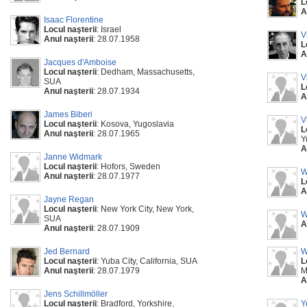
L
A
Isaac Florentine
Locul naşterii
: Israel
V
Anul naşterii
: 28.07.1958
L
A
Jacques d'Amboise
Locul naşterii
: Dedham, Massachusetts,
V
SUA
L
Anul naşterii
: 28.07.1934
A
James Biberi
V
Locul naşterii
: Kosova, Yugoslavia
L
Anul naşterii
: 28.07.1965
Y
A
Janne Widmark
Locul naşterii
: Hofors, Sweden
W
Anul naşterii
: 28.07.1977
L
A
Jayne Regan
Locul naşterii
: New York City, New York,
W
SUA
A
Anul naşterii
: 28.07.1909
Jed Bernard
W
Locul naşterii
: Yuba City, California, SUA
L
Anul naşterii
: 28.07.1979
M
A
Jens Schillmöller
Locul naşterii
: Bradford, Yorkshire,
Y