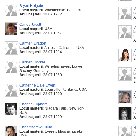
Bryan Holgate
M
Locul naşterii
: Wachtebeke, Belgium
L
Anul naşterii
: 28.07.1982
A
Carlos Jacott
M
Locul naşterii
: USA
L
Anul naşterii
: 28.07.1967
C
A
Carmen Dragon
Locul naşterii
: Antioch, California, USA
M
Anul naşterii
: 28.07.1914
L
A
Carsten Rocker
Locul naşterii
: Wilhelmshaven, Lower
M
Saxony, Germany
L
Anul naşterii
: 28.07.1969
Y
A
Catherine Dale Owen
Locul naşterii
: Louisville, Kentucky, USA
M
Anul naşterii
: 28.07.1900
A
Charles Cyphers
Locul naşterii
: Niagara Falls, New York,
M
SUA
L
Anul naşterii
: 28.07.1939
A
Chris Andrew Ciulla
N
Locul naşterii
: Everett, Massachusetts,
L
USA