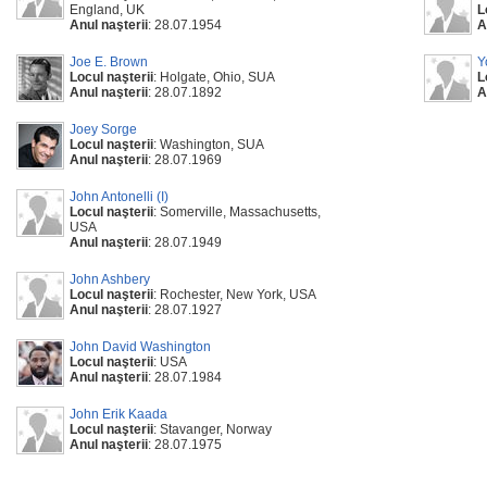
England, UK
L
Anul naşterii
: 28.07.1954
A
Joe E. Brown
Y
Locul naşterii
: Holgate, Ohio, SUA
L
Anul naşterii
: 28.07.1892
A
Joey Sorge
Locul naşterii
: Washington, SUA
Anul naşterii
: 28.07.1969
John Antonelli (I)
Locul naşterii
: Somerville, Massachusetts,
USA
Anul naşterii
: 28.07.1949
John Ashbery
Locul naşterii
: Rochester, New York, USA
Anul naşterii
: 28.07.1927
John David Washington
Locul naşterii
: USA
Anul naşterii
: 28.07.1984
John Erik Kaada
Locul naşterii
: Stavanger, Norway
Anul naşterii
: 28.07.1975