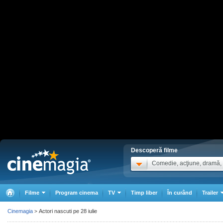
Descoperă filme
Comedie, acţiune, dramă, .
Filme
Program cinema
TV
Timp liber
În curând
Trailer
Cinemagia
Actori nascuti pe 28 iulie
>