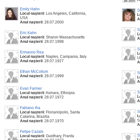
Emily Hahn
S
Locul naşterii
: Los Angeles, California,
L
USA
A
Anul naşterii
: 28.07.2000
S
Eric Kahn
L
Locul naşterii
: Sharon Massachusetts
A
Anul naşterii
: 28.07.1998
S
Ermanno Rea
L
Locul naşterii
: Naples, Campania, Italy
U
Anul naşterii
: 28.07.1927
A
Ethan McCollum
S
Anul naşterii
: 28.07.1999
L
A
Evan Farmer
S
Locul naşterii
: Asmara, Ethiopia
L
Anul naşterii
: 28.07.1972
A
Fabiano Iha
S
Locul naşterii
: Florianópolis, Santa
L
Catarina, Brazilia
S
Anul naşterii
: 28.07.1970
A
Felipe Cazals
S
Locul naşterii
: Guethary, Franta
L