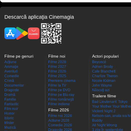
Descarcă aplicaţia Cinemagia
Filme pe genuri
Filme noi
Actori populari
Acţiune
Filme 2028
Beyoncé
Animaţie
Filme 2027
Adrien Brody
Aventuri
Filme 2026
Cate Blanchett
Comedie
Filme 2025
Charlize Theron
Crimă
Premiere cinema
Nicole Kidman
Documentar
Filme la TV
John Wayne
Dragoste
Filme pe DVD
Născuţi azi
Dramă
Filme pe Blu-ray
Trailere filme
Familie
Filme româneşti
Bad Lieutenant: Tokyo
Fantastic
Filme indiene
Your Mother Your Mother 
Film noir
Filme 2026
Violent Night 2
Horror
Filme noi 2026
Nelson-san, anata wa hit
Istoric
Actiune 2026
Buddy
Mister
Comedie 2026
All Night Wrong
Muzică
Dragoste 2026
3 zile în septembrie