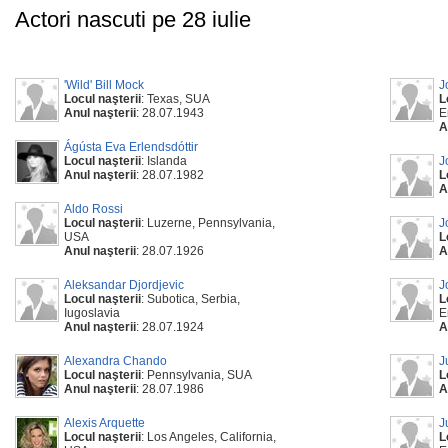
Actori nascuti pe 28 iulie
'Wild' Bill Mock
J
Locul naşterii
: Texas, SUA
L
Anul naşterii
: 28.07.1943
E
A
Ágústa Eva Erlendsdóttir
Locul naşterii
: Islanda
J
Anul naşterii
: 28.07.1982
L
A
Aldo Rossi
Locul naşterii
: Luzerne, Pennsylvania,
J
USA
L
Anul naşterii
: 28.07.1926
A
Aleksandar Djordjevic
J
Locul naşterii
: Subotica, Serbia,
L
Iugoslavia
E
Anul naşterii
: 28.07.1924
A
Alexandra Chando
J
Locul naşterii
: Pennsylvania, SUA
L
Anul naşterii
: 28.07.1986
A
Alexis Arquette
J
Locul naşterii
: Los Angeles, California,
L