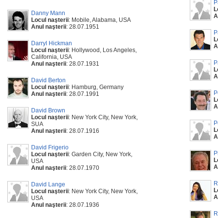
P
L
Danny Mann
A
Locul naşterii
: Mobile, Alabama, USA
Anul naşterii
: 28.07.1951
P
L
Darryl Hickman
A
Locul naşterii
: Hollywood, Los Angeles,
California, USA
P
Anul naşterii
: 28.07.1931
L
A
David Berton
Locul naşterii
: Hamburg, Germany
P
Anul naşterii
: 28.07.1991
L
A
David Brown
Locul naşterii
: New York City, New York,
P
SUA
L
Anul naşterii
: 28.07.1916
A
David Frigerio
P
Locul naşterii
: Garden City, New York,
L
USA
A
Anul naşterii
: 28.07.1970
R
David Lange
L
Locul naşterii
: New York City, New York,
A
USA
Anul naşterii
: 28.07.1936
R