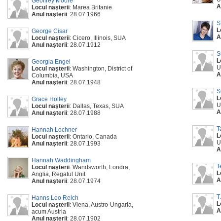
Geoffrey Moore
A
Locul naşterii
: Marea Britanie
Anul naşterii
: 28.07.1966
S
L
George Cisar
A
Locul naşterii
: Cicero, Illinois, SUA
Anul naşterii
: 28.07.1912
S
L
Georgia Engel
U
Locul naşterii
: Washington, District of
A
Columbia, USA
Anul naşterii
: 28.07.1948
S
L
Grace Holley
U
Locul naşterii
: Dallas, Texas, SUA
A
Anul naşterii
: 28.07.1988
T
Hannah Lochner
L
Locul naşterii
: Ontario, Canada
U
Anul naşterii
: 28.07.1993
A
Hannah Waddingham
T
Locul naşterii
: Wandsworth, Londra,
L
Anglia, Regatul Unit
A
Anul naşterii
: 28.07.1974
T
Hanns Leo Reich
L
Locul naşterii
: Viena, Austro-Ungaria,
A
acum Austria
Anul naşterii
: 28.07.1902