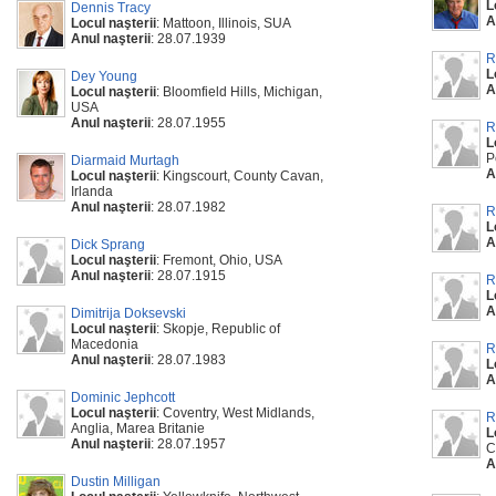
L
Dennis Tracy
A
Locul naşterii
: Mattoon, Illinois, SUA
Anul naşterii
: 28.07.1939
R
L
Dey Young
A
Locul naşterii
: Bloomfield Hills, Michigan,
USA
Anul naşterii
: 28.07.1955
R
L
P
Diarmaid Murtagh
A
Locul naşterii
: Kingscourt, County Cavan,
Irlanda
Anul naşterii
: 28.07.1982
R
L
A
Dick Sprang
Locul naşterii
: Fremont, Ohio, USA
Anul naşterii
: 28.07.1915
R
L
A
Dimitrija Doksevski
Locul naşterii
: Skopje, Republic of
Macedonia
R
Anul naşterii
: 28.07.1983
L
A
Dominic Jephcott
Locul naşterii
: Coventry, West Midlands,
R
Anglia, Marea Britanie
L
Anul naşterii
: 28.07.1957
C
A
Dustin Milligan