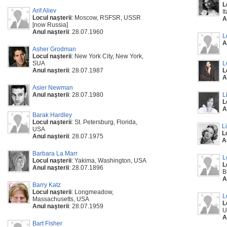
L
Arif Aliev
It
Locul naşterii
: Moscow, RSFSR, USSR
A
[now Russia]
Anul naşterii
: 28.07.1960
L
A
Asher Grodman
Locul naşterii
: New York City, New York,
SUA
L
Anul naşterii
: 28.07.1987
L
A
Asier Newman
Anul naşterii
: 28.07.1980
L
L
A
Barak Hardley
Locul naşterii
: St. Petersburg, Florida,
L
USA
L
Anul naşterii
: 28.07.1975
A
Barbara La Marr
L
Locul naşterii
: Yakima, Washington, USA
L
Anul naşterii
: 28.07.1896
B
A
Barry Katz
Locul naşterii
: Longmeadow,
L
Massachusetts, USA
L
Anul naşterii
: 28.07.1959
U
A
Bart Fisher