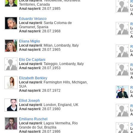
Locul naşterii
: Yellowknife, Northwest
R
Territories, Canada
L
Anul naşterii
: 28.07.1985
U
A
Eduardo Velasco
Locul naşterii
: Santa Coloma de
R
Gramanet, Spania
L
Anul naşterii
: 28.07.1968
C
A
Eliana Miglio
Locul naşterii
: Milan, Lombardy, Italy
R
Anul naşterii
: 28.07.1965
L
A
Elio De Capitani
Locul naşterii
: Taleggio, Lombardy, Italy
R
Anul naşterii
: 28.07.1953
L
l
A
Elizabeth Berkley
Locul naşterii
: Farmington Hills, Michigan,
SUA
R
Anul naşterii
: 28.07.1972
L
A
Elliot Joseph
Locul naşterii
: London, England, UK
R
Anul naşterii
: 28.07.1980
L
A
Emiliano Ruschel
Locul naşterii
: Lagoa Vermelha, Rio
S
Grande do Sul, Brazilia
L
Anul naşterii
: 28.07.1986
A