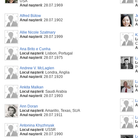
USA
E
Anul naşterii
: 28.07.1969
A
Alfred Bütow
J
Anul naşterii
: 28.07.1902
L
A
Allie Nicole Szatmary
K
Anul naşterii
: 28.07.1999
L
C
A
Ana Brito e Cunha
Locul naşterii
: Lisbon, Portugal
Anul naşterii
: 28.07.1975
L
L
P
Andrew V. McLaglen
A
Locul naşterii
: Londra, Anglia
Anul naşterii
: 28.07.1920
L
L
Ankita Malkan
A
Locul naşterii
: Saudi Arabia
Anul naşterii
: 28.07.1993
L
A
Ann Doran
Locul naşterii
: Amarillo, Texas, SUA
Anul naşterii
: 28.07.1911
L
L
Antonina Khyzhnyak
A
Locul naşterii
: USSR
Anul naşterii
: 28.07.1990
L