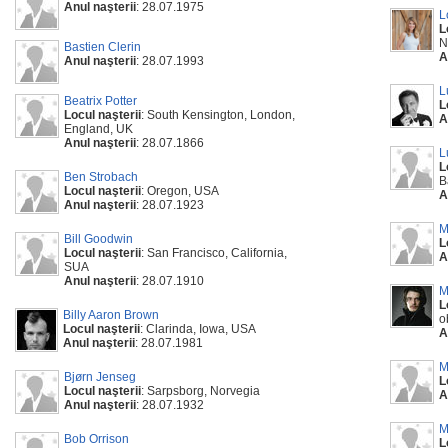
Anul naşterii
: 28.07.1975
L
L
N
Bastien Clerin
A
Anul naşterii
: 28.07.1993
L
Beatrix Potter
L
Locul naşterii
: South Kensington, London,
A
England, UK
Anul naşterii
: 28.07.1866
L
L
Ben Strobach
B
Locul naşterii
: Oregon, USA
A
Anul naşterii
: 28.07.1923
M
Bill Goodwin
L
Locul naşterii
: San Francisco, California,
A
SUA
Anul naşterii
: 28.07.1910
M
L
Billy Aaron Brown
o
Locul naşterii
: Clarinda, Iowa, USA
A
Anul naşterii
: 28.07.1981
M
Bjørn Jenseg
L
Locul naşterii
: Sarpsborg, Norvegia
A
Anul naşterii
: 28.07.1932
M
Bob Orrison
L