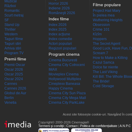
Muzical
Horror 2026
Filme populare
Război
Indiene 2026
Romantic
Project Hail Mary
Româneşti 2026
Scurt metraj
În pielea mea
Index filme
SF
Wuthering Heights
Stand Up
Index 2026
Obsession
Thriller
Index 2025
Crime 101
Western
Index acţiune
Kîzîm
Taguri filme
Index comedie
Hoppers
Taguri stiri
Actori populari
The Secret Agent
Arhiva stiri
Regizori populari
Good Luck, Have Fun, D
Program TV
Scream 7
Program cinema
How to Make a Killing
Premii filme
Cinema Bucuresti
Cazul Samca
Premii Oscar
Cinema City Cotroceni
Dolce far niente
Oscar 2026
IMAX
The Last Viking
Oscar 2025
Movieplex Cinema
Kill Bill: The Whole Blood
Oscar 2024
Hollywood Multiplex
The Bride!
Cannes
Cineplexx Baneasa
Cold Storage
Cannes 2026
Happy Cinema
Globul de Aur
Cinema City Sun Plaza
Berlin
Cinema City Mega Mall
Venetia
Cinema City ParkLake
Acest site folosește cookie-uri. Navigând în conti
Copyright© 2000-2026 Cinemagia®
Termeni şi condiţii
|
Contact
|
Politica de confidențialitate
|
A.N.P.C