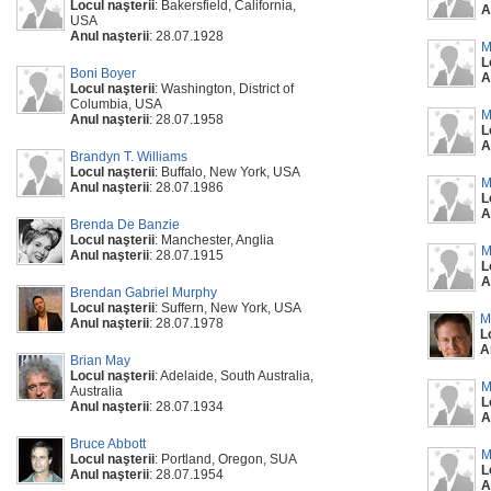
Locul naşterii
: Bakersfield, California,
A
USA
Anul naşterii
: 28.07.1928
M
L
Boni Boyer
A
Locul naşterii
: Washington, District of
Columbia, USA
M
Anul naşterii
: 28.07.1958
L
A
Brandyn T. Williams
Locul naşterii
: Buffalo, New York, USA
M
Anul naşterii
: 28.07.1986
L
A
Brenda De Banzie
Locul naşterii
: Manchester, Anglia
M
Anul naşterii
: 28.07.1915
L
A
Brendan Gabriel Murphy
Locul naşterii
: Suffern, New York, USA
M
Anul naşterii
: 28.07.1978
L
A
Brian May
Locul naşterii
: Adelaide, South Australia,
M
Australia
L
Anul naşterii
: 28.07.1934
A
Bruce Abbott
M
Locul naşterii
: Portland, Oregon, SUA
L
Anul naşterii
: 28.07.1954
A