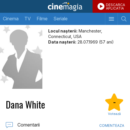
DESCARCA
APLICATIA
Cinema
TV
Filme
Seriale
Locul naşterii:
Manchester,
Connecticut, USA
Data naşterii:
28.07.1969 (57 ani)
Dana White
-
Votează
Comentarii
COMENTEAZA