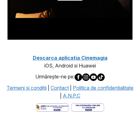
Descarca aplicatia Cinemagia
iOS, Android si Huawei
Urmăreşte-ne pe:
Termeni şi condiţii
|
Contact
|
Politica de confidentialitate
|
A.N.P.C