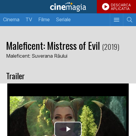
DESCARCA
APLICATIA
Cinema
TV
Filme
Seriale
Maleficent: Mistress of Evil
(2019)
Maleficent: Suverana Răului
Trailer