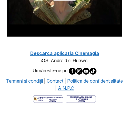
Descarca aplicatia Cinemagia
iOS, Android si Huawei
Urmăreşte-ne pe:
Termeni şi condiţii
|
Contact
|
Politica de confidentialitate
|
A.N.P.C