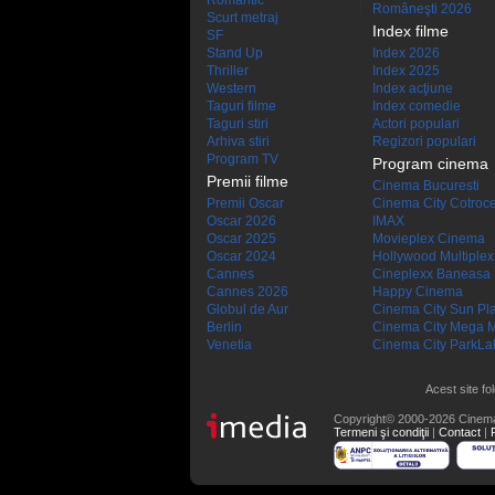
Romantic
Româneşti 2026
Scurt metraj
Index filme
SF
Stand Up
Index 2026
Thriller
Index 2025
Western
Index acţiune
Taguri filme
Index comedie
Taguri stiri
Actori populari
Arhiva stiri
Regizori populari
Program TV
Program cinema
Premii filme
Cinema Bucuresti
Premii Oscar
Cinema City Cotroc
Oscar 2026
IMAX
Oscar 2025
Movieplex Cinema
Oscar 2024
Hollywood Multiplex
Cannes
Cineplexx Baneasa
Cannes 2026
Happy Cinema
Globul de Aur
Cinema City Sun Pl
Berlin
Cinema City Mega M
Venetia
Cinema City ParkLa
Acest site fo
Copyright© 2000-2026 Cinem
Termeni şi condiţii
|
Contact
|