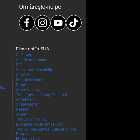
Urmăreşte-ne pe
Filme noi în SUA
Cliffhanger
American Summer
P31
Sense and Sensibility
Clayface
Forgotten Island
Digger
Sex
Other Mommy
The Legend of Aang: The Last
Airbender
Street Fighter
Remain
Jimmy
The Cat in the Hat
Ebenezer: A Christmas Carol
The Hunger Games: Sunrise on the
Reaping
Focker-in-Law