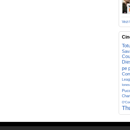
V
Vezi 
Cin
Tot
Sav
Cou
Die
pe p
Com
Leag
Iones
Pucc
Char
O'Co
Th