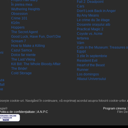
Project Hail Mary
Fall 2: Deadpoint
În pielea mea
Cars
Wuthering Heights
Don't Look Back in Anger
Obsession
By Any Means
Crime 101
Le crime du 3e étage
Kîzîm
Dosarele orașului alb
Hoppers
Practical Magic 2
The Secret Agent
Coyote vs. Acme
Good Luck, Have Fun, Don't Die
Iertarea
Scream 7
Värn
How to Make a Killing
Cats in the Museum: Treasures o
Cazul Samca
Egypt
eni
Dolce far niente
3 zile în septembrie
The Last Viking
Resident Evil
Kill Bill: The Whole Bloody Affair
Heart of the Beast
The Bride!
Runner
Cold Storage
Los domingos
Atlasul Universului
aza
all
ke
losește cookie-uri. Navigând în continuare, vă exprimați acordul asupra folosirii cookie-urilor.
agia®
Program cinema
Politica de confidențialitate
|
A.N.P.C
Film De