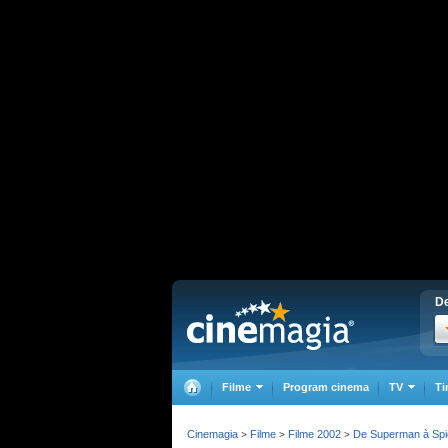
De
Filme
Program cinema
TV
Ti
Cinemagia
Filme
Filme 2002
De Superman à Spi
>
>
>