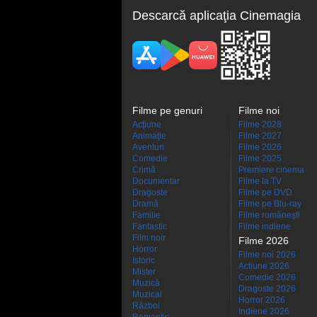
Descarcă aplicaţia Cinemagia
Filme pe genuri
Filme noi
Acţiune
Filme 2028
Animaţie
Filme 2027
Aventuri
Filme 2026
Comedie
Filme 2025
Crimă
Premiere cinema
Documentar
Filme la TV
Dragoste
Filme pe DVD
Dramă
Filme pe Blu-ray
Familie
Filme româneşti
Fantastic
Filme indiene
Film noir
Filme 2026
Horror
Filme noi 2026
Istoric
Actiune 2026
Mister
Comedie 2026
Muzică
Dragoste 2026
Muzical
Horror 2026
Război
Indiene 2026