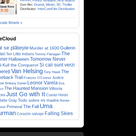
Renner
,
Forest Whitaker
,
Amy Adams
Gen film:
Dramă
,
Mister
,
SF
,
Thriller
iasat Kino
Distribuitor:
InterComFilm Distribution
19:30
toate filmele »
eCloud
ul se plătește
Gullerin
Murder at 1600
asi
The
Ten Little Indians
Tommy Flanagan
rier
Halloween
Tomorrow Never
Și caii sunt verzi
s
Kull the Conqueror
Van Helsing
ereți
The
Tony Hawk
eback Trail
Justice
Frances O'Connor
Leonor Varela
ue
Brittany Daniel
Eva
The Haunted Mansion
Vittoria
co
Just Go with It
ini
Ciarán Hinds
Todo sobre mi madre
lotte Gray
Renée
Uma
The Fall
Primeval
nnor
urman
Falling Skies
Corazón salvaje