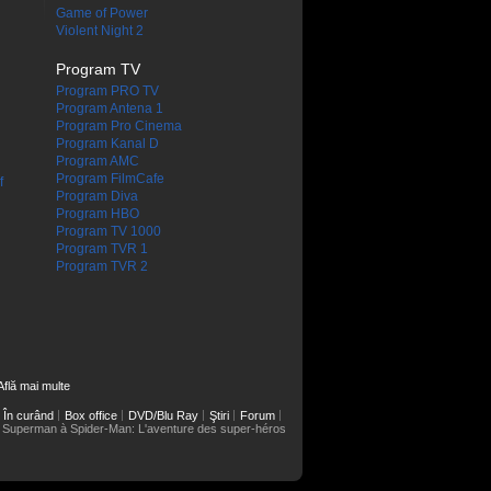
Game of Power
Violent Night 2
Program TV
Program PRO TV
Program Antena 1
Program Pro Cinema
Program Kanal D
Program AMC
Program FilmCafe
f
Program Diva
Program HBO
Program TV 1000
Program TVR 1
Program TVR 2
Află mai multe
În curând
Box office
DVD/Blu Ray
Ştiri
Forum
 Superman à Spider-Man: L'aventure des super-héros