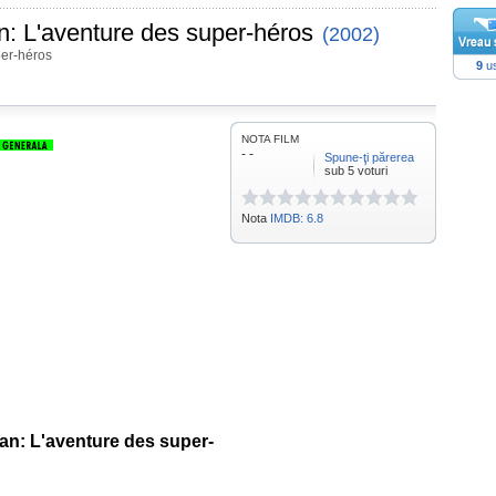
: L'aventure des super-héros
(2002)
er-héros
9
us
NOTA FILM
- -
Spune-ţi părerea
sub 5 voturi
Nota
IMDB: 6.8
n: L'aventure des super-