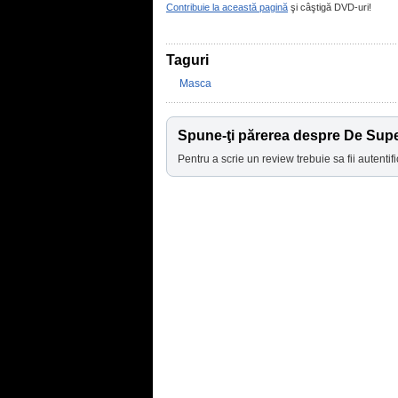
Contribuie la această pagină
şi câştigă DVD-uri!
Taguri
Masca
Spune-ţi părerea despre De Sup
Pentru a scrie un review trebuie sa fii autentifi