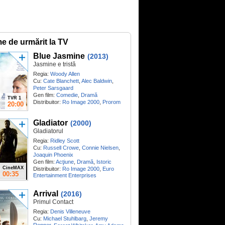
me de urmărit la TV
Blue Jasmine
(2013)
Jasmine e tristă
Regia:
Woody Allen
Cu:
Cate Blanchett
,
Alec Baldwin
,
Peter Sarsgaard
Gen film:
Comedie
,
Dramă
TVR 1
Distribuitor:
Ro Image 2000
,
Prorom
20:00
Gladiator
(2000)
Gladiatorul
Regia:
Ridley Scott
Cu:
Russell Crowe
,
Connie Nielsen
,
Joaquin Phoenix
Gen film:
Acţiune
,
Dramă
,
Istoric
CineMAX
Distribuitor:
Ro Image 2000
,
Euro
00:35
Entertainment Enterprises
Arrival
(2016)
Primul Contact
Regia:
Denis Villeneuve
Cu:
Michael Stuhlbarg
,
Jeremy