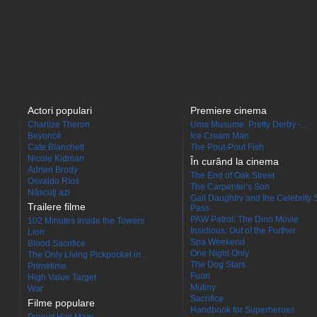
Actori populari
Premiere cinema
Charlize Theron
Uma Musume: Pretty Derby -...
Beyoncé
Ice Cream Man
Cate Blanchett
The Pout-Pout Fish
Nicole Kidman
În curând la cinema
Adrien Brody
The End of Oak Street
Osvaldo Ríos
The Carpenter's Son
Născuţi azi
Gail Daughtry and the Celebrity 
Trailere filme
Pass
PAW Patrol: The Dino Movie
102 Minutes Inside the Towers
Insidious: Out of the Further
Lion
Spa Weekend
Blood Sacrifice
One Night Only
The Only Living Pickpocket in...
The Dog Stars
Primetime
Fuori
High Value Target
Mutiny
War
Sacrifice
Filme populare
Handbook for Superheroes