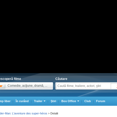
scoperă filme
Căutare
Comedie, acţiune, dramă, ...
mp liber
În curând
Trailer
Ştiri
Box Office
Club
Forum
der-Man: L'aventure des super-héros
Detalii
>