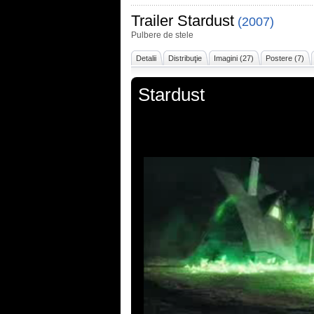
Trailer
Stardust
(2007)
Pulbere de stele
Detalii
Distribuţie
Imagini (27)
Postere (7)
Stardust