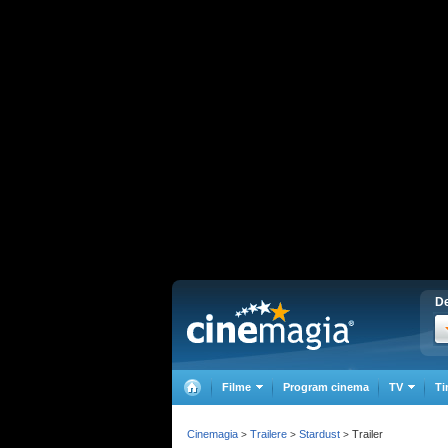
De
Filme
Program cinema
TV
Ti
Cinemagia
Trailere
Stardust
Trailer
>
>
>