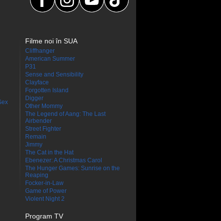
Filme noi în SUA
Cliffhanger
American Summer
P31
Sense and Sensibility
Clayface
Forgotten Island
Digger
Sex
Other Mommy
The Legend of Aang: The Last
Airbender
Street Fighter
Remain
Jimmy
The Cat in the Hat
Ebenezer: A Christmas Carol
The Hunger Games: Sunrise on the
Reaping
Focker-in-Law
Game of Power
Violent Night 2
Program TV