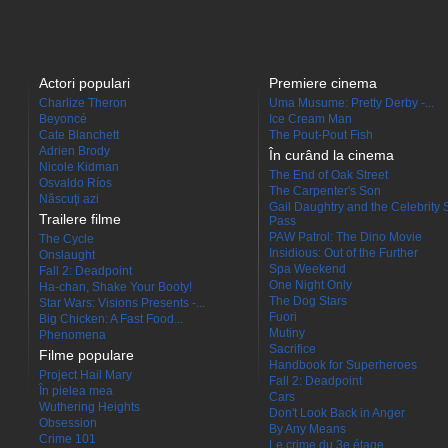
Actori populari
Premiere cinema
Charlize Theron
Uma Musume: Pretty Derby -...
Beyoncé
Ice Cream Man
Cate Blanchett
The Pout-Pout Fish
Adrien Brody
În curând la cinema
Nicole Kidman
The End of Oak Street
Osvaldo Ríos
The Carpenter's Son
Născuţi azi
Gail Daughtry and the Celebrity 
Trailere filme
Pass
PAW Patrol: The Dino Movie
The Cycle
Insidious: Out of the Further
Onslaught
Spa Weekend
Fall 2: Deadpoint
One Night Only
Ha-chan, Shake Your Booty!
The Dog Stars
Star Wars: Visions Presents -...
Fuori
Big Chicken: A Fast Food...
Mutiny
Phenomena
Sacrifice
Filme populare
Handbook for Superheroes
Project Hail Mary
Fall 2: Deadpoint
În pielea mea
Cars
Wuthering Heights
Don't Look Back in Anger
Obsession
By Any Means
Crime 101
Le crime du 3e étage