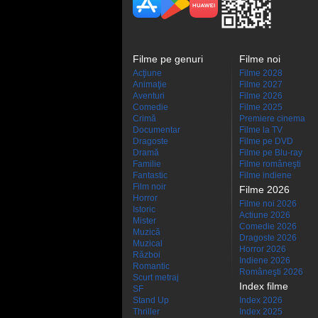
Filme pe genuri
Filme noi
Acţiune
Filme 2028
Animaţie
Filme 2027
Aventuri
Filme 2026
Comedie
Filme 2025
Crimă
Premiere cinema
Documentar
Filme la TV
Dragoste
Filme pe DVD
Dramă
Filme pe Blu-ray
Familie
Filme româneşti
Fantastic
Filme indiene
Film noir
Filme 2026
Horror
Filme noi 2026
Istoric
Actiune 2026
Mister
Comedie 2026
Muzică
Dragoste 2026
Muzical
Horror 2026
Război
Indiene 2026
Romantic
Româneşti 2026
Scurt metraj
Index filme
SF
Stand Up
Index 2026
Thriller
Index 2025