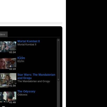
ailere
Mortal Kombat II
Mortal Kombat II
02:24
Kîzîm
Kîzîm
02:19
Star Wars: The Mandalorian
and Grogu
The Mandalorian and Grogu
01:34
The Odyssey
Odiseea
01:48