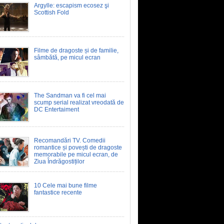
Argylle: escapism ecosez şi
Scottish Fold
Filme de dragoste și de familie,
sâmbătă, pe micul ecran
The Sandman va fi cel mai
scump serial realizat vreodată de
DC Entertaiment
Recomandări TV. Comedii
romantice și povești de dragoste
memorabile pe micul ecran, de
Ziua Îndrăgostiților
10 Cele mai bune filme
fantastice recente