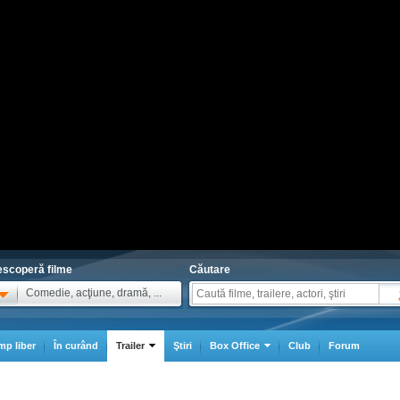
scoperă filme
Căutare
Comedie, acţiune, dramă, ...
mp liber
În curând
Trailer
Ştiri
Box Office
Club
Forum