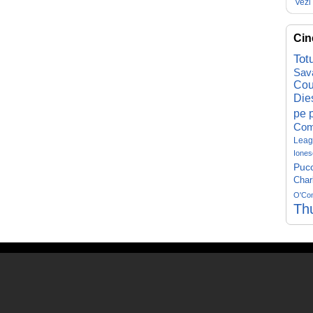
Vezi 
Cin
Tot
Sav
Cou
Die
pe p
Com
Leag
Iones
Pucc
Char
O'Co
Th