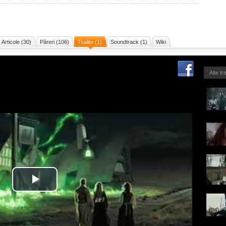
Articole (30)
Păreri (106)
Trailer (1)
Soundtrack (1)
Wiki
Alte tr