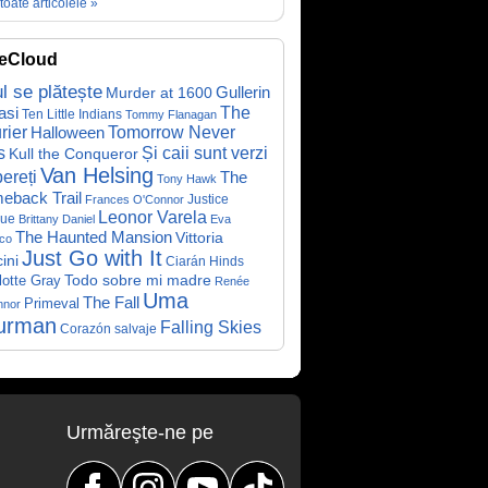
toate articolele »
eCloud
ul se plătește
Gullerin
Murder at 1600
asi
The
Ten Little Indians
Tommy Flanagan
rier
Halloween
Tomorrow Never
Și caii sunt verzi
s
Kull the Conqueror
Van Helsing
ereți
The
Tony Hawk
eback Trail
Justice
Frances O'Connor
Leonor Varela
ue
Brittany Daniel
Eva
The Haunted Mansion
Vittoria
co
Just Go with It
ini
Ciarán Hinds
Todo sobre mi madre
lotte Gray
Renée
Uma
The Fall
Primeval
nnor
urman
Falling Skies
Corazón salvaje
Urmăreşte-ne pe