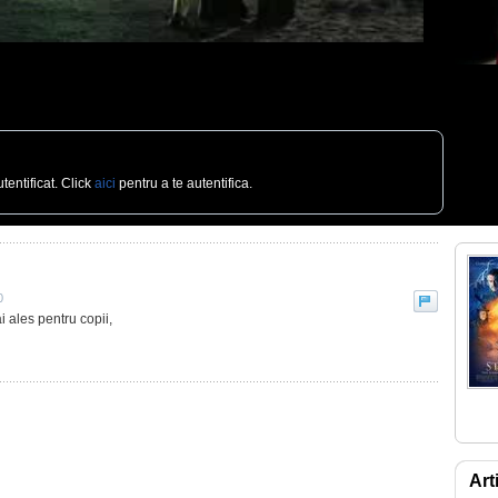
tentificat. Click
aici
pentru a te autentifica.
0
i ales pentru copii,
Art