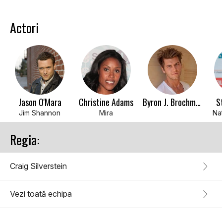
Actori
Jason O'Mara
Christine Adams
Byron J. Brochmann
S
Jim Shannon
Mira
Na
Regia:
Craig Silverstein
Vezi toată echipa