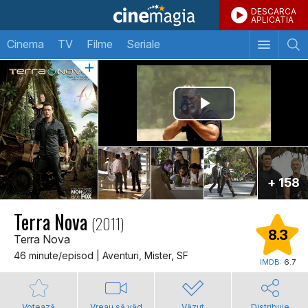
DESCARCA
APLICATIA
Cinema
TV
Filme
Seriale
+ 158
Terra Nova
(2011)
8.3
Terra Nova
46 minute/episod | Aventuri, Mister, SF
IMDB:
6.7
Votează
Vreau să văd
Văzut
Distribuie