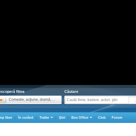
scoperă filme
Căutare
Comedie, acţiune, dramă, ...
mp liber
În curând
Trailer
Ştiri
Box Office
Club
Forum