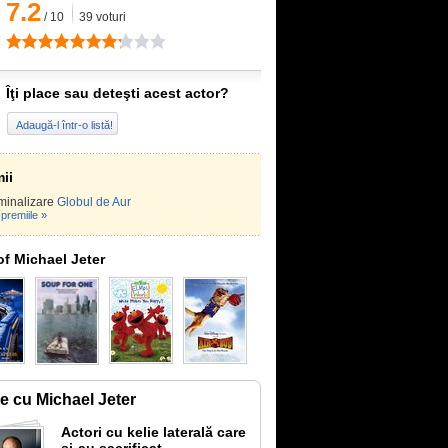
7.2
/
10
39
voturi
Îţi place sau deteşti acest actor?
Adaugă-l într-o listă!
ii
minalizare
Globul de Aur
premiile »
of Michael Jeter
te cu Michael Jeter
Actori cu kelie laterală care