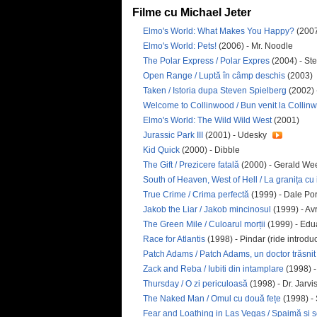
Filme cu Michael Jeter
Elmo's World: What Makes You Happy?
(2007
Elmo's World: Pets!
(2006) - Mr. Noodle
The Polar Express / Polar Expres
(2004) - S
Open Range / Luptă în câmp deschis
(2003)
Taken / Istoria dupa Steven Spielberg
(2002) -
Welcome to Collinwood / Bun venit la Collin
Elmo's World: The Wild Wild West
(2001)
Jurassic Park III
(2001) - Udesky
Kid Quick
(2000) - Dibble
The Gift / Prezicere fatală
(2000) - Gerald W
South of Heaven, West of Hell / La granița cu 
True Crime / Crima perfectă
(1999) - Dale Po
Jakob the Liar / Jakob mincinosul
(1999) - Av
The Green Mile / Culoarul morții
(1999) - Edu
Race for Atlantis
(1998) - Pindar (ride introduc
Patch Adams / Patch Adams, un doctor trăsnit
Zack and Reba / Iubiti din intamplare
(1998) -
Thursday / O zi periculoasă
(1998) - Dr. Jarvi
The Naked Man / Omul cu două fețe
(1998) - 
Fear and Loathing in Las Vegas / Spaimă și 