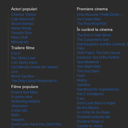
Actori populari
Premiere cinema
Charlize Theron
Uma Musume: Pretty Derby -...
Cate Blanchett
Ice Cream Man
Nicole Kidman
The Pout-Pout Fish
Adrien Brody
În curând la cinema
Osvaldo Ríos
The End of Oak Street
Hilary Duff
The Carpenter's Son
Născuţi azi
Gail Daughtry and the Celebrity 
Trailere filme
Pass
PAW Patrol: The Dino Movie
S to X
Insidious: Out of the Further
Our Sticky Love
Spa Weekend
Let's Marry Harry
One Night Only
102 Minutes Inside the Towers
The Dog Stars
Lion
Fuori
Blood Sacrifice
Mutiny
The Only Living Pickpocket in...
Sacrifice
Filme populare
Handbook for Superheroes
Project Hail Mary
Fall 2: Deadpoint
În pielea mea
Cars
Wuthering Heights
Don't Look Back in Anger
Obsession
By Any Means
Crime 101
Le crime du 3e étage
Kîzîm
Dosarele orașului alb
Hoppers
Practical Magic 2
Good Luck, Have Fun, Don't Die
Coyote vs. Acme