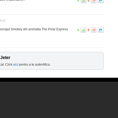
0
0
4:22
ersonajul Smokey din animatia The Polar Express
0
0
 Jeter
cat. Click
aici
pentru a te autentifica.