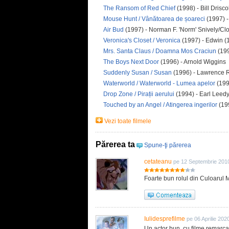
The Ransom of Red Chief
(1998) - Bill Drisco
Mouse Hunt / Vânătoarea de șoareci
(1997) -
Air Bud
(1997) - Norman F. 'Norm' Snively/C
Veronica's Closet / Veronica
(1997) - Edwin (
Mrs. Santa Claus / Doamna Mos Craciun
(199
The Boys Next Door
(1996) - Arnold Wiggins
Suddenly Susan / Susan
(1996) - Lawrence 
Waterworld / Waterworld - Lumea apelor
(19
Drop Zone / Pirații aerului
(1994) - Earl Leed
Touched by an Angel / Atingerea ingerilor
(19
Vezi toate filmele
Părerea ta
Spune-ţi părerea
cetateanu
pe 12 Septembrie 201
Foarte bun rolul din Culoarul M
Iulidesprefilme
pe 06 Aprilie 202
Un actor bun, cu filme remarcab