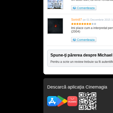
Sorin87
pe 01 Decembrie 2015 1
Imi place cum a interpretat p
(2004)
Spune-ţi părerea despre Michael
Pentru a scrie un review trebuie sa fii autentifi
Descarcă aplicaţia Cinemagia