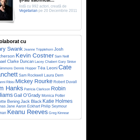
și-au sacrificat...
listă cu 992 actori, creată de
Vegetarian
pe 20 Decembrie 2011
olaborat cu
ary Swank
Josh
Jeanne Tripplehorn
Kevin Costner
cherson
Sam Neill
ael Clarke Duncan
Lacey Chabert
Gary Sinise
Cate
Téa Leoni
 Simmons
Dennis Hopper
anchett
Sam Rockwell
Laura Dern
Mickey Rourke
Robert Duvall
nni Ribisi
m Hanks
Robin
Patricia Clarkson
liams
Gail O'Grady
Monica Potter
Katie Holmes
tte Bening
Jack Black
mas Jane
Aaron Eckhart
Philip Seymour
Keanu Reeves
fman
Greg Kinnear