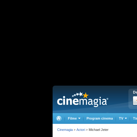
De
Filme
Program cinema
TV
Ti
Cinemagia
Actori
Michael Jeter
>
>