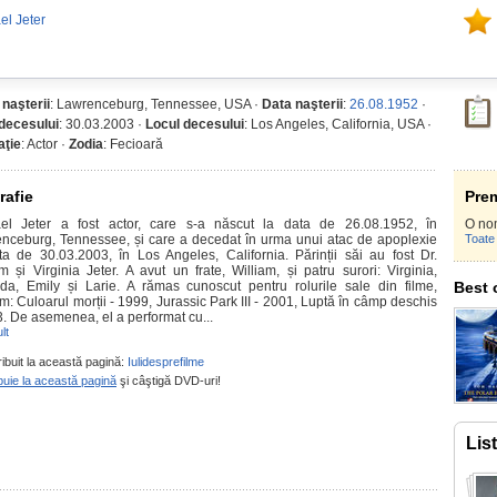
el Jeter
 naşterii
: Lawrenceburg, Tennessee, USA ·
Data naşterii
:
26.08.1952
·
decesului
: 30.03.2003 ·
Locul decesului
: Los Angeles, California, USA ·
ţie
: Actor ·
Zodia
: Fecioară
rafie
Prem
el Jeter a fost actor, care s-a născut la data de 26.08.1952, în
O no
nceburg, Tennessee, și care a decedat în urma unui atac de apoplexie
Toate 
ta de 30.03.2003, în Los Angeles, California. Părinții săi au fost Dr.
am și Virginia Jeter. A avut un frate, William, și patru surori: Virginia,
a, Emily și Larie. A rămas cunoscut pentru rolurile sale din filme,
Best 
m: Culoarul morții - 1999, Jurassic Park III - 2001, Luptă în câmp deschis
3. De asemenea, el a performat cu...
lt
ribuit la această pagină:
Iulidesprefilme
buie la această pagină
şi câştigă DVD-uri!
Lis