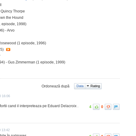
ll
 Quincy Thorpe
lown the Hound
1 episode, 1998)
6) - Arvo
Rosewood (1 episode, 1996)
95)
y
94) - Gus Zimmerman (1 episode, 1999)
Ordonează după
Data
Rating
0 16:06
ortii cand il interpreteaza pe Eduard Delacroix .
4
0
0 13:42
ile în palmares...