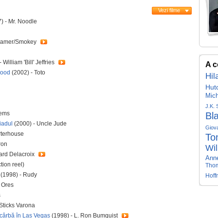
Vezi filme
) - Mr. Noodle
teamer/Smokey
 William 'Bill' Jeffries
A c
wood
(2002) - Toto
Hil
Hut
Mich
J.K.
eems
Bl
iadul
(2000) - Uncle Jude
Giova
rterhouse
To
ron
Wil
ard Delacroix
Anne
tion reel)
Tho
(1998) - Rudy
Hof
 Ores
s
Sticks Varona
scârbă în Las Vegas
(1998) - L. Ron Bumquist