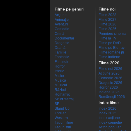
Filme pe genuri
Filme noi
Acţiune
Filme 2028
Animaţie
Filme 2027
Aventuri
Filme 2026
Comedie
Filme 2025
Crimă
Premiere cinema
Documentar
Filme la TV
Dragoste
Filme pe DVD
Dramă
Filme pe Blu-ray
Familie
Filme româneşti
Fantastic
Filme indiene
Film noir
Filme 2026
Horror
Filme noi 2026
Istoric
Actiune 2026
Mister
Comedie 2026
Muzică
Dragoste 2026
Muzical
Horror 2026
Război
Indiene 2026
Romantic
Româneşti 2026
Scurt metraj
Index filme
SF
Stand Up
Index 2026
Thriller
Index 2025
Western
Index acţiune
Taguri filme
Index comedie
Taguri stiri
Actori populari