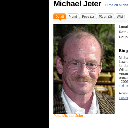
Michael Jeter
Filme cu Micha
Detalii
Premii
Poze (1)
Păreri (3)
Wiki
Locul
Data 
Ocupa
Biog
Micha
Lawre
la da
Willi
Amand
precu
- 200
mai mu
A cont
Contri
Poza Michael Jeter