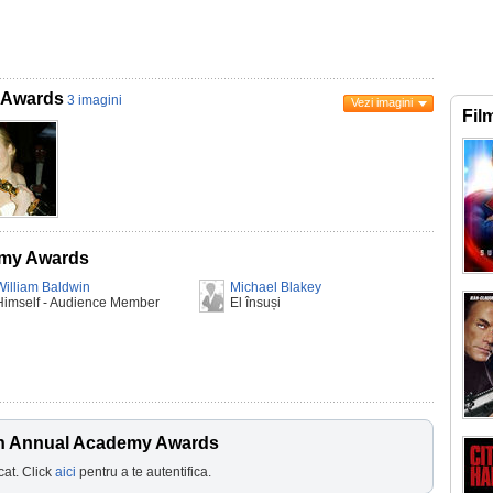
 Awards
3 imagini
Vezi imagini
Fil
emy Awards
William Baldwin
Michael Blakey
Himself - Audience Member
El însuși
6th Annual Academy Awards
cat. Click
aici
pentru a te autentifica.