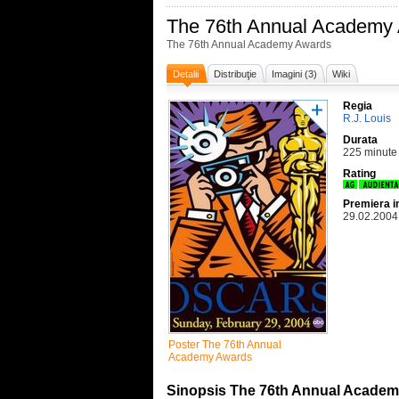
The 76th Annual Academy
The 76th Annual Academy Awards
Detalii
Distribuţie
Imagini (3)
Wiki
Regia
R.J. Louis
Durata
225 minute
Rating
Premiera i
29.02.2004
Poster The 76th Annual
Academy Awards
Sinopsis The 76th Annual Acade