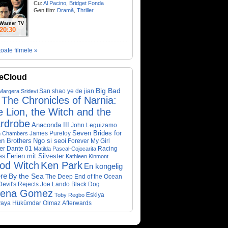
Cu:
Al Pacino
,
Bridget Fonda
Gen film:
Dramă
,
Thriller
Warner TV
20:30
toate filmele »
eCloud
Big Bad
San shao ye de jian
Margera
Sridevi
The Chronicles of Narnia:
 Lion, the Witch and the
rdrobe
Anaconda III
John Leguizamo
James Purefoy
Seven Brides for
n Chambers
Ngo si seoi
n Brothers
Forever My Girl
er
Dante 01
Racing
Matilda Pascal-Cojocarita
Ferien mit Silvester
es
Kathleen Kinmont
od Witch
Ken Park
En kongelig
re
By the Sea
The Deep End of the Ocean
evil's Rejects
Joe Lando
Black Dog
lena Gomez
Eskiya
Toby Regbo
aya Hükümdar Olmaz
Afterwards