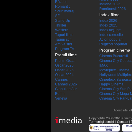
Război
Indiene 2026
Romantic
Româneşti 2026
Scurt metraj
Index filme
SF
Stand Up
Index 2026
Thriller
Index 2025
Western
Index acţiune
Taguri filme
Index comedie
Taguri stiri
Actori populari
Arhiva stiri
Regizori populari
Program TV
Program cinema
Premii filme
Cinema Bucuresti
Premii Oscar
Cinema City Cotroc
Oscar 2026
IMAX
Oscar 2025
Movieplex Cinema
Oscar 2024
Hollywood Multiplex
Cannes
Cineplexx Baneasa
Cannes 2026
Happy Cinema
Globul de Aur
Cinema City Sun Pl
Berlin
Cinema City Mega M
Venetia
Cinema City ParkLa
Acest site fo
Copyright© 2000-2026 Cinem
Termeni şi condiţii
|
Contact
|