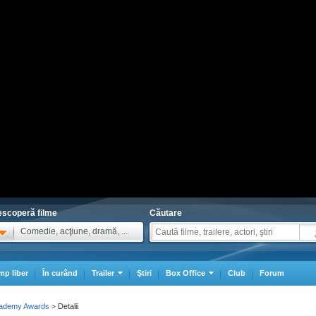
scoperă filme
Căutare
Comedie, acţiune, dramă, ...
mp liber
În curând
Trailer
Ştiri
Box Office
Club
Forum
cademy Awards
Detalii
>