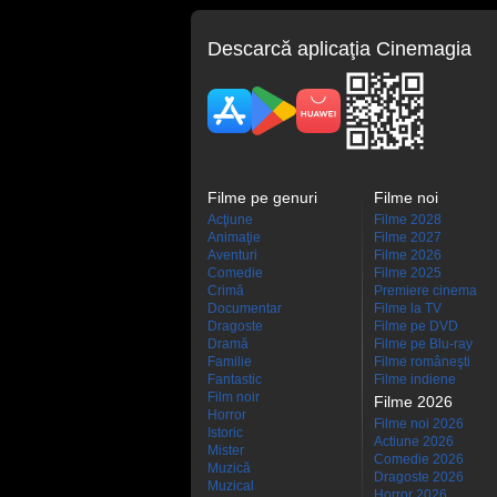
Descarcă aplicaţia Cinemagia
Filme pe genuri
Filme noi
Acţiune
Filme 2028
Animaţie
Filme 2027
Aventuri
Filme 2026
Comedie
Filme 2025
Crimă
Premiere cinema
Documentar
Filme la TV
Dragoste
Filme pe DVD
Dramă
Filme pe Blu-ray
Familie
Filme româneşti
Fantastic
Filme indiene
Film noir
Filme 2026
Horror
Filme noi 2026
Istoric
Actiune 2026
Mister
Comedie 2026
Muzică
Dragoste 2026
Muzical
Horror 2026