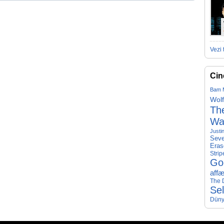
Vezi 
Cin
Bam 
Wolf
The
Wa
Justi
Seve
Eras
Strip
Go
affæ
The D
Se
Düny