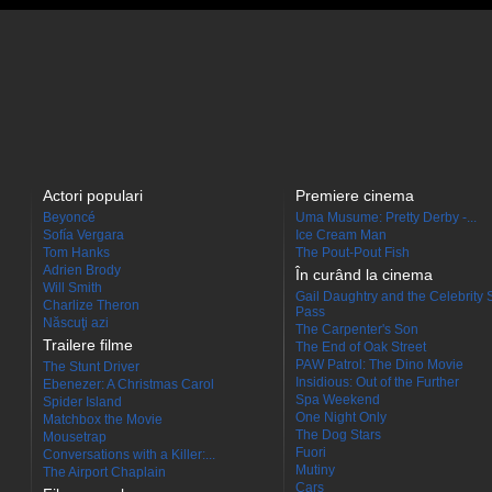
Actori populari
Premiere cinema
Beyoncé
Uma Musume: Pretty Derby -...
Sofía Vergara
Ice Cream Man
Tom Hanks
The Pout-Pout Fish
Adrien Brody
În curând la cinema
Will Smith
Gail Daughtry and the Celebrity 
Charlize Theron
Pass
Născuţi azi
The Carpenter's Son
Trailere filme
The End of Oak Street
PAW Patrol: The Dino Movie
The Stunt Driver
Insidious: Out of the Further
Ebenezer: A Christmas Carol
Spa Weekend
Spider Island
One Night Only
Matchbox the Movie
The Dog Stars
Mousetrap
Fuori
Conversations with a Killer:...
Mutiny
The Airport Chaplain
Cars