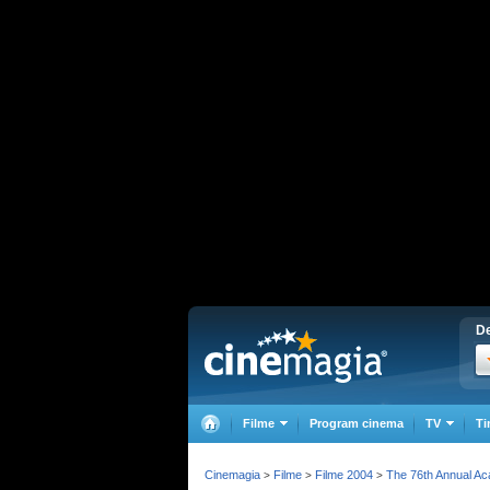
De
Filme
Program cinema
TV
Ti
Cinemagia
Filme
Filme 2004
The 76th Annual A
>
>
>