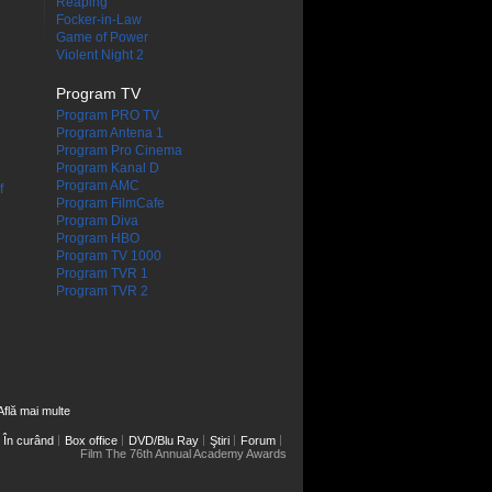
Reaping
Focker-in-Law
Game of Power
Violent Night 2
Program TV
Program PRO TV
Program Antena 1
Program Pro Cinema
Program Kanal D
Program AMC
f
Program FilmCafe
Program Diva
Program HBO
Program TV 1000
Program TVR 1
Program TVR 2
Află mai multe
În curând
Box office
DVD/Blu Ray
Ştiri
Forum
Film The 76th Annual Academy Awards