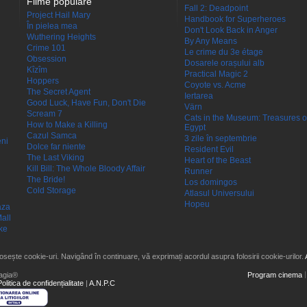
Filme populare
Fall 2: Deadpoint
Project Hail Mary
Handbook for Superheroes
În pielea mea
Don't Look Back in Anger
Wuthering Heights
By Any Means
Crime 101
Le crime du 3e étage
Obsession
Dosarele orașului alb
Kîzîm
Practical Magic 2
Hoppers
Coyote vs. Acme
The Secret Agent
Iertarea
Good Luck, Have Fun, Don't Die
Värn
Scream 7
Cats in the Museum: Treasures o
How to Make a Killing
Egypt
Cazul Samca
3 zile în septembrie
eni
Dolce far niente
Resident Evil
The Last Viking
Heart of the Beast
Kill Bill: The Whole Bloody Affair
Runner
The Bride!
Los domingos
Cold Storage
Atlasul Universului
Hopeu
aza
all
ke
losește cookie-uri. Navigând în continuare, vă exprimați acordul asupra folosirii cookie-urilor.
agia®
Program cinema
Politica de confidențialitate
|
A.N.P.C