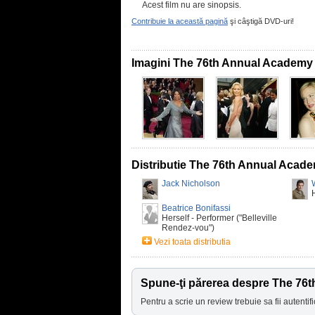
Acest film nu are sinopsis.
Contribuie la această pagină
şi câştigă DVD-uri!
Imagini The 76th Annual Academy
Distributie The 76th Annual Acad
Jack Nicholson
Beatrice Bonifassi
Herself - Performer ("Belleville
Rendez-vou")
Vezi toata distributia
Spune-ţi părerea despre The 7
Pentru a scrie un review trebuie sa fii autentifi