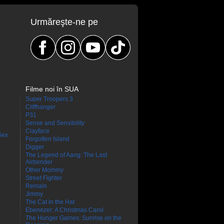
Urmăreşte-ne pe
Filme noi în SUA
Super Troopers 3
Cliffhanger
P31
Sense and Sensibility
Clayface
Sex
Forgotten Island
Digger
The Legend of Aang: The Last
Airbender
Other Mommy
Street Fighter
Remain
Jimmy
The Cat in the Hat
Ebenezer: A Christmas Carol
The Hunger Games: Sunrise on the