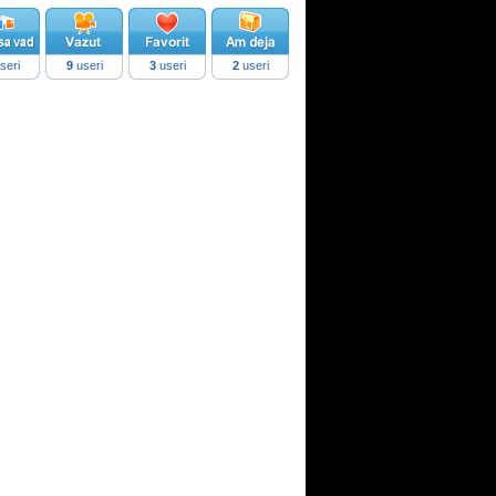
seri
9
useri
3
useri
2
useri