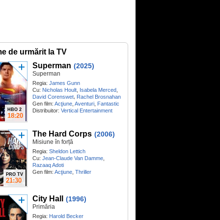
me de urmărit la TV
Superman
(2025)
Superman
Regia:
James Gunn
Cu:
Nicholas Hoult
,
Isabela Merced
,
,
David Corenswet
Rachel Brosnahan
Gen film:
Acţiune
,
Aventuri
,
Fantastic
HBO 2
Distribuitor:
Vertical Entertainment
18:20
The Hard Corps
(2006)
Misiune în forță
Regia:
Sheldon Lettich
Cu:
Jean-Claude Van Damme
,
Razaaq Adoti
Gen film:
Acţiune
,
Thriller
PRO TV
21:30
City Hall
(1996)
Primăria
Regia:
Harold Becker