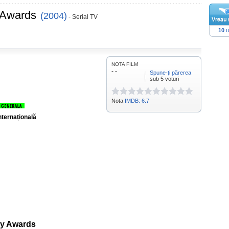
 Awards
(2004)
- Serial TV
10
u
NOTA FILM
- -
Spune-ţi părerea
sub 5 voturi
Nota
IMDB: 6.7
nternațională
my Awards