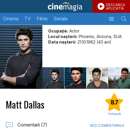
DESCARCA
APLICATIA
Cinema
TV
Filme
Seriale
Ocupație:
Actor
Locul naşterii:
Phoenix, Arizona, SUA
Data naşterii:
21.10.1982 (43 ani)
Matt Dallas
8.7
Votează
Comentarii (7)
VEZI COMENTARIILE