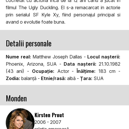
cochetat cu actoria inca de la 12 ani cand a jucat in
filmul The Ugly Duckling. El s-a remacarcat in actorie
prin serialul SF Kyle Xy, fiind personajul principal si
avand o evolutie foate buna.
Detalii personale
Nume real:
Matthew Joseph Dallas -
Locul naşterii:
Phoenix, Arizona, SUA -
Data naşterii:
21.10.1982
(43 ani) -
Ocupaţie:
Actor -
Înălţime:
183 cm -
Zodia:
balanţă -
Etnie/rasă:
albă -
Țara:
SUA
Monden
Kirsten Prout
2006 - 2007
relaţie amoroasă