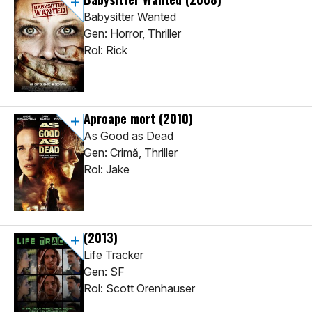
Babysitter Wanted
Gen: Horror, Thriller
Rol: Rick
Aproape mort
(2010)
As Good as Dead
Gen: Crimă, Thriller
Rol: Jake
(2013)
Life Tracker
Gen: SF
Rol: Scott Orenhauser