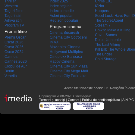
Thriller
Index 2025
Crime 101
Western
Index acţiune
Kîzîm
Taguri filme
Index comedie
Hoppers
Taguri stiri
Actori populari
Good Luck, Have Fun, D
Arhiva stiri
Regizori populari
The Secret Agent
Program TV
Scream 7
Program cinema
How to Make a Killing
Premii filme
Cinema Bucuresti
Cazul Samca
Premii Oscar
Cinema City Cotroceni
Dolce far niente
Oscar 2026
IMAX
The Last Viking
Oscar 2025
Movieplex Cinema
Kill Bill: The Whole Blood
Oscar 2024
Hollywood Multiplex
The Bride!
Cannes
Cineplexx Baneasa
Cold Storage
Cannes 2026
Happy Cinema
Globul de Aur
Cinema City Sun Plaza
Berlin
Cinema City Mega Mall
Venetia
Cinema City ParkLake
Acest site folosește cookie-uri. Navigând în conti
Copyright© 2000-2026 Cinemagia®
Termeni şi condiţii
|
Contact
|
Politica de confidențialitate
|
A.N.P.C