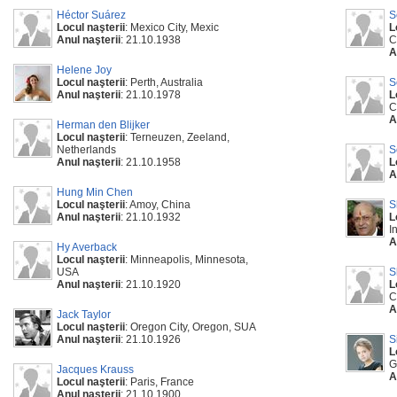
Héctor Suárez
S
Locul naşterii
: Mexico City, Mexic
L
Anul naşterii
: 21.10.1938
C
A
Helene Joy
Locul naşterii
: Perth, Australia
S
Anul naşterii
: 21.10.1978
L
C
A
Herman den Blijker
Locul naşterii
: Terneuzen, Zeeland,
Netherlands
S
Anul naşterii
: 21.10.1958
L
A
Hung Min Chen
Locul naşterii
: Amoy, China
S
Anul naşterii
: 21.10.1932
L
I
A
Hy Averback
Locul naşterii
: Minneapolis, Minnesota,
USA
S
Anul naşterii
: 21.10.1920
L
C
A
Jack Taylor
Locul naşterii
: Oregon City, Oregon, SUA
Anul naşterii
: 21.10.1926
S
L
G
Jacques Krauss
A
Locul naşterii
: Paris, France
Anul naşterii
: 21.10.1900