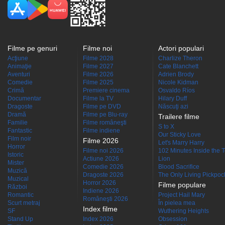
Filme pe genuri
Filme noi
Actori populari
Acţiune
Filme 2028
Charlize Theron
Animaţie
Filme 2027
Cate Blanchett
Aventuri
Filme 2026
Adrien Brody
Comedie
Filme 2025
Nicole Kidman
Crimă
Premiere cinema
Osvaldo Ríos
Documentar
Filme la TV
Hilary Duff
Dragoste
Filme pe DVD
Născuţi azi
Dramă
Filme pe Blu-ray
Trailere filme
Familie
Filme româneşti
S to X
Fantastic
Filme indiene
Our Sticky Love
Film noir
Filme 2026
Let's Marry Harry
Horror
Filme noi 2026
102 Minutes Inside the 
Istoric
Actiune 2026
Lion
Mister
Comedie 2026
Blood Sacrifice
Muzică
Dragoste 2026
The Only Living Pickpocke
Muzical
Horror 2026
Filme populare
Război
Indiene 2026
Romantic
Project Hail Mary
Româneşti 2026
Scurt metraj
În pielea mea
Index filme
SF
Wuthering Heights
Stand Up
Index 2026
Obsession