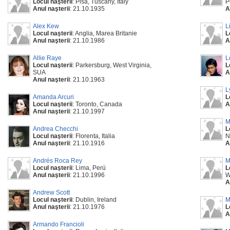
Locul naşterii
: Pisa, Tuscany, Italy
P
Anul naşterii
: 21.10.1935
A
Alex Kew
L
Locul naşterii
: Anglia, Marea Britanie
L
Anul naşterii
: 21.10.1986
A
Allie Raye
L
Locul naşterii
: Parkersburg, West Virginia,
L
SUA
A
Anul naşterii
: 21.10.1963
L
Amanda Arcuri
L
Locul naşterii
: Toronto, Canada
A
Anul naşterii
: 21.10.1997
M
Andrea Checchi
L
Locul naşterii
: Florenta, Italia
N
Anul naşterii
: 21.10.1916
A
Andrés Roca Rey
M
Locul naşterii
: Lima, Perú
L
Anul naşterii
: 21.10.1996
W
A
Andrew Scott
Locul naşterii
: Dublin, Ireland
M
Anul naşterii
: 21.10.1976
L
A
Armando Francioli