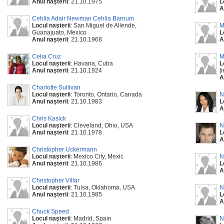
Anul naşterii
: 21.10.1975
L
A
Cehlia Adair Newman Cehlia Barnum
Locul naşterii
: San Miguel de Allende,
M
Guanajuato, Mexico
L
Anul naşterii
: 21.10.1968
A
Celia Cruz
M
Locul naşterii
: Havana, Cuba
L
Anul naşterii
: 21.10.1924
[
A
Charlotte Sullivan
Locul naşterii
: Toronto, Ontario, Canada
N
Anul naşterii
: 21.10.1983
L
A
Chris Kasick
Locul naşterii
: Cleveland, Ohio, USA
N
Anul naşterii
: 21.10.1978
L
A
Christopher Uckermann
Locul naşterii
: Mexico City, Mexic
N
Anul naşterii
: 21.10.1986
L
A
Christopher Villar
Locul naşterii
: Tulsa, Oklahoma, USA
N
Anul naşterii
: 21.10.1985
L
A
Chuck Speed
Locul naşterii
: Madrid, Spain
N