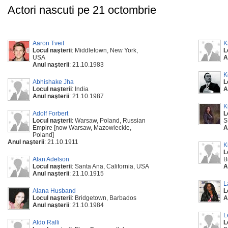
Actori nascuti pe 21 octombrie
Aaron Tveit
K
Locul naşterii
: Middletown, New York,
L
USA
A
Anul naşterii
: 21.10.1983
K
Abhishake Jha
L
Locul naşterii
: India
A
Anul naşterii
: 21.10.1987
K
Adolf Forbert
L
Locul naşterii
: Warsaw, Poland, Russian
S
Empire [now Warsaw, Mazowieckie,
A
Poland]
Anul naşterii
: 21.10.1911
K
L
Alan Adelson
B
Locul naşterii
: Santa Ana, California, USA
A
Anul naşterii
: 21.10.1915
L
Alana Husband
L
Locul naşterii
: Bridgetown, Barbados
A
Anul naşterii
: 21.10.1984
L
Aldo Ralli
L