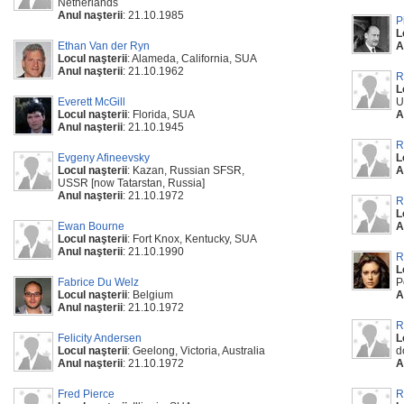
Netherlands
Anul naşterii
: 21.10.1985
P
L
Ethan Van der Ryn
A
Locul naşterii
: Alameda, California, SUA
Anul naşterii
: 21.10.1962
R
L
Everett McGill
U
Locul naşterii
: Florida, SUA
A
Anul naşterii
: 21.10.1945
R
Evgeny Afineevsky
L
Locul naşterii
: Kazan, Russian SFSR,
A
USSR [now Tatarstan, Russia]
Anul naşterii
: 21.10.1972
R
L
Ewan Bourne
A
Locul naşterii
: Fort Knox, Kentucky, SUA
Anul naşterii
: 21.10.1990
R
L
Fabrice Du Welz
P
Locul naşterii
: Belgium
A
Anul naşterii
: 21.10.1972
R
Felicity Andersen
L
Locul naşterii
: Geelong, Victoria, Australia
d
Anul naşterii
: 21.10.1972
A
Fred Pierce
R