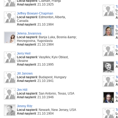
Locul naşterii
: Clamart, Franţa
Anul naşterii
: 21.10.1925
T
L
Jeffrey Bowyer-Chapman
C
Locul naşterii
: Edmonton, Alberta,
A
Canada
Anul naşterii
: 21.10.1984
T
L
Jelena Jovanova
F
Locul naşterii
: Banja Luka, Bosnia &amp;
A
Herzegovina, Yugoslavia
Anul naşterii
: 21.10.1984
T
L
Jerry Heil
A
Locul naşterii
: Vasylkiv, Kyiv Oblast,
Ukraine
T
Anul naşterii
: 21.10.1995
A
Jill Janows
Locul naşterii
: Budapest, Hungary
T
Anul naşterii
: 21.10.1941
L
A
Jim Hill
Locul naşterii
: San Antonio, Texas, USA
T
Anul naşterii
: 21.10.1946
L
A
Jimmy Ritz
Locul naşterii
: Newark, New Jersey, USA
T
Anul naşterii
: 21.10.1904
L
A