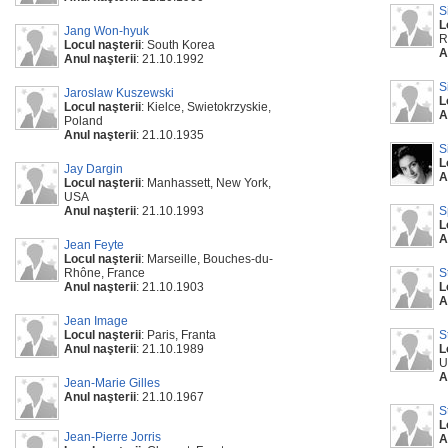
S
L
Jang Won-hyuk
R
Locul naşterii
: South Korea
A
Anul naşterii
: 21.10.1992
S
Jaroslaw Kuszewski
L
Locul naşterii
: Kielce, Swietokrzyskie,
A
Poland
Anul naşterii
: 21.10.1935
S
L
Jay Dargin
A
Locul naşterii
: Manhassett, New York,
USA
Anul naşterii
: 21.10.1993
S
L
A
Jean Feyte
Locul naşterii
: Marseille, Bouches-du-
Rhône, France
S
Anul naşterii
: 21.10.1903
L
A
Jean Image
Locul naşterii
: Paris, Franta
S
Anul naşterii
: 21.10.1989
L
U
A
Jean-Marie Gilles
Anul naşterii
: 21.10.1967
S
L
Jean-Pierre Jorris
A