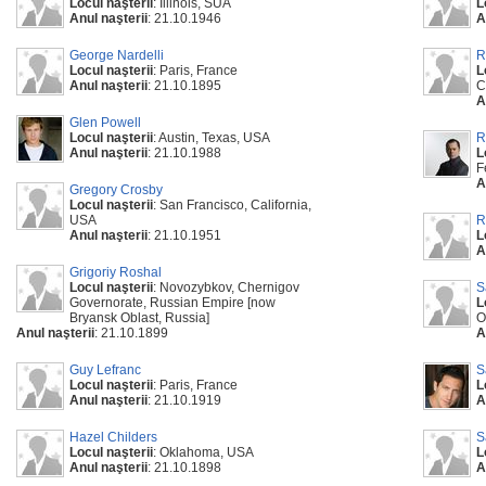
Locul naşterii
: Illinois, SUA
L
Anul naşterii
: 21.10.1946
A
George Nardelli
R
Locul naşterii
: Paris, France
L
Anul naşterii
: 21.10.1895
C
A
Glen Powell
Locul naşterii
: Austin, Texas, USA
R
Anul naşterii
: 21.10.1988
L
F
A
Gregory Crosby
Locul naşterii
: San Francisco, California,
USA
R
Anul naşterii
: 21.10.1951
L
A
Grigoriy Roshal
Locul naşterii
: Novozybkov, Chernigov
S
Governorate, Russian Empire [now
L
Bryansk Oblast, Russia]
O
Anul naşterii
: 21.10.1899
A
Guy Lefranc
S
Locul naşterii
: Paris, France
L
Anul naşterii
: 21.10.1919
A
Hazel Childers
S
Locul naşterii
: Oklahoma, USA
L
Anul naşterii
: 21.10.1898
A