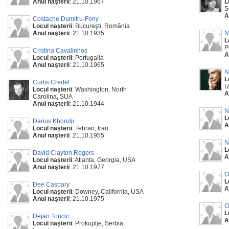
Anul naşterii
: 21.10.1967
L
S
A
Costache Dumitru-Fony
Locul naşterii
: Bucureşti, România
Anul naşterii
: 21.10.1935
N
L
P
Cristina Cavalinhos
A
Locul naşterii
: Portugalia
Anul naşterii
: 21.10.1965
N
L
Curtis Credel
U
Locul naşterii
: Washington, North
A
Carolina, SUA
Anul naşterii
: 21.10.1944
N
L
Darius Khondji
A
Locul naşterii
: Tehran, Iran
Anul naşterii
: 21.10.1955
N
L
David Clayton Rogers
A
Locul naşterii
: Atlanta, Georgia, USA
Anul naşterii
: 21.10.1977
O
L
Dee Caspary
A
Locul naşterii
: Downey, California, USA
Anul naşterii
: 21.10.1975
O
L
Dejan Toncic
A
Locul naşterii
: Prokuplje, Serbia,