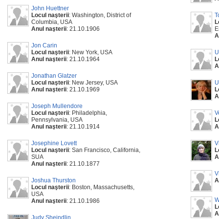
John Huettner
Locul naşterii
: Washington, District of
T
Columbia, USA
L
Anul naşterii
: 21.10.1906
E
A
Jon Carin
Locul naşterii
: New York, USA
U
Anul naşterii
: 21.10.1964
L
A
Jonathan Glatzer
Locul naşterii
: New Jersey, USA
U
Anul naşterii
: 21.10.1969
L
A
Joseph Mullendore
Locul naşterii
: Philadelphia,
V
Pennsylvania, USA
L
Anul naşterii
: 21.10.1914
A
Josephine Lovett
V
Locul naşterii
: San Francisco, California,
L
SUA
A
Anul naşterii
: 21.10.1877
V
Joshua Thurston
A
Locul naşterii
: Boston, Massachusetts,
USA
W
Anul naşterii
: 21.10.1986
L
A
Judy Sheindlin