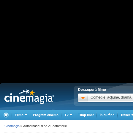
Descoperă filme
Comedie, acţiune, dramă, .
Filme
Program cinema
TV
Timp liber
În curând
Trailer
Cinemagia
Actori nascuti pe 21 octombrie
>