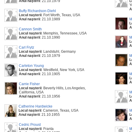
Anul naşterii
: 21.10.1979
L
Y
A
Buffy Richardson-Diehl
Locul naşterii
: Fort Worth, Texas, USA
Anul naşterii
: 21.10.1989
M
L
A
Cannon Smith
Locul naşterii
: Memphis, Tennessee, USA
Anul naşterii
: 21.10.1990
M
L
A
Carl Frytz
Locul naşterii
: Landstuhl, Germany
Anul naşterii
: 21.10.1979
M
L
A
Carleton Young
Locul naşterii
: Westfield, New York, USA
Anul naşterii
: 21.10.1905
M
L
A
Carrie Fisher
Locul naşterii
: Beverly Hills, Los Angeles,
California, USA
M
Anul naşterii
: 21.10.1956
L
A
Catherine Hardwicke
Locul naşterii
: Cameron, Texas, USA
M
Anul naşterii
: 21.10.1955
L
A
Cedric Proust
Locul naşterii
: Franta
M