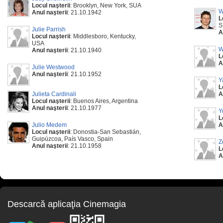
Locul naşterii
: Brooklyn, New York, SUA
W
Anul naşterii
: 21.10.1942
L
S
Julie Parrish
A
Locul naşterii
: Middlesboro, Kentucky,
USA
W
Anul naşterii
: 21.10.1940
L
A
Julie Westwood
Anul naşterii
: 21.10.1952
Y
L
Julieta Cardinali
A
Locul naşterii
: Buenos Aires, Argentina
Anul naşterii
: 21.10.1977
Y
L
Julio Medem
A
Locul naşterii
: Donostia-San Sebastián,
Guipúzcoa, País Vasco, Spain
Z
Anul naşterii
: 21.10.1958
L
A
Descarcă aplicaţia Cinemagia