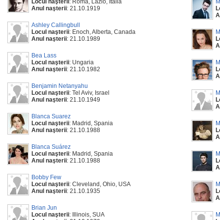
Locul naşterii
: Roma, Lazio, Italia
M
Anul naşterii
: 21.10.1919
L
A
Ashley Callingbull
Locul naşterii
: Enoch, Alberta, Canada
M
Anul naşterii
: 21.10.1989
L
A
Bea Lass
Locul naşterii
: Ungaria
M
Anul naşterii
: 21.10.1982
L
A
Benjamin Netanyahu
Locul naşterii
: Tel Aviv, Israel
M
Anul naşterii
: 21.10.1949
L
A
Blanca Suarez
Locul naşterii
: Madrid, Spania
M
Anul naşterii
: 21.10.1988
L
A
Blanca Suárez
Locul naşterii
: Madrid, Spania
M
Anul naşterii
: 21.10.1988
L
A
Bobby Few
Locul naşterii
: Cleveland, Ohio, USA
M
Anul naşterii
: 21.10.1935
L
A
Brian Jun
Locul naşterii
: Illinois, SUA
M