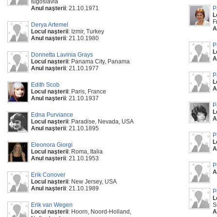
Iugoslavia
Anul naşterii
: 21.10.1971
P
L
F
Derya Artemel
A
Locul naşterii
: Izmir, Turkey
Anul naşterii
: 21.10.1980
P
L
Donnetta Lavinia Grays
A
Locul naşterii
: Panama City, Panama
Anul naşterii
: 21.10.1977
P
L
Edith Scob
A
Locul naşterii
: Paris, France
Anul naşterii
: 21.10.1937
P
L
Edna Purviance
A
Locul naşterii
: Paradise, Nevada, USA
Anul naşterii
: 21.10.1895
P
L
Eleonora Giorgi
A
Locul naşterii
: Roma, Italia
Anul naşterii
: 21.10.1953
P
A
Erik Conover
Locul naşterii
: New Jersey, USA
Anul naşterii
: 21.10.1989
P
L
Erik van Wegen
S
Locul naşterii
: Hoorn, Noord-Holland,
A