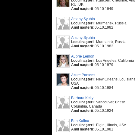
Locul naşterii
: Runcorn, Cheshire, Ang
RU, UK
Anul naşterii
: 05.10.1949
Arseny Syuhin
Locul naşterii
: Murmansk, Russia
Anul naşterii
: 05.10.1982
Arseny Syuhin
Locul naşterii
: Murmansk, Russia
Anul naşterii
: 05.10.1982
Aubrie Lemon
Locul naşterii
: Los Angeles, California
Anul naşterii
: 05.10.1979
Azure Parsons
Locul naşterii
: New Orleans, Louisiana
USA
Anul naşterii
: 05.10.1984
Barbara Kelly
Locul naşterii
: Vancouver, British
Columbia, Canada
Anul naşterii
: 05.10.1924
Ben Kalina
Locul naşterii
: Elgin, Illinois, USA
Anul naşterii
: 05.10.1981