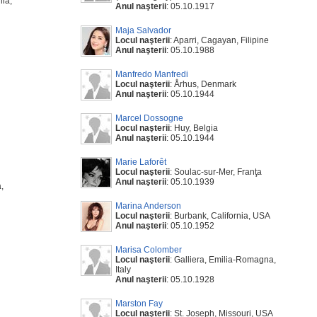
lia,
Anul naşterii
: 05.10.1917
Maja Salvador
Locul naşterii
: Aparri, Cagayan, Filipine
Anul naşterii
: 05.10.1988
Manfredo Manfredi
Locul naşterii
: Århus, Denmark
Anul naşterii
: 05.10.1944
Marcel Dossogne
Locul naşterii
: Huy, Belgia
Anul naşterii
: 05.10.1944
Marie Laforêt
Locul naşterii
: Soulac-sur-Mer, Franţa
Anul naşterii
: 05.10.1939
,
Marina Anderson
Locul naşterii
: Burbank, California, USA
Anul naşterii
: 05.10.1952
Marisa Colomber
Locul naşterii
: Galliera, Emilia-Romagna,
Italy
Anul naşterii
: 05.10.1928
Marston Fay
Locul naşterii
: St. Joseph, Missouri, USA