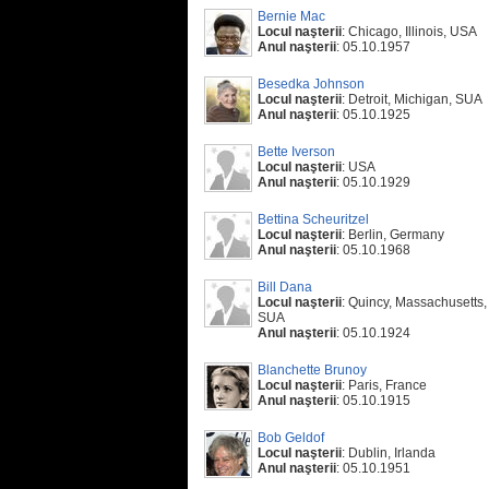
Bernie Mac
Locul naşterii
: Chicago, Illinois, USA
Anul naşterii
: 05.10.1957
Besedka Johnson
Locul naşterii
: Detroit, Michigan, SUA
Anul naşterii
: 05.10.1925
Bette Iverson
Locul naşterii
: USA
Anul naşterii
: 05.10.1929
Bettina Scheuritzel
Locul naşterii
: Berlin, Germany
Anul naşterii
: 05.10.1968
Bill Dana
Locul naşterii
: Quincy, Massachusetts,
SUA
Anul naşterii
: 05.10.1924
Blanchette Brunoy
Locul naşterii
: Paris, France
Anul naşterii
: 05.10.1915
Bob Geldof
Locul naşterii
: Dublin, Irlanda
Anul naşterii
: 05.10.1951