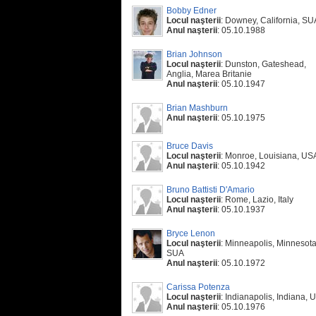
Bobby Edner
Locul naşterii
: Downey, California, SU
Anul naşterii
: 05.10.1988
Brian Johnson
Locul naşterii
: Dunston, Gateshead,
Anglia, Marea Britanie
Anul naşterii
: 05.10.1947
Brian Mashburn
Anul naşterii
: 05.10.1975
Bruce Davis
Locul naşterii
: Monroe, Louisiana, US
Anul naşterii
: 05.10.1942
Bruno Battisti D'Amario
Locul naşterii
: Rome, Lazio, Italy
Anul naşterii
: 05.10.1937
Bryce Lenon
Locul naşterii
: Minneapolis, Minnesota
SUA
Anul naşterii
: 05.10.1972
Carissa Potenza
Locul naşterii
: Indianapolis, Indiana, 
Anul naşterii
: 05.10.1976