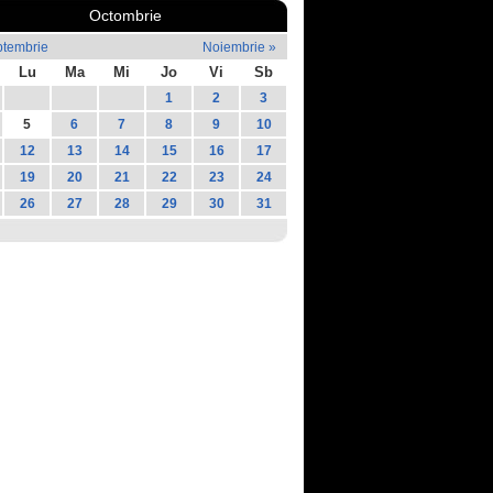
Octombrie
ptembrie
Noiembrie »
Lu
Ma
Mi
Jo
Vi
Sb
1
2
3
5
6
7
8
9
10
12
13
14
15
16
17
19
20
21
22
23
24
26
27
28
29
30
31