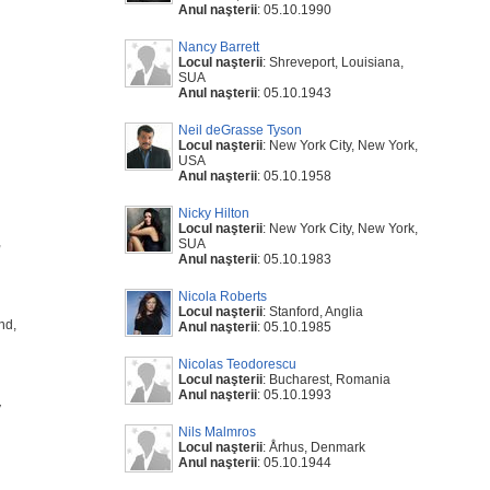
Anul naşterii
: 05.10.1990
Nancy Barrett
Locul naşterii
: Shreveport, Louisiana,
SUA
Anul naşterii
: 05.10.1943
Neil deGrasse Tyson
Locul naşterii
: New York City, New York,
USA
Anul naşterii
: 05.10.1958
Nicky Hilton
Locul naşterii
: New York City, New York,
,
SUA
Anul naşterii
: 05.10.1983
Nicola Roberts
Locul naşterii
: Stanford, Anglia
nd,
Anul naşterii
: 05.10.1985
Nicolas Teodorescu
Locul naşterii
: Bucharest, Romania
Anul naşterii
: 05.10.1993
y
Nils Malmros
Locul naşterii
: Århus, Denmark
Anul naşterii
: 05.10.1944