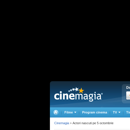
De
Filme
Program cinema
TV
Ti
Cinemagia
Actori nascuti pe 5 octombrie
>