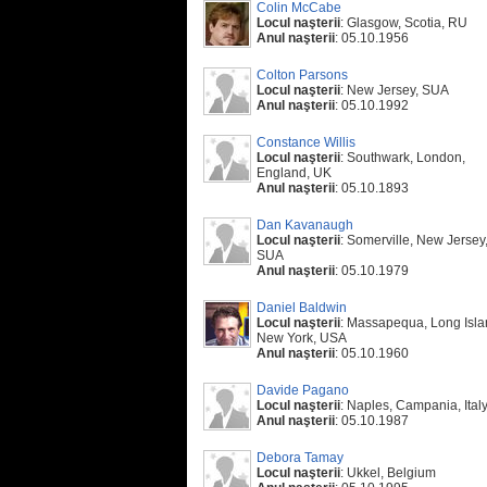
Colin McCabe
Locul naşterii
: Glasgow, Scotia, RU
Anul naşterii
: 05.10.1956
Colton Parsons
Locul naşterii
: New Jersey, SUA
Anul naşterii
: 05.10.1992
Constance Willis
Locul naşterii
: Southwark, London,
England, UK
Anul naşterii
: 05.10.1893
Dan Kavanaugh
Locul naşterii
: Somerville, New Jersey
SUA
Anul naşterii
: 05.10.1979
Daniel Baldwin
Locul naşterii
: Massapequa, Long Isla
New York, USA
Anul naşterii
: 05.10.1960
Davide Pagano
Locul naşterii
: Naples, Campania, Ital
Anul naşterii
: 05.10.1987
Debora Tamay
Locul naşterii
: Ukkel, Belgium