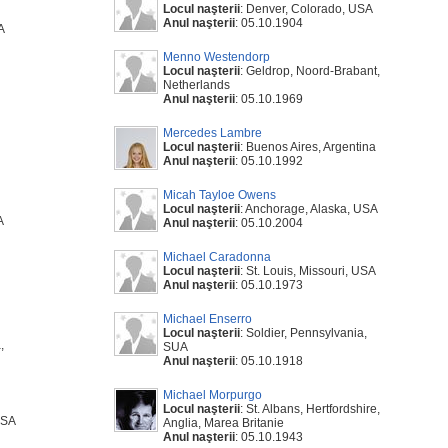
Locul naşterii
: Denver, Colorado, USA
Anul naşterii
: 05.10.1904
A
Menno Westendorp
Locul naşterii
: Geldrop, Noord-Brabant,
Netherlands
Anul naşterii
: 05.10.1969
Mercedes Lambre
Locul naşterii
: Buenos Aires, Argentina
Anul naşterii
: 05.10.1992
Micah Tayloe Owens
Locul naşterii
: Anchorage, Alaska, USA
A
Anul naşterii
: 05.10.2004
Michael Caradonna
Locul naşterii
: St. Louis, Missouri, USA
Anul naşterii
: 05.10.1973
Michael Enserro
Locul naşterii
: Soldier, Pennsylvania,
,
SUA
Anul naşterii
: 05.10.1918
Michael Morpurgo
Locul naşterii
: St. Albans, Hertfordshire,
USA
Anglia, Marea Britanie
Anul naşterii
: 05.10.1943