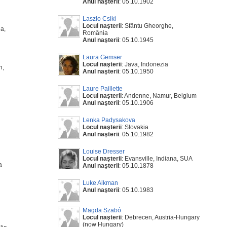
Anul naşterii
: 05.10.1902
Laszlo Csiki
Locul naşterii
: Sfântu Gheorghe,
ia,
România
Anul naşterii
: 05.10.1945
Laura Gemser
Locul naşterii
: Java, Indonezia
n,
Anul naşterii
: 05.10.1950
Laure Paillette
Locul naşterii
: Andenne, Namur, Belgium
Anul naşterii
: 05.10.1906
Lenka Padysakova
Locul naşterii
: Slovakia
Anul naşterii
: 05.10.1982
Louise Dresser
Locul naşterii
: Evansville, Indiana, SUA
a
Anul naşterii
: 05.10.1878
Luke Aikman
Anul naşterii
: 05.10.1983
Magda Szabó
Locul naşterii
: Debrecen, Austria-Hungary
(now Hungary)