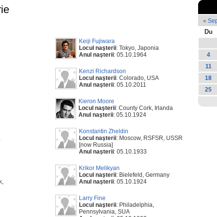
ie
« Se
Du
Keiji Fujiwara
Locul naşterii
: Tokyo, Japonia
Anul naşterii
: 05.10.1964
4
11
Kenzi Richardson
Locul naşterii
: Colorado, USA
18
Anul naşterii
: 05.10.2011
25
Kieron Moore
Locul naşterii
: County Cork, Irlanda
Anul naşterii
: 05.10.1924
Konstantin Zheldin
a
Locul naşterii
: Moscow, RSFSR, USSR
[now Russia]
Anul naşterii
: 05.10.1933
Krikor Melikyan
Locul naşterii
: Bielefeld, Germany
k,
Anul naşterii
: 05.10.1924
Larry Fine
Locul naşterii
: Philadelphia,
Pennsylvania, SUA