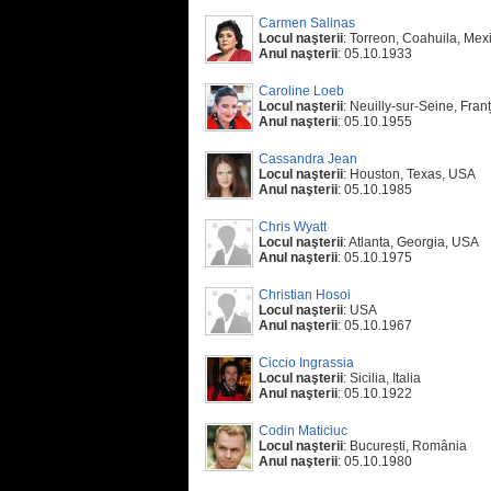
Carmen Salinas
Locul naşterii
: Torreon, Coahuila, Mex
Anul naşterii
: 05.10.1933
Caroline Loeb
Locul naşterii
: Neuilly-sur-Seine, Fran
Anul naşterii
: 05.10.1955
Cassandra Jean
Locul naşterii
: Houston, Texas, USA
Anul naşterii
: 05.10.1985
Chris Wyatt
Locul naşterii
: Atlanta, Georgia, USA
Anul naşterii
: 05.10.1975
Christian Hosoi
Locul naşterii
: USA
Anul naşterii
: 05.10.1967
Ciccio Ingrassia
Locul naşterii
: Sicilia, Italia
Anul naşterii
: 05.10.1922
Codin Maticiuc
Locul naşterii
: București, România
Anul naşterii
: 05.10.1980