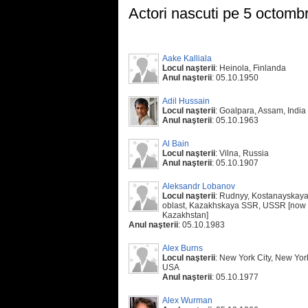
Actori nascuti pe 5 octombr
Aake Kalliala
Locul naşterii
: Heinola, Finlanda
Anul naşterii
: 05.10.1950
Adil Hussain
Locul naşterii
: Goalpara, Assam, India
Anul naşterii
: 05.10.1963
Al Bain
Locul naşterii
: Vilna, Russia
Anul naşterii
: 05.10.1907
Aleksandr Lobanov
Locul naşterii
: Rudnyy, Kostanayskay
oblast, Kazakhskaya SSR, USSR [now
Kazakhstan]
Anul naşterii
: 05.10.1983
Alex Burns
Locul naşterii
: New York City, New Yor
USA
Anul naşterii
: 05.10.1977
Alex Wurman