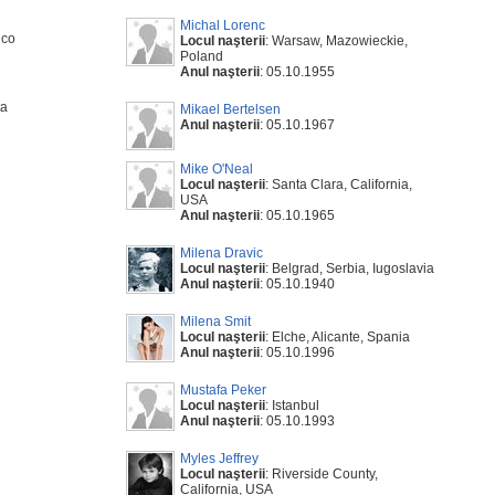
Michal Lorenc
ico
Locul naşterii
: Warsaw, Mazowieckie,
Poland
Anul naşterii
: 05.10.1955
ța
Mikael Bertelsen
Anul naşterii
: 05.10.1967
Mike O'Neal
Locul naşterii
: Santa Clara, California,
USA
Anul naşterii
: 05.10.1965
Milena Dravic
Locul naşterii
: Belgrad, Serbia, Iugoslavia
Anul naşterii
: 05.10.1940
Milena Smit
Locul naşterii
: Elche, Alicante, Spania
Anul naşterii
: 05.10.1996
Mustafa Peker
Locul naşterii
: Istanbul
Anul naşterii
: 05.10.1993
Myles Jeffrey
Locul naşterii
: Riverside County,
California, USA