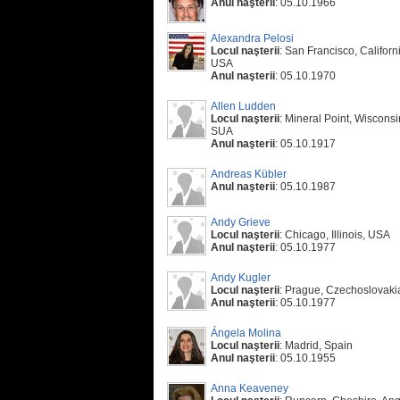
Anul naşterii
: 05.10.1966
Alexandra Pelosi
Locul naşterii
: San Francisco, Californ
USA
Anul naşterii
: 05.10.1970
Allen Ludden
Locul naşterii
: Mineral Point, Wisconsi
SUA
Anul naşterii
: 05.10.1917
Andreas Kübler
Anul naşterii
: 05.10.1987
Andy Grieve
Locul naşterii
: Chicago, Illinois, USA
Anul naşterii
: 05.10.1977
Andy Kugler
Locul naşterii
: Prague, Czechoslovaki
Anul naşterii
: 05.10.1977
Ángela Molina
Locul naşterii
: Madrid, Spain
Anul naşterii
: 05.10.1955
Anna Keaveney