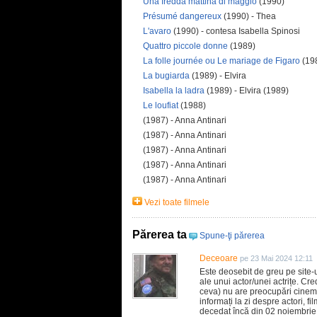
Una fredda mattina di maggio
(1990)
Présumé dangereux
(1990) - Thea
L'avaro
(1990) - contesa Isabella Spinosi
Quattro piccole donne
(1989)
La folle journée ou Le mariage de Figaro
(19
La bugiarda
(1989) - Elvira
Isabella la ladra
(1989) - Elvira (1989)
Le loufiat
(1988)
(1987) - Anna Antinari
(1987) - Anna Antinari
(1987) - Anna Antinari
(1987) - Anna Antinari
(1987) - Anna Antinari
Vezi toate filmele
Părerea ta
Spune-ţi părerea
Deceoare
pe 23 Mai 2024 12:11
Este deosebit de greu pe site-u
ale unui actor/unei actrițe. Cre
ceva) nu are preocupări cinemato
informați la zi despre actori, fil
decedat încă din 02 noiembrie 