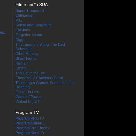
Filme noi în SUA
Super Troopers 3
Cliffhanger
P31
Sense and Sensibility
Clayface
Sex
Forgotten Island
Digger
The Legend of Aang: The Last
Airbender
Other Mommy
Street Fighter
Remain
Jimmy
The Cat in the Hat
Ebenezer: A Christmas Carol
The Hunger Games: Sunrise on the
Reaping
Focker-in-Law
Game of Power
Violent Night 2
Program TV
Program PRO TV
Program Antena 1
Program Pro Cinema
Program Kanal D