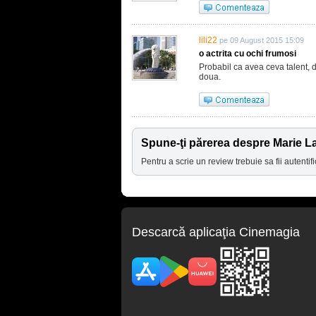
lili22
pe 09 August 2015 15:09
o actrita cu ochi frumosi
Probabil ca avea ceva talent, d
doua.
Spune-ţi părerea despre Marie La
Pentru a scrie un review trebuie sa fii autentifi
Descarcă aplicaţia Cinemagia