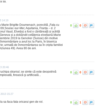
ia sa.
3 14:19
 Marie Brigitte Doumenach, poreclită „Fata cu
0
0
939,Soulac-sur-Mer, Aquitania, Franța – d. 2
ul Vaud, Elveția) a fost o cântăreață și actriță
 Geneva și a dobândit cetățenia elvețiană.Marie
oiembrie 2019 la Genolier (Suisse) din motive
înmormântare a avut loc la Paris, în biserica
e; urmată de înmormântarea sa în cripta familiei
viziunea 49). Avea 80 de ani.
13 20:46
truchipa straniul; se simte că este deopotrivă
0
0
mplexată, firească şi artificială...
 2013 15:27
la sa faca fata oricarui gen de rol.
0
1