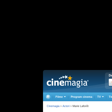
De
Filme
Program cinema
TV
Ti
Cinemagia
Actori
Marie Laforêt
>
>