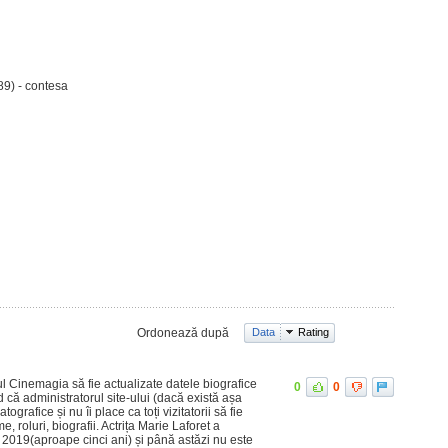
89) - contesa
Ordonează după
Data
Rating
l Cinemagia să fie actualizate datele biografice
0
0
d că administratorul site-ului (dacă există așa
grafice și nu îi place ca toți vizitatorii să fie
me, roluri, biografii. Actrița Marie Laforet a
2019(aproape cinci ani) și până astăzi nu este