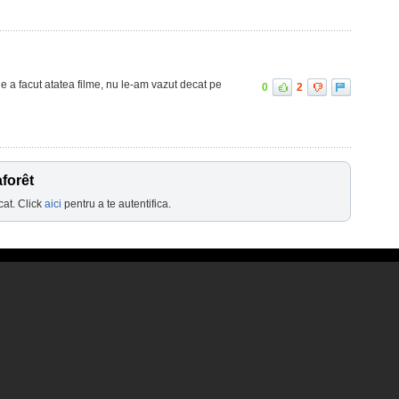
e a facut atatea filme, nu le-am vazut decat pe
0
2
forêt
cat. Click
aici
pentru a te autentifica.