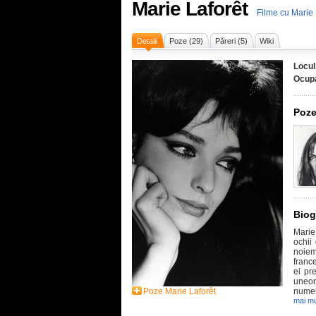
Marie Laforêt
Filme cu Marie 
Detalii
Poze (29)
Păreri (5)
Wiki
Locul
Ocupa
Poze
Biog
Marie
ochii
noiem
franc
ei pr
uneor
Poze Marie Laforêt
numel
mai mu