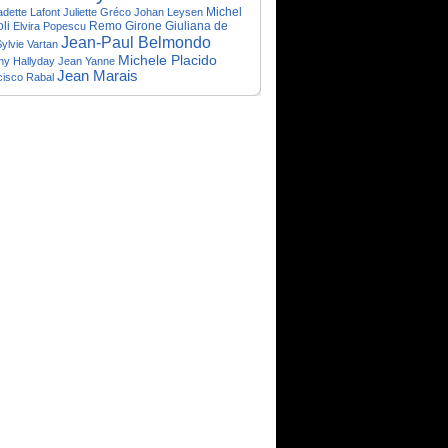
Michel
dette Lafont
Juliette Gréco
Johan Leysen
li
Remo Girone
Giuliana de
Elvira Popescu
Jean-Paul Belmondo
ylvie Vartan
Michele Placido
ny Hallyday
Jean Yanne
Jean Marais
cisco Rabal