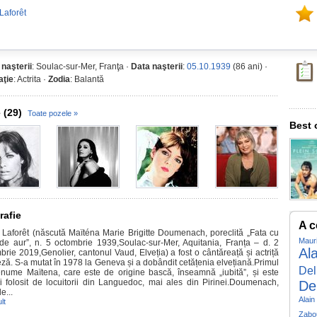
Laforêt
 naşterii
: Soulac-sur-Mer, Franţa ·
Data naşterii
:
05.10.1939
(86 ani) ·
ţie
: Actrita ·
Zodia
: Balantă
 (29)
Toate pozele »
Best 
rafie
A c
 Laforêt (născută Maïténa Marie Brigitte Doumenach, poreclită „Fata cu
Maur
 de aur”, n. 5 octombrie 1939,Soulac-sur-Mer, Aquitania, Franța – d. 2
Al
brie 2019,Genolier, cantonul Vaud, Elveția) a fost o cântăreață și actriță
eză. S-a mutat în 1978 la Geneva și a dobândit cetățenia elvețiană.Primul
Del
enume Maïtena, care este de origine bască, înseamnă „iubită”, și este
i folosit de locuitorii din Languedoc, mai ales din Pirinei.Doumenach,
De
e...
Alain
lt
Zabo