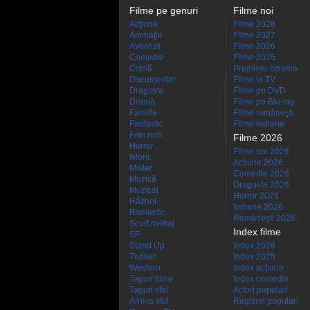
Filme pe genuri
Filme noi
Acţiune
Filme 2028
Animaţie
Filme 2027
Aventuri
Filme 2026
Comedie
Filme 2025
Crimă
Premiere cinema
Documentar
Filme la TV
Dragoste
Filme pe DVD
Dramă
Filme pe Blu-ray
Familie
Filme româneşti
Fantastic
Filme indiene
Film noir
Filme 2026
Horror
Filme noi 2026
Istoric
Actiune 2026
Mister
Comedie 2026
Muzică
Dragoste 2026
Muzical
Horror 2026
Război
Indiene 2026
Romantic
Româneşti 2026
Scurt metraj
Index filme
SF
Stand Up
Index 2026
Thriller
Index 2025
Western
Index acţiune
Taguri filme
Index comedie
Taguri stiri
Actori populari
Arhiva stiri
Regizori populari