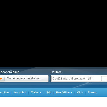
scoperă filme
Căutare
Comedie, acţiune, dramă, ...
mp liber
În curând
Trailer
Ştiri
Box Office
Club
Forum