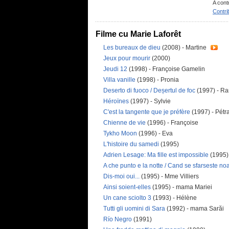
A cont
Contri
Filme cu Marie Laforêt
Les bureaux de dieu
(2008) - Martine
Jeux pour mourir
(2000)
Jeudi 12
(1998) - Françoise Gamelin
Villa vanille
(1998) - Pronia
Deserto di fuoco / Deșertul de foc
(1997) - R
Héroïnes
(1997) - Sylvie
C'est la tangente que je préfère
(1997) - Pétr
Chienne de vie
(1996) - Françoise
Tykho Moon
(1996) - Eva
L'histoire du samedi
(1995)
Adrien Lesage: Ma fille est impossible
(1995)
A che punto e la notte / Cand se sfarseste n
Dis-moi oui...
(1995) - Mme Villiers
Ainsi soient-elles
(1995) - mama Mariei
Un cane sciolto 3
(1993) - Hélène
Tutti gli uomini di Sara
(1992) - mama Sarăi
Río Negro
(1991)