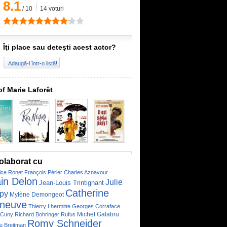
8.1
/
10
14
voturi
Îţi place sau deteşti acest actor?
Adaugă-l într-o listă!
of Marie Laforêt
olaborat cu
ice Ronet
François Périer
Charles Aznavour
ain Delon
Julie
Jean-Louis Trintignant
Catherine
py
Mylène Demongeot
neuve
Thierry Lhermitte
Georges Corraface
Michel Galabru
 Cuny
Richard Bohringer
Rufus
Romy Schneider
u Breitman