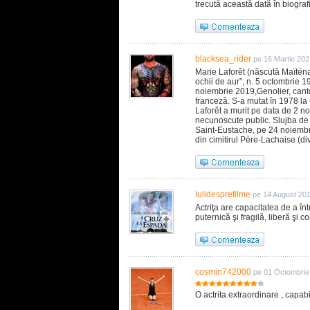
trecută această dată în biograf
blacksea_rider
pe 16 Martie 202
Marie Laforêt (născută Maïténa
ochii de aur”, n. 5 octombrie 1
noiembrie 2019,Genolier, canton
franceză. S-a mutat în 1978 la
Laforêt a murit pe data de 2 n
necunoscute public. Slujba de 
Saint-Eustache, pe 24 noiembri
din cimitirul Père-Lachaise (di
Iulidesprefilme
pe 14 August 20
Actriţa are capacitatea de a în
puternică şi fragilă, liberă şi co
cosmin742000
pe 01 Octombrie
O actrita extraordinare , capabi