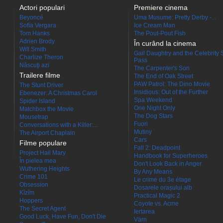
Actori populari
Premiere cinema
Beyoncé
Uma Musume: Pretty Derby -...
Sofía Vergara
Ice Cream Man
Tom Hanks
The Pout-Pout Fish
Adrien Brody
În curând la cinema
Will Smith
Gail Daughtry and the Celebrity 
Charlize Theron
Pass
Născuţi azi
The Carpenter's Son
Trailere filme
The End of Oak Street
PAW Patrol: The Dino Movie
The Stunt Driver
Insidious: Out of the Further
Ebenezer: A Christmas Carol
Spa Weekend
Spider Island
One Night Only
Matchbox the Movie
The Dog Stars
Mousetrap
Fuori
Conversations with a Killer:...
Mutiny
The Airport Chaplain
Cars
Filme populare
Fall 2: Deadpoint
Project Hail Mary
Handbook for Superheroes
În pielea mea
Don't Look Back in Anger
Wuthering Heights
By Any Means
Crime 101
Le crime du 3e étage
Obsession
Dosarele orașului alb
Kîzîm
Practical Magic 2
Hoppers
Coyote vs. Acme
The Secret Agent
Iertarea
Good Luck, Have Fun, Don't Die
Värn