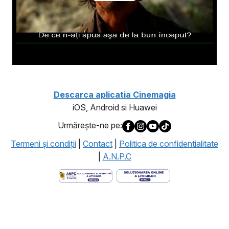
Descarca aplicatia Cinemagia
iOS, Android si Huawei
Urmăreşte-ne pe:
Termeni şi condiţii
|
Contact
|
Politica de confidentialitate
|
A.N.P.C