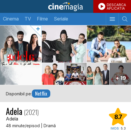
DESCARCA
APLICATIA
Cinema
TV
Filme
Seriale
+ 19
Netflix
Disponibil pe:
Adela
(2021)
8.7
Adela
48 minute/episod | Dramă
IMDB:
5.3