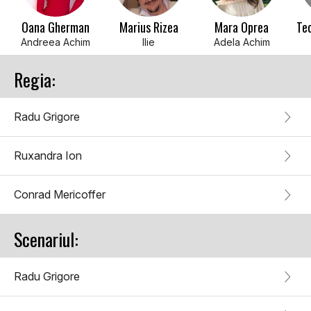
Oana Gherman
Marius Rizea
Mara Oprea
Te
Andreea Achim
Ilie
Adela Achim
Regia:
Radu Grigore
Ruxandra Ion
Conrad Mericoffer
Scenariul:
Radu Grigore