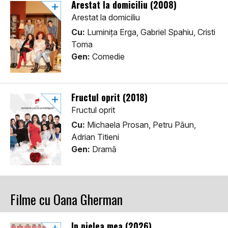
Arestat la domiciliu (2008)
Arestat la domiciliu
Cu:
Luminița Erga, Gabriel Spahiu, Cristi
Toma
Gen:
Comedie
Fructul oprit (2018)
Fructul oprit
Cu:
Michaela Prosan, Petru Păun,
Adrian Titieni
Gen:
Dramă
Filme cu Oana Gherman
În pielea mea (2026)